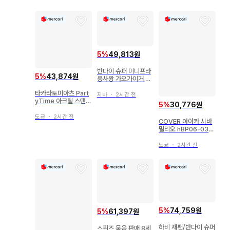
5
%
49,813원
반다이 슈퍼 미니프라
5
%
43,874원
용사왕 가오가이거 SP
팩 세트
타카라토미아츠 Part
지바
・
2시간 전
yTime 아크릴 스탠드
5
%
30,776원
고죠 사토루 L-24
도쿄
・
2시간 전
COVER 아야카 시바
밀리오 hBP06-033
유우후테이 라덴 SR
도쿄
・
2시간 전
5
%
74,759원
5
%
61,397원
하비 재팬/반다이 슈퍼
스퀴즈 묶음 판매 8세