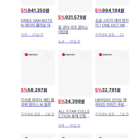
5
%
941,250원
5
%
994,194원
5
%
931,579원
DRIES VAN NOTE
싱글 스티치 레어 렛치
N 레이라 콜라보 아트
리 [ ONE HOT MIN
질 샌더 셔츠 원피스
프린트 원피스
UTE ] 티셔츠 xl
여성용
지바
・
23일 전
지역정보 없음
・
22일 전
도쿄
・
10일 전
5
%
58,297원
5
%
32,791원
미사용 파우더 새틴 플
HIPPERS 산리오 캐
5
%
34,398원
라워 원피스 M 블루
릭터즈 피퍼즈 쿠로미
시크릿
ALL STAR COLLE
지역정보 없음
・
2달 전
지역정보 없음
・
7일 전
CTION 봉제 인형 헤
이호 S 카론S
미에
・
19일 전