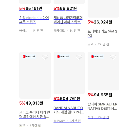
5
%
65,191원
5
%
68,821원
신상 nienienie 다이
새상품 나카지마코퍼
5
%
26,024원
후쿠 스퀴즈
레이션 마이 스위트 피
아노 스위트 케이크 컬
렉션 봉제 인형 S 스트
아이치
・
1시간 전
홋카이도
・
1시간 전
트레이딩 카드 일본 S
로베리 쇼트 케이크 2
P3
026년
도쿄
・
2시간 전
5
%
94,955원
5
%
604,761원
5
%
49,813원
반다이 SMP ALTER
BANDAI NARUTO
NATIVE DESTINY
카드 게임 권16 2대
글리코 폴리제 피리 인
SMP [SHOKUGAN
호카게(SR/청박) 닌-
형 도라에몽 샤봉 80
MODELING PROJE
지바
・
2시간 전
369
mm
후쿠오카
・
2시간 전
CT] 단쿠가
도쿄
・
2시간 전