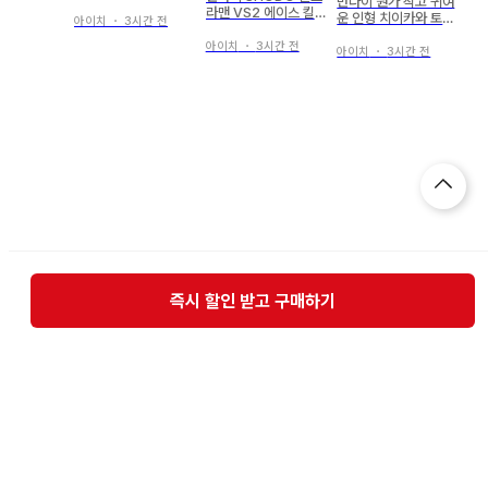
반다이 뭔가 작고 귀여
잭 VS2
라맨 VS2 에이스 킬
운 인형 치이카와 토끼
아이치
・
3시간 전
러 VS2
(파자마)
아이치
・
3시간 전
아이치
・
3시간 전
즉시 할인 받고 구매하기