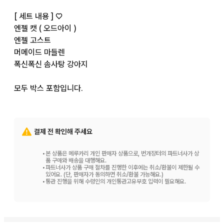
[ 세트 내용 ] ♡

엔젤 캣 ( 오드아이 )

엔젤 고스트

머메이드 마들렌

폭신폭신 솜사탕 강아지

모두 박스 포함입니다.

[ 구매 전 ] ♡

낱개 판매는 대응하지 않습니다.

결제 전 확인해 주세요
가격 인하 x

•
본 상품은 메루카리 개인 판매자 상품으로, 번개장터의 파트너사가 상
묶음 판매 시에는 배송비를 할인해 드립니다!

품 구매와 배송을 대행해요.
•
파트너사가 상품 구매 절차를 진행한 이후에는 취소/환불이 제한될 수
있어요. (단, 판매자가 동의하면 취소/환불 가능해요.)
•
통관 진행을 위해 수령인의 개인통관고유부호 입력이 필요해요.
구매 시에는 프로필 확인만

부탁드립니다. ♩

#bloom스퀴즈 #모쉬