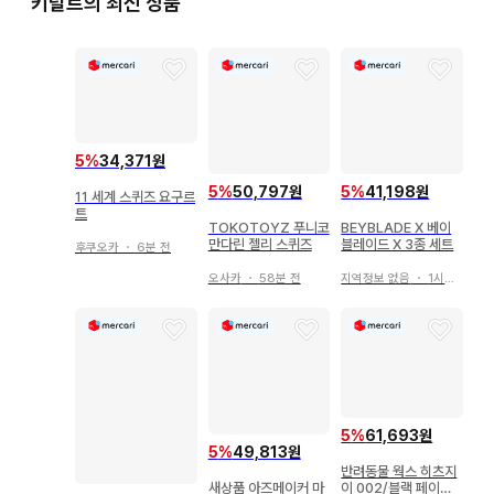
키덜트의 최신 상품
5
%
34,371원
5
%
50,797원
5
%
41,198원
11 세계 스퀴즈 요구르
트
TOKOTOYZ 푸니코
BEYBLADE X 베이
만다린 젤리 스퀴즈
블레이드 X 3종 세트
후쿠오카
・
6분 전
오사카
・
58분 전
지역정보 없음
・
1시간 전
5
%
61,693원
5
%
49,813원
반려동물 웍스 히츠지
이 002/블랙 페이스
새상품 아즈메이커 마