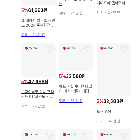
미니프라 갤레오리아
트
로드/혜택 프라모델만
5
%
61,693원
지바
・
2시간 전
지바
・
2시간 전
엘 테레사 아크릴 스탠
드 2024 주술회전 카
페 나나미 켄토
도쿄
・
2시간 전
5
%
32,588원
5
%
42,686원
에포크 실바니안 패밀
리 아기 만들기 대작전
반다이남코 미니 프라
시리즈 밀크 토끼의 아
키트 01/코스모 갸발
기 오웬
5
%
32,588원
리온 GC-R&갸발리
도쿄
・
3시간 전
온 크레인&갸발리온
교토
・
2시간 전
레이저 초우주 형사 갸
포즈 인형
반 인피니티 전 6종 세
트 미니 프라 키트 01
도쿄
・
3시간 전