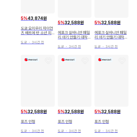
5
%
43,874원
5
%
32,588원
5
%
32,588원
도쿄 요미우리 자이언
에포크 실바니안 패밀
에포크 실바니안 패밀
츠 배트에 탄 소년 피
리 아기 만들기 대작전
리 아기 만들기 대작전
규어
시리즈 기린 아기 블랑
시리즈 페르시안 고양
도쿄
・
3시간 전
이 아기 레이야
도쿄
・
3시간 전
도쿄
・
3시간 전
5
%
32,588원
5
%
32,588원
5
%
32,588원
포즈 인형
포즈 인형
포즈 인형
도쿄
・
3시간 전
도쿄
・
3시간 전
도쿄
・
3시간 전