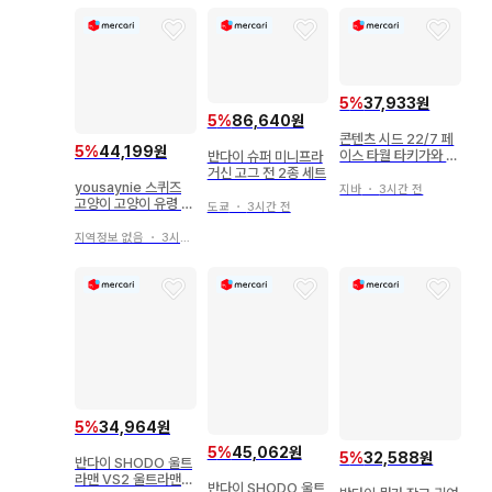
5
%
37,933원
5
%
86,640원
콘텐츠 시드 22/7 페
5
%
44,199원
이스 타월 타키가와 미
반다이 슈퍼 미니프라
우 diner ver.
거신 고그 전 2종 세트
yousaynie 스퀴즈
지바
・
3시간 전
고양이 고양이 유령 초
도쿄
・
3시간 전
코 토스트
지역정보 없음
・
3시간 전
5
%
34,964원
5
%
45,062원
5
%
32,588원
반다이 SHODO 울트
라맨 VS2 울트라맨
반다이 SHODO 울트