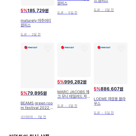
츠 원피스
원피스
도쿄
・
2달 전
5
%
185,729원
도쿄
・
5일 전
maturely 마추어리
원피스
도쿄
・
2달 전
5
%
996,282원
5
%
886,607원
MARC JACOBS 체
5
%
79,895원
크 무늬 테일러드 자켓
LOEWE 여성용 블라
XS
BEAMS green roo
우스
도쿄
・
2달 전
m festival 2022 굿
즈 3세트
도쿄
・
5일 전
사이타마
・
1달 전