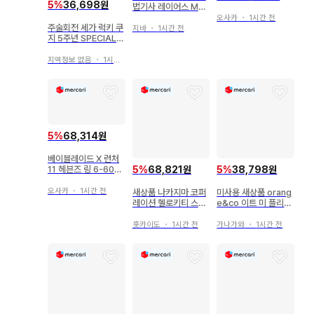
5
%
36,698원
나마이키아이
법기사 레이어스 MO
KU스타 Vol.5
오사카
・
1시간 전
주술회전 세가 럭키 쿠
지바
・
1시간 전
지 5주년 SPECIAL D
AY B상 교체 아트 보
드
지역정보 없음
・
1시간 전
5
%
68,314원
베이블레이드 X 런처
11 헤븐즈 링 6-60T
5
%
68,821원
5
%
38,798원
P 미사용 새상품 코드
없음
오사카
・
1시간 전
새상품 나카지마 코퍼
미사용 새상품 orang
레이션 헬로키티 스위
e&co 이트 미 플리즈
트 케이크 컬렉션 봉제
콜라
인형 S 스트로베리 쇼
홋카이도
・
1시간 전
가나가와
・
1시간 전
트 케이크 2026년