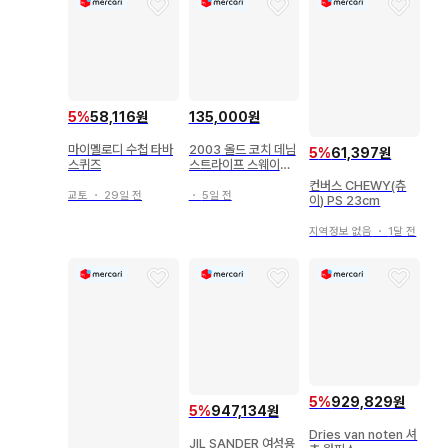
5
%
58,116원
135,000원
마이멜로디 수첩 타바
2003 올드 코치 데님
5
%
61,397원
스퀴즈
스트라이프 스웨이드
토트백
컨버스 CHEWY(츄
교토
・
29일 전
・
5일 전
이) PS 23cm
지역정보 없음
・
1달 전
5
%
929,829원
5
%
947,134원
Dries van noten 셔
JIL SANDER 여성용