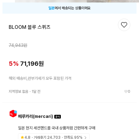
일본
에서 배송되는 상품이에요
BLOOM 블루 스퀴즈
찜하기
74,943
원
5
%
71,196
원
해외 배송비,관부가세가 모두 포함된 가격
지역정보 없음
・
1달 전
0
메루카리(mercari)
일본 현지 세컨핸드를 국내 상품처럼 간편하게 구매
4.8
・거래후기
24,703
・만족도
95
%