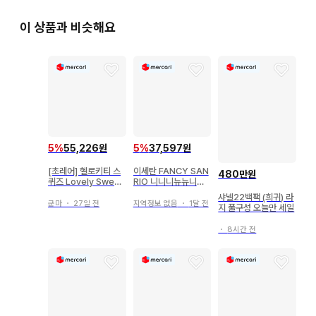
이 상품과 비슷해요
5
%
55,226원
5
%
37,597원
[초레어] 헬로키티 스
이세탄 FANCY SAN
480만원
퀴즈 Lovely Sweet
RIO 니니니뉴뉴니뉴
s 허니 토스트
니뉴 디자인 페이퍼
샤넬22백팩 (희귀) 라
군마
・
27일 전
지역정보 없음
・
1달 전
지 풀구성 오늘만 세일
・
8시간 전