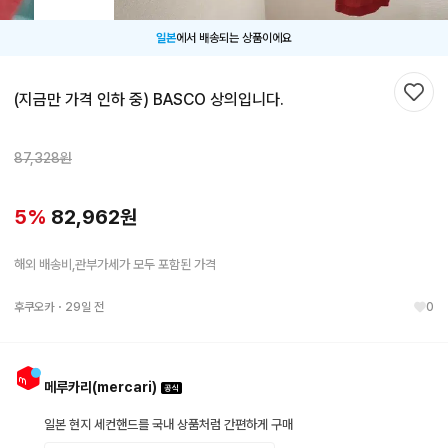
일본
에서 배송되는 상품이에요
(지금만 가격 인하 중) BASCO 상의입니다.
찜하
87,328
원
5
%
82,962
원
해외 배송비,관부가세가 모두 포함된 가격
후쿠오카
・
29일 전
0
메루카리(mercari)
일본 현지 세컨핸드를 국내 상품처럼 간편하게 구매