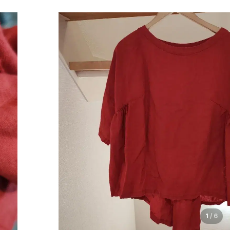
1
/
6