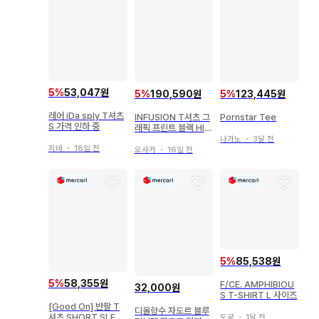
5
%
53,047원
5
%
190,590원
5
%
123,445원
레어 iDa sply T셔츠
INFUSION T셔츠 그
Pornstar Tee
S 가격 인하 중
래픽 프린트 블랙 HIP
HOP
나가노
・
3달 전
지바
・
18일 전
오사카
・
16일 전
5
%
85,538원
5
%
58,355원
F/CE. AMPHIBIOU
32,000원
S T-SHIRT L 사이즈
[Good On] 반팔 T
디올향수 자도르 블루
셔츠 SHORT SLEEV
도쿄
・
1달 전