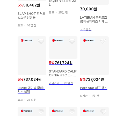
skylrk 후디 트리 2X
L
5
%
58,462원
70,000원
도쿄
・
25일 전
SLAP SHOT 티셔츠
LATERAN 블랙로즈
컷소우 남성용
콤비 문페이즈 시계 새
상품
도쿄
・
16일 전
・
8일 전
5
%
761,724원
STANDARD CALIF
ORNIA HTC 스터드
포켓 티
5
%
737,024원
5
%
737,024원
가나가와
・
29일 전
8 Mile 에미넴 무비T
Porn star 하프 팬츠
셔츠 블랙
오사카
・
1달 전
효고
・
23일 전