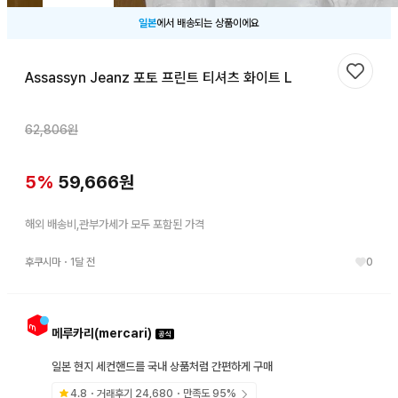
일본
에서 배송되는 상품이에요
Assassyn Jeanz 포토 프린트 티셔츠 화이트 L
찜하기
62,806
원
5
%
59,666
원
해외 배송비,관부가세가 모두 포함된 가격
후쿠시마
・
1달 전
0
메루카리(mercari)
일본 현지 세컨핸드를 국내 상품처럼 간편하게 구매
4.8
・거래후기
24,680
・만족도
95
%