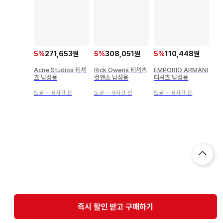
5
%
271,653원
5
%
308,051원
5
%
110,448원
Acne Studios 티셔
Rick Owens 티셔츠
EMPORIO ARMANI
츠 남성용
컷앤소 남성용
티셔츠 남성용
도쿄
・
6시간 전
도쿄
・
6시간 전
도쿄
・
6시간 전
즉시 할인 받고 구매하기