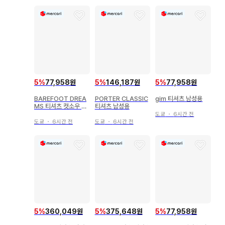
5
%
77,958원
5
%
146,187원
5
%
77,958원
BAREFOOT DREA
PORTER CLASSIC
gim 티셔츠 남성용
MS 티셔츠 컷소우 남
티셔츠 남성용
성용
도쿄
・
6시간 전
도쿄
・
6시간 전
도쿄
・
6시간 전
5
%
360,049원
5
%
375,648원
5
%
77,958원