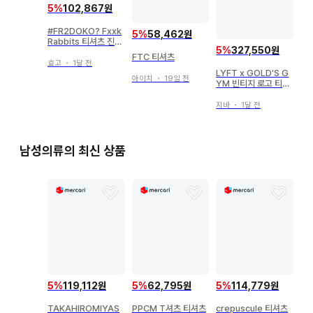
5
%
102,867원
#FR2DOKO? Fxxk
5
%
58,462원
Rabbits 티셔츠 진한
5
%
327,550원
그레이
FTC 티셔츠
효고
・
1달 전
LYFT x GOLD'S G
아이치
・
19일 전
YM 빈티지 로고 티셔
츠
지바
・
1달 전
남성의류의 최신 상품
5
%
119,112원
5
%
62,795원
5
%
114,779원
TAKAHIROMIYAS
PPCM T셔츠 티셔츠
crepuscule 티셔츠