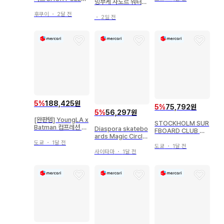
밍부케 자도르 워터베
E POCKET TEE
이스
후쿠이
・
2달 전
・
2일 전
5
%
188,425원
5
%
75,792원
5
%
56,297원
[완판템] YoungLA x
STOCKHOLM SUR
Batman 컴프레션 롱
Diaspora skatebo
FBOARD CLUB 티
슬리브
ards Magic Circle
셔츠 컷앤소 남성용
도쿄
・
1달 전
Tee
도쿄
・
1달 전
사이타마
・
1달 전