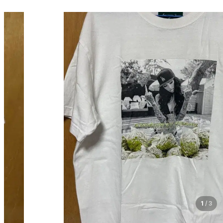
1
/
3