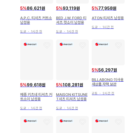
5
%
86,621원
5
%
93,119원
5
%
77,958원
A.P.C. 티셔츠 커트소
BED J.W. FORD 티
ATON 티셔츠 남성용
남성용
셔츠 컷소이 남성용
도쿄
・
1시간 전
도쿄
・
1시간 전
도쿄
・
1시간 전
5
%
56,297원
BILLABONG 미사용
새상품 자택 보관
5
%
99,618원
5
%
108,281원
교토
・
2시간 전
메종 키츠네 티셔츠 커
MAISON KITSUNE
트소이 남성용
T셔츠 티셔츠 남성용
도쿄
・
1시간 전
도쿄
・
1시간 전