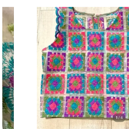
1
/
4