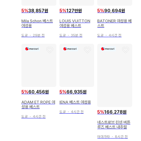
5
%
38,857원
5
%
127만원
5
%
90,694원
Mila Schon 베스트
LOUIS VUITTON
BATONER 여성용 베
여성용
여성용 베스트
스트
도쿄
・
29분 전
도쿄
・
35분 전
도쿄
・
4시간 전
5
%
60,456원
5
%
66,935원
ADAM ET ROPE 여
IENA 베스트 여성용
성용 베스트
5
%
166,278원
도쿄
・
4시간 전
도쿄
・
4시간 전
네스트로브 린넨 버튼
루즈 베스트 내추럴
야마가타
・
8시간 전