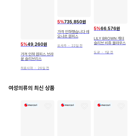
5
%
735,850원
5
%
66,576원
가격 인하했습니다 레
오나르 원피스
LILY BROWN 개더
슬리브 비쥬 블라우스
5
%
49,260원
오사카
・
22일 전
도쿄
・
1달 전
가격 인하 원피스 브라
운 슬리브리스
히로시마
・
26일 전
여성의류의 최신 상품