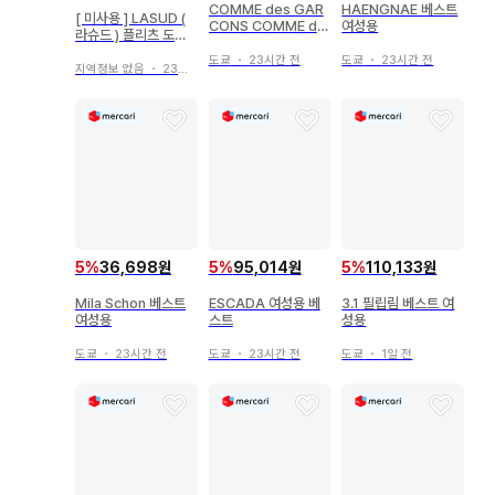
COMME des GAR
HAENGNAE 베스트
[ 미사용 ] LASUD (
CONS COMME de
여성용
라슈드 ) 플리츠 도킹
s GARCONS 베스트
롱베스트
여성용
도쿄
・
23시간 전
도쿄
・
23시간 전
지역정보 없음
・
23시간 전
5
%
36,698원
5
%
95,014원
5
%
110,133원
Mila Schon 베스트
ESCADA 여성용 베
3.1 필립림 베스트 여
여성용
스트
성용
도쿄
・
23시간 전
도쿄
・
23시간 전
도쿄
・
1일 전