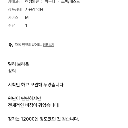
카테고리
여성의류
아우터
조끼/베스트
〉
〉
상품상태
사용감 없음
사이즈
M
수량
1
자동 번역되었어요.
원문보기
릴리 브라운

상의

시착만 하고 보관해 두었습니다!

원단이 탄탄하지만

전체적인 비침이 귀엽습니다!

정가는 12000엔 정도였던 것 같습니다.
