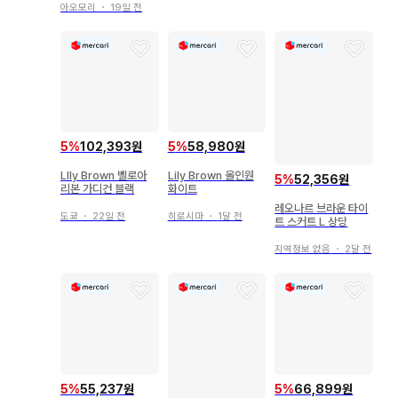
아오모리
・
19일 전
5
%
102,393원
5
%
58,980원
LIly Brown 벨로아
Lily Brown 올인원
5
%
52,356원
리본 가디건 블랙
화이트
레오나르 브라운 타이
도쿄
・
22일 전
히로시마
・
1달 전
트 스커트 L 상당
지역정보 없음
・
2달 전
5
%
55,237원
5
%
66,899원