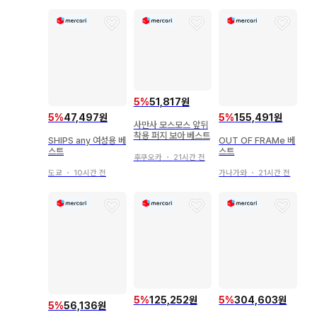
5
%
51,817원
5
%
47,497원
5
%
155,491원
사만사 모스모스 앞뒤
착용 퍼지 보아 베스트
SHIPS any 여성용 베
OUT OF FRAMe 베
스트
스트
후쿠오카
・
21시간 전
도쿄
・
10시간 전
가나가와
・
21시간 전
5
%
125,252원
5
%
304,603원
5
%
56,136원