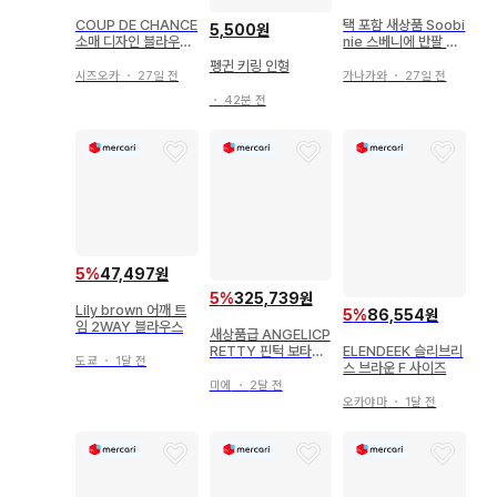
COUP DE CHANCE
택 포함 새상품 Soobi
5,500원
소매 디자인 블라우스
nie 스베니에 반팔 레
모카 브라운 36(S)
이스 블라우스 9호 M
펭귄 키링 인형
시즈오카
・
27일 전
가나가와
・
27일 전
・
42분 전
5
%
47,497원
5
%
325,739원
Lily brown 어깨 트
5
%
86,554원
임 2WAY 블라우스
새상품급 ANGELICP
ELENDEEK 슬리브리
RETTY 핀턱 보타이
도쿄
・
1달 전
스 브라운 F 사이즈
블라우스
미에
・
2달 전
오카야마
・
1달 전