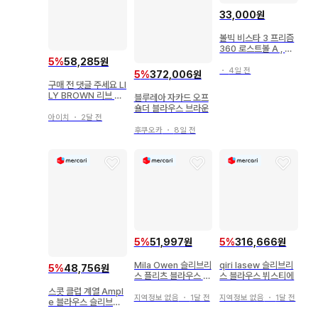
33,000원
볼빅 비스타 3 프리즘
360 로스트볼 A , A+
(30개)
5
%
58,285원
・
4일 전
5
%
372,006원
구매 전 댓글 주세요 LI
LY BROWN 리브 니
블루레아 자카드 오프
트 오프숄더 상의
숄더 블라우스 브라운
아이치
・
2달 전
후쿠오카
・
8일 전
5
%
51,997원
5
%
316,666원
Mila Owen 슬리브리
qiri lasew 슬리브리
5
%
48,756원
스 플리츠 블라우스 브
스 블라우스 뷔스티에
라운 미라 오웬
스콧 클럽 계열 Ampl
지역정보 없음
・
1달 전
지역정보 없음
・
1달 전
e 블라우스 슬리브리
스 브라운