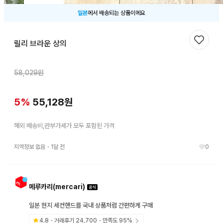
일본
에서 배송되는 상품이에요
릴리 브라운 상의
찜하기
58,029
원
5
%
55,128
원
해외 배송비,관부가세가 모두 포함된 가격
지역정보 없음
・
1달 전
0
메루카리(mercari)
일본 현지 세컨핸드를 국내 상품처럼 간편하게 구매
4.8
・거래후기
24,700
・만족도
95
%