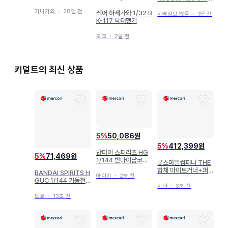
ANA JA381A
tel
가나가와
・
28일 전
레어 하세가와 1/32 B
지역정보 없음
・
1달 전
K-117 닥터헬기
도쿄
・
2달 전
키덜트의 최신 상품
5
%
50,086원
5
%
412,399원
반다이 스피리츠 HG
5
%
71,469원
1/144 반다이남코판
굿스마일컴퍼니 THE
카미키 버닝 건담 반다
합체 마이트거너+퍼
BANDAI SPIRITS H
이남코판 043
아이치
・
2분 전
펙트 옵션 세트
GUC 1/144 기동전
지바
・
3분 전
사 Z 건담 MSV 건담
MkIII 클리어 컬러
도쿄
・
13초 전