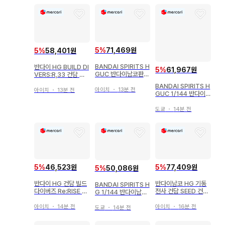
5
%
71,469원
5
%
58,401원
BANDAI SPIRITS H
반다이 HG BUILD DI
5
%
61,967원
GUC 반다이남코판
VERS:R,33 건담 이
지 오 36
지스 나이트
BANDAI SPIRITS H
아이치
・
13분 전
아이치
・
13분 전
GUC 1/144 반다이
남코판 슈투름 갈루스/
8+ 표기 183
도쿄
・
14분 전
5
%
46,523원
5
%
77,409원
5
%
50,086원
반다이 HG 건담 빌드
반다이남코 HG 기동
BANDAI SPIRITS H
다이버즈 Re:RISE 어
전사 건담 SEED 건담
G 1/144 반다이남코
스리 건담 반다이남코
아스트레이 레드 드래
판 리오/8+ 표기 211
판 001
곤 건담베이스 한정판
아이치
・
14분 전
아이치
・
16분 전
도쿄
・
14분 전