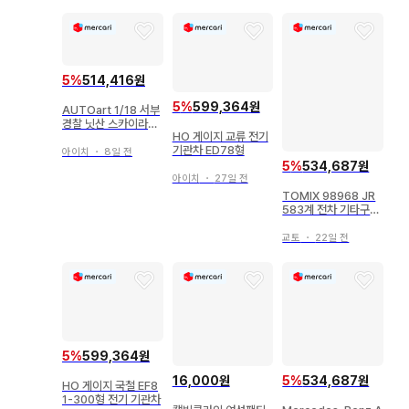
5
%
514,416원
5
%
599,364원
AUTOart 1/18 서부
경찰 닛산 스카이라인
HO 게이지 교류 전기
(DR30) 머신 RS-1 7
기관차 ED78형
7424
아이치
・
8일 전
5
%
534,687원
아이치
・
27일 전
TOMIX 98968 JR
583계 전차 기타구니
국철색 세트 한정품
교토
・
22일 전
5
%
599,364원
16,000원
5
%
534,687원
HO 게이지 국철 EF8
1-300형 전기 기관차