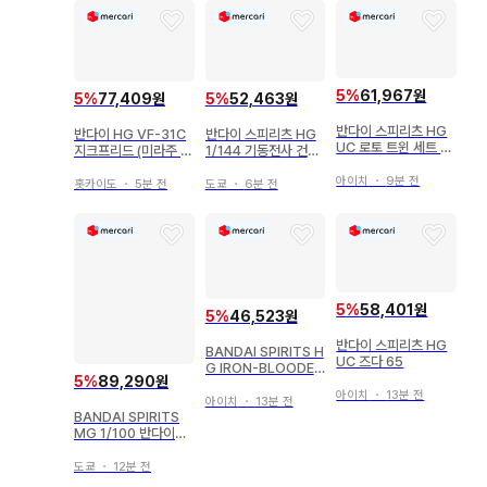
5
%
61,967원
5
%
77,409원
5
%
52,463원
반다이 스피리츠 HG
반다이 HG VF-31C
반다이 스피리츠 HG
UC 로토 트윈 세트 10
지크프리드 (미라주 파
1/144 기동전사 건담
6
리나 지너스기) 9
ZZ 가루스 J 262
아이치
・
9분 전
홋카이도
・
5분 전
도쿄
・
6분 전
5
%
58,401원
5
%
46,523원
반다이 스피리츠 HG
BANDAI SPIRITS H
UC 즈다 65
G IRON-BLOODED
5
%
89,290원
ORPHANS 건담 키
아이치
・
13분 전
마리스 비다르 반남 1/
아이치
・
13분 전
144
BANDAI SPIRITS
MG 1/100 반다이남
코판 윙 건담 Ver.Ka
도쿄
・
12분 전