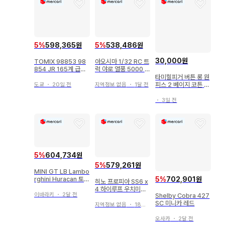
5
%
598,365원
5
%
538,486원
30,000원
TOMIX 98853 98
아오시마 1/32 RC 트
854 JR 165계 급행
럭 야로 열풍 5000 킬
전차(도카이) 기본 증
로
타미힐피거 버튼 롱 원
결 세트
피스 2 베이지 코튼 1
도쿄
・
20일 전
지역정보 없음
・
1달 전
00%
・
3일 전
5
%
604,734원
5
%
579,261원
MINI GT LB Lambo
rghini Huracan 토이
5
%
702,901원
히노 프로피아 SS6 x
저러스 한정판
4 하이루프 우치미야
이바라키
・
2달 전
Shelby Cobra 427
운수기공 현행 모델 다
SC 미니카 레드
이캐스트
지역정보 없음
・
18일 전
오사카
・
2달 전