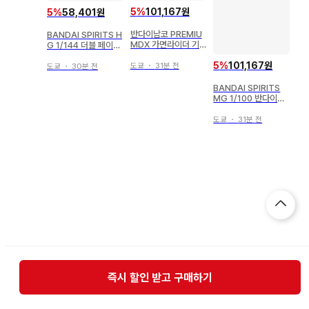
5
%
101,167원
5
%
58,401원
반다이남코 PREMIU
BANDAI SPIRITS H
MDX 가면라이더 기
G 1/144 더블 페이크
츠 메모리얼 부스트 마
언더 더 건담 D 건담
5
%
101,167원
크 II 레이즈 버클
퍼스트
도쿄
・
31분 전
도쿄
・
30분 전
BANDAI SPIRITS
MG 1/100 반다이남
코판 제타 플러스 (유
니콘 Ver)
도쿄
・
31분 전
즉시 할인 받고 구매하기