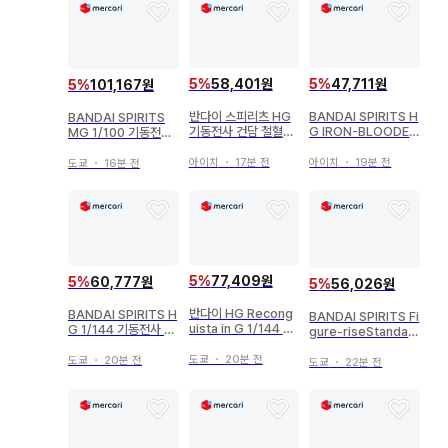
5
%
47,711원
5
%
58,401원
5
%
101,167원
BANDAI SPIRITS H
반다이 스피리츠 HG
BANDAI SPIRITS
G IRON-BLOODED
기동전사 건담 철혈의
MG 1/100 기동전사
ORPHANS 기동전사
오펀스 건담 비다르/반
건담 SEED DESTIN
건담 철혈의 오펀스 건
다이남코판
Y ASTRAY R 건담
아이치
・
19분 전
아이치
・
17분 전
도쿄
・
16분 전
담 발바토스 영어 타이
아스트레이 레드 프레
틀/반다이남코판 1
임용 플라이트 유닛 확
장 세트
5
%
77,409원
5
%
60,777원
5
%
56,026원
반다이 HG Recong
BANDAI SPIRITS H
BANDAI SPIRITS Fi
uista in G 1/144 건
G 1/144 기동전사 건
gure-riseStandar
담 G의 레콘기스타 컷
담 쿠쿠루스 도안의 섬
d 반다이판 라크스 클
시 13
건캐논(쿠쿠루스 도안
도쿄
・
20분 전
라인
도쿄
・
20분 전
도쿄
・
22분 전
의 섬판)