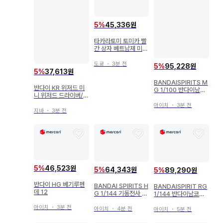
5
%
45,336원
타카라토미 토미카 빨
간 상자 베트남제 미쓰
비시 델리카 D:5 201
9 신차 씰 포함 39
도쿄
・
3분 전
5
%
95,228원
5
%
37,613원
BANDAISPIRITS M
반다이 KR 위저드 미
G 1/100 반다이남코
니 위저드 드라이버/가
판 짐 스나이퍼 II 클리
면라이더 위저드
어 컬러 LIMITED
아이치
・
3분 전
지바
・
3분 전
5
%
46,523원
5
%
64,343원
5
%
89,290원
반다이 HG 베기루펜
BANDAI SPIRITS H
BANDAISPIRIT RG
데 12
G 1/144 기동전사 건
1/144 반다이남코판
담 Mobile Suit Disc
시난주 클리어 컬러
아이치
・
3분 전
overy 자쿠 사막 타입
아이치
・
4분 전
아이치
・
5분 전
핑크 팬서대기