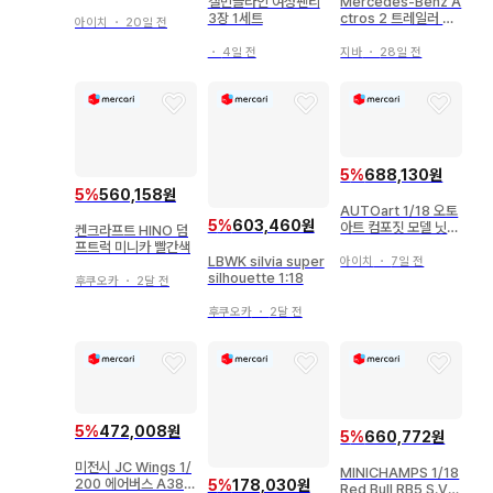
캘빈클라인 여성팬티
Mercedes-Benz A
3장 1세트
ctros 2 트레일러 커
아이치
・
20일 전
리어 미니카
・
4일 전
지바
・
28일 전
5
%
688,130원
5
%
560,158원
AUTOart 1/18 오토
5
%
603,460원
아트 컴포짓 모델 닛산
켄크라프트 HINO 덤
페어레이디 280Z [
프트럭 미니카 빨간색
서부경찰 ] 슈퍼Z 77
LBWK silvia super
아이치
・
7일 전
476
silhouette 1:18
후쿠오카
・
2달 전
후쿠오카
・
2달 전
5
%
472,008원
5
%
660,772원
미전시 JC Wings 1/
MINICHAMPS 1/18
200 에어버스 A380
5
%
178,030원
Red Bull RB5 S.Vet