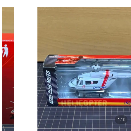
1
/
3