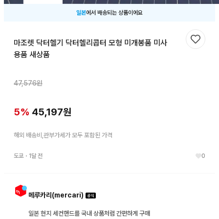
일본
에서 배송되는 상품이에요
마조렛 닥터헬기 닥터헬리콥터 모형 미개봉품 미사
찜하기
용품 새상품
47,576
원
5
%
45,197
원
해외 배송비,관부가세가 모두 포함된 가격
도쿄
・
1달 전
0
메루카리(mercari)
일본 현지 세컨핸드를 국내 상품처럼 간편하게 구매