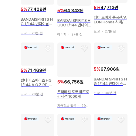
5
%
47,713원
5
%
77,409원
5
%
64,343원
타미 토미카 중국산/A
BANDAISPIRITS H
BANDAI SPIRITS H
EON Honda 시빅/표
G 1/144 반다이남코
GUC 1/144 반다이
지판 포함
판 제스타 셰자르대 사
남코판 이프리트 슈나
도쿄
・
27분 전
양 A반 장비
도쿄
・
23분 전
이드 206
아이치
・
27분 전
5
%
67,906원
5
%
71,469원
BANDAI SPIRITS H
반다이 스피리츠 HG
5
%
66,756원
G 1/144 반다이 스피
1/144 A.O.Z RE-B
리츠판 구프 크림슨 커
OOT 건담 인레 아쿠
프라레일 도쿄 메트로
스텀 08
도쿄
・
30분 전
아 함브라비 II (A.O.Z
도쿄
・
28분 전
긴자선 1000계
RE-BOOT판)
지역정보 없음
・
29분 전