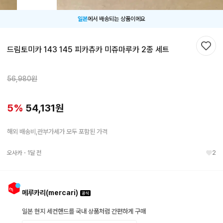
일본
에서 배송되는 상품이에요
드림토미카 143 145 피카츄카 미쥬마루카 2종 세트
찜하
56,980
원
5
%
54,131
원
해외 배송비,관부가세가 모두 포함된 가격
오사카
・
1달 전
2
메루카리(mercari)
일본 현지 세컨핸드를 국내 상품처럼 간편하게 구매