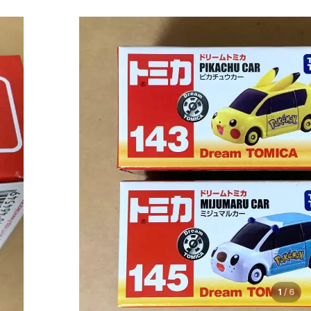
1
/
6