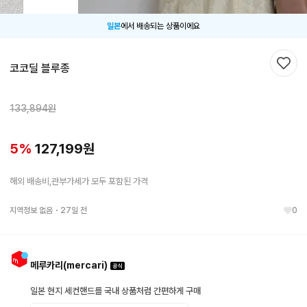
일본
에서 배송되는 상품이에요
코코딜 블루종
찜하
133,894
원
5
%
127,199
원
해외 배송비,관부가세가 모두 포함된 가격
지역정보 없음
・
27일 전
0
메루카리(mercari)
일본 현지 세컨핸드를 국내 상품처럼 간편하게 구매