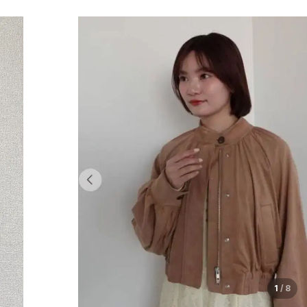
1
/
8