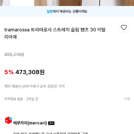
일본
에서 배송되는 상품이에요
tramarossa 트라마로사 스트레치 슬림 팬츠 30 이탈
찜하
리아제
498,219
원
5
%
473,308
원
해외 배송비,관부가세가 모두 포함된 가격
지역정보 없음
・
29일 전
0
메루카리(mercari)