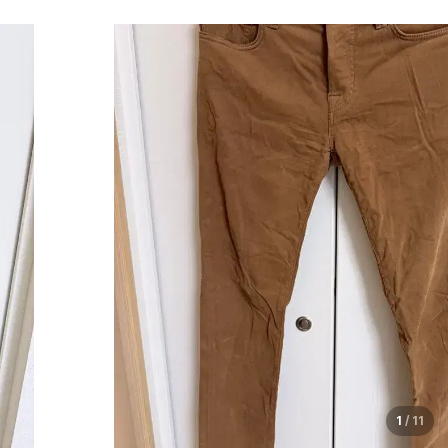
1
/
11