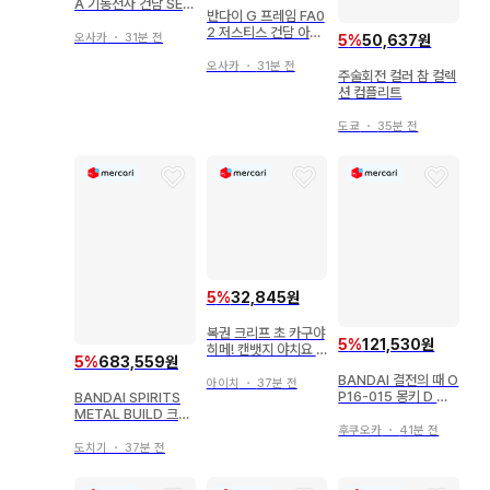
A 기동전사 건담 SEE
반다이 G 프레임 FA0
DDESTINY 스트라이
2 저스티스 건담 아머
크 프리덤 건담 옵션
오사카
・
31분 전
5
%
50,637원
프레임 세트 49A+F
부품 세트
오사카
・
31분 전
주술회전 컬러 참 컬렉
션 컴플리트
도쿄
・
35분 전
5
%
32,845원
복권 크리프 초 카구야
5
%
121,530원
히메! 캔뱃지 야치요 3
5
%
683,559원
종 세트
BANDAI 결전의 때 O
아이치
・
37분 전
P16-015 몽키 D 루
BANDAI SPIRITS
피 SR 패러렐
METAL BUILD 크로
스본 건담X1 하프크로
후쿠오카
・
41분 전
스 (킨케두 탑승 사양)
도치기
・
37분 전