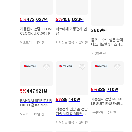
5
%
472,027원
5
%
458,623원
기동전사 건담 ZEON
제트타레 기동전사 건
260만원
CLOCK U.C.0079
담
톰포드 수트 쉘튼 블랙
아오모리
・
1달 전
지역정보 없음
・
2달 전
마스터트윌 3피스 46
사이즈
・
39분 전
5
%
338,710원
5
%
447,921원
기동전사 건담 MOBI
5
%
85,140원
BANDAI SPIRITS R
LE SUIT ENSEMBL
OBOT혼 Ka signat
E EX19
기동전사 건담 올 건담
ure 기동전사 건담 섬
사이타마
・
2달 전
키링 뉴타입 MS편 전
광의 하사웨이 페넬로
오사카
・
12일 전
7종
페 (기동전사 건담 섬
광의 하사웨이 ver.)
지역정보 없음
・
2달 전