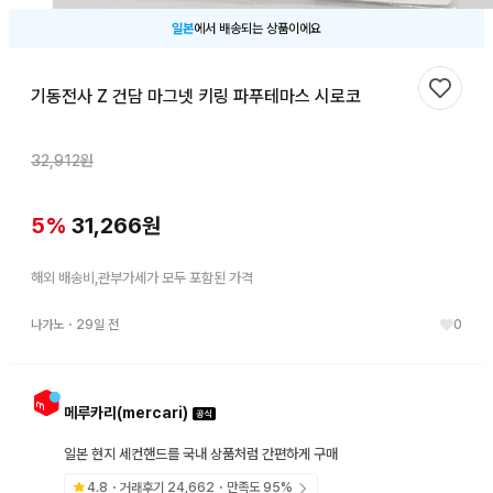
일본
에서 배송되는 상품이에요
기동전사 Z 건담 마그넷 키링 파푸테마스 시로코
찜하기
32,912
원
5
%
31,266
원
해외 배송비,관부가세가 모두 포함된 가격
나가노
・
29일 전
0
메루카리(mercari)
일본 현지 세컨핸드를 국내 상품처럼 간편하게 구매
4.8
・거래후기
24,662
・만족도
95
%