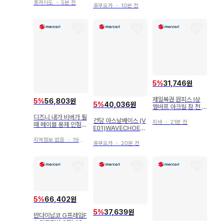
부품 [화이트/블랙] 1
홋카이도
・
5분 전
후쿠오카
・
10분 전
2
5
%
31,746원
제일복권 원피스 I상
5
%
56,803원
5
%
40,036원
엘바프 아크릴 참 전 1
0종
디즈니 내가 비버가 될
건담 아스날베이스 (V
지바
・
21분 전
때 메이블 봉제 인형
E01)WAVECHOES
키체인
SEASON:01 신 아스
지역정보 없음
・
19분 전
카 (U레어) 54
후쿠오카
・
20분 전
5
%
66,402원
5
%
37,639원
반다이남코 G프레임F