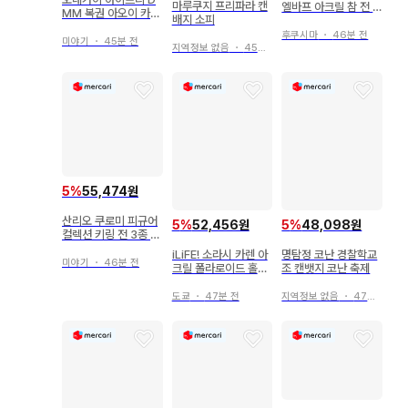
마루쿠지 프리파라 캔
엘바프 아크릴 참 전 1
MM 복권 아오이 카드
배지 소피
0종
케이스 키링 클리어 파
후쿠시마
・
46분 전
일
미야기
・
45분 전
지역정보 없음
・
45분 전
5
%
55,474원
산리오 쿠로미 피규어
5
%
52,456원
5
%
48,098원
컬렉션 키링 전 3종 키
티 인형옷
iLiFE! 소라시 카렌 아
명탐정 코난 경찰학교
미야기
・
46분 전
크릴 폴라로이드 홀더
조 캔뱃지 코난 축제
퍼레이드 의상
도쿄
・
47분 전
지역정보 없음
・
47분 전