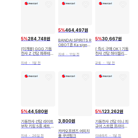
5
%
464,497원
5
%
284,748원
5
%
30,667원
BANDAI SPIRITS R
OBOT혼 Ka signat
[미개봉] GGG 기동
[ 즉시 구매 OK ] 기동
ure/SIDE MS 기동전
전사 Z 건담 파푸테마
전사 건담 하이퀄리티
사 Z 건담 프로토타입
지바
・
11일 전
스 시로코 피규어
키링 자쿠 4체 세트
릭 디아스
지바
・
1달 전
교토
・
1달 전
5
%
44,580원
5
%
123,262원
3,800원
기동전사 건담 라이트
기동전사 건담 미니 피
부착 키링 5종 세트 반
규어 스트랩 프라이즈
프레스토
7개 세트
카카오프렌즈 어피치
볼 쿠션핑크
지바
・
26일 전
이바라키
・
1달 전