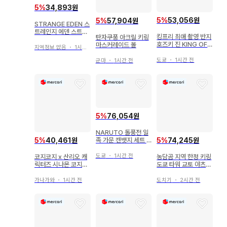
5
%
34,893원
5
%
53,056원
5
%
57,904원
STRANGE EDEN 스
트레인지 에덴 스트에
킹프리 최애 촬영 반지
탄자쿠풍 아크릴 키링
데 캔뱃지 우로코
호즈키 진 KING OF
마스커레이드 볼
지역정보 없음
・
1시간 전
PRISM 츠리비레
도쿄
・
1시간 전
군마
・
1시간 전
5
%
76,054원
NARUTO 돌풍전 일
5
%
40,461원
5
%
74,245원
족 가문 캔뱃지 세트 G
iGO 한정 풀세트
도쿄
・
1시간 전
코지코지 x 산리오 캐
농담곰 지역 한정 키링
릭터즈 시나몬 코지코
도쿄 타워 교토 야츠하
지
시 나가노
가나가와
・
1시간 전
도치기
・
2시간 전