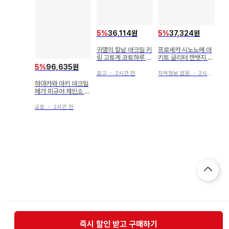
5
%
36,114원
5
%
37,324원
귀멸의 칼날 아크릴 키
프로세카 시노노메 아
링 고토게 코토하루 원
키토 글리터 캔뱃지 묶
화전
음 판매
5
%
96,635원
효고
・
2시간 전
지역정보 없음
・
2시간 전
하야카와 아키 아크릴
메가 피규어 체인소 맨
baseyard tokyo
교토
・
2시간 전
즉시 할인 받고 구매하기