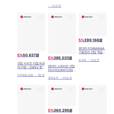
・
1시간 전
5
%
399,166원
반다이 FORMANIA
기동전사 건담 역습의
5
%
50,637원
샤아 사자비
5
%
385,033원
오사카
・
12일 전
건담 시리즈 리얼 피규
반다이 스피리츠 건담
어 키링 ~ZMSV 편~
FIX FIGURATION
전 5종 세트
METAL COMPOSI
지역정보 없음
・
1달 전
TE 기동전사 건담 쿠
후쿠오카
・
20일 전
쿠루스 도안의 섬 RX-
78-02 건담 [쿠쿠루
스 도안의 섬] #1026
5
%
360,295원