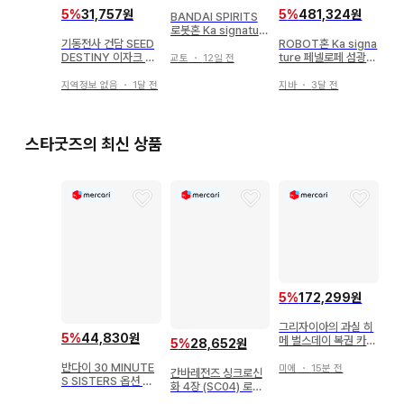
5
%
31,757원
5
%
481,324원
BANDAI SPIRITS
로봇혼 Ka signatur
기동전사 건담 SEED
ROBOT혼 Ka signa
e 기동전사 건담 섬광
DESTINY 이자크 마
ture 페넬로페 섬광의
의 하사웨이 페넬로페
교토
・
12일 전
그넷 배지
하사웨이 Ver
(기동전사 건담 섬광의
하사웨이 ver.)
지역정보 없음
・
1달 전
지바
・
3달 전
스타굿즈의 최신 상품
5
%
172,299원
그리자이아의 과실 히
5
%
44,830원
메 벌스데이 복권 카자
5
%
28,652원
미 히메 마츠시마 미치
반다이 30 MINUTE
루 아크릴 스탠드
미에
・
15분 전
간바레전즈 싱크로신
S SISTERS 옵션 바
화 4장 (SC04) 로보
디 부품 암 부품&레그
라이더 (LR) 56