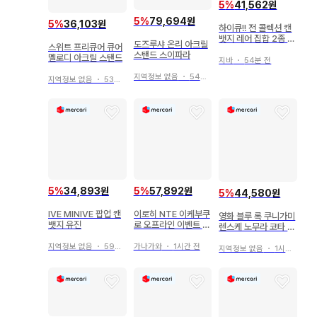
5
%
41,562원
5
%
79,694원
5
%
36,103원
하이큐!! 전 콜렉션 캔
뱃지 레어 집합 2종 세
도즈루샤 온리 아크릴
스위트 프리큐어 큐어
트
스탠드 스이파라
멜로디 아크릴 스탠드
지바
・
54분 전
지역정보 없음
・
54분 전
지역정보 없음
・
53분 전
5
%
34,893원
5
%
57,892원
5
%
44,580원
IVE MINIVE 팝업 캔
이로히 NTE 이케부쿠
영화 블루 록 쿠니가미
뱃지 유진
로 오프라인 이벤트 부
렌스케 노무라 코타 아
채 캔뱃지 당선 클리어
크릴 스탠드
카드
지역정보 없음
・
59분 전
가나가와
・
1시간 전
지역정보 없음
・
1시간 전