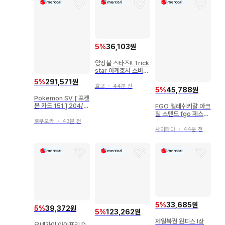
5
%
36,103원
앙상블 스타즈!! Trick
star 아케호시 스바루
캔뱃지 4개 세트
5
%
291,571원
효고
・
44분 전
5
%
45,788원
Pokemon SV [ 포켓
몬 카드 151 ] 204/1
FGO 엘레쉬키갈 아크
65 썬더ex(SAR) SV
릴 스탠드 fgo 페스티
2a
벌
후쿠오카
・
43분 전
사이타마
・
44분 전
5
%
33,685원
5
%
39,372원
5
%
123,262원
제일복권 원피스 I상
오네가이 아이프리 D