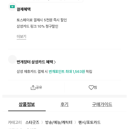
결제혜택
토스페이로 결제시 5천원 즉시 할인
삼성카드 링크 10% 청구할인
더보기
번개장터 삼성카드 혜택
삼성 제휴카드 결제 시
번개포인트 최대 1,563원
적립
공유
찜
상품정보
후기
구매가이드
카테고리
스타굿즈
방송/예능/캐릭터
팬시/포토카드
〉
〉