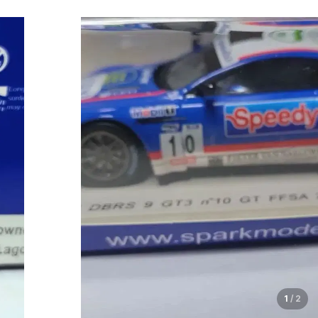
1
/
2