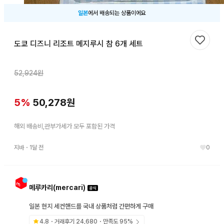
일본
에서 배송되는 상품이에요
도쿄 디즈니 리조트 메지루시 참 6개 세트
찜하기
52,924
원
5
%
50,278
원
해외 배송비,관부가세가 모두 포함된 가격
지바
・
1달 전
0
메루카리(mercari)
일본 현지 세컨핸드를 국내 상품처럼 간편하게 구매
4.8
・거래후기
24,680
・만족도
95
%