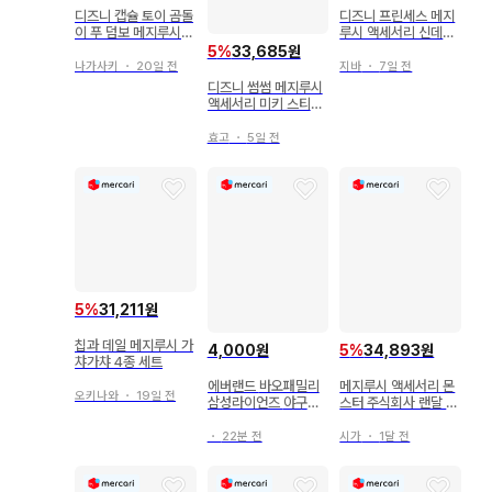
디즈니 캡슐 토이 곰돌
디즈니 프린세스 메지
이 푸 덤보 메지루시
루시 액세서리 신데렐
액세서리
라, 유리 구두
5
%
33,685원
나가사키
・
20일 전
지바
・
7일 전
디즈니 썸썸 메지루시
액세서리 미키 스티치
도날드
효고
・
5일 전
5
%
31,211원
칩과 데일 메지루시 가
4,000원
5
%
34,893원
챠가챠 4종 세트
에버랜드 바오패밀리
메지루시 액세서리 몬
오키나와
・
19일 전
삼성라이언즈 야구하
스터 주식회사 랜달 디
는 판다키링
즈니
・
22분 전
시가
・
1달 전