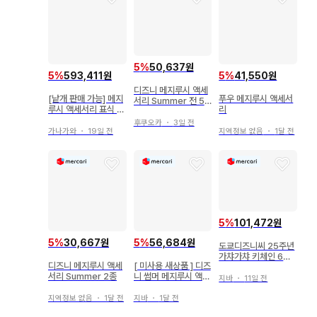
5
%
50,637원
5
%
593,411원
5
%
41,550원
디즈니 메지루시 액세
[낱개 판매 가능] 메지
푸우 메지루시 액세서
서리 Summer 전 5
루시 액세서리 표식 묶
리
종
음 판매
후쿠오카
・
3일 전
가나가와
・
19일 전
지역정보 없음
・
1달 전
5
%
101,472원
5
%
30,667원
5
%
56,684원
도쿄디즈니씨 25주년
가챠가챠 키체인 6개
디즈니 메지루시 액세
[ 미사용 새상품 ] 디즈
컴플리트 세트
서리 Summer 2종
니 썸머 메지루시 액세
지바
・
11일 전
서리 컴플리트
지역정보 없음
・
1달 전
지바
・
1달 전