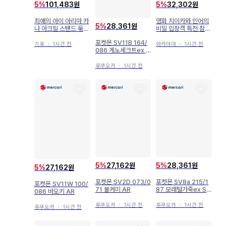
5
%
101,483원
5
%
32,302원
최애의 아이 아리마 카
영화 치이카와 인어의
5
%
28,361원
나 아크릴 스탠드 묶음
비밀 입장객 특전 참
판매
미니 피규어 헌책방
포켓몬 SV11B 164/
기후
・
1시간 전
와카야마
・
1시간 전
086 게노세크트ex S
R
후쿠오카
・
1시간 전
5
%
27,162원
5
%
28,361원
5
%
27,162원
포켓몬 SV2D 073/0
포켓몬 SV8a 215/1
포켓몬 SV11W 100/
71 불켜미 AR
87 모래털가죽ex SA
086 바오키 AR
R
후쿠오카
・
1시간 전
후쿠오카
・
1시간 전
후쿠오카
・
1시간 전