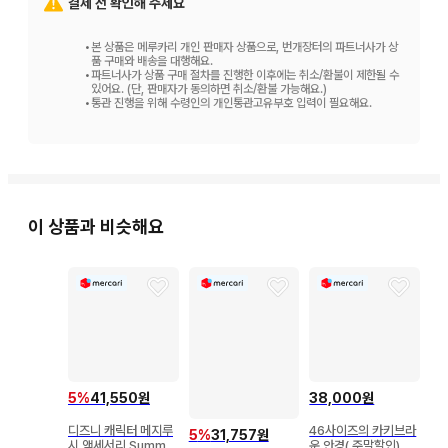
결제 전 확인해 주세요
•
본 상품은 메루카리 개인 판매자 상품으로, 번개장터의 파트너사가 상
품 구매와 배송을 대행해요.
•
파트너사가 상품 구매 절차를 진행한 이후에는 취소/환불이 제한될 수
있어요. (단, 판매자가 동의하면 취소/환불 가능해요.)
•
통관 진행을 위해 수령인의 개인통관고유부호 입력이 필요해요.
이 상품과 비슷해요
5
%
41,550원
38,000원
디즈니 캐릭터 메지루
46사이즈의 카키브라
5
%
31,757원
시 액세서리 Summe
운 안경( 주말할인)