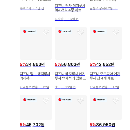
r 가챠가챠
디즈니 픽사 메지루시
후쿠오카
・
1달 전
금정구 구서제2동
・
2일 전
액세서리 4종 세트
오사카
・
16일 전
5
%
34,893원
5
%
56,803원
5
%
42,652원
디즈니 덤보 메지루시
디즈니 메지루시 메지
디즈니 주토피아 메지
액세서리
루시 액세서리 덤보 푸
루시 참 4개 세트
우 엔젤
지역정보 없음
・
12일 전
효고
・
16일 전
지역정보 없음
・
17일 전
5
%
45,702원
5
%
86,950원