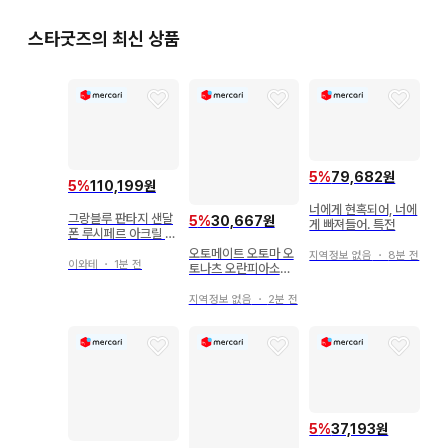
스타굿즈의 최신 상품
5
%
79,682원
5
%
110,199원
너에게 현혹되어, 너에
그랑블루 판타지 샌달
5
%
30,667원
게 빠져들어. 특전
폰 루시페르 아크릴 스
탠드 타워 레코드
오토메이트 오토마 오
지역정보 없음
・
8분 전
이와테
・
1분 전
토나츠 오란피아소와
레 오라소와 토키사다
아크릴 스탠드
지역정보 없음
・
2분 전
5
%
37,193원