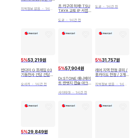
치이카와와 여름의 추
리츠키 슬라 컬렉션 캔
초 카구야 히메! TSU
억 모몽가&헌책방 파
도쿄
・
1시간 전
뱃지
지역정보 없음
・
1시간 전
TAYA 교토 IP 서점
우치 15
글리터 캔뱃지 카구야
6개 세트
도쿄
・
1시간 전
5
%
53,219원
5
%
31,757원
5
%
57,904원
반다이 G 프레임 03
레어 지역 한정 큐피 /
기동전사 건담 건담
홋카이도 한정 / 2개
Dr.STONE 애니메이
(아머+프레임 세트) 0
세트
트 캔뱃지 캡슐 아크릴
7A+07F
오사카
・
1시간 전
지역정보 없음
・
1시간 전
스탠드 류수 세트
사이타마
・
1시간 전
5
%
29,849원