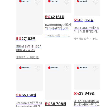
5
%
42,161원
5
%
63,351원
sweetstedy 시오카
Dr.STONE 트레이딩
와 리세 유카타 굿즈
미니 아트 프레임 아사
세트
기리 겐 세트
지역정보 없음
・
1시간 전
5
%
27,162원
지역정보 없음
・
1시간 전
포켓몬 SV11B 132/
086 떡도리 AR
후쿠오카
・
1시간 전
5
%
29,849원
5
%
65,160원
레그스 애니메이트 복
사카모토 데이즈전 sa
5
%
68,798원
권 치이카와 (먼작귀)
kamotodays전 아