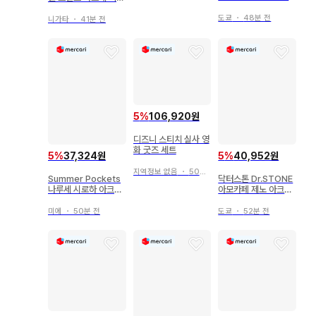
ATION METAL CO
심포니 콜라보 카페
MPOSITE GUNDA
도쿄
・
48분 전
니가타
・
41분 전
M W 30th 윙건담 제
로 클로크드 커스텀 #
1036
5
%
106,920원
디즈니 스티치 실사 영
화 굿즈 세트
5
%
37,324원
5
%
40,952원
지역정보 없음
・
50분 전
Summer Pockets
닥터스톤 Dr.STONE
나루세 시로하 아크릴
아모카페 제노 아크릴
스탠드 한여름의 달콤
&자수 키링
한 기억
미에
・
50분 전
도쿄
・
52분 전