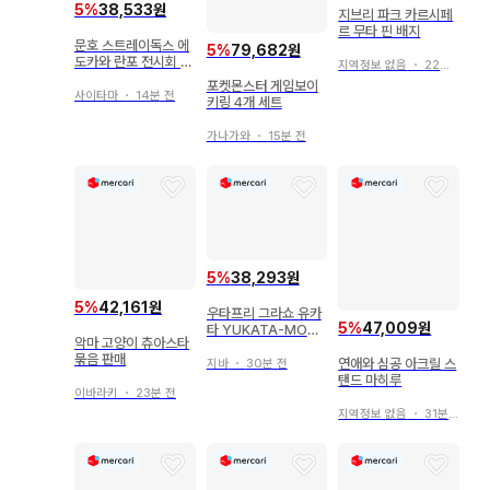
5
%
38,533원
지브리 파크 카르시페
르 무타 핀 배지
문호 스트레이독스 에
5
%
79,682원
도카와 란포 전시회 복
지역정보 없음
・
22분 전
권 D상
포켓몬스터 게임보이
사이타마
・
14분 전
키링 4개 세트
가나가와
・
15분 전
5
%
38,293원
5
%
42,161원
우타프리 그라쇼 유카
5
%
47,009원
타 YUKATA-MODE
악마 고양이 츄아스타
이토키 오토야 캔뱃지
묶음 판매
연애와 심공 아크릴 스
지바
・
30분 전
탠드 마히루
이바라키
・
23분 전
지역정보 없음
・
31분 전