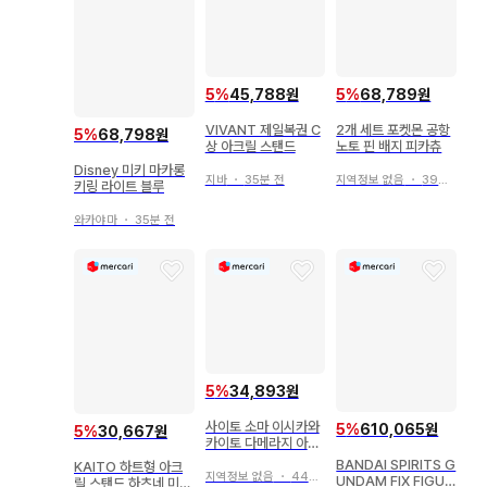
5
%
45,788원
5
%
68,789원
VIVANT 제일복권 C
2개 세트 포켓몬 공항
5
%
68,798원
상 아크릴 스탠드
노토 핀 배지 피카츄
Disney 미키 마카롱
지바
・
35분 전
지역정보 없음
・
39분 전
키링 라이트 블루
와카야마
・
35분 전
5
%
34,893원
사이토 소마 이시카와
5
%
610,065원
5
%
30,667원
카이토 다메라지 아크
릴 스탠드
BANDAI SPIRITS G
KAITO 하트형 아크
지역정보 없음
・
44분 전
UNDAM FIX FIGUR
릴 스탠드 하츠네 미쿠