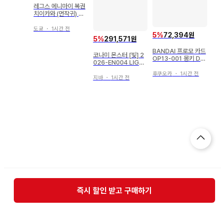
레그스 에니마이 복권
치이카와 (먼작귀) 치
이카와와 여름 추억 치
이카와&하치와레 파
도쿄
・
1시간 전
5
%
72,394원
우치 13
5
%
291,571원
BANDAI 프로모 카드
코나미 몬스터 [빛] 2
OP13-001 몽키 D
026-EN004 LIGH
루피 (제일복권 로고)
T LEADING THE V
L
후쿠오카
・
1시간 전
ALIANT [영문판] U
지바
・
1시간 전
R
즉시 할인 받고 구매하기