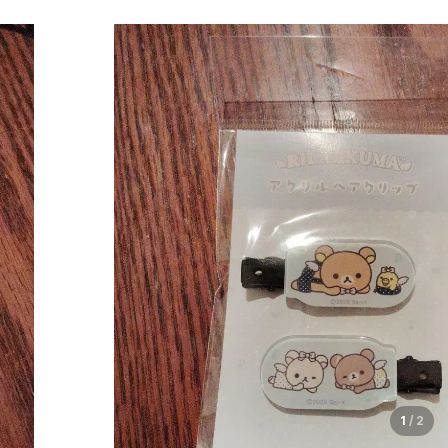
1
/
2