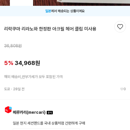
일본
에서 배송되는 상품이에요
리락쿠마 리라노와 한정판 아크릴 헤어 클립 미사용
찜하
36,808
원
5
%
34,968
원
해외 배송비,관부가세가 모두 포함된 가격
도쿄
・
28일 전
0
메루카리(mercari)
일본 현지 세컨핸드를 국내 상품처럼 간편하게 구매