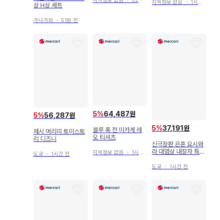
지역정보 없음
・
52분 전
지역정보 없음
・
1시간 전
상 H상 세트
가나가와
・
51분 전
5
%
64,487원
5
%
56,287원
5
%
37,191원
블루 록 전 미카게 레
제시 머리띠 토이스토
오 티셔츠
리 디즈니
신극장판 은혼 요시와
라 대염상 내장자 특전
지역정보 없음
・
1시간 전
도쿄
・
1시간 전
소라치 히데아키 은혼
제염상권 1주차
도쿄
・
1시간 전