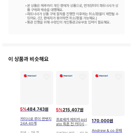
•
본 상품은 메루카리 개인 판매자 상품으로, 번개장터의 파트너사가 상
품 구매와 배송을 대행해요.
•
파트너사가 상품 구매 절차를 진행한 이후에는 취소/환불이 제한될 수
있어요. (단, 판매자가 동의하면 취소/환불 가능해요.)
•
통관 진행을 위해 수령인의 개인통관고유부호 입력이 필요해요.
이 상품과 비슷해요
5
%
484,743원
5
%
215,407원
카미시로 루이 캔뱃지
프로세카 에피카 pot
170,000원
24A 40개
ato 특훈 전 카미시로
루이
Andrew & co 문페
지바
・
1달 전