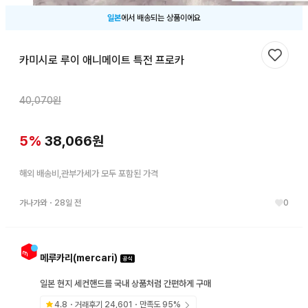
일본
에서 배송되는 상품이에요
카미시로 루이 애니메이트 특전 프로카
찜하기
40,070
원
5
%
38,066
원
해외 배송비,관부가세가 모두 포함된 가격
가나가와
・
28일 전
0
메루카리(mercari)
일본 현지 세컨핸드를 국내 상품처럼 간편하게 구매
4.8
・거래후기
24,601
・만족도
95
%