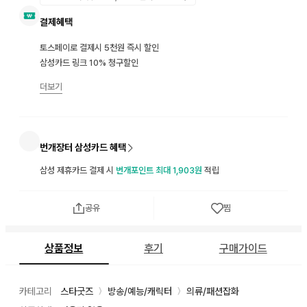
결제혜택
토스페이로 결제시 5천원 즉시 할인
삼성카드 링크 10% 청구할인
더보기
번개장터 삼성카드 혜택
삼성 제휴카드 결제 시
번개포인트 최대 1,903원
적립
공유
찜
상품정보
후기
구매가이드
카테고리
스타굿즈
방송/예능/캐릭터
의류/패션잡화
〉
〉