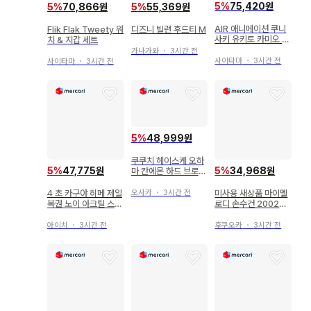
5
%
75,420원
5
%
70,866원
5
%
55,369원
AIR 애니메이션 쿠니
Flik Flak Tweety 워
디즈니 빌런 후드티 M
사키 유키토 카미오 미
치 & 지갑 세트
스즈 T셔츠 화이트 Ke
가나가와
・
3시간 전
y
사이타마
・
3시간 전
사이타마
・
3시간 전
5
%
48,999원
쿠쿠치 헤이스케 오하
5
%
47,775원
5
%
34,968원
마 칸에몬 하드 브로마
이드 닌타마 란타로 스
이파라
4 초 카구야 히메 제일
미사용 새상품 마이멜
오사카
・
3시간 전
복권 노이 아크릴 스탠
로디 손수건 2002년
드 아크릴 참 미니 브
헤이세이 레트로 당시
로마이드
제품
아이치
・
3시간 전
후쿠오카
・
3시간 전