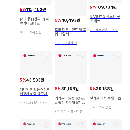
5
%
109,734원
5
%
112,402원
NARUTO 사소리 굿
[하이큐] [팬파크] 히
5
%
40,493원
즈 세트
루가미 코타로
도쿄 디즈니랜드 월 포
지역정보 없음
・
4시간 전
효고
・
3시간 전
켓 메일 박스
도쿄
・
3시간 전
5
%
43,533원
5
%
39,158원
5
%
39,158원
미니언즈 & 몬스터즈
입장자 혜택 에구치 나
츠미 특제 카드
리락쿠마 MONO on
컬러풀 피치 부채 타츠
e 홀더 지우개 6개 세
지역정보 없음
・
5시간 전
트
도쿄
・
5시간 전
사이타마
・
5시간 전