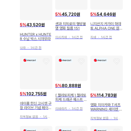
5
%
45,720원
5
%
54,646원
센과 치히로의 행방불
니지산지 카가미 하야
5
%
43,520원
명 영화 필름 151
토 ALPHA ONE 원맨
라이브 셔츠
HUNTER x HUNTE
이시카와
・
1시간 전
지바
・
1시간 전
R 수납 박스 시마무라
나라
・
1시간 전
5
%
80,888원
5
%
102,755원
5
%
114,783원
[ 젤라또피케 ] 젤라또
피케 드래곤 퀘스트 콜
아이묭 한신 고시엔 구
라보
영화 치이카와 T셔츠
장 라이브 기념 페이스
이바라키
・
1시간 전
WARNING 세이렌 X
타월
L 당일 발송
지역정보 없음
・
1시간 전
지역정보 없음
・
1시간 전