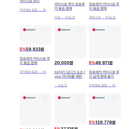
카미시로 루이
카미시로 루이 프로세
프로세카 카미시로 루
카 묶음 판매
이 묶음 판매
지역정보 없음
・
18일 전
지바
・
14일 전
후쿠시마
・
16일 전
5
%
59,933원
프로세카 카미시로 루
20,000원
5
%
46,811원
이 묶음 판매
50미리 딥디크 도손 t
프로세카 카미시로 루
지역정보 없음
・
19일 전
ype 마이퍼퓸 재현향
이 낱개 판매 불가
스프레이
・
9일 전
지역정보 없음
・
16일 전
5
%
129,778원
5
%
37,335원