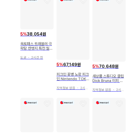
5
%
38,054원
옥토패스 트래블러 극
락탕 캔뱃지 특전 씰
오필리아
도쿄
・
2시간 전
5
%
67,149원
5
%
70,648원
피크민 꽃병 노랑 피크
새상품 스튜디오 클립
민 Nintendo TOKY
Dick Bruna 미피 유
O 새상품
선 이어폰
지역정보 없음
・
2시간 전
지역정보 없음
・
2시간 전