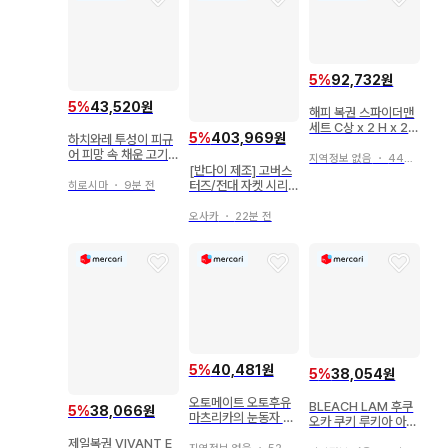
5
%
92,732원
5
%
43,520원
해피 복권 스파이더맨
세트 C상 x 2 H x 2 I
5
%
403,969원
하치와레 투성이 피규
상
어 피망 속 채운 고기
지역정보 없음
・
44분 전
구름 위에서 잘 자 라
[반다이 제조] 고버스
이트
터즈/전대 자켓 시리즈
히로시마
・
9분 전
자켓 비트 버스터 고버
스터즈 M 사이즈 코스
오사카
・
22분 전
프레 의상
5
%
40,481원
5
%
38,054원
오토메이트 오토후유
BLEACH LAM 후쿠
5
%
38,066원
마츠리카의 눈동자 파
오카 쿠키 루키아 아크
르카 쿠엔라이 2점 m1
릴 스탠드
제일복권 VIVANT E
1