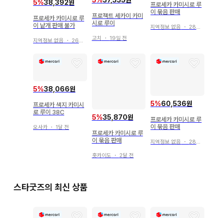
5
%
38,392원
프로세카 카미시로 루
이 묶음 판매
프로젝트 세카이 카미
프로세카 카미시로 루
시로 루이
이 낱개 판매 불가
지역정보 없음
・
28일 전
고치
・
19일 전
지역정보 없음
・
26일 전
5
%
38,066원
5
%
60,536원
프로세카 색지 카미시
로 루이 38C
5
%
35,870원
프로세카 카미시로 루
이 묶음 판매
오사카
・
1달 전
프로세카 카미시로 루
이 묶음 판매
지역정보 없음
・
28일 전
홋카이도
・
2달 전
스타굿즈의 최신 상품