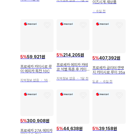
지역정보 없음
・
1달 전
이즈시계 새상품
・
6일 전
5
%
214,205원
5
%
59,921원
5
%
407,392원
프로세카 에피카 카테
프로세카 카미시로 루
프로세카 글리터 캔뱃
코 석별 특훈 후 카미
이 에피카 특전 10C
지 카미시로 루이 35a
시로 루이
지역정보 없음
・
1달 전
지역정보 없음
・
16일 전
도쿄
・
6일 전
5
%
300,908원
5
%
44,638원
5
%
39,158원
프로세카 27A 에피카