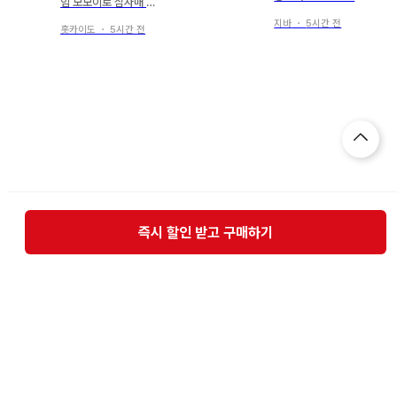
임 모모이로 삼자매 플
린 L 사이즈
로어 매트
지바
・
5시간 전
홋카이도
・
5시간 전
즉시 할인 받고 구매하기