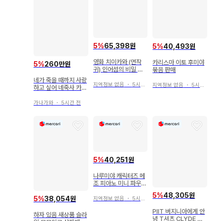
5
%
65,398원
5
%
40,493원
영화 치이카와 (먼작
카리스마 이토 후미야
5
%
260만원
귀) 인어섬의 비밀 흔
묶음 판매
들흔들 솔라 헌책방
네가 죽을 때까지 사랑
지역정보 없음
・
5시간 전
지역정보 없음
・
5시간 전
하고 싶어 네죽사 카와
셀 복권 S상
가나가와
・
5시간 전
5
%
40,251원
나루미야 캐릭터즈 메
조 피아노 미니 파우치
2개 세트
5
%
48,305원
5
%
38,054원
지역정보 없음
・
5시간 전
PIIT 버지니아에게 안
하자 있음 새상품 슬라
녕 T셔츠 CLYDE 그