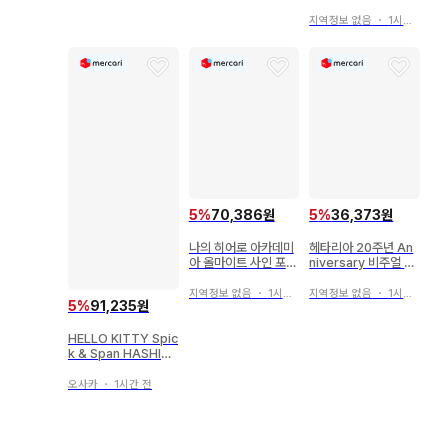
지역정보 없음
・
1시간 전
5
%
70,386원
5
%
36,373원
나의 히어로 아카데미
헤타리아 20주년 An
아 올마이트 사인 포함
niversary 비주얼 보
키링
드
지역정보 없음
・
1시간 전
지역정보 없음
・
1시간 전
5
%
91,235원
HELLO KITTY Spic
k & Span HASHIBA
MI
오사카
・
1시간 전