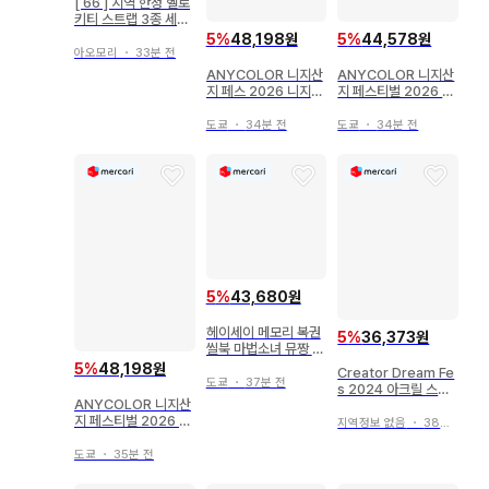
[ 66 ] 지역 한정 헬로
키티 스트랩 3종 세트
택 없음
5
%
48,198원
5
%
44,578원
아오모리
・
33분 전
ANYCOLOR 니지산
ANYCOLOR 니지산
지 페스 2026 니지산
지 페스티벌 2026 니
지 유키시로 마히로/클
지산지 아메노모리 사
래스 저지 아크릴 스탠
요/클래스 저지 아크릴
도쿄
・
34분 전
도쿄
・
34분 전
드 바이올렛
스탠드 그린
5
%
43,680원
헤이세이 메모리 복권
5
%
36,373원
씰북 마법소녀 뮤짱 낫
토짱 묶음 판매
5
%
48,198원
Creator Dream Fe
도쿄
・
37분 전
s 2024 아크릴 스탠
ANYCOLOR 니지산
드 5종 세트
지 페스티벌 2026 니
지역정보 없음
・
38분 전
지산지 아마가세 무유/
클래스 저지 아크릴 스
도쿄
・
35분 전
탠드 그린