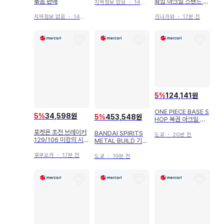
묶음 판매
화점 아크릴 스탠드 맥
지역정보 없음
・
14분 전
스 카트
지역정보 없음
・
14분 전
가나가와
・
17분 전
5
%
124,141원
ONE PIECE BASE S
5
%
34,598원
5
%
453,548원
HOP 복권 아크릴 블
록 참 로
포켓몬 초전 브레이커
BANDAI SPIRITS
도쿄
・
20분 전
129/106 미캉의 시선
METAL BUILD 기동
SR
전사 건담 SEED AST
RAY 건담 아스트레이
후쿠오카
・
17분 전
도쿄
・
19분 전
골드 프레임 천미나
(천공의 황녀 Ver.)