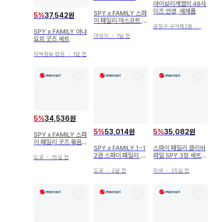
아이보리계열의 48사
이즈 안경, 새제품
SPY x FAMILY 스파
5
%
37,542원
이 패밀리 마스코트 아
금정구 구서제2동
・
4일 전
냐 컬렉션 9개
SPY x FAMILY 아냐
미야기
・
1달 전
요르 굿즈 세트
지역정보 없음
・
1달 전
5
%
34,536원
5
%
53,014원
5
%
35,082원
SPY x FAMILY 스파
이 패밀리 굿즈 묶음
SPY x FAMILY 1~1
스파이 패밀리 클리어
판매
2권 스파이 패밀리 특
파일 SPY 3장 세트
도쿄
・
15일 전
전 포함
아냐 로이드 요르
도쿄
・
2달 전
지바
・
25일 전