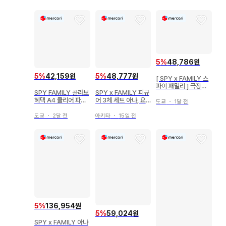
5
%
48,786원
5
%
42,159원
5
%
48,777원
[ SPY x FAMILY 스
파이 패밀리 ] 극장판
SPY FAMILY 콜라보
SPY x FAMILY 피규
쵸코놋코 피규어 세트
혜택 A4 클리어 파일
어 3체 세트 아냐, 요
도쿄
・
1달 전
3종 로이드 포저
르, 본드
도쿄
・
2달 전
아키타
・
15일 전
5
%
136,954원
5
%
59,024원
SPY x FAMILY 아냐