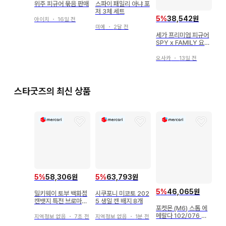
위주 피규어 묶음 판매
스파이 패밀리 아냐 포
저 3체 세트
5
%
38,542원
아이치
・
16일 전
미에
・
2달 전
세가 프리미엄 피규어
SPY x FAMILY 요르
포저 파티
오사카
・
13일 전
스타굿즈의 최신 상품
5
%
58,306원
5
%
63,793원
5
%
46,065원
밀키웨이 토부 백화점
시쿠포니 미코토 202
캔뱃지 특전 브로마이
5 생일 캔 배지 8개
포켓몬 (M6) 스톰 에
드 맥스
메랄다 102/076 히
지역정보 없음
・
7초 전
지역정보 없음
・
1분 전
가나의 신뢰 SR