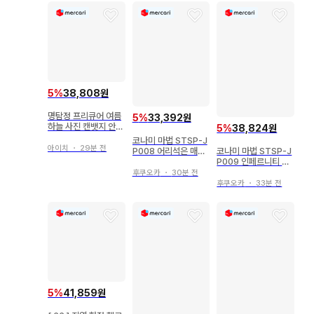
5
%
38,808원
명탐정 프리큐어 여름
5
%
33,392원
하늘 사진 캔뱃지 안나
5
%
38,824원
큐어 앤서
코나미 마법 STSP-J
아이치
・
29분 전
코나미 마법 STSP-J
P008 어리석은 매장
P009 인페르니티 건
프리즈마
프리즈마
후쿠오카
・
30분 전
후쿠오카
・
33분 전
5
%
41,859원