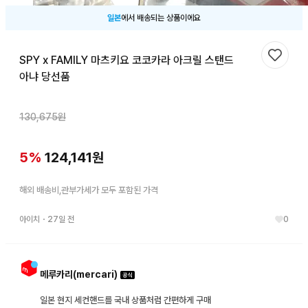
일본
에서 배송되는 상품이에요
SPY x FAMILY 마츠키요 코코카라 아크릴 스탠드
찜하기
아냐 당선품
130,675
원
5
%
124,141
원
해외 배송비,관부가세가 모두 포함된 가격
아이치
・
27일 전
0
메루카리(mercari)
일본 현지 세컨핸드를 국내 상품처럼 간편하게 구매