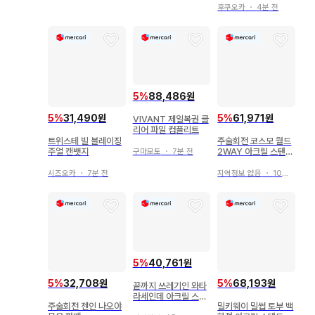
후쿠오카
・
4분 전
5
%
88,486원
5
%
31,490원
5
%
61,971원
VIVANT 제일복권 클
리어 파일 컴플리트
트위스테 빌 블레이징
주술회전 코스모 월드
주얼 캔뱃지
2WAY 아크릴 스탠드
구마모토
・
7분 전
피스ver. 고죠 사토루
시즈오카
・
7분 전
지역정보 없음
・
10분 전
5
%
40,761원
5
%
32,708원
5
%
68,193원
끝까지 쓰레기인 와타
라세인데 아크릴 스탠
주술회전 젠인 나오야
밀키웨이 밀썹 토부 백
드