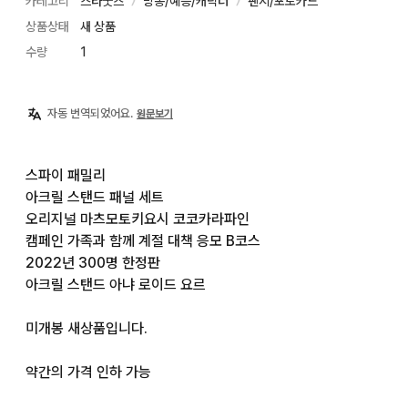
카테고리
스타굿즈
방송/예능/캐릭터
팬시/포토카드
〉
〉
상품상태
새 상품
수량
1
자동 번역되었어요.
원문보기
스파이 패밀리

아크릴 스탠드 패널 세트

오리지널 마츠모토키요시 코코카라파인

캠페인 가족과 함께 계절 대책 응모 B코스

2022년 300명 한정판

아크릴 스탠드 아냐 로이드 요르

미개봉 새상품입니다.

약간의 가격 인하 가능