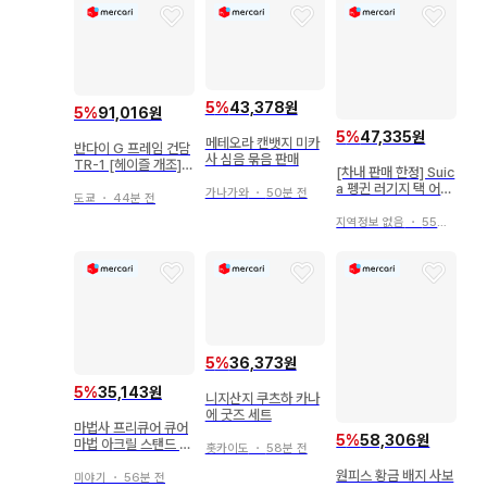
5
%
43,378원
5
%
91,016원
5
%
47,335원
메테오라 캔뱃지 미카
반다이 G 프레임 건담
사 심음 묶음 판매
TR-1 [헤이즐 개조]
[차내 판매 한정] Suic
옵션 부품 세트
a 펭귄 러기지 택 어텐
가나가와
・
50분 전
도쿄
・
44분 전
던트 시리즈 핑크
지역정보 없음
・
55분 전
5
%
36,373원
5
%
35,143원
니지산지 쿠츠하 카나
에 굿즈 세트
마법사 프리큐어 큐어
5
%
58,306원
마법 아크릴 스탠드 하
홋카이도
・
58분 전
트풀 리본
원피스 황금 배지 사보
미야기
・
56분 전