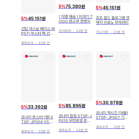
5
%
75,380원
5
%
45,151원
[ 익명 배송 ] 미야기 T
죠죠 월드 홀로그램 캔
5
%
45,151원
OGO 렌고쿠 캔뱃지
뱃지 브로노 부챠라티
건담 아스날 베이스 (B
사이타마
・
22분 전
가나가와
・
23분 전
P07) 부스터 팩 건담
SEED [Vol.3] 마이티
스트라이크 프리덤 건
후쿠오카
・
22분 전
담 (U 레어) 8
5
%
30,978원
5
%
85,895원
5
%
33,392원
코나미 엑시즈 [어둠]
코나미 함정 STSP-J
코나미 몬스터 [염] S
STSP-JP007 기믹
P010 무한포영 프리
TSP-JP004 VS 라
퍼펫-판타지스 마키나
즈마
젠 프리즈마
프리즈마
후쿠오카
・
25분 전
후쿠오카
・
24분 전
후쿠오카
・
23분 전