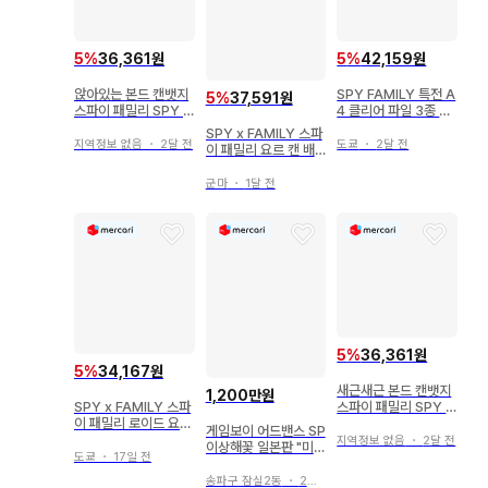
5
%
36,361원
5
%
42,159원
앉아있는 본드 캔뱃지
SPY FAMILY 특전 A
5
%
37,591원
스파이 패밀리 SPY x
4 클리어 파일 3종 아
FAMILY
냐, 본드
SPY x FAMILY 스파
지역정보 없음
・
2달 전
도쿄
・
2달 전
이 패밀리 요르 캔 배
지 원작
군마
・
1달 전
5
%
36,361원
5
%
34,167원
새근새근 본드 캔뱃지
1,200만원
SPY x FAMILY 스파
스파이 패밀리 SPY x
이 패밀리 로이드 요르
FAMILY
게임보이 어드밴스 SP
미션 캔뱃지
지역정보 없음
・
2달 전
이상해꽃 일본판 "미개
도쿄
・
17일 전
봉" 포켓몬센터 한정판
VGA 9.2
송파구 잠실2동
・
2일 전