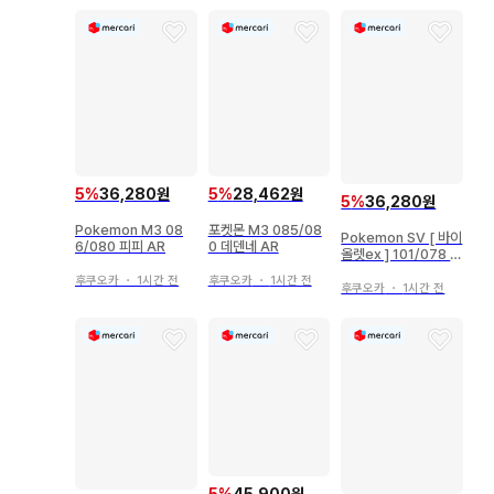
5
%
36,280원
5
%
28,462원
5
%
36,280원
Pokemon M3 08
포켓몬 M3 085/08
Pokemon SV [ 바이
6/080 피피 AR
0 데덴네 AR
올렛ex ] 101/078 와
나이다ex(SAR) SV1
후쿠오카
・
1시간 전
후쿠오카
・
1시간 전
V
후쿠오카
・
1시간 전
5
%
45,900원