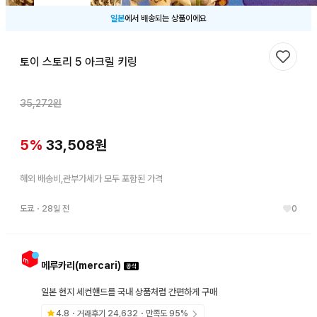
일본
에서 배송되는 상품이에요
토이 스토리 5 아크릴 키링
찜하기
35,272
원
5
%
33,508
원
해외 배송비,관부가세가 모두 포함된 가격
도쿄
・
28일 전
0
메루카리(mercari)
일본 현지 세컨핸드를 국내 상품처럼 간편하게 구매
4.8
・거래후기
24,632
・만족도
95
%