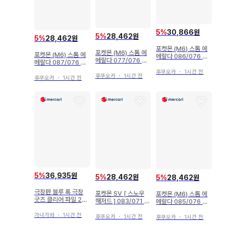
5
%
30,866원
5
%
28,462원
5
%
28,462원
포켓몬 (M6) 스톰 에
포켓몬 (M6) 스톰 에
포켓몬 (M6) 스톰 에
메랄다 086/076 루
메랄다 077/076 아
메랄다 087/076 파
리리 AR
케오스 AR
비코리 AR
후쿠오카
・
1시간 전
후쿠오카
・
1시간 전
후쿠오카
・
1시간 전
5
%
36,935원
5
%
28,462원
5
%
28,462원
극장판 블루 록 극장
포켓몬 SV [ 스노우
포켓몬 (M6) 스톰 에
굿즈 클리어 파일 2장
해저드 ] 083/071 노
메랄다 085/076 저
나기 세이시로 TEAM
고치(AR) SV2P
리어 AR
K
가나가와
・
1시간 전
후쿠오카
・
1시간 전
후쿠오카
・
1시간 전