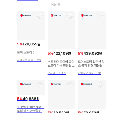
・
10분 전
5
%
120,055원
토이 스토리 5
5
%
422,109원
5
%
439,092원
지역정보 없음
・
26일 전
버즈 라이트이어 토이
토이스토리 컬렉션 랏
스토리 미국 한정판 B
소 봉제 인형 영문판
uzz
오사카
・
1달 전
지역정보 없음
・
18일 전
5
%
40,888원
TOYSTORY 토이스
토리 렉스 아크링 키링
5
%
39,522원
5
%
73,052원