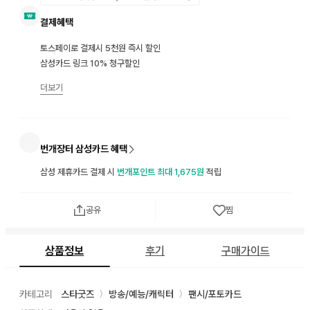
결제혜택
토스페이로 결제시 5천원 즉시 할인
삼성카드 링크 10% 청구할인
더보기
번개장터 삼성카드 혜택
삼성 제휴카드 결제 시
번개포인트 최대 1,675원
적립
공유
찜
상품정보
후기
구매가이드
카테고리
스타굿즈
방송/예능/캐릭터
팬시/포토카드
〉
〉