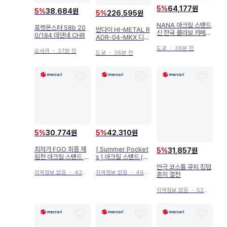
5
%
64,177원
5
%
38,684원
5
%
226,595원
NANA 아크릴 스탠드
포켓몬스터 S8b 20
반다이 HI-METAL R
신 한국 콜라보 카페
0/184 데덴네 CHR
ADR-04-MKX 디스
한정판 새상품 미개봉
트로이드 디펜더
도쿄
・
38분 전
오사카
・
37분 전
도쿄
・
38분 전
5
%
30,774원
5
%
42,310원
최저가 FGO 최종 재
[ Summer Pocket
5
%
31,857원
림전 아크릴 스탠드 한
s ] 아크릴 스탠드 (쿠
스 크리스찬 안데르센
지마 카모메/깅엄 체크
만극 코스튬 큐피 킹덤
ver.)
지역정보 없음
・
43분 전
지역정보 없음
・
46분 전
혼의 결전
지역정보 없음
・
52분 전