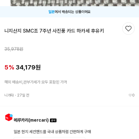
일본
에서 배송되는 상품이에요
니지산지 SMC조 7주년 사진풍 카드 하카세 후유키
찜하
35,978
원
5
%
34,179
원
해외 배송비,관부가세가 모두 포함된 가격
니가타
・
27일 전
0
메루카리(mercari)
일본 현지 세컨핸드를 국내 상품처럼 간편하게 구매