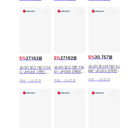
5
%
30,757원
5
%
27,162원
5
%
27,162원
코나미 몬스터 [빛] VJ
코나미 링크 [염] TW
코나미 링크 [빛] CYA
MP-JP253 은하전
01-JP098 인페르노
C-JP049 그랜드 레
룡 UR
이드 플러드 UR
미코드 쿠리아 시크릿
지바
・
2시간 전
지바
・
2시간 전
지바
・
2시간 전