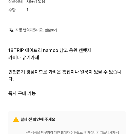
상품상태
사용감 없음
수량
1
자동 번역되었어요.
원문보기
18TRIP 에이트리 namco 남코 응원 캔뱃지

카미나 유키카제

인형뽑기 경품이므로 가벼운 흠집이나 얼룩이 있을 수 있습니
다.

즉시 구매 가능
결제 전 확인해 주세요
•
본 상품은 메루카리 개인 판매자 상품으로, 번개장터의 파트너사가 상