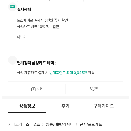
결제혜택
토스페이로 결제시 5천원 즉시 할인
삼성카드 링크 10% 청구할인
더보기
번개장터 삼성카드 혜택
삼성 제휴카드 결제 시
번개포인트 최대 3,985원
적립
공유
찜
상품정보
후기
구매가이드
카테고리
스타굿즈
방송/예능/캐릭터
팬시/포토카드
〉
〉