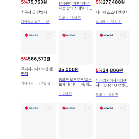
5
%
75,753원
5
%
277,488원
[수정판] 마후마후 잠
자는 숲의 신데렐라 캔
치구사 군 캔뱃지
나나세 스즈나 캔뱃지
뱃지 이타백용
지바
・
18일 전
지역정보 없음
・
18일 전
오사카
・
25일 전
5
%
566,572원
우라시마사카타센 캔
35,000원
5
%
34,806원
뱃지
톰포드 오드우드/로스
1. 우라시마사카타센
가나가와
・
20일 전
트체리/비터피치/패뷸
시마 Q for U 캔뱃지
러스/네롤리포르토피
2022 할로파 등신
노/화이트스웨이드
・
2일 전
도쿄
・
16일 전