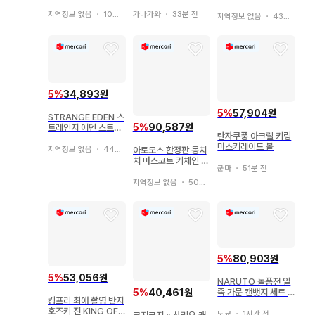
채 캔뱃지 당선 클리어
크릴 스탠드
카드
지역정보 없음
・
10분 전
가나가와
・
33분 전
지역정보 없음
・
43분 전
5
%
34,893원
5
%
57,904원
STRANGE EDEN 스
5
%
90,587원
트레인지 에덴 스트에
탄자쿠풍 아크릴 키링
데 캔뱃지 우로코
마스커레이드 볼
아토모스 한정판 몽치
지역정보 없음
・
44분 전
치 마스코트 키체인 블
군마
・
51분 전
루 TENKYUatmos
지역정보 없음
・
50분 전
5
%
80,903원
5
%
53,056원
NARUTO 돌풍전 일
5
%
40,461원
족 가문 캔뱃지 세트 G
킹프리 최애 촬영 반지
iGO 한정 풀세트
호즈키 진 KING OF
도쿄
・
1시간 전