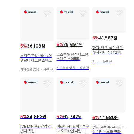
5
%
41,562원
5
%
79,694원
5
%
36,103원
하이큐!! 전 콜렉션 캔
뱃지 레어 집합 2종 세
도즈루샤 온리 아크릴
스위트 프리큐어 큐어
트
스탠드 스이파라
멜로디 아크릴 스탠드
지바
・
5분 전
지역정보 없음
・
5분 전
지역정보 없음
・
4분 전
5
%
34,893원
5
%
62,742원
5
%
44,580원
IVE MINIVE 팝업 캔
이로히 NTE 이케부쿠
영화 블루 록 쿠니가미
뱃지 유진
로 오프라인 이벤트 부
렌스케 노무라 코타 아