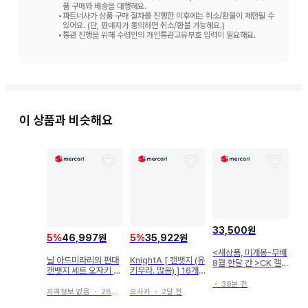
품 구매와 배송을 대행해요.
•
파트너사가 상품 구매 절차를 진행한 이후에는 취소/환불이 제한될 수
있어요. (단, 판매자가 동의하면 취소/환불 가능해요.)
•
통관 진행을 위해 수령인의 개인통관고유부호 입력이 필요해요.
이 상품과 비슷해요
33,500원
5
%
46,997원
5
%
35,922원
<새상품, 미개봉-무배
닐 아드미라리의 편대
KnightA [ 캔뱃지 (유
8월 한달 간 >CK 캘
캔뱃지 세트 오자키 하
키무라. 많음) ] 16개
빈클라인 남자 팬티 속
야토 D상 2개 세트
세트 묶음 판매
옷 5종 드로즈
・
39분 전
지역정보 없음
・
28일 전
오사카
・
2달 전