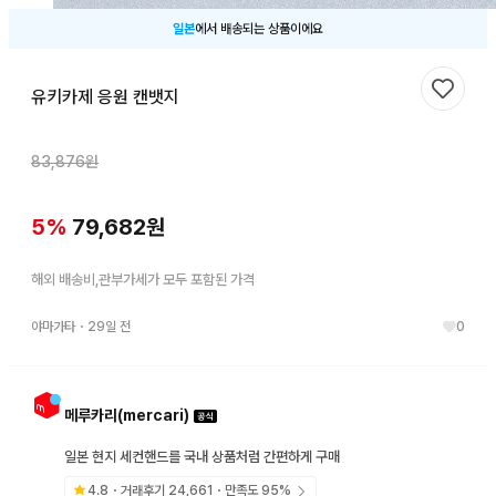
일본
에서 배송되는 상품이에요
유키카제 응원 캔뱃지
찜하기
83,876
원
5
%
79,682
원
해외 배송비,관부가세가 모두 포함된 가격
야마가타
・
29일 전
0
메루카리(mercari)
일본 현지 세컨핸드를 국내 상품처럼 간편하게 구매
4.8
・거래후기
24,661
・만족도
95
%