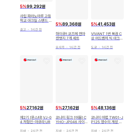
5
%
99,292원
사립 파라노마루 고등
학교 아크릴 스탠드 타
5
%
89,368원
5
%
41,453원
타비카리 & 쿠로이 마
사요시 세트
효고
・
1시간 전
하이큐!! 코즈메 켄마
VIVANT 1번 복권 C
캔뱃지 7개 세트
상 어드벤처 빅 아크릴
스탠드
오사카
・
1시간 전
도쿄
・
1시간 전
5
%
27,162원
5
%
27,162원
5
%
48,136원
제2기 [몬스터] VJ-0
코나미 링크 [어둠] C
코나미 마법 TW01-J
4 처형인-마큐라 UR
YHO-JP046 사이버
P125 영수의 계성 시
드래곤 지거 리프
크릿
지바
・
2시간 전
지바
・
2시간 전
지바
・
2시간 전