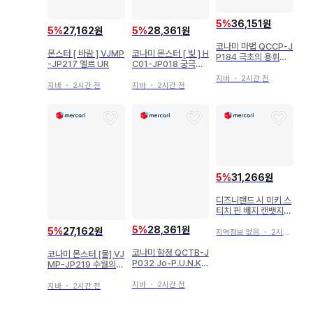
5
%
36,151원
5
%
27,162원
5
%
28,361원
코나미 마법 QCCP-J
몬스터 [ 바람 ] VJMP
코나미 몬스터 [ 빛 ] H
P184 극초의 용휘교
-JP217 엘르 UR
C01-JP018 궁극보
25th 시크
옥신 레인보우 드래곤
지바
・
2시간 전
레리프
지바
・
2시간 전
지바
・
2시간 전
5
%
31,266원
디즈니랜드 시 미키 스
티치 핀 배지 캔뱃지
레어
5
%
28,361원
5
%
27,162원
지역정보 없음
・
2시간 전
코나미 함정 QCTB-J
코나미 몬스터 [물] VJ
P032 Jo-P.U.N.K.
MP-JP219 수월의
덴저러스 가브 시크릿
아듀라리아 UR
지바
・
2시간 전
지바
・
2시간 전