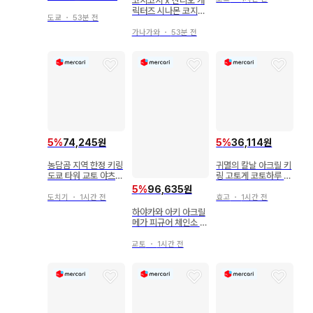
코지코지 x 산리오 캐
PRISM 츠리비레
릭터즈 시나몬 코지코
도쿄
・
53분 전
지
가나가와
・
53분 전
5
%
74,245원
5
%
36,114원
농담곰 지역 한정 키링
귀멸의 칼날 아크릴 키
도쿄 타워 교토 야츠하
링 고토게 코토하루 원
시 나가노
화전
5
%
96,635원
도치기
・
1시간 전
효고
・
1시간 전
하야카와 아키 아크릴
메가 피규어 체인소 맨
baseyard tokyo
교토
・
1시간 전