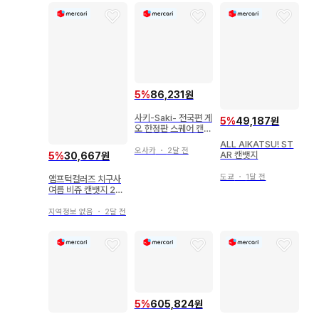
5
%
86,231원
사키-Saki- 전국편 게
5
%
49,187원
오 한정판 스퀘어 캔뱃
지 6종 세트
ALL AIKATSU! ST
오사카
・
2달 전
AR 캔뱃지
5
%
30,667원
도쿄
・
1달 전
앰프턱컬러즈 치구사
여름 비쥬 캔뱃지 2개
세트
지역정보 없음
・
2달 전
5
%
605,824원