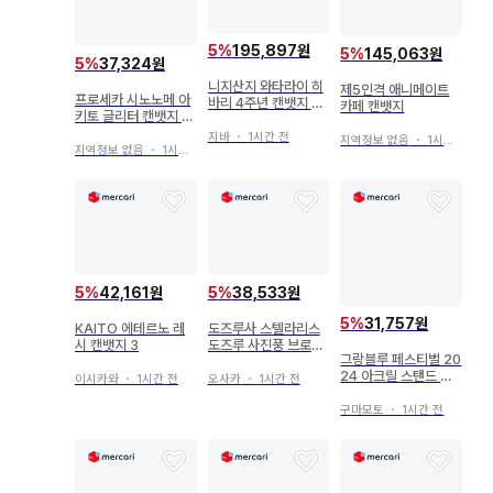
5
%
195,897원
5
%
145,063원
5
%
37,324원
니지산지 와타라이 히
제5인격 애니메이트
프로세카 시노노메 아
바리 4주년 캔뱃지 7
카페 캔뱃지
키토 글리터 캔뱃지 묶
개 세트
음 판매
지바
・
1시간 전
지역정보 없음
・
1시간 전
지역정보 없음
・
1시간 전
5
%
42,161원
5
%
38,533원
5
%
31,757원
KAITO 에테르노 레
도즈루사 스텔라리스
시 캔뱃지 3
도즈루 사진풍 브로마
그랑블루 페스티벌 20
이드 시크릿 키링
24 아크릴 스탠드 베
이시카와
・
1시간 전
오사카
・
1시간 전
인
구마모토
・
1시간 전