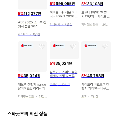
5
%
695,055원
5
%
36,103원
아이돌리쉬 세븐 아이
츠루네 인연의 한 발
5
%
112,377원
나나 EXPO 2026 캔
빅 캔뱃지 니카이도 나
뱃지 이즈미 이오리
가아키 미개봉
AtR 2025 소라루 캔
이바라키
・
2달 전
지역정보 없음
・
20일 전
뱃지 선물 30개
사이타마
・
1달 전
5
%
35,024원
심포기어 스피드 복권
5
%
35,024원
5
%
45,788원
캔뱃지 키링 시로무쿠
세트
대요괴 캔뱃지 nqrse
에이트리 비즈로그 캔
오사카
・
2달 전
달마이즈갓 아리사카
뱃지 카가야 무네우지
아카가와 이쿠세이 하
치노야 나기
지역정보 없음
・
21일 전
도쿄
・
1달 전
스타굿즈의 최신 상품