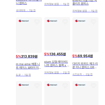
evelyn 더블 리본 턱
니 원피스
플리츠 원피스
지역정보 없음
・
1일 전
사이타마
・
1일 전
지역정보 없음
・
1일 전
5
%
136,455원
5
%
69,954원
5
%
313,839원
pium 깅엄 레이어드
다리치 트위드 체크 리
m me eme 메종 니
니트 원피스 블랙 x 화
본 미니 원피스 GRY
트 레이스 보타이 미니
이트
FL
원피스
지역정보 없음
・
2일 전
시즈오카
・
2일 전
도쿄
・
1일 전