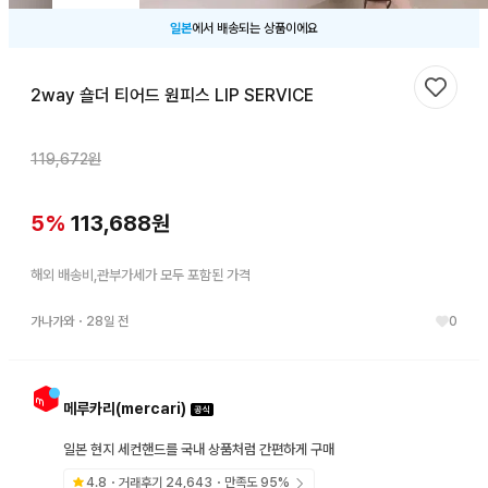
일본
에서 배송되는 상품이에요
2way 숄더 티어드 원피스 LIP SERVICE
찜하기
119,672
원
5
%
113,688
원
해외 배송비,관부가세가 모두 포함된 가격
가나가와
・
28일 전
0
메루카리(mercari)
일본 현지 세컨핸드를 국내 상품처럼 간편하게 구매
4.8
・거래후기
24,643
・만족도
95
%