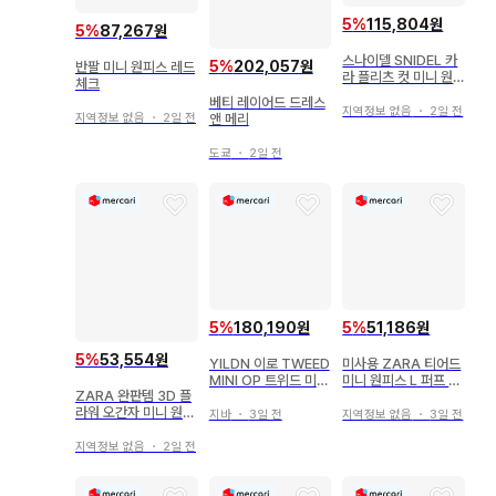
5
%
115,804원
5
%
87,267원
스나이델 SNIDEL 카
5
%
202,057원
반팔 미니 원피스 레드
라 플리츠 컷 미니 원
체크
피스
베티 레이어드 드레스
지역정보 없음
・
2일 전
앤 메리
지역정보 없음
・
2일 전
도쿄
・
2일 전
5
%
180,190원
5
%
51,186원
5
%
53,554원
YILDN 이로 TWEED
미사용 ZARA 티어드
MINI OP 트위드 미니
미니 원피스 L 퍼프 슬
ZARA 완판템 3D 플
원피스 그레이
리브 린넨 혼방
라워 오간자 미니 원피
지바
・
3일 전
지역정보 없음
・
3일 전
스
지역정보 없음
・
2일 전