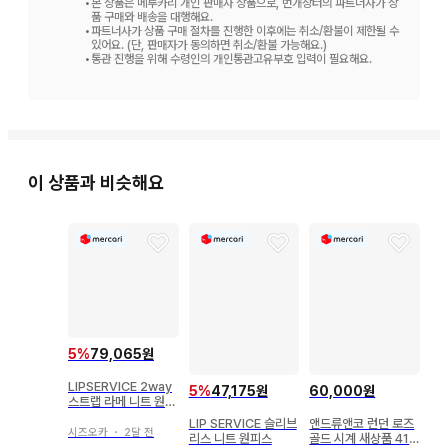
•
본 상품은 메루카리 개인 판매자 상품으로, 번개장터의 파트너사가 상
품 구매와 배송을 대행해요.
•
파트너사가 상품 구매 절차를 진행한 이후에는 취소/환불이 제한될 수
있어요. (단, 판매자가 동의하면 취소/환불 가능해요.)
•
통관 진행을 위해 수령인의 개인통관고유부호 입력이 필요해요.
이 상품과 비슷해요
5
%
79,065원
LIPSERVICE 2way
5
%
47,175원
60,000원
스트랩 라메 니트 원피
스
LIP SERVICE 슬리브
앤드류앤코 런던 로즈
시즈오카
・
2달 전
리스 니트 원피스
골드 시계 새상품 41