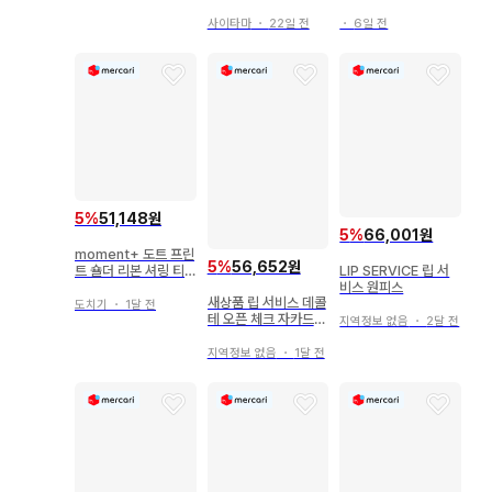
mm
사이타마
・
22일 전
・
6일 전
5
%
51,148원
5
%
66,001원
moment+ 도트 프린
5
%
56,652원
LIP SERVICE 립 서
트 숄더 리본 셔링 티
비스 원피스
어드 원피스
새상품 립 서비스 데콜
도치기
・
1달 전
테 오픈 체크 자카드
지역정보 없음
・
2달 전
원피스
지역정보 없음
・
1달 전