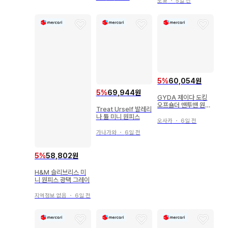
도쿄
・
5일 전
5
%
60,054원
5
%
69,944원
GYDA 제이다 도킹
오프숄더 맨투맨 원피
Treat Urself 발레리
스
나 튤 미니 원피스
오사카
・
6일 전
가나가와
・
6일 전
5
%
58,802원
H&M 슬리브리스 미
니 원피스 광택 그레이
지역정보 없음
・
6일 전