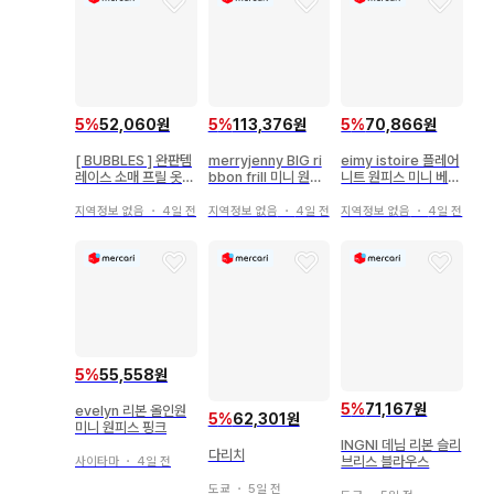
5
%
52,060원
5
%
113,376원
5
%
70,866원
[ BUBBLES ] 완판템
merryjenny BIG ri
eimy istoire 플레어
레이스 소매 프릴 옷깃
bbon frill 미니 원피
니트 원피스 미니 베이
리본 미니 원피스 F
스 블루
지
지역정보 없음
・
4일 전
지역정보 없음
・
4일 전
지역정보 없음
・
4일 전
5
%
55,558원
5
%
71,167원
evelyn 리본 올인원
5
%
62,301원
미니 원피스 핑크
INGNI 데님 리본 슬리
다리치
브리스 블라우스
사이타마
・
4일 전
도쿄
・
5일 전