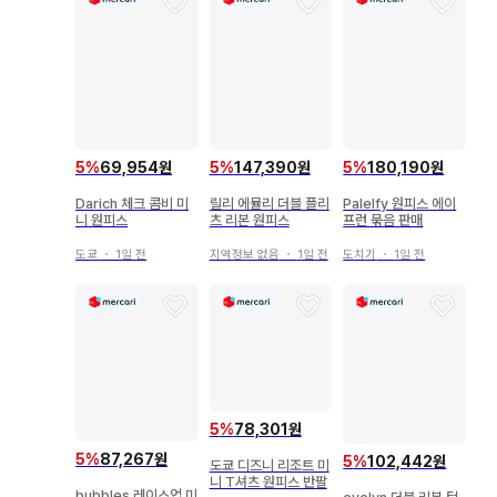
5
%
69,954원
5
%
180,190원
5
%
147,390원
Darich 체크 콤비 미
Palelfy 원피스 에이
릴리 에뮬리 더블 플리
니 원피스
프런 묶음 판매
츠 리본 원피스
도쿄
・
1일 전
도치기
・
1일 전
지역정보 없음
・
1일 전
5
%
78,301원
5
%
87,267원
5
%
102,442원
도쿄 디즈니 리조트 미
니 T셔츠 원피스 반팔
bubbles 레이스업 미