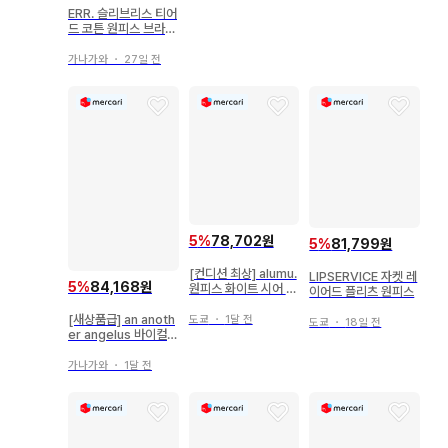
ERR. 슬리브리스 티어
드 코튼 원피스 브라운
백리본
가나가와
・
27일 전
5
%
78,702원
5
%
81,799원
[컨디션 최상] alumu.
LIPSERVICE 자켓 레
5
%
84,168원
원피스 화이트 시어 자
이어드 플리츠 원피스
카드
[새상품급] an anoth
도쿄
・
1달 전
도쿄
・
18일 전
er angelus 바이컬러
플랩 포켓 원피스
가나가와
・
1달 전