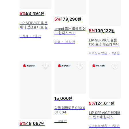
5
%
53,494원
5
%
179,290원
LIP SERVICE 리본
페더 앙상블 니트 원피
emmi 코튼 볼륨 티어
5
%
109,132원
스
드 원피스 YEL
도치기
・
1달 전
LIP SERVICE 볼륨
도쿄
・
16일 전
티어드 아메스리 튜닉
지역정보 없음
・
1달 전
15,000원
5
%
124,611원
디올 립글로우 000 0
01 004
LIP SERVICE 레이어
드 민소매 원피스
・
3일 전
5
%
48,087원
지역정보 없음
・
1달 전