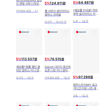
ALGONQUINS 알곤
5
%
64,487원
5
%
124,611원
킨 변형 지퍼 디자인
미니 원피스 블랙
[새상품 미사용] 카라
벨 샤르므 슬리브리스
지역정보 없음
・
57분 전
부착 슬리브리스 미니
원피스 브라운
원피스 네이비
도쿄
・
1일 전
오사카
・
18시간 전
5
%
113,507원
5
%
76,515원
새상품*정품 캘빈 클
Darich 다리치 포인트
라인 원피스 미니 반팔
오픈 니트 미니 원피스
블랙 XL
FL
5
%
97,289원
오사카
・
1일 전
지역정보 없음
・
1일 전
원피스만 EIMY 로고
가디건 리본 니트 세트
원피스
교토
・
1일 전