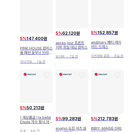
5
%
152,857원
5
%
62,120원
5
%
147,400원
andmary 베티 레이
apres jour 프론트
어드 드레스
지퍼 프릴 데님 원피스
PINK HOUSE 원피스
올 패턴 꽃무늬 브라운
지역정보 없음
・
8일 전
오이타
・
7일 전
프릴 고급 레어
가나가와
・
7일 전
5
%
50,213원
[ 새상품급 ] la belle
5
%
99,283원
5
%
212,783원
Etude 자수 튜닉 라이
트 블루
evelyn 도킹 셔츠 원
BIBIY. MAISIE DRE
도쿄
・
8일 전