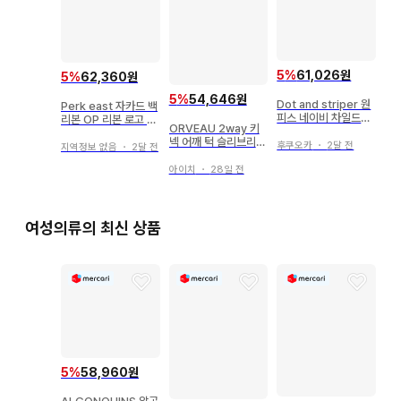
5
%
61,026원
5
%
62,360원
5
%
54,646원
Dot and striper 원
Perk east 자카드 백
피스 네이비 차일드우
리본 OP 리본 로고 원
ORVEAU 2way 키
먼 드레스
피스
넥 어깨 턱 슬리브리스
후쿠오카
・
2달 전
지역정보 없음
・
2달 전
원피스 38
아이치
・
28일 전
여성의류의 최신 상품
5
%
58,960원