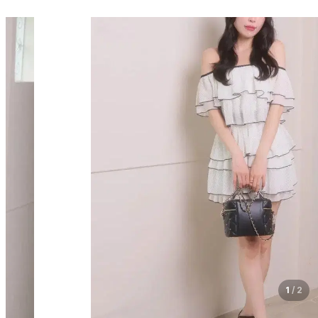
1
/
2