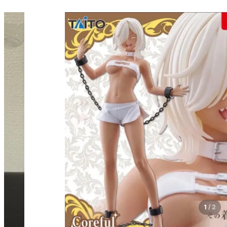
1
/
2