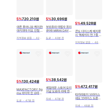
5
%
720,210원
5
%
30,696원
5
%
49,528원
아존 퓨어니모 케이온!
부르쥬라 마법사 프리
아키야마 미오 인형 피
큐어!! MIRAI DAYS
콘도 다이스케 메지루
규어
홀로그램 캔뱃지 이자
시 액세서리 전 7종 컴
요이 리코
지역정보 없음
・
42분 전
도쿄
・
43분 전
플리트 세트
지역정보 없음
・
46분 전
5
%
38,542원
5
%
130,424원
5
%
472,417원
세일러문 스토어 오리
MAXFACTORY fig
지널 오로라 라메 캔뱃
ma 라이자 린 슈타우
타카라토미 브라이스
지 B ~미소 ver.~ 슈
트 535
네오 브라이스 도론조
퍼 세일러 치비문
지바
・
47분 전
도쿄
・
47분 전
미츠 브라이스
지바
・
48분 전