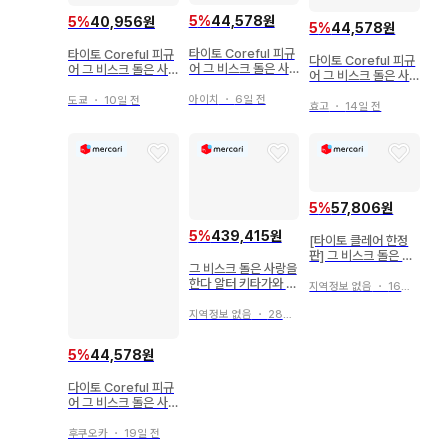
5
%
44,578원
5
%
40,956원
5
%
44,578원
타이토 Coreful 피규
타이토 Coreful 피규
다이토 Coreful 피규
어 그 비스크 돌은 사
어 그 비스크 돌은 사
어 그 비스크 돌은 사
랑을 한다 키타가와 마
랑을 한다 키타가와 마
랑을 한다 키타가와 마
린 ~베로니카ver.~
린 ~베로니카ver.~
아이치
・
6일 전
도쿄
・
10일 전
린 ~베로니카ver.~
효고
・
14일 전
5
%
57,806원
5
%
439,415원
[타이토 클레어 한정
판] 그 비스크 돌은 사
그 비스크 돌은 사랑을
랑을 할 거야 AMP+
한다 알터 키타가와 마
키타가와 마린 피규어
지역정보 없음
・
16일 전
린 피규어 묶음 판매
블랙 로벨리아 2종
지역정보 없음
・
28일 전
5
%
44,578원
다이토 Coreful 피규
어 그 비스크 돌은 사
랑을 한다 키타가와 마
린 ~베로니카ver.~
후쿠오카
・
19일 전