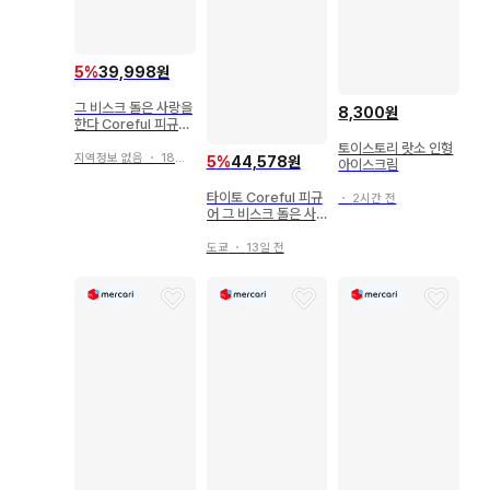
5
%
39,998원
그 비스크 돌은 사랑을
8,300원
한다 Coreful 피규어
키타가와 마린 베로니
토이스토리 랏소 인형
카
지역정보 없음
・
18일 전
5
%
44,578원
아이스크림
타이토 Coreful 피규
・
2시간 전
어 그 비스크 돌은 사
랑을 한다 키타가와 마
린 ~베로니카ver.~
도쿄
・
13일 전