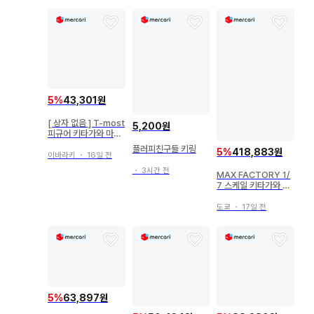
5
%
43,301원
[ 상자 없음 ] T-most
5,200원
피규어 키타가와 마린
~리즈ver.
플러피친구들 키링
5
%
418,883원
이바라키
・
16일 전
・
3시간 전
MAX FACTORY 1/
7 스케일 키타가와 마
린
도쿄
・
17일 전
5
%
63,897원