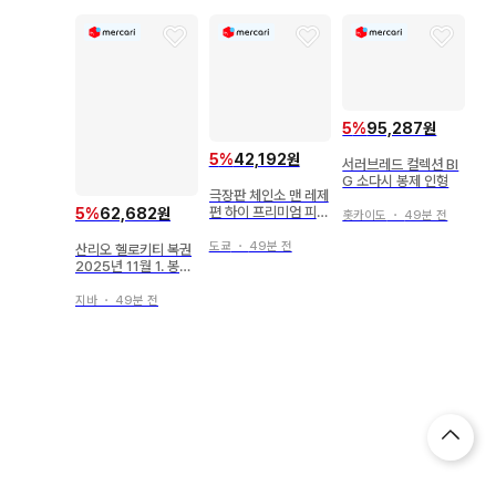
5
%
95,287원
5
%
42,192원
서러브레드 컬렉션 BI
G 소다시 봉제 인형
극장판 체인소 맨 레제
편 하이 프리미엄 피규
5
%
62,682원
홋카이도
・
49분 전
어 레제
도쿄
・
49분 전
산리오 헬로키티 복권
2025년 11월 1. 봉제
인형
지바
・
49분 전