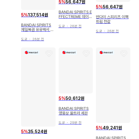
5
%
56,647원
5
%
56,647원
BANDAI SPIRITS E
5
%
137,514원
FFECTREME 데이다
반다이 스피리츠 이펙
라
트림 전갈
BANDAI SPIRITS
도쿄
・
28분 전
제일복권 유유백서 암
도쿄
・
28분 전
흑무술회편 B상 우라
이 유스케 MASTERL
도쿄
・
28분 전
ISE
5
%
50,612원
BANDAI SPIRITS
영웅상 울트라 세븐
도쿄
・
29분 전
5
%
49,241원
5
%
35,524원
BANDAI SPIRITS