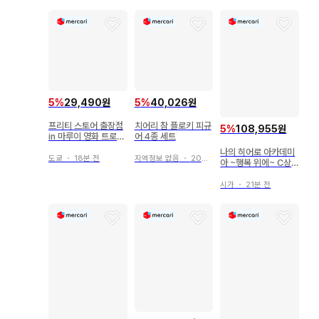
5
%
29,490원
5
%
40,026원
프리티 스토어 출장점
치어리 참 플로키 피규
5
%
108,955원
in 마루이 영화 트로피
어 4종 세트
컬 루즈! 프리큐어 눈
나의 히어로 아카데미
의 프린세스와 기적의
도쿄
・
18분 전
지역정보 없음
・
20분 전
아 ~행복 위에~ C상
반지 캔뱃지 컬렉션 스
토도로키 쇼토 MAST
즈무라 산고
ERLISE
시가
・
21분 전