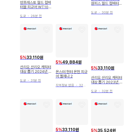
반프레스토 월드 컬렉
원피스 월드 컬렉터블
터블 피규어 WT100
피규어-WT100 기념
기념 오다 에이치로 작
오다 에이치로 작화 대
도쿄
・
30분 전
화 대해적백경 대해적
도쿄
・
28분 전
해적백경 대해적백경5
백경4 우루지
스크래치멘 아푸
5
%
33,110원
5
%
49,884원
산리오 산리오 캐릭터
5
%
33,110원
대상 뽑기 2024년 9
몬스터 헌터 몬헌 피규
월 17. 소품함 케로케
어 멜제나 2
산리오 산리오 캐릭터
로케로피
도쿄
・
31분 전
대상 뽑기 2023년 9
지역정보 없음
・
32분 전
월 5. 보냉백 포차코
도쿄
・
32분 전
5
%
33,110원
5
%
35,524원