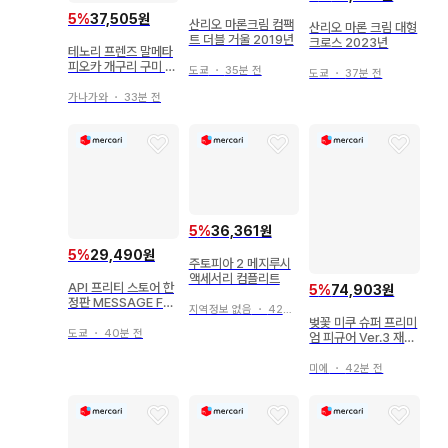
5
%
37,505원
산리오 마론크림 컴팩
산리오 마론 크림 대형
트 더블 거울 2019년
크로스 2023년
테노리 프렌즈 말메타
피오카 개구리 구미 개
도쿄
・
35분 전
도쿄
・
37분 전
구리 개구리 피규어 식
품 완구
가나가와
・
33분 전
5
%
36,361원
5
%
29,490원
주토피아 2 메지루시
액세서리 컴플리트
API 프리티 스토어 한
5
%
74,903원
정판 MESSAGE FO
지역정보 없음
・
42분 전
R YOU 캔뱃지 집합
벚꽃 미쿠 슈퍼 프리미
도쿄
・
40분 전
엄 피규어 Ver.3 재도
색 & UV 컷 가공
미에
・
42분 전