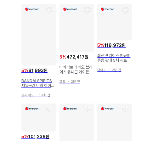
5
%
118,972원
최신 프라이스 피규어
5
%
472,417원
묶음 판매 5체 세트
타카라토미 네오 브라
5
%
81,993원
미야기
・
2분 전
이스 유니콘 메이든
BANDAI SPIRITS
교토
・
2분 전
제일복권 나의 히어로
아카데미아 I'm Read
y B상 바쿠고 카츠키
홋카이도
・
18초 전
MASTERLISE
5
%
101,236원