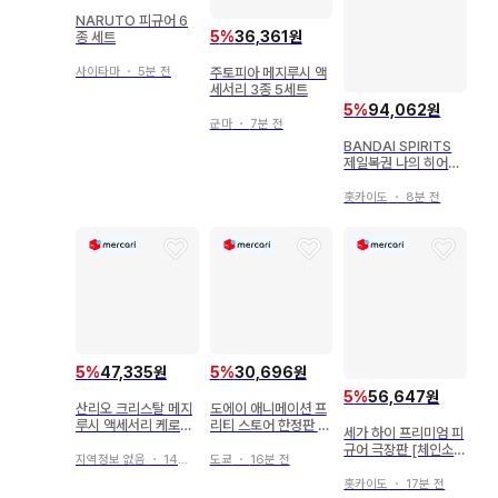
NARUTO 피규어 6
5
%
36,361원
종 세트
사이타마
・
5분 전
주토피아 메지루시 액
세서리 3종 5세트
5
%
94,062원
군마
・
7분 전
BANDAI SPIRITS
제일복권 나의 히어로
아카데미아 I'm Read
y C상 토도로키 쇼토
홋카이도
・
8분 전
MASTERLISE
5
%
47,335원
5
%
30,696원
5
%
56,647원
산리오 크리스탈 메지
도에이 애니메이션 프
루시 액세서리 케로케
리티 스토어 한정판 썸
세가 하이 프리미엄 피
로 파티 헬로키티
머 바케이션 캔뱃지 산
규어 극장판 [체인소
호 (업)
지역정보 없음
・
14분 전
도쿄
・
16분 전
맨 레제 편] 천사의 악
마
홋카이도
・
17분 전