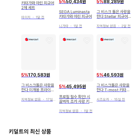
5
%
50,434원
5
%
88,289원
키타가와 마린 피규어
2체 세트
SEGA Luminasta
그 비스크 돌은 사랑을
키타가와 마린 피규어
한다 Stellar 피규어
아이치
・
1달 전
2종 세트
니가타
・
1달 전
지역정보 없음
・
2달 전
5
%
170,583원
5
%
46,593원
그 비스크돌은 사랑을
그 비스크돌은 사랑을
5
%
45,495원
한다 미개봉 프라이즈
한다 T-most 키타가
피규어 8종 세트
와 마린 리즈ver. 피규
프로필 필수 확인! 시
어
지역정보 없음
・
17일 전
시즈오카
・
15일 전
끌벅적 조카 사랑 키타
가와 마린 피규어
지역정보 없음
・
1달 전
키덜트의 최신 상품