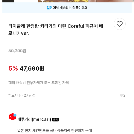
일본
에서 배송되는 상품이에요
타이클레 한정판 키타가와 마린 Coreful 피규어 베
찜하기
로니카ver.
50,200
원
5
%
47,690
원
해외 배송비,관부가세가 모두 포함된 가격
히로시마
・
27일 전
2
메루카리(mercari)
일본 현지 세컨핸드를 국내 상품처럼 간편하게 구매