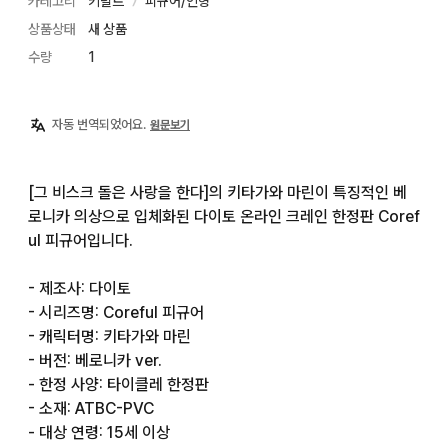
카테고리
키덜트
피규어/인형
〉
상품상태
새 상품
수량
1
자동 번역되었어요.
원문보기
[그 비스크 돌은 사랑을 한다]의 키타가와 마린이 특징적인 베
로니카 의상으로 입체화된 다이토 온라인 크레인 한정판 Coref
ul 피규어입니다.

- 제조사: 다이토

- 시리즈명: Coreful 피규어

- 캐릭터명: 키타가와 마린

- 버전: 베로니카 ver.

- 한정 사양: 타이클레 한정판

- 소재: ATBC-PVC

- 대상 연령: 15세 이상
