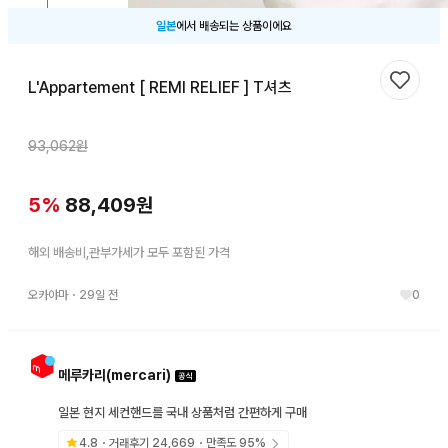
일본
에서 배송되는 상품이에요
L'Appartement [ REMI RELIEF ] T셔츠
찜하기
93,062
원
5
%
88,409
원
해외 배송비,관부가세가 모두 포함된 가격
오카야마
・
29일 전
0
메루카리(mercari)
일본 현지 세컨핸드를 국내 상품처럼 간편하게 구매
4.8
・거래후기
24,669
・만족도
95
%