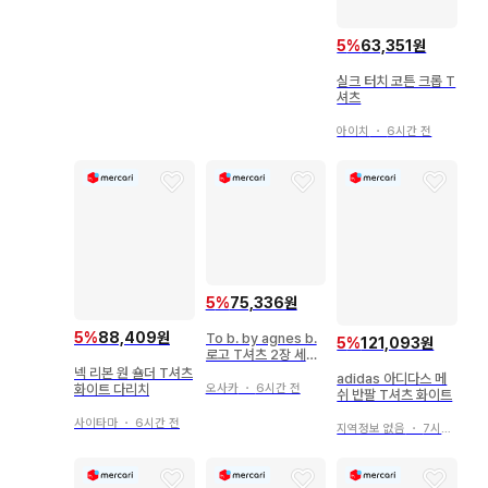
5
%
63,351원
실크 터치 코튼 크롭 T
셔츠
아이치
・
6시간 전
5
%
75,336원
5
%
88,409원
To b. by agnes b.
5
%
121,093원
로고 T셔츠 2장 세트
묶음 판매
넥 리본 원 숄더 T셔츠
adidas 아디다스 메
오사카
・
6시간 전
화이트 다리치
쉬 반팔 T셔츠 화이트
사이타마
・
6시간 전
지역정보 없음
・
7시간 전