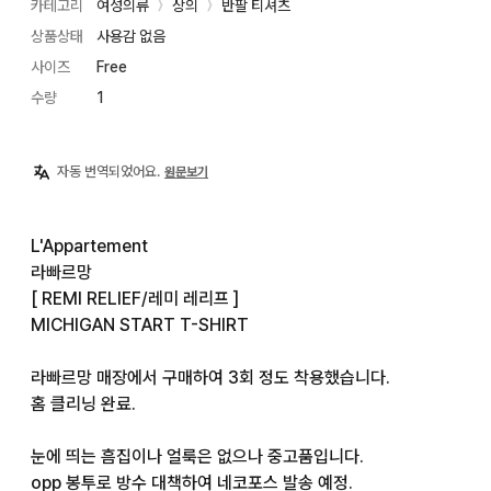
카테고리
여성의류
상의
반팔 티셔츠
〉
〉
상품상태
사용감 없음
사이즈
Free
수량
1
자동 번역되었어요.
원문보기
L'Appartement

라빠르망

[ REMI RELIEF/레미 레리프 ]

MICHIGAN START T-SHIRT

라빠르망 매장에서 구매하여 3회 정도 착용했습니다.

홈 클리닝 완료.

눈에 띄는 흠집이나 얼룩은 없으나 중고품입니다.

opp 봉투로 방수 대책하여 네코포스 발송 예정.
