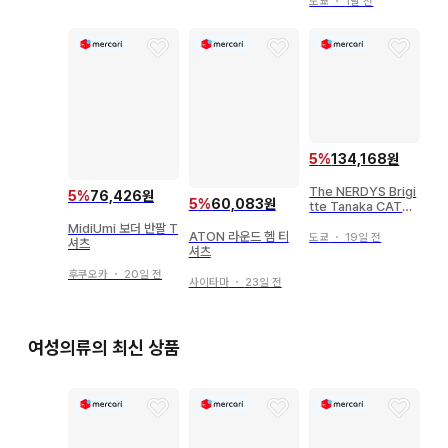
도쿄
・
1달 전
5
%
134,168원
The NERDYS Brigi
5
%
76,426원
5
%
60,083원
tte Tanaka CATS
티셔츠
MidiUmi 보더 반팔 T
ATON 라운드 헴 티
도쿄
・
19일 전
셔츠
셔츠
후쿠오카
・
20일 전
사이타마
・
23일 전
여성의류의 최신 상품