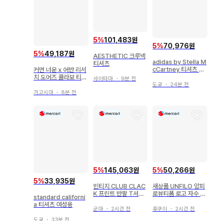
5
%
101,483원
5
%
70,976원
5
%
49,187원
AESTHETIC 크루넥
adidas by Stella M
티셔츠
cCartney 티셔츠 여
커먼 너운 x 어반 리서
성용
치 도어즈 콜라보 티셔
사이타마
・
9분 전
츠
도쿄
・
24분 전
가고시마
・
8분 전
5
%
145,063원
5
%
50,266원
5
%
33,935원
빈티지 CLUB CLAC
새상품 UNFILO 앙피
K 프린트 반팔 T셔츠
로뷰티폼 로고 자수 반
standard californi
핑크
팔 티셔츠
a 티셔츠 여성용
군마
・
2시간 전
후쿠이
・
2시간 전
도쿄
・
33분 전