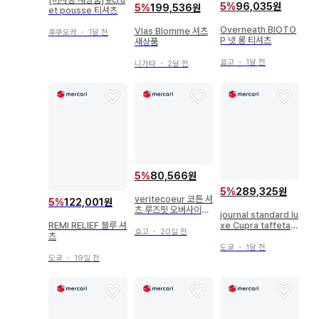
5
%
96,035원
5
%
199,536원
et pousse 티셔츠
Overneath BIOTO
Vlas Blomme 셔츠
후쿠오카
・
1달 전
P 넷 롱 티셔츠
새상품
효고
・
1달 전
니가타
・
2달 전
5
%
80,566원
5
%
289,325원
veritecoeur 코튼 셔
5
%
122,001원
츠 루즈핏 오버사이즈
journal standard lu
네이비
xe Cupra taffeta
REMI RELIEF 블루 셔
효고
・
20일 전
TOP
츠
도쿄
・
1달 전
도쿄
・
19일 전