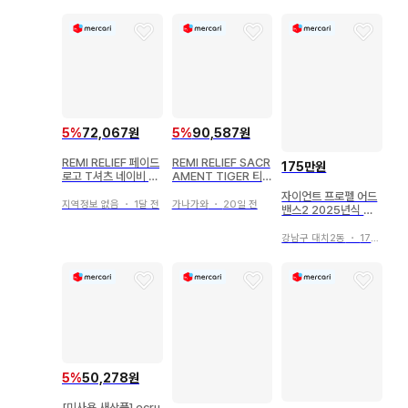
5
%
72,067원
5
%
90,587원
REMI RELIEF 페이드
REMI RELIEF SACR
175만원
로고 T셔츠 네이비 L
AMENT TIGER 티셔
DEUXIEME
츠
자이언트 프로펠 어드
지역정보 없음
・
1달 전
가나가와
・
20일 전
밴스2 2025년식 개
급처 오늘 거래 잡으면
175
강남구 대치2동
・
17시간 전
5
%
50,278원
[미사용 새상품] ecru