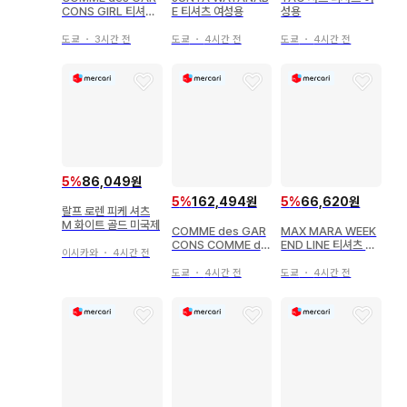
CONS GIRL 티셔츠
E 티셔츠 여성용
성용
컷앤소 여성용
도쿄
・
3시간 전
도쿄
・
4시간 전
도쿄
・
4시간 전
5
%
86,049원
5
%
162,494원
5
%
66,620원
랄프 로렌 피케 셔츠
M 화이트 골드 미국제
COMME des GAR
MAX MARA WEEK
CONS COMME de
END LINE 티셔츠 여
이시카와
・
4시간 전
s GARCONS 티셔츠
성용
티셔츠 여성용
도쿄
・
4시간 전
도쿄
・
4시간 전