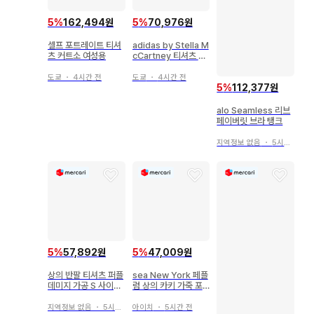
5
%
162,494원
5
%
70,976원
셀프 포트레이트 티셔
adidas by Stella M
츠 커트소 여성용
cCartney 티셔츠 여
성용
도쿄
・
4시간 전
도쿄
・
4시간 전
5
%
112,377원
alo Seamless 리브
페이버릿 브라 탱크
지역정보 없음
・
5시간 전
5
%
57,892원
5
%
47,009원
상의 반팔 티셔츠 퍼플
sea New York 페플
데미지 가공 S 사이즈
럼 상의 카키 가죽 포
상당의 멋스러운 갸루
켓
지역정보 없음
・
5시간 전
아이치
・
5시간 전