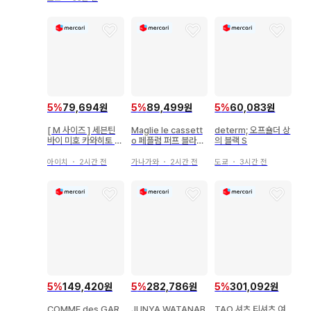
5
%
79,694원
5
%
89,499원
5
%
60,083원
[ M 사이즈 ] 세븐틴
Maglie le cassett
determ; 오프숄더 상
바이 미호 카와히토 말
o 페플럼 퍼프 블라우
의 블랙 S
T셔츠
스 요시다 리사 7호
아이치
・
2시간 전
가나가와
・
2시간 전
도쿄
・
3시간 전
5
%
149,420원
5
%
282,786원
5
%
301,092원
COMME des GAR
JUNYA WATANAB
TAO 셔츠 티셔츠 여