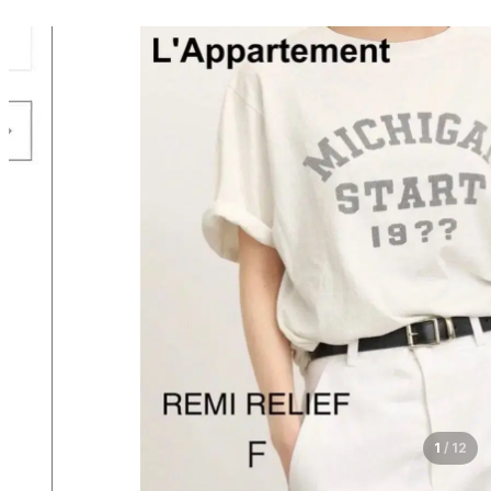
1
/
12