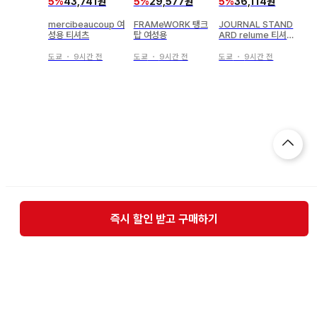
5
%
43,741원
5
%
29,577원
5
%
36,114원
mercibeaucoup 여
FRAMeWORK 탱크
JOURNAL STAND
성용 티셔츠
탑 여성용
ARD relume 티셔츠
여성용
도쿄
・
9시간 전
도쿄
・
9시간 전
도쿄
・
9시간 전
즉시 할인 받고 구매하기