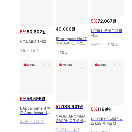
5
%
72,067원
49,000원
HERILL 론 헤르만 티
5
%
80,602원
셔츠
[Boothpass No.17
CYILABO T셔츠
4] 48사이즈, 투브릿
후쿠오카
・
17일 전
지 스퀘어 건메탈 실버
교토
・
2달 전
・
1일 전
5
%
56,595원
5
%
188,641원
L'Appartement 별
5
%
118만원
주 Americana 서멀
GADID ANONIEM
티셔츠 로고 자수
NICENESS 나이스니
GRAPHIC T-SHIRT
오사카
・
27일 전
스 LEE 사이즈 M
[ GIULIA ]
가나가와
・
1달 전