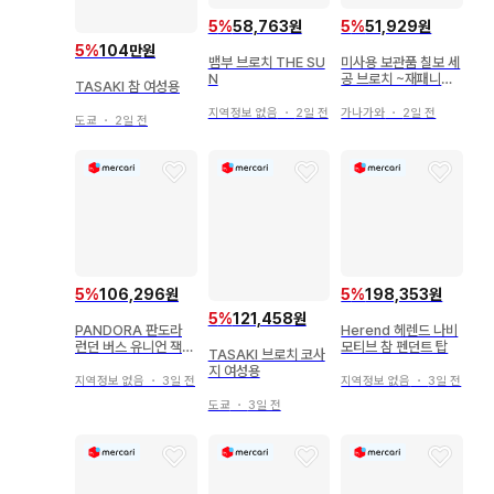
5
%
58,763원
5
%
51,929원
5
%
104만원
뱀부 브로치 THE SU
미사용 보관품 칠보 세
N
공 브로치 ~재패니즈
TASAKI 참 여성용
모던이 돋보이는 아름
다운 일품~
지역정보 없음
・
2일 전
가나가와
・
2일 전
도쿄
・
2일 전
5
%
106,296원
5
%
198,353원
5
%
121,458원
PANDORA 판도라
Herend 헤렌드 나비
런던 버스 유니언 잭
모티브 참 펜던트 탑
TASAKI 브로치 코사
참
지 여성용
지역정보 없음
・
3일 전
지역정보 없음
・
3일 전
도쿄
・
3일 전