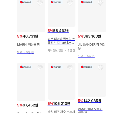
5
%
58,462원
5
%
46,731원
5
%
383,163원
러브 티아라 플로럴 트
렐리스 지르코니아 티
MARNI 여성용 참
JIL SANDER 참 여성
아라
용
지역정보 없음
・
5일 전
도쿄
・
5일 전
도쿄
・
5일 전
5
%
142,035원
5
%
105,213원
5
%
97,452원
PANDORA 오르카
까치 비즈 자수 브로치
댕글 참