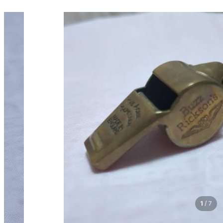
1
/
7