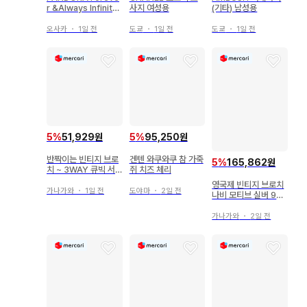
r &Always Infinity
사지 여성용
(기타) 남성용
s925ALE
오사카
・
1일 전
도쿄
・
1일 전
도쿄
・
1일 전
5
%
51,929원
5
%
95,250원
반짝이는 빈티지 브로
겐텐 와쿠와쿠 참 가죽
5
%
165,862원
치 ~ 3WAY 큐빅 서
쥐 치즈 체리
클 디자인
영국제 빈티지 브로치
가나가와
・
1일 전
도야마
・
2일 전
나비 모티브 실버 925
에나멜 채색
가나가와
・
2일 전