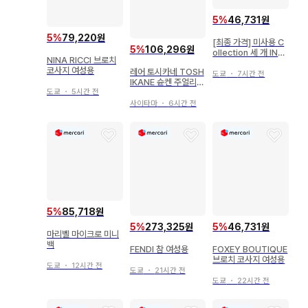
5
%
46,731원
5
%
79,220원
[최종 가격] 미사용 C
5
%
106,296원
ollection 세 개 INU
NINA RICCI 브로치
KSHUK 주석 브로치
코사지 여성용
레어 토시카네 TOSH
박스 포함
도쿄
・
7시간 전
IKANE 슌켄 주얼리
장미 브로치 아리타야
도쿄
・
5시간 전
키
사이타마
・
6시간 전
5
%
85,718원
5
%
273,325원
5
%
46,731원
마리벨 마이크로 미니
백
FENDI 참 여성용
FOXEY BOUTIQUE
브로치 코사지 여성용
도쿄
・
12시간 전
도쿄
・
21시간 전
도쿄
・
22시간 전