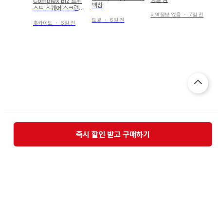
Complex Biz 트위
백참
스트 스퀘어 스크런치
지역정보 없음
・
7일 전
블랙 와이어
도쿄
・
6일 전
홋카이도
・
6일 전
즉시 할인 받고 구매하기