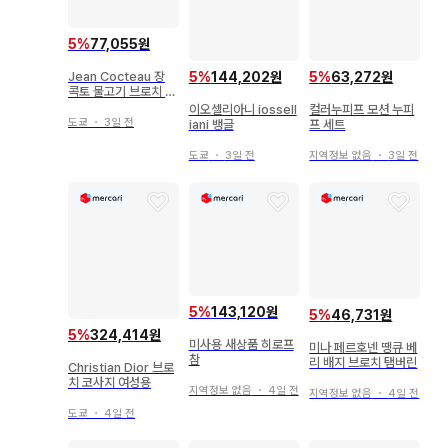
5
%
77,055원
5
%
144,202원
5
%
63,272원
Jean Cocteau 장
콕토 물고기 브로치 박
스 포함
이오셀리아니 iossell
컬러누피프 모션 누피
도쿄
・
3일 전
iani 뱅글
프 세트
도쿄
・
3일 전
지역정보 없음
・
3일 전
5
%
143,120원
5
%
46,731원
5
%
324,414원
미사용 새상품 히로프
미나 페르호넨 땡큐 베
참
리 배지 브로치 탬버린
Christian Dior 브로
치 코사지 여성용
지역정보 없음
・
4일 전
지역정보 없음
・
4일 전
도쿄
・
4일 전