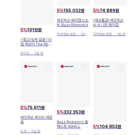
5
%
155,032원
5
%
74,889원
버즈릭슨 와치캡 U.S.
[새상품급] 버즈릭슨
N. Buzz Rickson's
A-4 니트 와치캡
5
%
101만원
지역정보 없음
・
29일 전
지역정보 없음
・
1달 전
[ 중고/상자 없음 ] 리
얼 맥코이 The REAL
McCOY'S
아이치
・
2달 전
5
%
75,611원
5
%
332,353원
버즈릭슨 후드티 여성
Buzz Rickson's 울
용
베스트 SMALL
5
%
104,853원
도쿄
・
5일 전