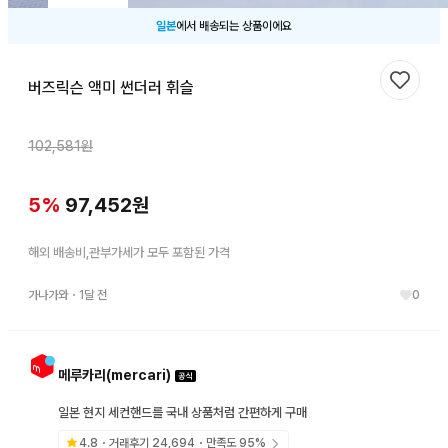
일본
에서 배송되는 상품이에요
버즈릭슨 액미 썬더러 휘슬
찜하기
102,581
원
5
%
97,452
원
해외 배송비,관부가세가 모두 포함된 가격
가나가와
・
1달 전
0
메루카리(mercari)
일본 현지 세컨핸드를 국내 상품처럼 간편하게 구매
4.8
・거래후기
24,694
・만족도
95
%