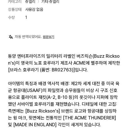
카테고리
쥬얼리
기타 쥬얼리
〉
상품상태
사용감 없음
수량
1
자동 번역되었어요.
원문보기
동양 엔터프라이즈의 밀리터리 라벨인 버즈릭슨(Buzz Rickso
n's)이 영국의 노포 호루라기 제조사 ACME에 별주하여 제작한 
[브라스 호루라기 (품번: BR02763)]입니다.

아이템의 특징과 배경 역사적 배경: 제2차 세계 대전 중 미국 육
군 항공대(USAAF)의 파일럿과 승무원들이 비상 시 구조 신호
용으로 플라이트 재킷(A-2, B-10 등)의 옷깃이나 지퍼에 장착
했던 서바이벌 호루라기를 재현했습니다. 디테일에 대한 고집: 
측면에는 [Buzz Rickson's] 브랜드 로고와 항공대를 상징하
는 윙 마크, 윗면에는 전통적인 [THE ACME THUNDERER] 
및 [MADE IN ENGLAND] 각인이 새겨져 있습니다.
