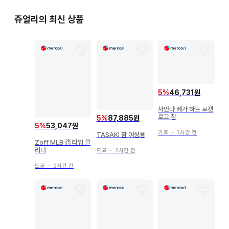
쥬얼리의 최신 상품
5
%
46,731원
사만다 베가 하트 로켓
로고 참
5
%
87,885원
5
%
53,047원
기후
・
3시간 전
TASAKI 참 여성용
Zoff MLB 캡 타입 클
리너
도쿄
・
2시간 전
도쿄
・
2시간 전