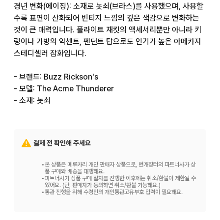
경년 변화(에이징): 소재로 놋쇠(브라스)를 사용했으며, 사용할
수록 표면이 산화되어 빈티지 느낌의 깊은 색감으로 변화하는 
것이 큰 매력입니다. 플라이트 재킷의 액세서리뿐만 아니라 키
링이나 가방의 악센트, 펜던트 탑으로도 인기가 높은 아메카지 
스테디셀러 잡화입니다.

- 브랜드: Buzz Rickson's

- 모델: The Acme Thunderer

- 소재: 놋쇠

- 원산국: 영국

한 번이라도 사람의 손을 거친 제품이므로, 예민하신 분의 구매
결제 전 확인해 주세요
는 삼가해 주시기 바랍니다. 구제 의류에 익숙하신 분의 구매를 
권장합니다. 판매를 위해 상품 확인은 하였으나, 놓친 부분이 있
•
본 상품은 메루카리 개인 판매자 상품으로, 번개장터의 파트너사가 상
을 수 있습니다. 그럴 경우 양해 부탁드립니다.
품 구매와 배송을 대행해요.
•
파트너사가 상품 구매 절차를 진행한 이후에는 취소/환불이 제한될 수
있어요. (단, 판매자가 동의하면 취소/환불 가능해요.)
•
통관 진행을 위해 수령인의 개인통관고유부호 입력이 필요해요.