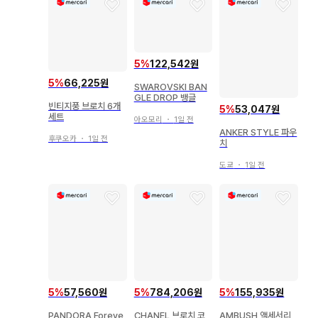
5
%
122,542원
5
%
66,225원
SWAROVSKI BAN
GLE DROP 뱅글
빈티지풍 브로치 6개
5
%
53,047원
세트
아오모리
・
1일 전
ANKER STYLE 파우
후쿠오카
・
1일 전
치
도쿄
・
1일 전
5
%
57,560원
5
%
784,206원
5
%
155,935원
PANDORA Foreve
CHANEL 브로치 코
AMBUSH 액세서리