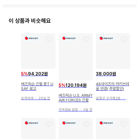
이 상품과 비슷해요
5
%
94,202원
38,000원
버즈릭슨 긴팔 론T U
46사이즈의 카키브라
5
%
120,194원
SAF 로고
운 안경( 주말할인)
버즈릭슨 U.S. ARMY
오카야마
・
29일 전
금정구 구서제2동
・
3일 전
AIR FORCES 긴팔
지역정보 없음
・
2달 전