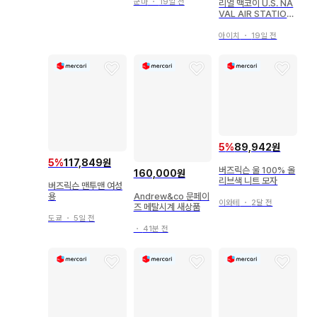
군마
・
19일 전
리얼 맥코이 U.S. NA
VAL AIR STATION
맨투맨
아이치
・
19일 전
5
%
89,942원
5
%
117,849원
버즈릭슨 울 100% 올
160,000원
리브색 니트 모자
버즈릭슨 맨투맨 여성
Andrew&co 문페이
용
이와테
・
2달 전
즈 메탈시계 새상품
도쿄
・
5일 전
・
41분 전