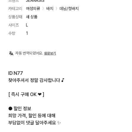
브랜드
JEANASIS
카테고리
여성의류
바지
데님/청바지
〉
〉
상품상태
새 상품
사이즈
L
수량
1
자동 번역되었어요.
원문보기
ID:N77

찾아주셔서 정말 감사합니다 ♪

[ 즉시 구매 OK ❤︎ ]

● 할인 정보

희망 가격, 할인 등에 대해

부담없이 댓글 달아주세요 ✨
