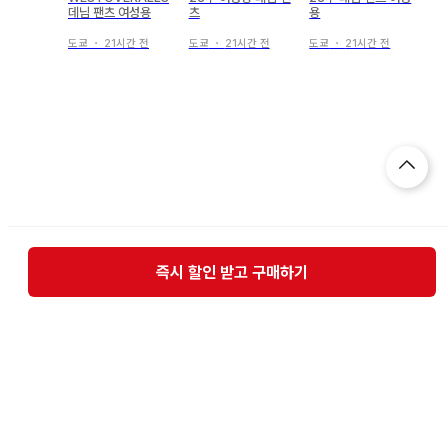
데님 팬츠 여성용
츠
용
도쿄
・
21시간 전
도쿄
・
21시간 전
도쿄
・
21시간 전
즉시 할인 받고 구매하기