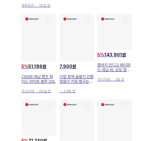
❤︎ 구제 의류이므로 냄새가 날 수 있습니다. 양해 부탁드립니다.
후쿠오카
・
18일 전
5
%
143,901원
청바지 인디고 테이퍼
5
%
51,186원
7,900원
드 데님 XL 상당 청바
지 해외 브랜드 구제
CIDER 데님 팬츠 와
키링 흰색 솜뭉치 인형
의류
가나가와
・
2달 전
이드 라이트 블루 2XL
흰둥이 키링 짱구는못
말려
가고시마
・
28일 전
・
54분 전
5
%
71,740원