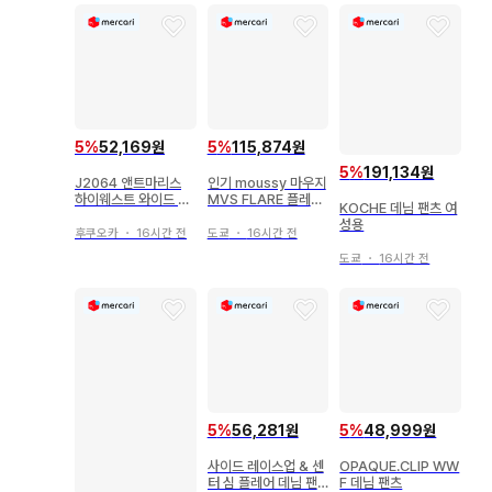
5
%
52,169원
5
%
115,874원
5
%
191,134원
J2064 앤트마리스
인기 moussy 마우지
하이웨스트 와이드 데
MVS FLARE 플레어
KOCHE 데님 팬츠 여
님 팬츠 라이트 블루 S
데님 24인치
성용
후쿠오카
・
16시간 전
도쿄
・
16시간 전
도쿄
・
16시간 전
5
%
56,281원
5
%
48,999원
사이드 레이스업 & 센
OPAQUE.CLIP WW
터 심 플레어 데님 팬
F 데님 팬츠