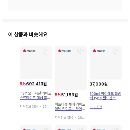
인심 73cm

허벅지 22.6cm

밑단 폭 18.5cm

힙 87cm

이 상품과 비슷해요
※ 개인 측정으로 약간의 오차가 있을 수 있습니다. 양해 부탁드
립니다.

● 상태

새상품

중고품이므로 이해해 주시면 감사하겠습니다.

● 또한 구제 의류, 작은 사이즈부터 큰 사이즈, 남성용, 여성용, 
5
%
692,413원
37,000원
미세스, 키즈, 후드티, 원피스, T셔츠, 니트, 스웨터, 맨투맨, 트
TSY 오리지널 와이드
100ml 바이레도 블랑
5
%
51,186원
레이닝복, 셋업, 스커트, 팬츠, 수트, 봄/여름/가을/겨울 등 다양
스트레이트 데님 블랙
쉬 type 필드센트 재
데님
현향스프레이
하게 취급하고 있습니다.

하트마켓 세미 와이드
지역정보 없음
・
27일 전
・
2년 전
데님 인디고 L 사이즈
택 포함 미사용
지역정보 없음
・
26일 전
❤︎ 놓쳐서 눈에 띄지 않는 구멍, 올풀림, 찢김, 얼룩 등의 데미지 
상품이 혼입될 수 있음을 이해해 주시기 바랍니다.
