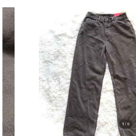
1
/
9