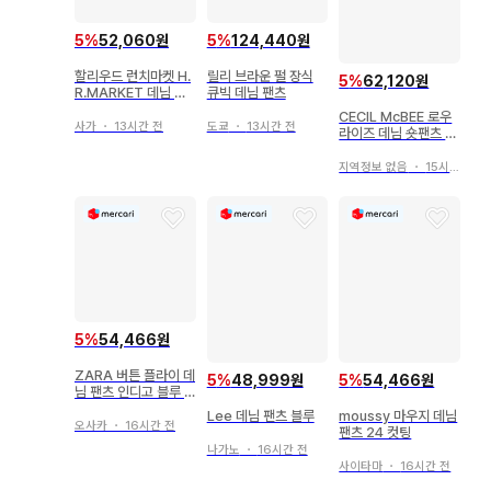
5
%
52,060원
5
%
124,440원
할리우드 런치마켓 H.
릴리 브라운 펄 장식
5
%
62,120원
R.MARKET 데님 팬
큐빅 데님 팬츠
츠 인디고
CECIL McBEE 로우
사가
・
13시간 전
도쿄
・
13시간 전
라이즈 데님 숏팬츠 데
미지 가공
지역정보 없음
・
15시간 전
5
%
54,466원
ZARA 버튼 플라이 데
5
%
48,999원
5
%
54,466원
님 팬츠 인디고 블루 E
UR32
Lee 데님 팬츠 블루
moussy 마우지 데님
오사카
・
16시간 전
팬츠 24 컷팅
나가노
・
16시간 전
사이타마
・
16시간 전