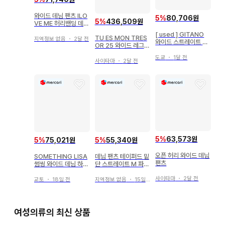
와이드 데님 팬츠 ILO
5
%
80,706원
5
%
436,509원
VE ME 허리밴딩 데님
청바지
[ used ] GITANO
TU ES MON TRES
지역정보 없음
・
2달 전
와이드 스트레이트 데
OR 25 와이드 레그
님 팬츠
데님
도쿄
・
1달 전
사이타마
・
2달 전
5
%
63,573원
5
%
75,021원
5
%
55,340원
오픈 허리 와이드 데님
SOMETHING LISA
데님 팬츠 테이퍼드 밑
팬츠
썸씽 와이드 데님 하이
단 스트레이트 M 파랑
웨스트 일본제 L
면 휴일
사이타마
・
2달 전
교토
・
18일 전
지역정보 없음
・
15일 전
여성의류의 최신 상품