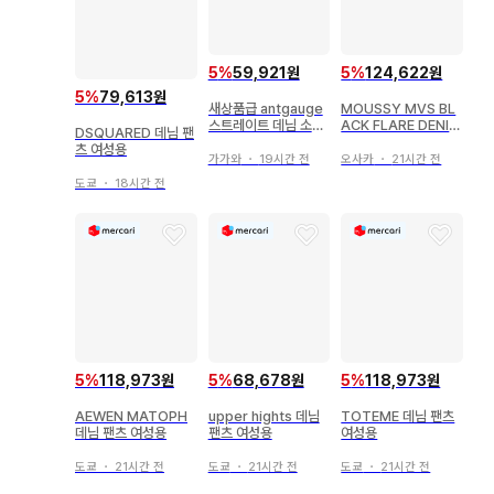
5
%
59,921원
5
%
124,622원
5
%
79,613원
새상품급 antgauge
MOUSSY MVS BL
스트레이트 데님 소가
ACK FLARE DENIM
DSQUARED 데님 팬
죽 기간 한정 가격
플레어 데님 팬츠
츠 여성용
가가와
・
19시간 전
오사카
・
21시간 전
도쿄
・
18시간 전
5
%
118,973원
5
%
68,678원
5
%
118,973원
AEWEN MATOPH
upper hights 데님
TOTEME 데님 팬츠
데님 팬츠 여성용
팬츠 여성용
여성용
도쿄
・
21시간 전
도쿄
・
21시간 전
도쿄
・
21시간 전