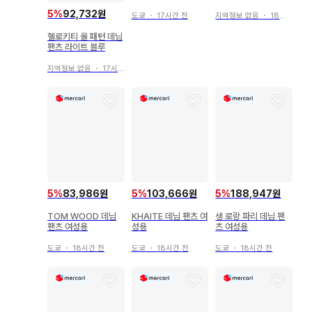
츠 S INGNI
5
%
92,732원
도쿄
・
17시간 전
지역정보 없음
・
18시간 전
헬로키티 올 패턴 데님
팬츠 라이트 블루
지역정보 없음
・
17시간 전
5
%
83,986원
5
%
103,666원
5
%
188,947원
TOM WOOD 데님
KHAITE 데님 팬츠 여
생 로랑 파리 데님 팬
팬츠 여성용
성용
츠 여성용
도쿄
・
18시간 전
도쿄
・
18시간 전
도쿄
・
18시간 전