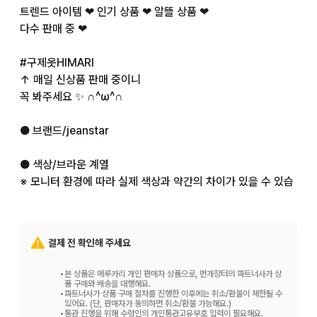
트렌드 아이템 ❤︎ 인기 상품 ❤︎ 알뜰 상품 ❤︎

다수 판매 중 ❤︎

#구제옷HIMARI

↑ 매일 신상품 판매 중이니

꼭 봐주세요 ✨ ∩^ω^∩

● 브랜드/jeanstar

● 색상/브라운 계열

※ 모니터 환경에 따라 실제 색상과 약간의 차이가 있을 수 있습
니다. 양해 부탁드립니다.

⚫︎ 사이즈

결제 전 확인해 주세요
L

허리 75cm

•
본 상품은 메루카리 개인 판매자 상품으로, 번개장터의 파트너사가 상
총길이 91.7cm

품 구매와 배송을 대행해요.
•
파트너사가 상품 구매 절차를 진행한 이후에는 취소/환불이 제한될 수
밑위 29.1cm

있어요. (단, 판매자가 동의하면 취소/환불 가능해요.)
•
통관 진행을 위해 수령인의 개인통관고유부호 입력이 필요해요.