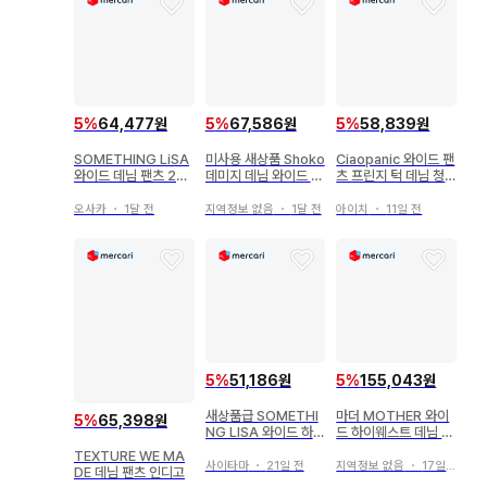
❤︎ 촬영 환경이나 사용하는 모니터, 잘 반영되지 않는 색감 등으
로 인해 상품과 이미지에 약간의 차이가 발생할 수 있음을 양해
해 주시기 바랍니다.

5
%
64,477원
5
%
67,586원
5
%
58,839원
❤︎ 이미지와 다르다는 이유로 반품은 받지 않으니 양해 부탁드
SOMETHING LiSA
미사용 새상품 Shoko
Ciaopanic 와이드 팬
립니다.

와이드 데님 팬츠 28
데미지 데님 와이드 팬
츠 프린지 턱 데님 청
인디고 여성용
츠 55 사이즈
바지 네이비 F
오사카
・
1달 전
지역정보 없음
・
1달 전
아이치
・
11일 전
❤︎ 발송 시에는 작게 접어서 발송됩니다.

❤︎ 중고품에 대한 이해가 없으신 분, 예민하신 분, 완벽한 상품
을 원하시는 분은 구매를 삼가해 주시기 바랍니다.

❤︎ 사양에 영향을 미치지 않는 범위 내에서의 놓침이나 일반적
인 중고품의 데미지는 양해 부탁드립니다.

5
%
51,186원
5
%
155,043원
새상품급 SOMETHI
마더 MOTHER 와이
5
%
65,398원
❤︎ 사용감은 사람마다 느끼는 정도가 다르므로, 신경 쓰이는 부
NG LISA 와이드 하이
드 하이웨스트 데님 스
웨스트 스트레치 데님
트레이트
분은 구매 전에 질문해 주세요.

TEXTURE WE MA
그린
사이타마
・
21일 전
지역정보 없음
・
17일 전
DE 데님 팬츠 인디고