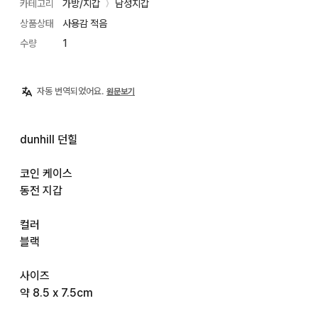
카테고리
가방/지갑
남성지갑
〉
상품상태
사용감 적음
수량
1
자동 번역되었어요.
원문보기
dunhill 던힐

코인 케이스

동전 지갑

컬러

블랙

사이즈

약 8.5 x 7.5cm
