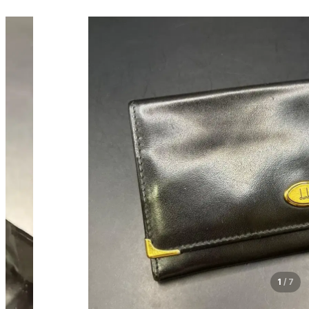
1
/
7