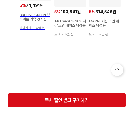
5
%
74,491원
5
%
193,841원
5
%
614,546원
BRITISH GREEN 브
라이들 가죽 장지갑 라
ARTS&SCIENCE 지
MARNI 지갑 코인 케
운드 지퍼 블랙
갑 코인 케이스 남성용
이스 남성용
가나가와
・
4일 전
도쿄
・
5일 전
도쿄
・
5일 전
즉시 할인 받고 구매하기