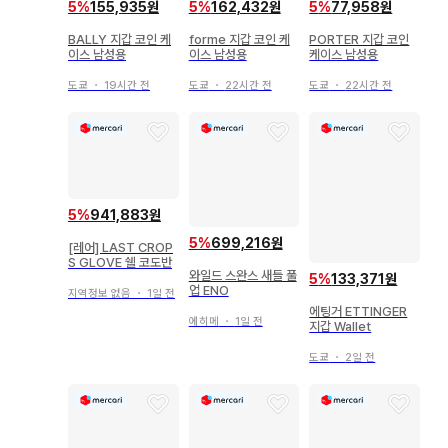
5
%
155,935원
5
%
162,432원
5
%
77,958원
BALLY 지갑 코인 케
forme 지갑 코인 케
PORTER 지갑 코인
이스 남성용
이스 남성용
케이스 남성용
도쿄
・
19시간 전
도쿄
・
22시간 전
도쿄
・
22시간 전
5
%
941,883원
5
%
699,216원
[레어] LAST CROP
S GLOVE 쉘 코도반
와일드 스완스 새들 풀
5
%
133,371원
업 ENO
지역정보 없음
・
1일 전
에팅거 ETTINGER
에히메
・
1일 전
지갑 Wallet
도쿄
・
2일 전