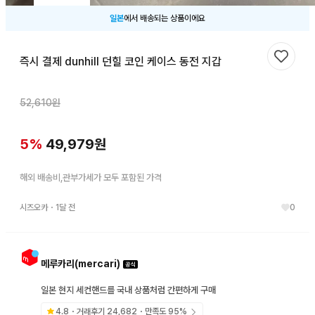
일본
에서 배송되는 상품이에요
즉시 결제 dunhill 던힐 코인 케이스 동전 지갑
찜하기
52,610
원
5
%
49,979
원
해외 배송비,관부가세가 모두 포함된 가격
시즈오카
・
1달 전
0
메루카리(mercari)
일본 현지 세컨핸드를 국내 상품처럼 간편하게 구매
4.8
・거래후기
24,682
・만족도
95
%