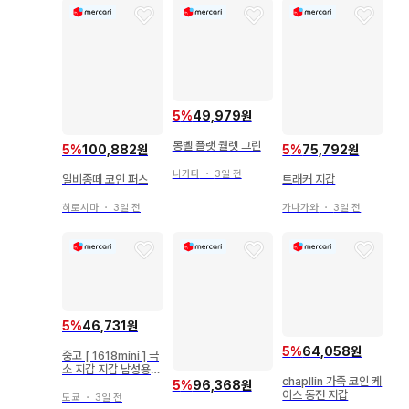
5
%
49,979원
몽벨 플랫 월렛 그린
5
%
100,882원
5
%
75,792원
니가타
・
3일 전
일비종떼 코인 퍼스
트래커 지갑
히로시마
・
3일 전
가나가와
・
3일 전
5
%
46,731원
5
%
64,058원
중고 [ 1618mini ] 극
소 지갑 지갑 남성용
chapllin 가죽 코인 케
컴팩트 이탈리아 천연
5
%
96,368원
이스 동전 지갑
가죽
도쿄
・
3일 전