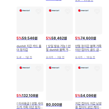
도쿄
・
20일 전
5
%
59,546원
5
%
58,462원
5
%
74,600원
dunhill 지갑 카드 홀
[ 당일 발송 가능 ] 던
던힐 장지갑 블랙 가죽
더 장지갑
힐 dunhill 블랙 가죽
이단 접이식 골드 금장
장지갑 박스 포함
장식 지갑 비즈니스
도쿄
・
1달 전
오사카
・
3달 전
오사카
・
18일 전
5
%
132,108원
5
%
54,096원
[ 미사용급 ] 던힐 사이
지갑 접이식 지갑 남성
80,000원
드카 가죽 이단 장지갑
용 접이식 코인 케이스