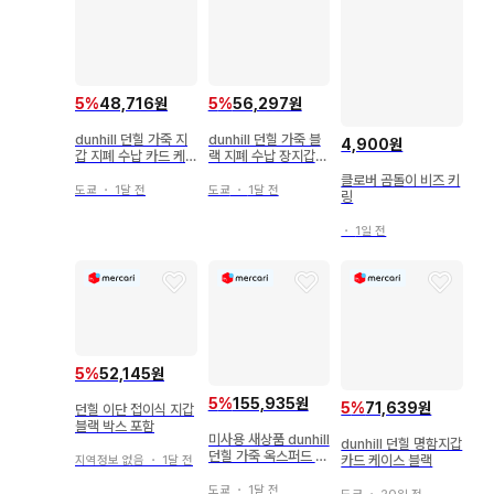
5
%
48,716원
5
%
56,297원
dunhill 던힐 가죽 지
dunhill 던힐 가죽 블
4,900원
갑 지폐 수납 카드 케
랙 지폐 수납 장지갑
이스
카드 케이스
클로버 곰돌이 비즈 키
도쿄
・
1달 전
도쿄
・
1달 전
링
・
1일 전
5
%
52,145원
5
%
155,935원
5
%
71,639원
던힐 이단 접이식 지갑
블랙 박스 포함
미사용 새상품 dunhill
dunhill 던힐 명함지갑
던힐 가죽 옥스퍼드 비
카드 케이스 블랙
지역정보 없음
・
1달 전
즈니스 지갑
도쿄
・
1달 전