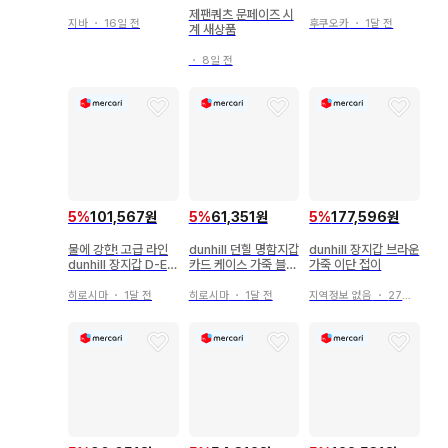
블랙
동전 지갑 천연 가죽
제팬쿼츠 문페이즈 시
멋진
지바
・
16일 전
후쿠오카
・
1달 전
계 새상품
・
8일 전
5
%
101,567원
5
%
61,351원
5
%
177,596원
물에 강한! 고급 라인
dunhill 던힐 명함지갑
dunhill 장지갑 브라운
dunhill 장지갑 D-EI
카드 케이스 가죽 블랙
가죽 이단 접이
GHT 디-에이트
남성용
히로시마
・
1달 전
히로시마
・
1달 전
지역정보 없음
・
27일 전