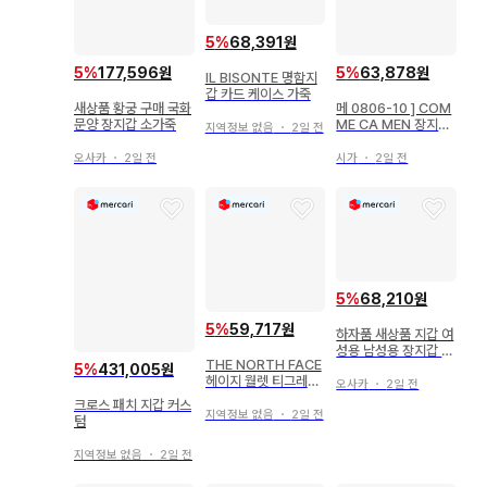
5
%
68,391원
5
%
177,596원
5
%
63,878원
IL BISONTE 명함지
갑 카드 케이스 가죽
새상품 황궁 구매 국화
메 0806-10 ] COM
문양 장지갑 소가죽
ME CA MEN 장지갑
지역정보 없음
・
2일 전
천연 가죽 메추라기 패
턴 레트로
오사카
・
2일 전
시가
・
2일 전
5
%
68,210원
5
%
59,717원
하자품 새상품 지갑 여
성용 남성용 장지갑 L
THE NORTH FACE
자 라운드 천연 가죽
5
%
431,005원
헤이지 월렛 티그레이
뜨개질 일본제
오사카
・
2일 전
미사용 새상품
크로스 패치 지갑 커스
지역정보 없음
・
2일 전
텀
지역정보 없음
・
2일 전