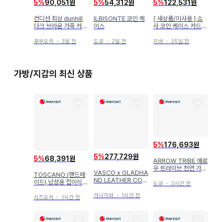
5
%
90,051원
5
%
54,312원
5
%
122,531원
컨디션 최상 dunhill
ILBISONTE 코인 케
[ 새상품/미사용 ] 쇼
다크 브라운 가죽 카드
이스
사 코인 케이스 카드
케이스 명함지갑 신사
케이스 블랙 소가죽
후쿠오카
・
3달 전
도쿄
・
2달 전
지바
・
25일 전
가방/지갑의 최신 상품
5
%
176,693원
5
%
277,729원
5
%
68,391원
ARROW TRIBE 애로
우 트라이브 천연 가죽
VASCO x GLADHA
TOSCANO (핸드메
카드 케이스 지갑
ND LEATHER COIN
이드) 남성용 접이식
도쿄
・
2시간 전
CASE
지갑 블랙 브라운
가나가와
・
1시간 전
시즈오카
・
1시간 전