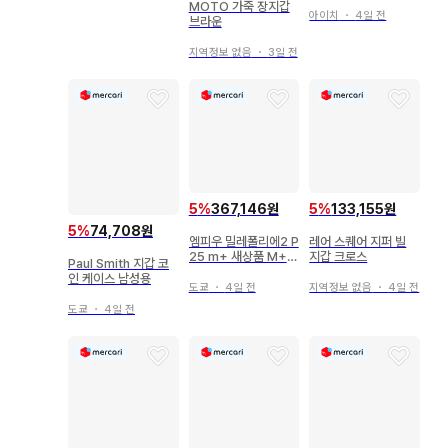
MOTO 가죽 장지갑
아이치
・
4일 전
브라운
지역정보 없음
・
3일 전
5
%
133,155원
5
%
367,146원
5
%
74,708원
레어 스퀘어 지퍼 빌
엠피우 밀레폴리에2 P
지갑 크로스
25 m+ 새상품 M+2
Paul Smith 지갑 코
5 코냑
인 케이스 남성용
지역정보 없음
・
4일 전
도쿄
・
4일 전
도쿄
・
4일 전