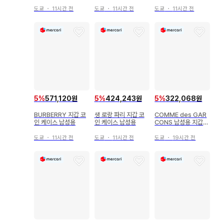
스
도쿄
・
11시간 전
도쿄
・
11시간 전
도쿄
・
11시간 전
5
%
571,120원
5
%
424,243원
5
%
322,068원
BURBERRY 지갑 코
생 로랑 파리 지갑 코
COMME des GAR
인 케이스 남성용
인 케이스 남성용
CONS 남성용 지갑
코인 케이스
도쿄
・
11시간 전
도쿄
・
11시간 전
도쿄
・
19시간 전