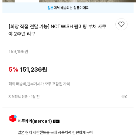
일본
에서 배송되는 상품이에요
[회장 직접 전달 가능] NCTWISH 팬미팅 부채 사쿠
찜하기
야 2주년 리쿠
159,196
원
5
%
151,236
원
해외 배송비,관부가세가 모두 포함된 가격
지역정보 없음
・
1달 전
0
메루카리(mercari)
일본 현지 세컨핸드를 국내 상품처럼 간편하게 구매