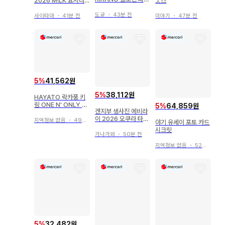
2026 M!LK 요시다
굿즈
타월 투어 굿즈
진토
도쿄
・
43분 전
사이타마
・
41분 전
미야기
・
47분 전
5
%
41,562원
5
%
38,112원
HAYATO 락카풍 키
링 ONE N' ONLY EB
5
%
64,859원
겐지부 생사진 에비라
iDAN
이 2026 오쿠라 타카
지역정보 없음
・
49분 전
야기 유세이 포토 카드
토 세미컴프
시크릿
가나가와
・
50분 전
지역정보 없음
・
52분 전
5
%
32,482원