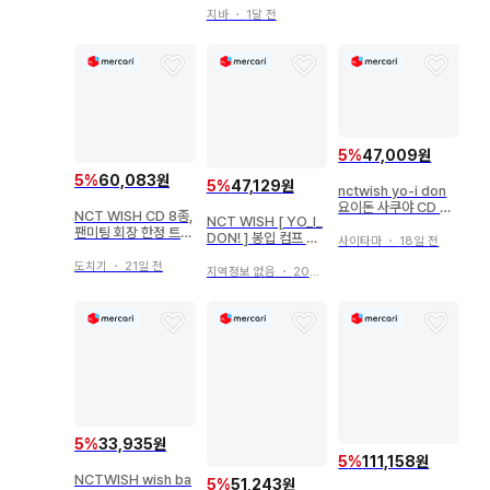
지바
・
1달 전
5
%
47,009원
5
%
60,083원
5
%
47,129원
nctwish yo-i don
요이돈 사쿠야 CD 트
NCT WISH CD 8종,
NCT WISH [ YO_I_
레이딩 카드
팬미팅 회장 한정 트레
DON! ] 봉입 컴프 mu
사이타마
・
18일 전
이딩 카드 6장 세트
-mo 세트 리쿠
도치기
・
21일 전
지역정보 없음
・
20일 전
5
%
33,935원
5
%
111,158원
NCTWISH wish ba
5
%
51,243원