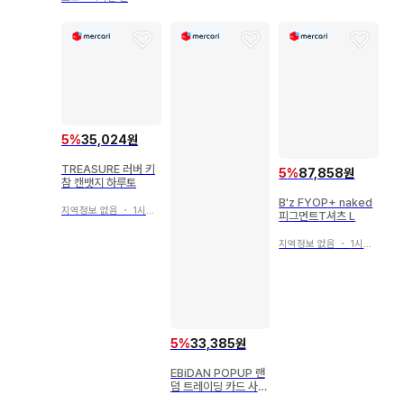
5
%
35,024원
TREASURE 러버 키
5
%
87,858원
참 캔뱃지 하루토
B'z FYOP+ naked
지역정보 없음
・
1시간 전
피그먼트T셔츠 L
지역정보 없음
・
1시간 전
5
%
33,385원
EBiDAN POPUP 랜
덤 트레이딩 카드 사쿠
라기 마사야