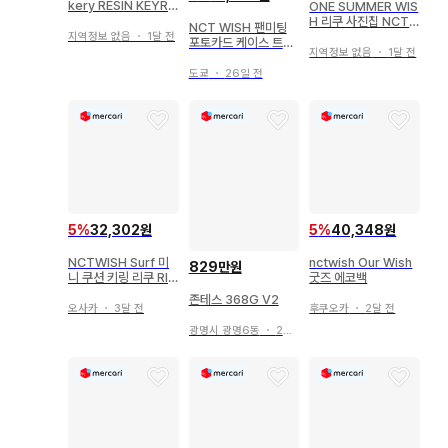
kery RESIN KEYRI
ONE SUMMER WIS
NG 사쿠야
H 리쿠 사진집 NCT
NCT WISH 팬미팅
WISH
지역정보 없음
・
1달 전
포토카드 케이스 트레
지역정보 없음
・
1달 전
카 케이스 홀더 유우시
도쿄
・
26일 전
5
%
32,302원
5
%
40,348원
NCTWISH Surf 미
nctwish Our Wish
829만원
니 쿠션 키링 리쿠 RIK
굿즈 에코백
U
존테스 368G V2
오사카
・
3달 전
후쿠오카
・
2달 전
광명시 광명6동
・
2시간 전