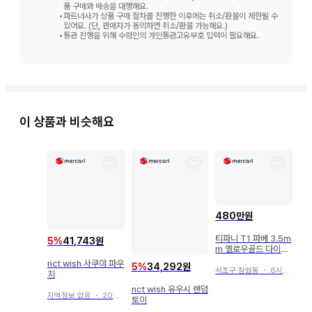
품 구매와 배송을 대행해요.
•
파트너사가 상품 구매 절차를 진행한 이후에는 취소/환불이 제한될 수
있어요. (단, 판매자가 동의하면 취소/환불 가능해요.)
•
통관 진행을 위해 수령인의 개인통관고유부호 입력이 필요해요.
이 상품과 비슷해요
480만원
티파니 T1 파베 3.5m
5
%
41,743원
m 옐로우골드 다이아
링
nct wish 사쿠야 파우
5
%
34,292원
서초구 잠원동
・
6시간 전
치
nct wish 유우시 랜덤
지역정보 없음
・
20일 전
토이