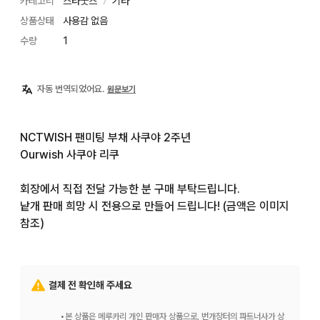
카테고리
스타굿즈
기타
〉
상품상태
사용감 없음
수량
1
자동 번역되었어요.
원문보기
NCTWISH 팬미팅 부채 사쿠야 2주년

Ourwish 사쿠야 리쿠

회장에서 직접 전달 가능한 분 구매 부탁드립니다.

낱개 판매 희망 시 전용으로 만들어 드립니다! (금액은 이미지 
참조)
결제 전 확인해 주세요
•
본 상품은 메루카리 개인 판매자 상품으로, 번개장터의 파트너사가 상