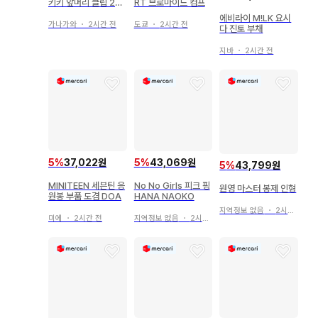
키키 앞머리 클립 2개
RT 브로마이드 컴프
세트
에비라이 M!LK 요시
가나가와
・
2시간 전
도쿄
・
2시간 전
다 진토 부채
지바
・
2시간 전
5
%
37,022원
5
%
43,069원
5
%
43,799원
MINITEEN 세븐틴 응
No No Girls 피크 핑
원영 마스터 봉제 인형
원봉 부품 도겸 DOA
HANA NAOKO
지역정보 없음
・
2시간 전
미에
・
2시간 전
지역정보 없음
・
2시간 전