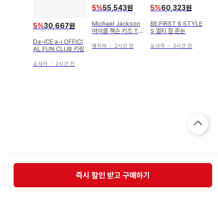
5
%
55,543원
5
%
60,323원
Michael Jackson
BE:FIRST 6 STYLE
5
%
30,667원
마이클 잭슨 키즈 T셔
S 멀티 참 준논
츠 100 사이즈
Da-iCE a-i OFFICI
에히메
・
2시간 전
오사카
・
3시간 전
AL FUN CLUB 키링
오사카
・
2시간 전
즉시 할인 받고 구매하기