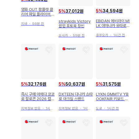
영화 OUT 팜플렛 클
5
%
34,594원
5
%
37,012원
리어 파일 플라이어 세
트
EBiDAN 에비라이 M!
straykids Victory
지바
・
56분 전
LK 야마나카 유타로
팝업 포토북 창빈
미니 사진 옆자리 왼쪽
후쿠오카
・
1시간 전
오사카
・
59분 전
5
%
32,176원
5
%
50,637원
5
%
31,575원
즉시 구매 마에다 코코
DXTEEN 다나카 쇼타
LYKN GMMTV YB
로 할로콘 2026 컬렉
로 아크릴 스탠드
OOKFAIR 키보드 스
션 셀피 스티커
티커
지역정보 없음
・
1시간 전
지역정보 없음
・
1시간 전
도쿄
・
1시간 전