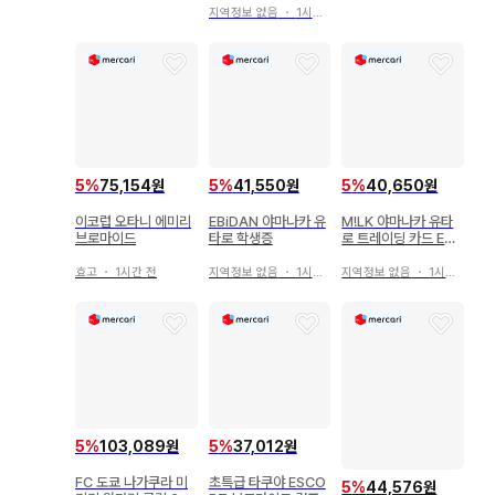
지역정보 없음
・
1시간 전
5
%
75,154원
5
%
41,550원
5
%
40,650원
이코럽 오타니 에미리
EBiDAN 야마나카 유
M!LK 야마나카 유타
브로마이드
타로 학생증
로 트레이딩 카드 EBi
DAN 카페 EBiSTOR
E
효고
・
1시간 전
지역정보 없음
・
1시간 전
지역정보 없음
・
1시간 전
5
%
103,089원
5
%
37,012원
FC 도쿄 나가쿠라 미
초특급 타쿠야 ESCO
5
%
44,576원