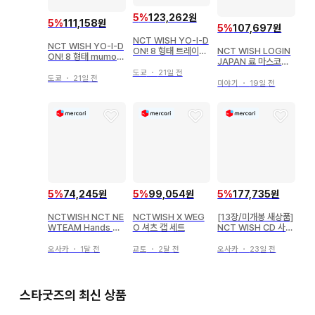
5
%
123,262원
5
%
111,158원
5
%
107,697원
NCT WISH YO-I-D
NCT WISH YO-I-D
ON! 8 형태 트레이딩
NCT WISH LOGIN
ON! 8 형태 mumo
카드 12장 세트
JAPAN 료 마스코트
특전 트레이딩 카드 6
봉제 인형
도쿄
・
21일 전
장 세트
도쿄
・
21일 전
미야기
・
19일 전
5
%
74,245원
5
%
99,054원
5
%
177,735원
NCTWISH NCT NE
NCTWISH X WEG
[13장/미개봉 새상품]
WTEAM Hands Up
O 셔츠 캡 세트
NCT WISH CD 사쿠
사쿠야 CD 세트
야
오사카
・
1달 전
교토
・
2달 전
오사카
・
23일 전
스타굿즈의 최신 상품