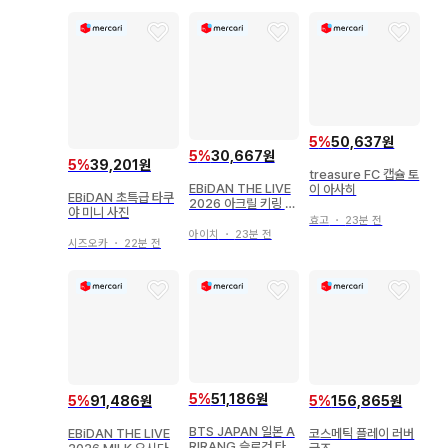
5
%
50,637원
5
%
30,667원
5
%
39,201원
treasure FC 캡슐 토
EBiDAN THE LIVE
이 아사히
EBiDAN 초특급 타쿠
2026 아크릴 키링 야
야 미니 사진
가미 료스케 즉시 구매
효고
・
23분 전
가능
아이치
・
23분 전
시즈오카
・
22분 전
5
%
51,186원
5
%
91,486원
5
%
156,865원
BTS JAPAN 일본 A
EBiDAN THE LIVE
코스메틱 플레이 러버
RIRANG 슬로건 타월