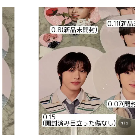
1
/
2