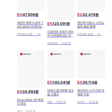
5
%
47,906원
5
%
32,476원
세븐틴 정한 X 원우 T
겐인와 지분니. 나가노
5
%
123,091원
HIS MAN 트레이딩
료타 묶음 판매
카드
이코라부 사사키 마이
지역정보 없음
・
1시간 전
지역정보 없음
・
1시간 전
카 극약중독 MV 의상
빅 브로마이드 친필
사이타마
・
1시간 전
5
%
140,541원
5
%
36,114원
마자리 쌀가루빵 아크
에비라이 시가 리쿠 학
5
%
34,893원
릴 스탠드
생증 키링
Stray Kids VR 복조
교토
・
1시간 전
아이치
・
1시간 전
리 현진
효고
・
1시간 전