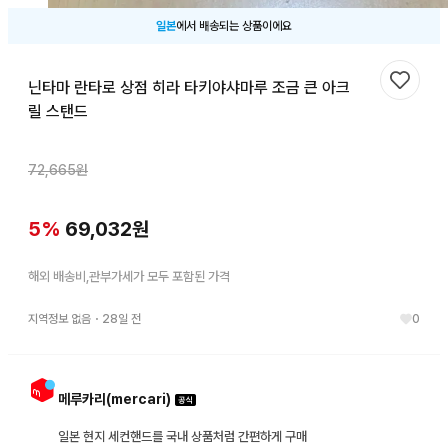
일본
에서 배송되는 상품이에요
닌타마 란타로 상점 히라 타키야샤마루 조금 큰 아크
찜하기
릴 스탠드
72,665
원
5
%
69,032
원
해외 배송비,관부가세가 모두 포함된 가격
지역정보 없음
・
28일 전
0
메루카리(mercari)
일본 현지 세컨핸드를 국내 상품처럼 간편하게 구매