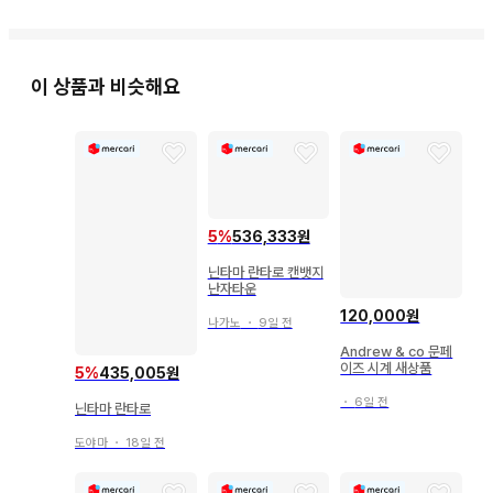
이 상품과 비슷해요
5
%
536,333원
닌타마 란타로 캔뱃지
난자타운
120,000원
나가노
・
9일 전
Andrew & co 문페
이즈 시계 새상품
5
%
435,005원
・
6일 전
닌타마 란타로
도야마
・
18일 전