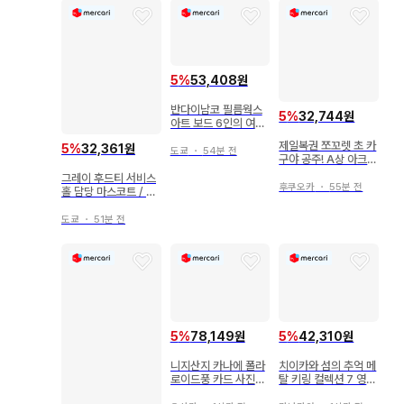
5
%
53,408원
반다이남코 필름웍스
5
%
32,744원
아트 보드 6인의 여성
들
제일복권 쪼꼬렛 초 카
5
%
32,361원
도쿄
・
54분 전
구야 공주! A상 아크릴
스탠드 야치요
그레이 후드티 서비스
후쿠오카
・
55분 전
홀 담당 마스코트 / 치
이카와 (먼작귀) 레스
토랑 치이카와 토끼
도쿄
・
51분 전
5
%
78,149원
5
%
42,310원
니지산지 카나에 폴라
치이카와 섬의 추억 메
로이드풍 카드 사진풍
탈 키링 컬렉션 7 영원
카드 Anniversary
의 생명 2개