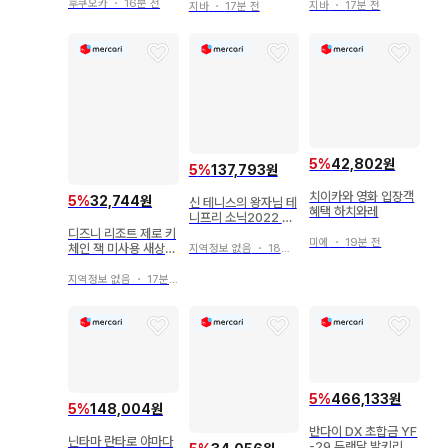
니쨩
후쿠오카
・
16분 전
지바
・
17분 전
지바
・
17분 전
5
%
42,802원
5
%
137,793원
치이카와 영화 입장객
5
%
32,744원
신 테니스의 왕자님 테
혜택 하치와레
니프리 소닉2022 오
테페스 캔뱃지 니오 마
디즈니 리조트 제로 키
미에
・
19분 전
사하루
체인 잭 미사용 새상품
지역정보 없음
・
18분 전
택 포함
지역정보 없음
・
17분 전
5
%
466,133원
5
%
148,004원
반다이 DX 초합금 YF
닌타마 란타로 야마다
-29 듀랜달 발키리