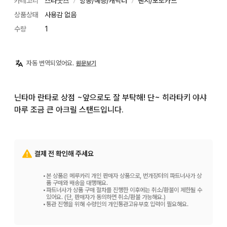
카테고리
스타굿즈
방송/예능/캐릭터
팬시/포토카드
〉
〉
상품상태
사용감 없음
수량
1
자동 번역되었어요.
원문보기
닌타마 란타로 상점 ~앞으로도 잘 부탁해! 단~ 히라타키 야샤
마루 조금 큰 아크릴 스탠드입니다.
결제 전 확인해 주세요
•
본 상품은 메루카리 개인 판매자 상품으로, 번개장터의 파트너사가 상
품 구매와 배송을 대행해요.
•
파트너사가 상품 구매 절차를 진행한 이후에는 취소/환불이 제한될 수
있어요. (단, 판매자가 동의하면 취소/환불 가능해요.)
•
통관 진행을 위해 수령인의 개인통관고유부호 입력이 필요해요.