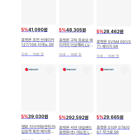
5
%
41,090원
5
%
48,305원
5
%
28,462원
포켓몬 초전 브레이커
포켓몬 구작 프로모 에
포켓몬 SV5M 091/0
127/106 시아노 SR
리카의 이상해씨 LV1
71 세이지 SR
5 (잠자는 씨앗)
지바
・
16분 전
지바
・
16분 전
지바
・
16분 전
5
%
39,030원
5
%
29,665원
5
%
292,592원
영화 치이카와(먼작귀)
포켓몬 S10P 078/0
포켓몬 서던 아일랜드
입장객 특전 메지루시
67 자크로 SR
포켓몬(초) 야도킹 Lv.
액세서리 참 헌책방 카
36(번뜩임)