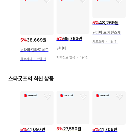
5
%
48,269원
닌타마 도이 한스케
5
%
65,763원
5
%
38,669원
시즈오카
・
1달 전
닌타마
닌타마 란타로 세트
지역정보 없음
・
1달 전
히로시마
・
2달 전
스타굿즈의 최신 상품
5
%
27,550원
5
%
41,097원
5
%
41,709원