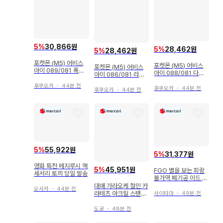
5
%
30,866원
5
%
28,462원
5
%
28,462원
포켓몬 (M5) 어비스
포켓몬 (M5) 어비스
포켓몬 (M5) 어비스
아이 089/081 폭사
아이 088/081 다다
아이 086/081 라이
리 AR
린 AR
볼트 AR
후쿠오카
・
44분 전
후쿠오카
・
44분 전
후쿠오카
・
44분 전
5
%
55,922원
5
%
31,377원
영화 특전 메지루시 액
5
%
45,951원
FGO 별을 보는 회랑
세서리 토끼 당일 발송
불가역 폐기공 이드 사
룡 백년전쟁: 오를레앙
대애 가라오케 철인 카
오사카
・
44분 전
라테츠 아크릴 스탠드
사이타마
・
49분 전
오사키
도쿄
・
48분 전