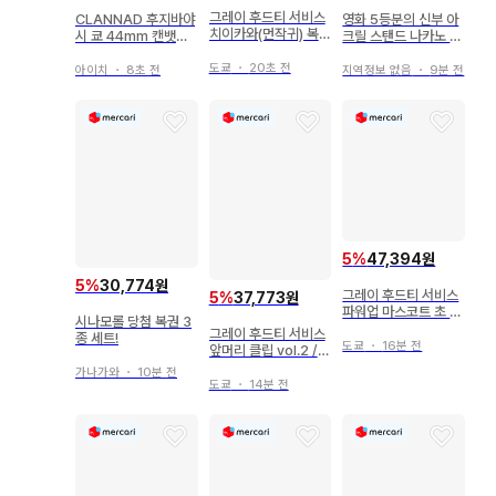
그레이 후드티 서비스
CLANNAD 후지바야
영화 5등분의 신부 아
치이카와(먼작귀) 복권
시 쿄 44mm 캔뱃지
크릴 스탠드 나카노 니
치이카와(먼작귀) 복권
4개 클라나드
노
E상 후!! 전신 인형 배
도쿄
・
20초 전
아이치
・
8초 전
지역정보 없음
・
9분 전
지
5
%
47,394원
5
%
30,774원
그레이 후드티 서비스
5
%
37,773원
파워업 마스코트 초 매
시나모롤 당첨 복권 3
지컬 치이카와 토끼
그레이 후드티 서비스
종 세트!
도쿄
・
16분 전
앞머리 클립 vol.2 /
캐릭터 파치! 치이카와
가나가와
・
10분 전
(먼작귀) 모몽가
도쿄
・
14분 전