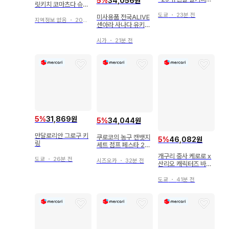
5
%
34,056원
릿키치 코마츠다 슈사
(사오토메 알토기) 풀
쿠 릿키치 코마츠다 아
세트 팩
도쿄
・
23분 전
미사용품 전국ALIVE
크릴 스탠드
지역정보 없음
・
20분 전
센아라 사나다 유키무
라 아크릴 스탠드
시가
・
21분 전
5
%
31,869원
5
%
34,044원
만달로리안 그로구 키
쿠로코의 농구 캔뱃지
5
%
46,082원
링
세트 점프 페스타 201
5
개구리 중사 케로로 x
도쿄
・
26분 전
시즈오카
・
32분 전
산리오 캐릭터즈 바스
락 아크릴 키링 키티
도쿄
・
41분 전