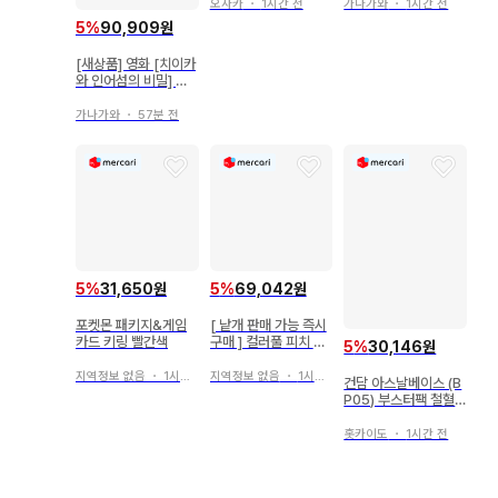
세트
오사카
・
1시간 전
가나가와
・
1시간 전
5
%
90,909원
[새상품] 영화 [치이카
와 인어섬의 비밀] 세
이렌 빛나는 키링
가나가와
・
57분 전
5
%
31,650원
5
%
69,042원
포켓몬 패키지&게임
[ 낱개 판매 가능 즉시
카드 키링 빨간색
구매 ] 컬러풀 피치 루
5
%
30,146원
나 가챠가챠 키링 3개
세트
지역정보 없음
・
1시간 전
지역정보 없음
・
1시간 전
건담 아스날베이스 (B
P05) 부스터팩 철혈
의 오펀스 건담 비다르
(U레어) 10
홋카이도
・
1시간 전