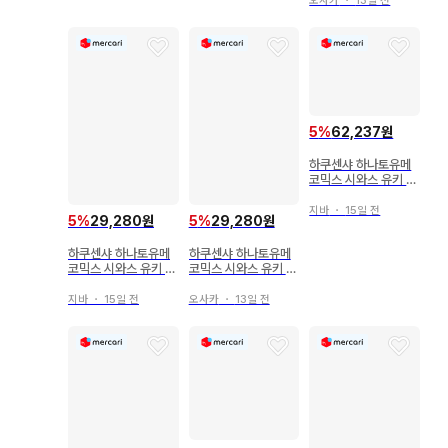
오사카
・
13일 전
5
%
62,237원
하쿠센샤 하나토유메
코믹스 시와스 유키 타
몬 군 지금 어느 쪽!?
특장판 팬서비스 소책
지바
・
15일 전
5
%
29,280원
5
%
29,280원
자 포함 5
하쿠센샤 하나토유메
하쿠센샤 하나토유메
코믹스 시와스 유키 타
코믹스 시와스 유키 타
몬 군 지금 어느 쪽!? 5
몬 군 지금 어느 쪽!? 5
지바
・
15일 전
오사카
・
13일 전