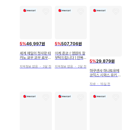
5
%
46,997원
5
%
507,706원
세계 제일의 첫사랑 타
이케 준코 [ 영원히 잘
카노 쿄우 코우 료우
부탁드립니다 ] 만복
5
%
29,879원
원작 그림 캔뱃지 2종
가챠 A상
세트
지역정보 없음
・
3달 전
지역정보 없음
・
2달 전
하쿠센샤 하나토유메
코믹스 시와스 유키 타
몬군 이마 돗치!? 9
지바
・
15일 전