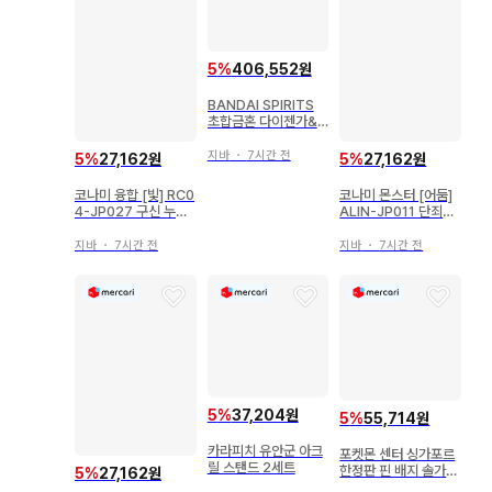
5
%
406,552원
BANDAI SPIRITS
초합금혼 다이젠가&
아우센자이터 GX46
R
지바
・
7시간 전
5
%
27,162원
5
%
27,162원
코나미 몬스터 [어둠]
코나미 융합 [빛] RC0
ALIN-JP011 단죄의
4-JP027 구신 누토
디아벨스타 레리프
스 EX시크
지바
・
7시간 전
지바
・
7시간 전
5
%
37,204원
5
%
55,714원
카라피치 유안군 아크
포켓몬 센터 싱가포르
릴 스탠드 2세트
한정판 핀 배지 솔가레
5
%
27,162원
오 피카츄