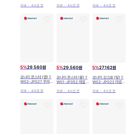
릿
에질 란 UR
백 SR
지바
・
4시간 전
지바
・
4시간 전
지바
・
4시간 전
5
%
29,560원
5
%
29,560원
5
%
27,162원
코나미 몬스터 [염] T
코나미 몬스터 [물] T
코나미 싱크로 [빛] T
W02-JP027 주라기
W01-JP052 레알 제
W02-JP023 마굉신
메갈로 패러렐 시크
넥스 운디네 시크릿
수 유니콜 패러렐 시크
지바
・
4시간 전
지바
・
4시간 전
지바
・
4시간 전