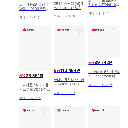
코나미 카드 프로텍터
코나미 몬스터 [물] T
코나미 몬스터 [염] T
천위룡 오르페골 100
W01-JP032 빙결계
W01-JP103 인페르
매
의 무녀 시크릿
노이드 아스타로트 시
지바
・
1시간 전
지바
・
1시간 전
크릿
지바
・
1시간 전
5
%
39,742원
5
%
110,454원
SideM 의상전 캔뱃지
5
%
28,361원
하나조노 모모토 아키
코나미 듀얼리스트 카
즈키 료 세트
드 프로텍터 YCS 나
코나미 몬스터 [ 어둠 ]
오사카
・
1시간 전
고야 2023 라비린스
카드 번호 없음 봉인된
100장
지바
・
1시간 전
자의 왼팔 UR
지바
・
1시간 전