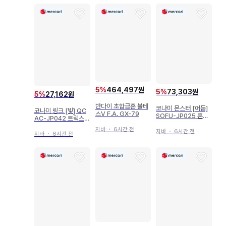
5
%
464,497원
5
%
73,303원
5
%
27,162원
반다이 초합금혼 볼테
코나미 몬스터 [어둠]
코나미 링크 [빛] QC
스V F.A. GX-79
SOFU-JP025 혼원
AC-JP042 트릭스터
룡 레비오니아 20th
홀리 엔젤 25th 시크
지바
・
6시간 전
시크
지바
・
6시간 전
지바
・
6시간 전