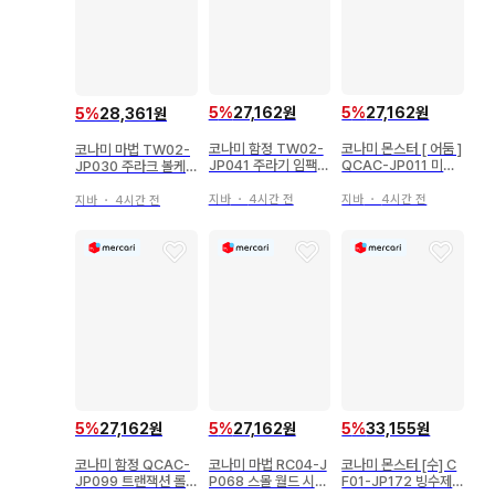
5
%
27,162원
5
%
27,162원
5
%
28,361원
코나미 함정 TW02-
코나미 몬스터 [ 어둠 ]
코나미 마법 TW02-
JP041 주라기 임팩트
QCAC-JP011 미궁
JP030 주라크 볼케
패러렐 시크
성 의 백은 공주 시크
이노 패러렐 시크
릿
지바
・
4시간 전
지바
・
4시간 전
지바
・
4시간 전
5
%
27,162원
5
%
33,155원
5
%
27,162원
코나미 마법 RC04-J
코나미 몬스터 [수] C
코나미 함정 QCAC-
P068 스몰 월드 시크
F01-JP172 빙수제
JP099 트랜잭션 롤