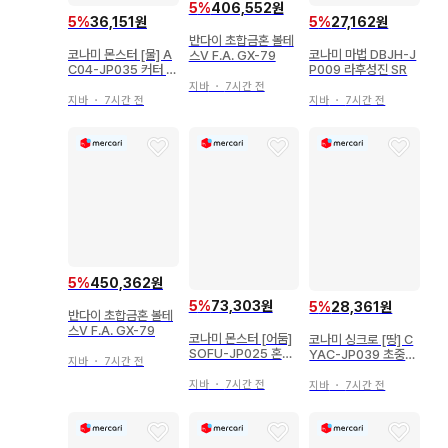
5
%
406,552원
5
%
36,151원
5
%
27,162원
반다이 초합금혼 볼테
코나미 몬스터 [물] A
코나미 마법 DBJH-J
스V F.A. GX-79
C04-JP035 커터 샤
P009 라후성진 SR
크 시크릿
지바
・
7시간 전
지바
・
7시간 전
지바
・
7시간 전
5
%
450,362원
5
%
73,303원
5
%
28,361원
반다이 초합금혼 볼테
스V F.A. GX-79
코나미 몬스터 [어둠]
코나미 싱크로 [땅] C
SOFU-JP025 혼원
YAC-JP039 초중천
지바
・
7시간 전
룡 레비오니아 20th
신 마스라-O 프리즈마
시크
지바
・
7시간 전
지바
・
7시간 전