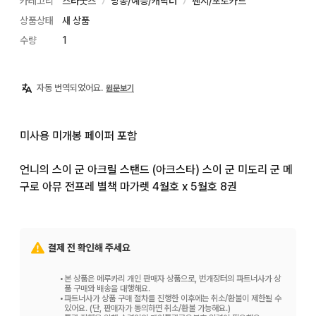
카테고리
스타굿즈
방송/예능/캐릭터
팬시/포토카드
〉
〉
상품상태
새 상품
수량
1
자동 번역되었어요.
원문보기
미사용 미개봉 페이퍼 포함

언니의 스이 군 아크릴 스탠드 (아크스타) 스이 군 미도리 군 메
구로 아뮤 전프레 별책 마가렛 4월호 x 5월호 8권
결제 전 확인해 주세요
•
본 상품은 메루카리 개인 판매자 상품으로, 번개장터의 파트너사가 상
품 구매와 배송을 대행해요.
•
파트너사가 상품 구매 절차를 진행한 이후에는 취소/환불이 제한될 수
있어요. (단, 판매자가 동의하면 취소/환불 가능해요.)