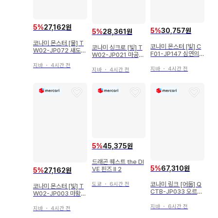
5
%
27,162원
5
%
30,757원
5
%
28,361원
코나미 몬스터 [물] T
코나미 몬스터 [빛] C
코나미 싱크로 [빛] T
W02-JP072 섀도우
F01-JP147 심연의
W02-JP021 마공신
리추얼 마검사 아반스
야수 루베리온 UR
레비아탄 패러렐 시크
패러렐UR
지바
・
4시간 전
릿
지바
・
4시간 전
지바
・
4시간 전
5
%
45,375원
드래곤 퀘스트 the DI
5
%
67,310원
VE 핀즈 II 2
5
%
27,162원
코나미 링크 [어둠] Q
도쿄
・
6시간 전
코나미 몬스터 [빛] T
CTB-JP033 오르페
W02-JP003 마황신
골 갈라테아i 25th 시
레벨제불 패러렐 시크
크
지바
・
6시간 전
지바
・
4시간 전