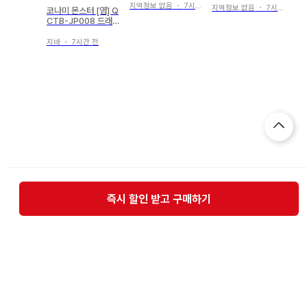
지역정보 없음
・
7시간 전
지역정보 없음
・
7시간 전
코나미 몬스터 [염] Q
CTB-JP008 드래곤
메이드 프랑메 시크릿
지바
・
7시간 전
즉시 할인 받고 구매하기