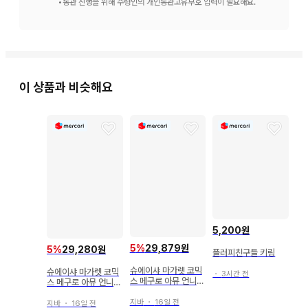
•
통관 진행을 위해 수령인의 개인통관고유부호 입력이 필요해요.
이 상품과 비슷해요
5,200원
5
%
29,879원
5
%
29,280원
플러피친구들 키링
슈에이샤 마가렛 코믹
슈에이샤 마가렛 코믹
・
3시간 전
스 메구로 아뮤 언니의
스 메구로 아뮤 언니의
스이군 10
스이군 9
지바
・
16일 전
지바
・
16일 전