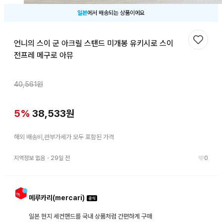
일본
에서 배송되는 상품이에요
언니의 스이 군 아크릴 스탠드 미개봉 유키시로 스이
찜하기
전프레 메구로 아뮤
40,561
원
5
%
38,533
원
해외 배송비,관부가세가 모두 포함된 가격
지역정보 없음
・
29일 전
0
메루카리(mercari)
일본 현지 세컨핸드를 국내 상품처럼 간편하게 구매