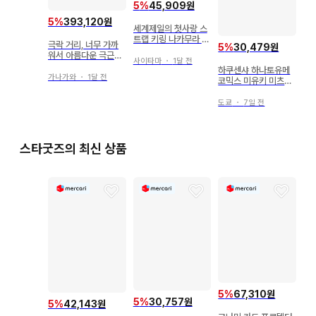
5
%
45,909원
5
%
393,120원
세계제일의 첫사랑 스
트랩 키링 나카무라 슌
극락 거리, 너무 가까
5
%
30,479원
기쿠
워서 아름다운 극근점,
사이타마
・
1달 전
캔뱃지 요미
하쿠센샤 하나토유메
가나가와
・
1달 전
코믹스 미유키 미츠바
치 야옹이와 늑대 7
도쿄
・
7일 전
스타굿즈의 최신 상품
5
%
67,310원
5
%
30,757원
5
%
42,143원