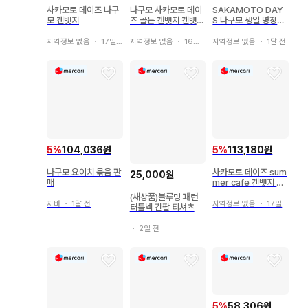
사카모토 데이즈 나구
나구모 사카모토 데이
SAKAMOTO DAY
모 캔뱃지
즈 골든 캔뱃지 캔뱃지
S 나구모 생일 명장면
SAKAMOTO DAY
디오라마 피규어
S
지역정보 없음
・
17일 전
지역정보 없음
・
16일 전
지역정보 없음
・
1달 전
5
%
104,036원
5
%
113,180원
나구모 요이치 묶음 판
사카모토 데이즈 sum
25,000원
매
mer cafe 캔뱃지 나
구모
(새상품)블루밍 패턴
지바
・
1달 전
지역정보 없음
・
17일 전
터틀넥 긴팔 티셔츠
・
2일 전
5
%
58,306원