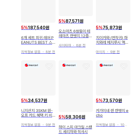
5
%
87,571원
5
%
187,540원
5
%
75,873원
오소마츠 6쌍둥이 테
레마츠 캔뱃지 12종
6개 세트 희귀 레어 P
치이카와 (먼작귀) 하
카라마츠, 쵸로마츠,
EANUTS BEST 스
치와레 메지루시 액세
잇카라, 쥬시마츠, 토
사이타마
・
8분 전
누피 메지루시 액세서
서리 2개 세트
도마츠
리
지역정보 없음
・
8분 전
아이치
・
9분 전
5
%
34,537원
5
%
73,570원
니지산지 3SKM 원-
카가미네 렌 캔뱃지 e
오프 카드 혜택 키 비
cho
5
%
58,306원
쥬 2
지역정보 없음
・
9분 전
지역정보 없음
・
10분 전
하이 스피 아크릴 스탠
드 세리자와 히사시