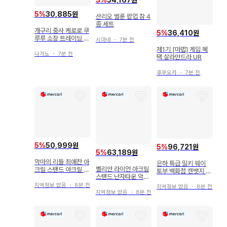
5
%
34,167원
5
%
30,885원
산리오 벌룬 팝업 참 4
종 세트
개구리 중사 케로로 쿠
5
%
36,410원
루루 소장 트레이딩 아
시마네
・
7분 전
크릴 스탠드 2개 세트
제1기 [마법] 게임 혜
나가노
・
7분 전
택 살라만드라 UR
후쿠오카
・
7분 전
5
%
50,999원
5
%
96,721원
5
%
63,189원
악마의 리들 최애찬 아
은하 특급 밀키 웨이
벨리안 라이언 아크릴
크릴 스탠드 아크릴 키
토부 백화점 캔뱃지 카
스탠드 난자타운 악마
링 세트
트 6점
고양이전
지역정보 없음
・
8분 전
지역정보 없음
・
8분 전
지역정보 없음
・
8분 전