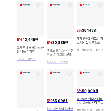
5
%
35,143원
메가 앱솔Z 아크릴 키
5
%
42,445원
링 메가진화 포켓몬 &
5
%
30,885원
메가 스톤 2
포켓몬 데크 케이스 하
지역정보 없음
・
5분 전
우타노 프린스사마 쿠
늘 나는 피카츄
루스 쇼 아크릴 스탠드
STAR TREASURE
도치기
・
3분 전
홋카이도
・
4분 전
5
%
50,999원
유유백서 워터건 배틀
5
%
65,998원
BIG 아크릴 키링 쿠라
마 요호 쿠라마
밀키 서브웨이 밀서브
지역정보 없음
・
6분 전