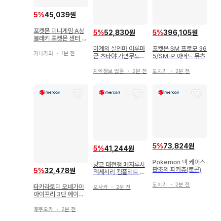
5
%
45,039원
포켓몬 미니게임 A상
5
%
52,830원
5
%
396,105원
블래키 포켓몬 센터 아
크릴 카드 케이스
마계의 살인마 이루마
포켓몬 SM 프로모 36
가나가와
・
1분 전
군 츠타야 가면무도회
5/SM-P 아머드 뮤츠
아크릴 스탠드 아멜리
지역정보 없음
・
2분 전
도치기
・
2분 전
5
%
73,824원
5
%
41,244원
Pokemon 덱 케이스
냥코 대전쟁 메지루시
판초의 피카츄(로콘)
5
%
32,478원
액세서리 컴플리트 세
트
도치기
・
2분 전
타카라토미 오네가이
오사카
・
2분 전
아이프리 3단 에이프
런 부케 옐로우 [올리
비아](4) OA3-005
후쿠오카
・
2분 전