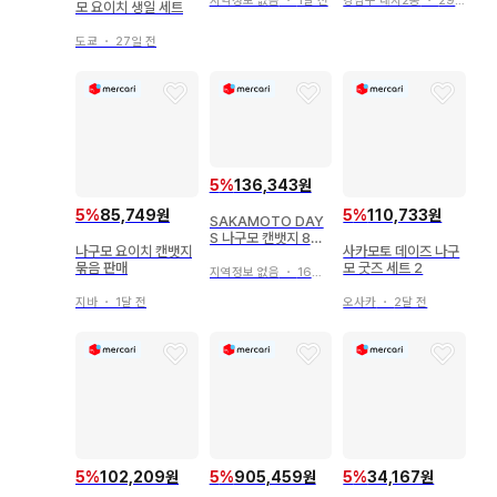
지역정보 없음
・
1달 전
강남구 대치2동
・
29일 전
모 요이치 생일 세트
도쿄
・
27일 전
5
%
136,343원
5
%
85,749원
5
%
110,733원
SAKAMOTO DAY
S 나구모 캔뱃지 8개
나구모 요이치 캔뱃지
사카모토 데이즈 나구
세트
묶음 판매
모 굿즈 세트 2
지역정보 없음
・
16일 전
지바
・
1달 전
오사카
・
2달 전
5
%
102,209원
5
%
905,459원
5
%
34,167원