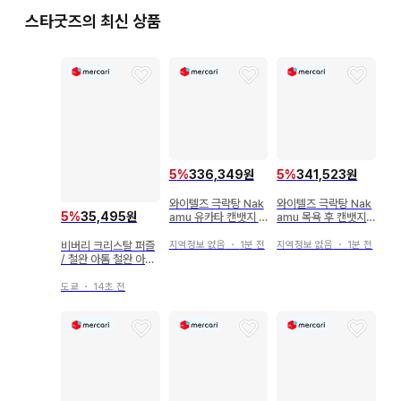
스타굿즈의 최신 상품
5
%
336,349원
5
%
341,523원
와이텔즈 극락탕 Nak
와이텔즈 극락탕 Nak
5
%
35,495원
amu 유카타 캔뱃지 1
amu 목욕 후 캔뱃지 1
22개
24개
지역정보 없음
・
1분 전
지역정보 없음
・
1분 전
비버리 크리스탈 퍼즐
/ 철완 아톰 철완 아톰
아스트로 보이 / 크리
스탈 퍼즐 40P
도쿄
・
14초 전