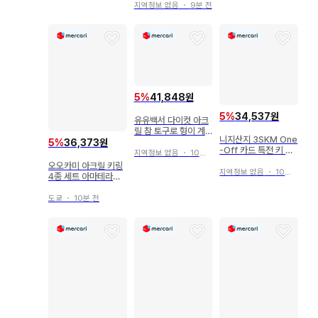
지역정보 없음
・
9분 전
5
%
41,848원
5
%
34,537원
유유백서 다이컷 아크
릴 참 토구로 형이 계
니지산지 3SKM One
속 곁에 컴프 세트
5
%
36,373원
-Off 카드 특전 키 비
지역정보 없음
・
10분 전
주얼
오오카미 아크릴 키링
지역정보 없음
・
10분 전
4종 세트 아마테라스
우시와카 코다마 신기
도쿄
・
10분 전