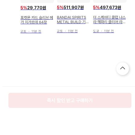
5
%
511,907원
5
%
497,673원
5
%
29,770원
BANDAI SPIRITS
더 스케어디 클럽 냐스
포켓몬 카드 슬리브 메
METAL BUILD 기동
라 해파리 클리어 라메
가 지가르데 64장
전사 건담 SEED DES
성형 WF2026 여름
TINY 포스 임펄스 건
교토
・
11분 전
도쿄
・
11분 전
교토
・
11분 전
담
즉시 할인 받고 구매하기