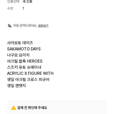
상품상태
새 상품
수량
1
자동 번역되었어요.
원문보기
사카모토 데이즈

SAKAMOTO DAYS

나구모 요이치

아크릴 블록 HEROES

스즈키 유토 슈에이샤

ACRYLIC X FIGURE WITH

생일 아크릴 크로스 피규어

생일 캔뱃지
결제 전 확인해 주세요