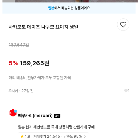
일본
에서 배송되는 상품이에요
사카모토 데이즈 나구모 요이치 생일
찜하기
167,647
원
5
%
159,265
원
해외 배송비,관부가세가 모두 포함된 가격
오사카
・
27일 전
1
메루카리(mercari)
일본 현지 세컨핸드를 국내 상품처럼 간편하게 구매
4.8
・거래후기
24,545
・만족도
95
%