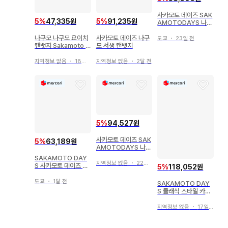
사카모토 데이즈 SAK
5
%
47,335원
5
%
91,235원
AMOTODAYS 나구
모 묶음 판매
나구모 나구모 요이치
사카모토 데이즈 나구
도쿄
・
23일 전
캔뱃지 Sakamoto d
모 서생 캔뱃지
ays 익명 배송
지역정보 없음
・
18일 전
지역정보 없음
・
2달 전
5
%
94,527원
사카모토 데이즈 SAK
5
%
63,189원
AMOTODAYS 나구
모 골든 캔뱃지
SAKAMOTO DAY
지역정보 없음
・
22일 전
S 사카모토 데이즈 E
5
%
118,052원
MOTIONS 캔뱃지 나
구모
도쿄
・
1달 전
SAKAMOTO DAY
S 클래식 스타일 카페
나구모
지역정보 없음
・
17일 전