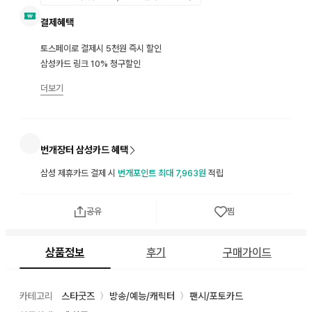
결제혜택
토스페이로 결제시 5천원 즉시 할인
삼성카드 링크 10% 청구할인
더보기
번개장터 삼성카드 혜택
삼성 제휴카드 결제 시
번개포인트 최대 7,963원
적립
공유
찜
상품정보
후기
구매가이드
카테고리
스타굿즈
방송/예능/캐릭터
팬시/포토카드
〉
〉