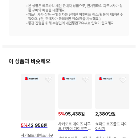
•
본 상품은 메루카리 개인 판매자 상품으로, 번개장터의 파트너사가 상
품 구매와 배송을 대행해요.
•
파트너사가 상품 구매 절차를 진행한 이후에는 취소/환불이 제한될 수
있어요. (단, 판매자가 동의하면 취소/환불 가능해요.)
•
통관 진행을 위해 수령인의 개인통관고유부호 입력이 필요해요.
이 상품과 비슷해요
5
%
95,438원
2,380만원
사카모토 데이즈 나구
쇼파드 로즈골드 다이
5
%
42,956원
모 칸카이 다이부츠 생
아시계
일 디오라마 캔뱃지 2
사카모토 데이즈 나구
024