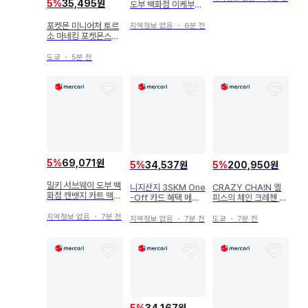
5
%
35,495원
도부 백화점 이케부쿠
로 아크릴 스탠드 카트
맥스
포켓몬 미니어처 토르
지역정보 없음
・
6분 전
소 마네킹 포켓몬스터
난자모&발리 8
도쿄
・
5분 전
5
%
69,071원
5
%
34,537원
5
%
200,950원
밀키 서브웨이 도부 백
니지산지 3SKM One
CRAZY CHA!N 엘
화점 캔뱃지 카트 맥스
-Off 카드 혜택 메인
피스의 체인 크레첸 스
4종
비쥬
텔라워스 바데스
지역정보 없음
・
7분 전
지역정보 없음
・
7분 전
도쿄
・
7분 전