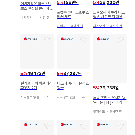
5
%
158만원
5
%
38,200원
에반게리온 하우스텐
보스 한정판 클리어 파
포켓몬 센터 도호쿠 스
모찌모찌 사쿠라 아크
일 2장, 한정판 스티커
티커 세트
릴 키링 캔뱃지 아뮤돌
1장 세트
나가사키
・
4시간 전
2nd 라이브
아이치
・
4시간 전
시즈오카
・
4시간 전
5
%
49,173원
5
%
37,287원
컬러풀 피치 아플리케
디즈니 머리띠 블랙 스
파우치 2개
팽글
5
%
39,738원
지역정보 없음
・
5시간 전
지역정보 없음
・
5시간 전
무빅 츠키노 우사기/세
일러문 [ H ] 라미카
홋카이도
・
5시간 전