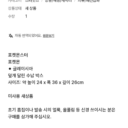
카테고리
스타굿즈
방송/예능/캐릭터
의류/패션잡화
〉
〉
상품상태
새 상품
수량
1
자동 번역되었어요.
원문보기
포켓몬스터

포켓몬

⚫︎ 글레이시아

덮개 달린 수납 박스

사이즈: 약 높이 24 x 폭 36 x 깊이 26cm

미사용 새상품

초기 흠집이나 발송 시의 얼룩, 올풀림 등 신경 쓰이시는 분은 
구매를 삼가해 주십시오.
