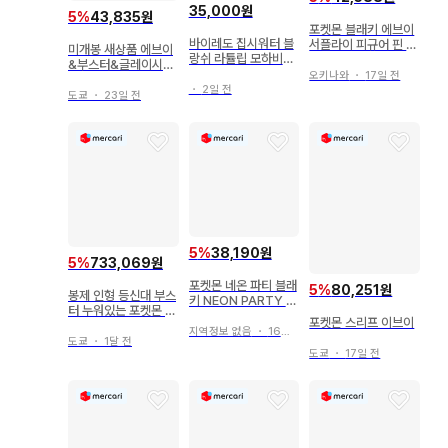
35,000원
5
%
43,835원
포켓몬 블래키 에브이
바이레도 집시워터 블
서플라이 피규어 핀 슬
미개봉 새상품 에브이
랑쉬 라튤립 모하비고
리브 해외판
&부스터&글레이시아
스트
오키나와
・
17일 전
축 늘어지는 3단 키링
・
2일 전
OY
도쿄
・
23일 전
5
%
38,190원
5
%
733,069원
포켓몬 네온 파티 블래
5
%
80,251원
봉제 인형 등신대 부스
키 NEON PARTY P
터 누워있는 포켓몬 센
OKEMON
포켓몬 스리프 이브이
터 온라인
지역정보 없음
・
16일 전
도쿄
・
1달 전
도쿄
・
17일 전