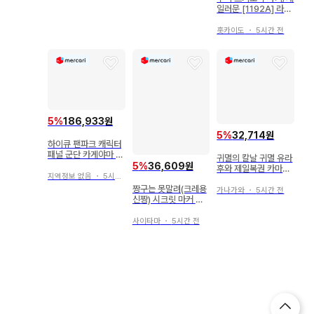
일러문 [1192A] 라미
카
홋카이도
・
5시간 전
5
%
186,933원
5
%
32,714원
하이큐 팬파크 캐릭터
패널 군단 카게야마 토
귀멸의 칼날 귀멸 유라
비오
5
%
36,609원
후와 제일복권 카마도
지역정보 없음
・
5시간 전
탄지로 애니메이트 페
짱구는 못말려(크레용
어
가나가와
・
5시간 전
신짱) 시크릿 마커 참
신짱 시크릿
사이타마
・
5시간 전