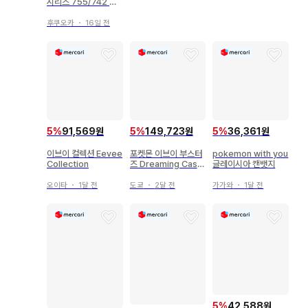
시리즈 755/742 이
브이(AR 사양) MC
후쿠오카
・
16일 전
5
%
91,569원
5
%
149,723원
5
%
36,361원
이브이 컬렉션 Eevee
포켓몬 이브이 부스터
pokemon with you
Collection
즈 Dreaming Case
글레이시아 캔뱃지
5종 세트
오이타
・
1달 전
도쿄
・
2달 전
가가와
・
1달 전
5
%
42,588원