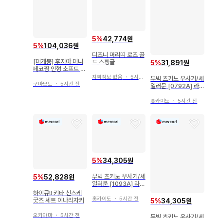
5
%
42,774원
5
%
104,036원
디즈니 머리띠 로즈 골
[미개봉] 후지야 미니
드 스팽글
5
%
31,891원
페코짱 인형 소프트 비
닐 인형 쇼와 레트로
지역정보 없음
・
5시간 전
무빅 츠키노 우사기/세
레어
구마모토
・
5시간 전
일러문 [0792A] 라
미카
홋카이도
・
5시간 전
5
%
34,305원
무빅 츠키노 우사기/세
5
%
52,828원
일러문 [1093A] 라미
카
하이큐!! 키타 신스케
홋카이도
・
5시간 전
굿즈 세트 이나리자키
5
%
34,305원
오카야마
・
5시간 전
무빅 츠키노 우사기/세