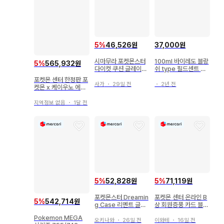
5
%
46,526원
37,000원
시마무라 포켓몬스터
100ml 바이레도 블랑
5
%
565,932원
다이컷 쿠션 글레이시
쉬 type 필드센트 재
아
현향스프레이
포켓몬 센터 한정판 포
사가
・
29일 전
・
2년 전
켓몬 x 케이우노 에피
&블래키 목걸이
지역정보 없음
・
1달 전
5
%
52,828원
5
%
71,119원
포켓몬스터 Dreamin
포켓몬 센터 온라인 B
5
%
542,714원
g Case 리멘트 글레
상 회원증풍 카드 블래
이시아
키, 니피아
Pokemon MEGA
오키나와
・
26일 전
이와테
・
16일 전