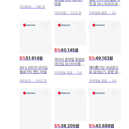
피스 루피
타월
전 참 미니 피규어 모
사이타마
・
11분 전
몽가
가나가와
・
1시간 전
지역정보 없음
・
1시간 전
5
%
60,145원
5
%
51,914원
5
%
49,163원
약사의 혼잣말 할로윈
아크릴 코스터 6종 세
90's 빈티지 산리오
제비뽑기당 사냥꾼으
트 엽서 포함
헬로키티 핸드 타월
로 살아남기. 유령 생
지역정보 없음
・
2시간 전
일 복권 아크릴 스탠드
드레스
후쿠오카
・
1시간 전
지역정보 없음
・
2시간 전
5
%
43,688원
5
%
38,200원