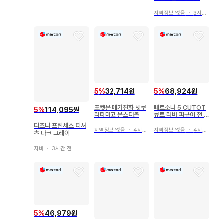
씰 쉐이킹 키링
지역정보 없음
・
3시간 전
5
%
32,714원
5
%
68,924원
포켓몬 메가진화 빗쿠
페르소나 5 CUTOT
5
%
114,095원
라타마고 몬스터볼
큐트 러버 피규어 전 6
종 컴플리트
디즈니 프린세스 티셔
지역정보 없음
・
4시간 전
지역정보 없음
・
4시간 전
츠 다크 그레이
지바
・
3시간 전
5
%
46,979원