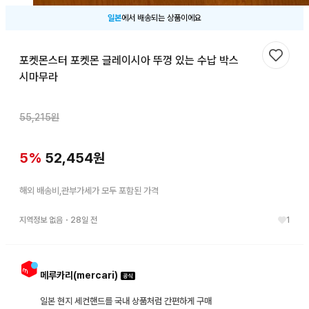
일본
에서 배송되는 상품이에요
포켓몬스터 포켓몬 글레이시아 뚜껑 있는 수납 박스
찜하기
시마무라
55,215
원
5
%
52,454
원
해외 배송비,관부가세가 모두 포함된 가격
지역정보 없음
・
28일 전
1
메루카리(mercari)
일본 현지 세컨핸드를 국내 상품처럼 간편하게 구매