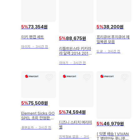
5
%
73,354원
5
%
38,200원
미키 팬캡 세트
프리큐어 푸치큐어 제
5
%
88,675원
일복권 모음
아이치
・
3시간 전
리틀트윈스타 키키라
도쿄
・
3시간 전
라 달력 2014 2015
2016 2017
미야기
・
3시간 전
5
%
75,508원
5
%
74,594원
Element Sicks GO
SPEL 초회 한정판 자
디즈니 스티치 머리띠
켓 12매 세트
5
%
46,979원
별
후쿠오카
・
3시간 전
[ 익명 배송 ] VIVAN
지역정보 없음
・
3시간 전
T 별반만두 푸니푸니