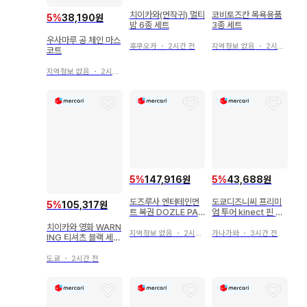
코비토즈칸 목욕용품
치이카와(먼작귀) 멀티
5
%
38,190원
3종 세트
밤 6종 세트
우사마루 공 체인 마스
지역정보 없음
・
2시간 전
후쿠오카
・
2시간 전
코트
지역정보 없음
・
2시간 전
5
%
147,916원
5
%
43,688원
도즈루사 엔터테인먼
도쿄디즈니씨 프리미
5
%
105,317원
트 복권 DOZLE PAR
엄 투어 kinect 핀 배
K 온리 9세트
지
치이카와 영화 WARN
지역정보 없음
・
2시간 전
가나가와
・
3시간 전
ING 티셔츠 블랙 세이
렌 S사이즈
도쿄
・
2시간 전