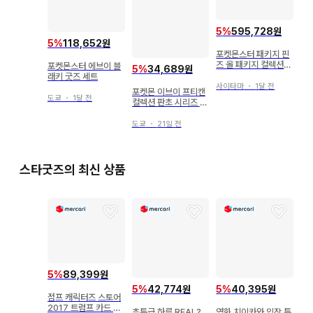
5
%
595,728원
5
%
118,652원
포켓몬스터 패키지 핀
즈 올 패키지 컬렉션
포켓몬스터 에브이 블
5
%
34,689원
미사용 새상품
래키 굿즈 세트
사이타마
・
1달 전
포켓몬 이브이 프티캔
도쿄
・
1달 전
컬렉션 판초 시리즈 에
브이
도쿄
・
21일 전
스타굿즈의 최신 상품
5
%
89,399원
5
%
42,774원
5
%
40,395원
점프 캐릭터즈 스토어
2017 트럼프 카드 원
초특급 하루 REAL?
영화 치이카와 입장 특