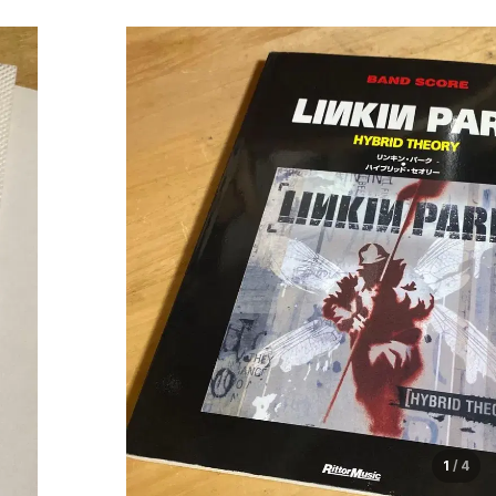
1
/
4