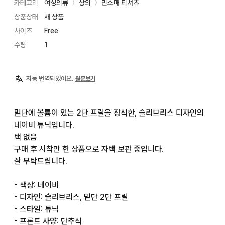
카테고리
여성의류
상의
민소매 티셔츠
〉
〉
상품상태
새 상품
사이즈
Free
수량
1
자동 번역되었어요.
원문보기
밑단에 볼륨이 있는 2단 프릴을 장식한, 슬리브리스 디자인의 
네이비 튜닉입니다.

택 없음

구매 후 시착만 한 상품으로 자택 보관 중입니다.

잘 부탁드립니다.

- 색상: 네이비

- 디자인: 슬리브리스, 밑단 2단 프릴

- 스타일: 튜닉

- 프론트 사양: 단추식
