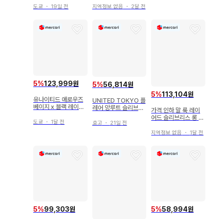
도쿄
・
19일 전
지역정보 없음
・
2달 전
5
%
123,999원
5
%
56,814원
5
%
113,104원
유나이티드 애로우즈
UNITED TOKYO 플
베이지 x 블랙 레이스
레어 앙루트 슬리브리
가격 인하 말 룩 레이
슬리브리스 원피스
스 블라우스 (아이보
어드 슬리브리스 롱 원
도쿄
・
1달 전
리)
효고
・
21일 전
피스 유나이티드 애로
우즈
지역정보 없음
・
1달 전
5
%
99,303원
5
%
58,994원