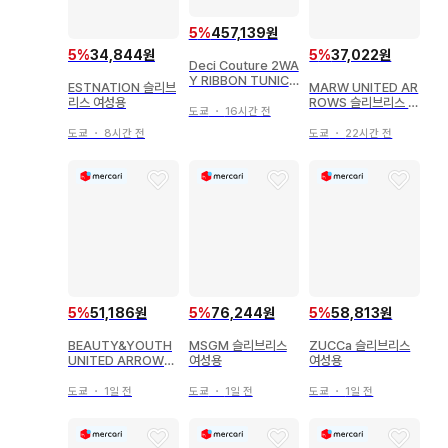
5
%
457,139원
5
%
34,844원
5
%
37,022원
Deci Couture 2WA
Y RIBBON TUNIC
ESTNATION 슬리브
MARW UNITED AR
아이보리 도트
리스 여성용
ROWS 슬리브리스 여
도쿄
・
16시간 전
성용
도쿄
・
8시간 전
도쿄
・
22시간 전
5
%
51,186원
5
%
76,244원
5
%
58,813원
BEAUTY&YOUTH
MSGM 슬리브리스
ZUCCa 슬리브리스
UNITED ARROWS
여성용
여성용
슬리브리스 여성용
도쿄
・
1일 전
도쿄
・
1일 전
도쿄
・
1일 전