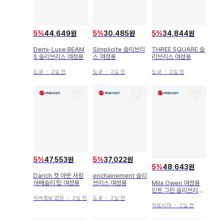
5
%
44,649원
5
%
30,485원
5
%
34,844원
Demi-Luxe BEAM
Simplicite 슬리브리
THREE SQUARE 슬
S 슬리브리스 여성용
스 여성용
리브리스 여성용
도쿄
・
2일 전
도쿄
・
2일 전
도쿄
・
2일 전
5
%
47,553원
5
%
37,022원
5
%
48,643원
Darich 컷 아웃 셔링
enchainement 슬리
아메슬리 탑 여성용
Mila Owen 여성용
브리스 여성용
민트 그린 슬리브리스
티셔츠
지역정보 없음
・
2일 전
도쿄
・
2일 전
히로시마
・
2일 전