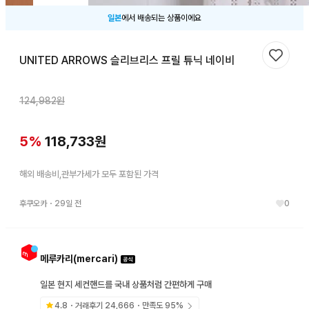
일본
에서 배송되는 상품이에요
UNITED ARROWS 슬리브리스 프릴 튜닉 네이비
찜하기
124,982
원
5
%
118,733
원
해외 배송비,관부가세가 모두 포함된 가격
후쿠오카
・
29일 전
0
메루카리(mercari)
일본 현지 세컨핸드를 국내 상품처럼 간편하게 구매
4.8
・거래후기
24,666
・만족도
95
%