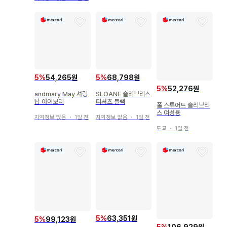
5
%
54,265원
5
%
68,798원
5
%
52,276원
andmary May 셔링
SLOANE 슬리브리스
탑 아이보리
티셔츠 블랙
폴 스튜어트 슬리브리
스 여성용
지역정보 없음
・
1일 전
지역정보 없음
・
1일 전
도쿄
・
1일 전
5
%
63,351원
5
%
99,123원