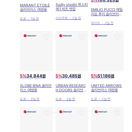
5
%
106,929원
fuully studio 뷔스티
MARANT ETOILE
에T셔츠 셋업
EMILIO PUCCI 에밀
슬리브리스 여성용
리오 푸치 슬리브리스
이시카와
・
2일 전
올 패턴 상의
도쿄
・
1일 전
아이치
・
2일 전
5
%
34,844원
5
%
30,485원
5
%
51,186원
SLOBE IENA 슬리브
URBAN RESEARC
UNITED ARROWS
리스 여성용
H DOORS 슬리브리
슬리브리스 여성용
스 여성용
도쿄
・
2일 전
도쿄
・
2일 전
도쿄
・
2일 전