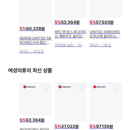
5
%
53,364원
5
%
57,503원
5
%
60,228원
뷰티 앤 유스 유나이티
UNITED ARROWS
드 애로우즈 슬리브리
오부소매 블라우스 베
MARW UNITED AR
스 원피스 네이비 고급
이지
ROWS/시어 콤비 블
지역정보 없음
・
19일 전
미야기
・
1달 전
라우스/black
아이치
・
25일 전
여성의류의 최신 상품
5
%
53,364원
5
%
37,022원
5
%
87,139원
INGEBORG 슬리브