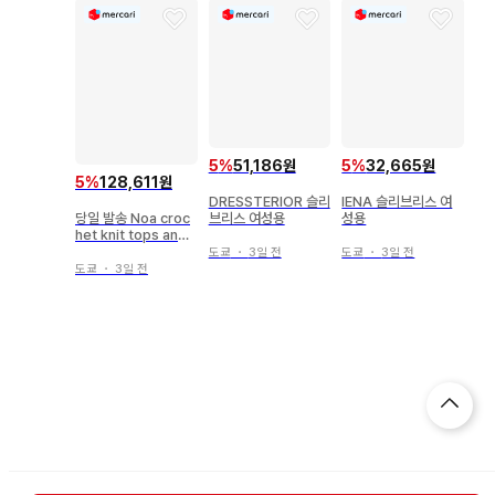
5
%
51,186원
5
%
32,665원
5
%
128,611원
DRESSTERIOR 슬리
IENA 슬리브리스 여
브리스 여성용
성용
당일 발송 Noa croc
het knit tops and
mary
도쿄
・
3일 전
도쿄
・
3일 전
도쿄
・
3일 전