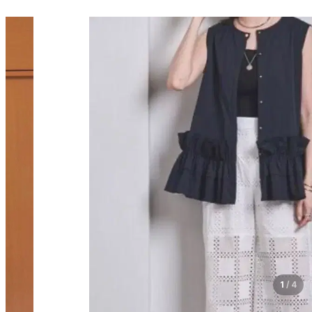
1
/
4