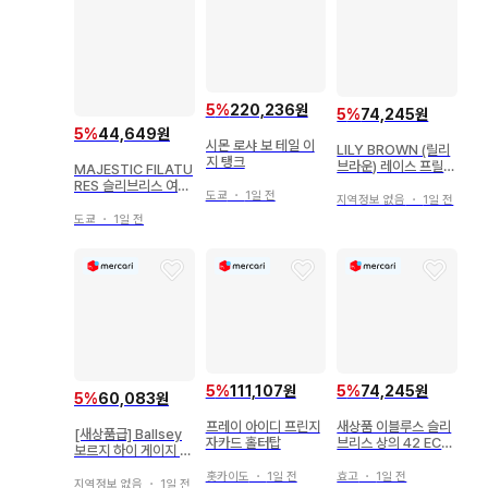
5
%
220,236원
5
%
74,245원
5
%
44,649원
시몬 로샤 보 테일 이
LILY BROWN (릴리
지 탱크
브라운) 레이스 프릴
MAJESTIC FILATU
콤비 컷 탑스
RES 슬리브리스 여성
도쿄
・
1일 전
지역정보 없음
・
1일 전
용
도쿄
・
1일 전
5
%
111,107원
5
%
74,245원
5
%
60,083원
프레이 아이디 프린지
새상품 이블루스 슬리
[새상품급] Ballsey
자카드 홀터탑
브리스 상의 42 ECS1
보르지 하이 게이지 코
485 M 사이즈
튼 슬리브리스 풀오버
홋카이도
・
1일 전
효고
・
1일 전
지역정보 없음
・
1일 전