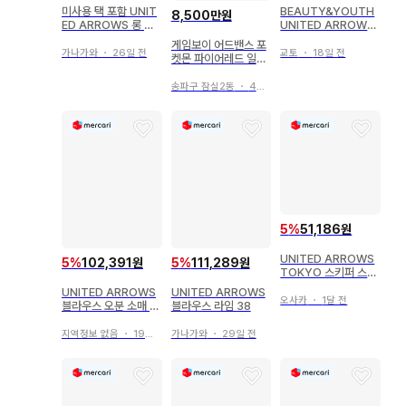
미사용 택 포함 UNIT
BEAUTY&YOUTH
8,500만원
ED ARROWS 롱 슬
UNITED ARROWS
리브 시스루 티셔츠
슬리브리스 셔츠 마 혼
게임보이 어드밴스 포
방
가나가와
・
26일 전
교토
・
18일 전
켓몬 파이어레드 일본
판 미개봉 VGA 95+
TOP 1
송파구 잠실2동
・
4시간 전
5
%
51,186원
UNITED ARROWS
5
%
102,391원
5
%
111,289원
TOKYO 스키퍼 스트
라이프 블라우스
UNITED ARROWS
UNITED ARROWS
오사카
・
1달 전
블라우스 오분 소매 블
블라우스 라임 38
랙
지역정보 없음
・
19일 전
가나가와
・
29일 전