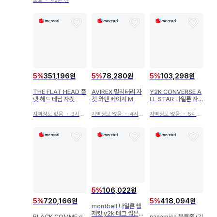
도쿄
・
42분 전
5
%
351,196원
5
%
78,280원
5
%
103,298원
THE FLAT HEAD 플
AVIREX 밀리터리 자
Y2K CONVERSE A
랫 헤드 데님 자켓
켓 와펜 베이지 M
LL STAR 나일론 자
켓 트리콜로르
지역정보 없음
・
3시간 전
지역정보 없음
・
4시간 전
지역정보 없음
・
5시간 전
5
%
106,022원
5
%
720,166원
5
%
418,094원
montbell 나일론 쉘
재킷 y2k 테크 짧은
BLACK COMME d
nanamica 블루종 (기