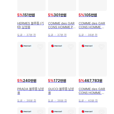
5
%
151만원
5
%
301만원
5
%
105만원
HERMES 블루종 (기
COMME des GAR
COMME des GAR
타) 남성용
CONS HOMME PL
CONS HOMME 블
US 캐주얼 자켓 남성
루종 (기타) 남성용
용
도쿄
・
37분 전
도쿄
・
37분 전
도쿄
・
38분 전
5
%
240만원
5
%
172만원
5
%
467,783원
PRADA 블루종 남성
GUCCI 블루종 남성
COMME des GAR
용
용
CONS HOMME 남
성용 자켓
도쿄
・
38분 전
도쿄
・
38분 전
도쿄
・
40분 전