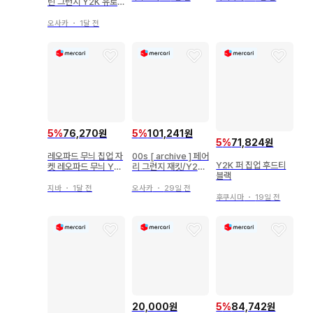
린 그런지 Y2K 유로
구제 의류 플라이트
오사카
・
1달 전
5
%
76,270원
5
%
101,241원
5
%
71,824원
레오파드 무늬 집업 자
00s [ archive ] 페어
Y2K 퍼 집업 후드티
켓 레오파드 무늬 Y2
리 그런지 재킷/Y2K/
블랙
K 갸루 독특한 애니멀
스웩
무늬
지바
・
1달 전
오사카
・
29일 전
후쿠시마
・
19일 전
20,000원
5
%
84,742원