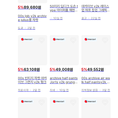
50미리 딥디크 도손 t
아카이브 y2k 레이스
5
%
89,680원
ype 마이퍼퓸 재현향
업 하프 집업 그래픽
스프레이
티셔츠
00s lgb y2k archiv
・
10일 전
효고
・
22일 전
e julius풍 자켓
도쿄
・
2달 전
5
%
63,108원
5
%
49,008원
5
%
49,552원
00s 빈티지 자켓 아카
archive half pants
00s archive air wa
이브 그런지 y2k 펑크
Jorts y2k grunge
lk half pantsy2k c
swag
boy
히로시마
・
2달 전
지바
・
10일 전
지역정보 없음
・
3달 전