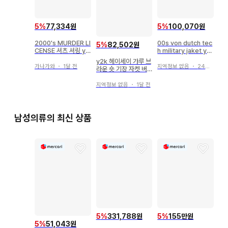
5
%
77,334원
5
%
100,070원
2000's MURDER LI
00s von dutch tec
5
%
82,502원
CENSE 셔츠 셔링 y2
h military jaket y2
k
k
y2k 헤이세이 갸루 브
가나가와
・
1달 전
지역정보 없음
・
24일 전
라운 숏 기장 자켓 버
클 포함 punk 스타일
지역정보 없음
・
1달 전
남성의류의 최신 상품
5
%
331,788원
5
%
155만원
5
%
51,043원