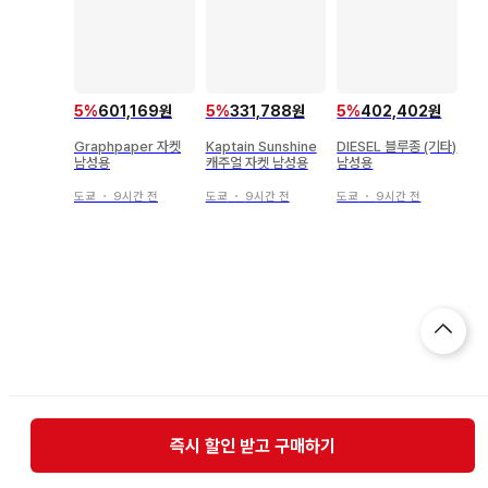
5
%
601,169원
5
%
331,788원
5
%
402,402원
Graphpaper 자켓
Kaptain Sunshine
DIESEL 블루종 (기타)
남성용
캐주얼 자켓 남성용
남성용
도쿄
・
9시간 전
도쿄
・
9시간 전
도쿄
・
9시간 전
즉시 할인 받고 구매하기