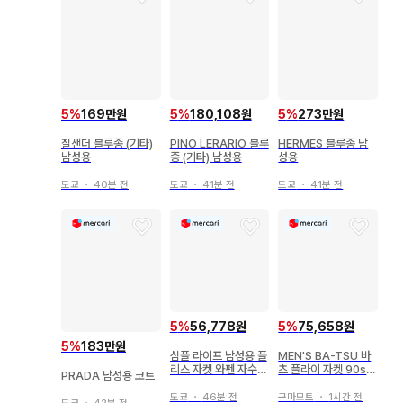
5
%
169만원
5
%
180,108원
5
%
273만원
질샌더 블루종 (기타)
PINO LERARIO 블루
HERMES 블루종 남
남성용
종 (기타) 남성용
성용
도쿄
・
40분 전
도쿄
・
41분 전
도쿄
・
41분 전
5
%
56,778원
5
%
75,658원
5
%
183만원
심플 라이프 남성용 플
MEN'S BA-TSU 바
리스 자켓 와펜 자수
츠 플라이 자켓 90s
PRADA 남성용 코트
블랙 M 블랙
MA1 블루종
도쿄
・
46분 전
구마모토
・
1시간 전