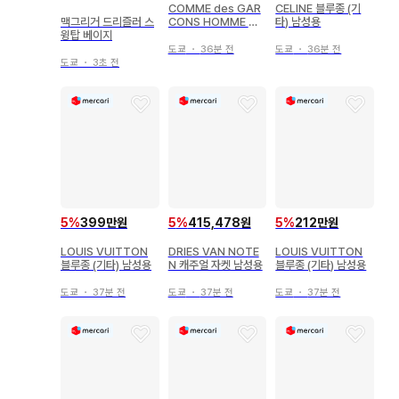
COMME des GAR
CELINE 블루종 (기
맥그리거 드리즐러 스
CONS HOMME 블
타) 남성용
윙탑 베이지
루종 (기타) 남성용
도쿄
・
36분 전
도쿄
・
36분 전
도쿄
・
3초 전
5
%
399만원
5
%
415,478원
5
%
212만원
LOUIS VUITTON
DRIES VAN NOTE
LOUIS VUITTON
블루종 (기타) 남성용
N 캐주얼 자켓 남성용
블루종 (기타) 남성용
도쿄
・
37분 전
도쿄
・
37분 전
도쿄
・
37분 전