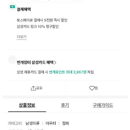
결제혜택
토스페이로 결제시 5천원 즉시 할인
삼성카드 링크 10% 청구할인
더보기
번개장터 삼성카드 혜택
삼성 제휴카드 결제 시
번개포인트 최대 3,967원
적립
공유
찜
상품정보
후기
구매가이드
카테고리
남성의류
아우터
점퍼
〉
〉