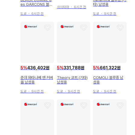
기장 보라색
es GARCONS 블루
타) 남성용
사이타마
・
6시간 전
종 (기타) 남성용
도쿄
・
6시간 전
도쿄
・
9시간 전
5
%
436,402원
5
%
331,788원
5
%
661,322원
준야 와타나베 맨 커버
Theory 코트 (기타)
COMOLI 블루종 남
올 남성용
남성용
성용
도쿄
・
9시간 전
도쿄
・
9시간 전
도쿄
・
9시간 전