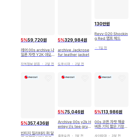
130만원
Revv G20 Shockin
g Red 앰프 헤드
5
%
59,720원
5
%
329,984원
・
1일 전
레어 00s archive 나
archive Jackrose
일론 자켓 Y2K 아오
fur leather jacket
바 착용 유사
지역정보 없음
・
2달 전
도쿠시마
・
2달 전
5
%
75,046원
5
%
113,986원
Archive 00s y2k H
00s 코튼 자켓 해골
5
%
357,436원
enley l/s tee grun
버튼 기믹 짧은 기장
ge
그런지 Y2K 시크 스
빈티지 밀리터리 퍼 달
타일
후쿠오카
・
1달 전
사이타마
・
3달 전