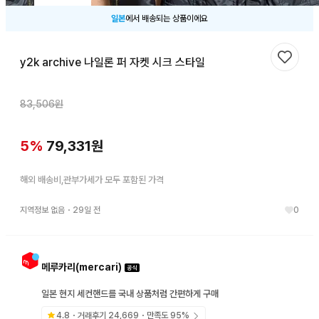
일본
에서 배송되는 상품이에요
y2k archive 나일론 퍼 자켓 시크 스타일
찜하기
83,506
원
5
%
79,331
원
해외 배송비,관부가세가 모두 포함된 가격
지역정보 없음
・
29일 전
0
메루카리(mercari)
일본 현지 세컨핸드를 국내 상품처럼 간편하게 구매
4.8
・거래후기
24,669
・만족도
95
%