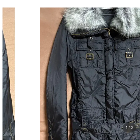
1
/
2