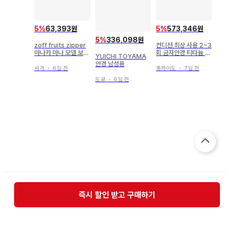
5
%
63,393원
5
%
573,346원
5
%
336,098원
zoff fruits zipper
컨디션 최상 사용 2~3
마나카 마나 모델 보스
회 금자안경 티타늄 안
YUICHI TOYAMA
턴형 안경 콜라보
경
안경 남성용
사가
・
6일 전
홋카이도
・
7일 전
도쿄
・
6일 전
즉시 할인 받고 구매하기