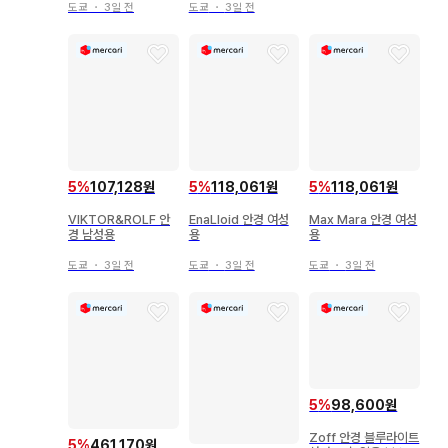
도쿄
・
3일 전
도쿄
・
3일 전
5
%
107,128원
5
%
118,061원
5
%
118,061원
VIKTOR&ROLF 안
EnaLloid 안경 여성
Max Mara 안경 여성
경 남성용
용
용
도쿄
・
3일 전
도쿄
・
3일 전
도쿄
・
3일 전
5
%
98,600원
Zoff 안경 블루라이트
5
%
461,170원