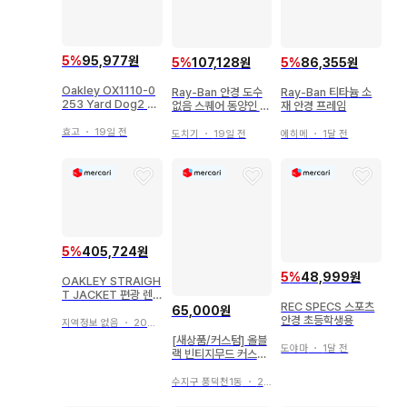
5
%
95,977원
5
%
107,128원
5
%
86,355원
Oakley OX1110-0
Ray-Ban 안경 도수
Ray-Ban 티타늄 소
253 Yard Dog2 패
없음 스퀘어 동양인 핏
재 안경 프레임
션 안경 빈티지
블랙 1639
효고
・
19일 전
도치기
・
19일 전
에히메
・
1달 전
5
%
405,724원
5
%
48,999원
OAKLEY STRAIGH
T JACKET 편광 렌
REC SPECS 스포츠
즈
65,000원
안경 초등학생용
지역정보 없음
・
20일 전
[새상품/커스텀] 올블
도야마
・
1달 전
랙 빈티지무드 커스텀
시계
수지구 풍덕천1동
・
26일 전