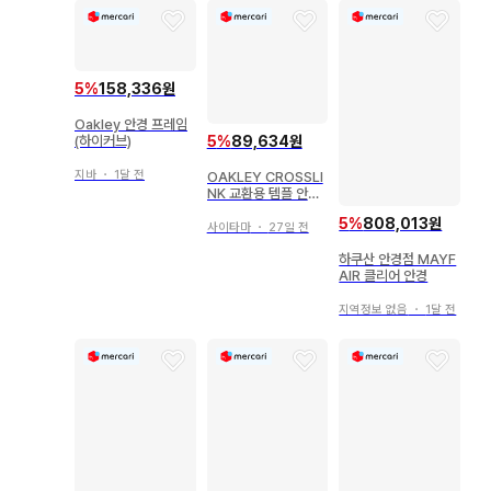
5
%
158,336원
Oakley 안경 프레임
(하이커브)
5
%
89,634원
지바
・
1달 전
OAKLEY CROSSLI
NK 교환용 템플 안경
케이스 세트
5
%
808,013원
사이타마
・
27일 전
하쿠산 안경점 MAYF
AIR 클리어 안경
지역정보 없음
・
1달 전