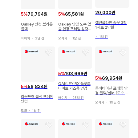
20,000원
5
%
79,794원
5
%
65,581원
캘빈클라인 속옷 3장
Oakley 안경 브라운
Oakley 안경 도수 있
1세트 2만원
블랙
음 안경 프레임 상자
없음 우편함 배송
・
1일 전
아이치
・
2달 전
오사카
・
1달 전
5
%
103,666원
5
%
69,954원
OAKLEY RX 풀루토
5
%
56,834원
콤비네이션 프레임 안
나이트 키즈용 안경
경 블랙/실버 [도수 있
라운드형 블랙 프레임
음]
아이치
・
25일 전
안경
오사카
・
19일 전
도쿄
・
1달 전