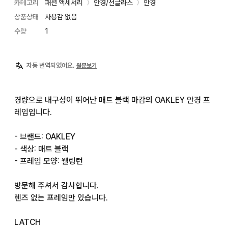
카테고리
패션 액세서리
안경/선글라스
안경
〉
〉
상품상태
사용감 없음
수량
1
자동 번역되었어요.
원문보기
경량으로 내구성이 뛰어난 매트 블랙 마감의 OAKLEY 안경 프
레임입니다.

- 브랜드: OAKLEY

- 색상: 매트 블랙

- 프레임 모양: 웰링턴

방문해 주셔서 감사합니다.

렌즈 없는 프레임만 있습니다.

LATCH
