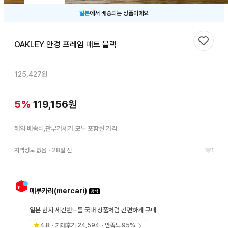
일본
에서 배송되는 상품이에요
OAKLEY 안경 프레임 매트 블랙
찜하기
125,427
원
5
%
119,156
원
해외 배송비,관부가세가 모두 포함된 가격
지역정보 없음
・
28일 전
1
메루카리(mercari)
일본 현지 세컨핸드를 국내 상품처럼 간편하게 구매
4.8
・거래후기
24,594
・만족도
95
%