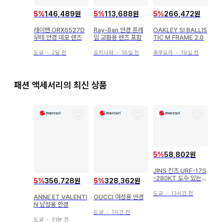
5
%
146,489원
5
%
113,688원
5
%
266,472원
레이밴 ORX6527D
Ray-Ban 안경 프레
OAKLEY SI BALLIS
무테 안경 데모 렌즈
임 교환용 렌즈 포함
TIC M FRAME 2.0
도쿄
・
2달 전
오키나와
・
16일 전
후쿠오카
・
19일 전
패션 액세서리의 최신 상품
5
%
58,802원
JINS 진즈 URF-17S
-280KT 도수 있는
5
%
356,728원
5
%
328,362원
안경
도쿄
・
13시간 전
ANNE ET VALENTI
GUCCI 여성용 안경
N 남성용 안경
도쿄
・
1시간 전
도쿄
・
31분 전