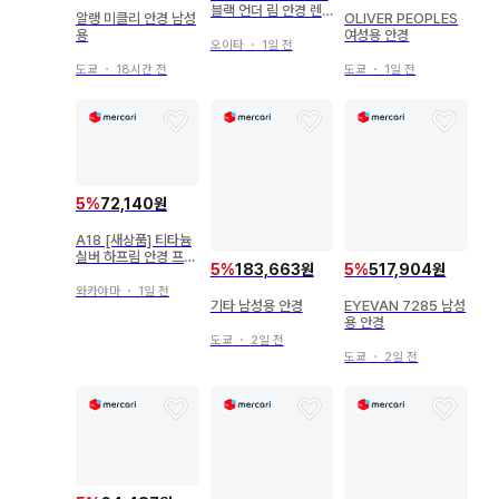
블랙 언더 림 안경 렌
알랭 미클리 안경 남성
OLIVER PEOPLES
즈 없음
용
여성용 안경
오이타
・
1일 전
도쿄
・
18시간 전
도쿄
・
1일 전
5
%
72,140원
A18 [새상품] 티타늄
실버 하프림 안경 프레
5
%
183,663원
5
%
517,904원
임 크로스
와카야마
・
1일 전
기타 남성용 안경
EYEVAN 7285 남성
용 안경
도쿄
・
2일 전
도쿄
・
2일 전