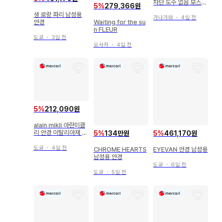
차단 도수 없음 보스턴
5
%
279,366원
CLASSIC
생 로랑 파리 남성용
가나가와
・
4일 전
Waiting for the su
안경
n FLEUR
도쿄
・
3일 전
오사카
・
4일 전
5
%
212,090원
alain mikli 아란미클
리 안경 이탈리아제 A
5
%
134만원
5
%
461,170원
03127 002
도쿄
・
4일 전
CHROME HEARTS
EYEVAN 안경 남성용
남성용 안경
도쿄
・
6일 전
도쿄
・
5일 전