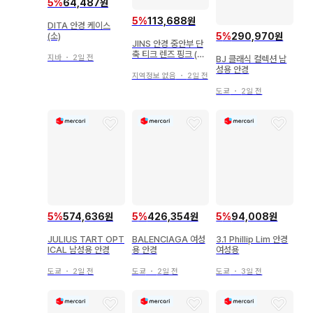
5
%
64,487원
5
%
113,688원
DITA 안경 케이스
5
%
290,970원
(소)
JINS 안경 중안부 단
축 티크 렌즈 핑크 (도
지바
・
2일 전
BJ 클래식 컬렉션 남
수 없음)
성용 안경
지역정보 없음
・
2일 전
도쿄
・
2일 전
5
%
574,636원
5
%
426,354원
5
%
94,008원
JULIUS TART OPT
BALENCIAGA 여성
3.1 Phillip Lim 안경
ICAL 남성용 안경
용 안경
여성용
도쿄
・
2일 전
도쿄
・
2일 전
도쿄
・
3일 전