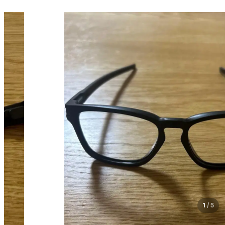
1
/
5