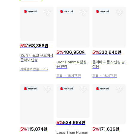
5
%
168,356원
5
%
486,958원
5
%
330,940원
Zoff 나오코 쿠로이시
콜라보 안경
Dior Homme 남성
올리버 피플스 안경 남
용 안경
성용
지역정보 없음
・
18시간 전
도쿄
・
18시간 전
도쿄
・
18시간 전
5
%
534,664원
5
%
115,874원
5
%
171,636원
Less Than Human