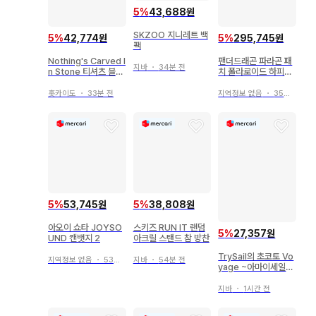
5
%
43,688원
SKZOO 지니레트 백
5
%
42,774원
5
%
295,745원
팩
Nothing's Carved I
팬더드래곤 파라곤 패
지바
・
34분 전
n Stone 티셔츠 블랙
치 폴라로이드 하피카
S
세트
홋카이도
・
33분 전
지역정보 없음
・
35분 전
5
%
53,745원
5
%
38,808원
아오이 쇼타 JOYSO
스키즈 RUN IT 랜덤
5
%
27,357원
UND 캔뱃지 2
아크릴 스탠드 참 방찬
TrySail의 초코토 Vo
지역정보 없음
・
53분 전
지바
・
54분 전
yage ~아마이세일~
TrySail 타월(워터 블
루)
지바
・
1시간 전