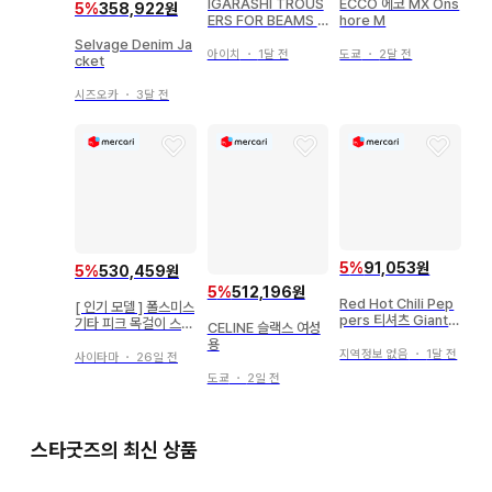
IGARASHI TROUS
ECCO 에코 MX Ons
5
%
358,922원
ERS FOR BEAMS F
hore M
데님 슬랙스
Selvage Denim Ja
아이치
・
1달 전
도쿄
・
2달 전
cket
시즈오카
・
3달 전
5
%
91,053원
5
%
530,459원
5
%
512,196원
Red Hot Chili Pep
[ 인기 모델 ] 폴스미스
pers 티셔츠 Giant X
기타 피크 목걸이 스타
CELINE 슬랙스 여성
L
블루 그린
용
지역정보 없음
・
1달 전
사이타마
・
26일 전
도쿄
・
2일 전
스타굿즈의 최신 상품