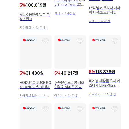
히나타자카46 Happ
y Smile Tour 2022
5
%
186,019원
매직 넘버 우치다 마아
로고T셔츠 (블랙) XX
야 티셔츠 오렌지 L
L
지바
・
1시간 전
M!LK 응원봉 밀크 크
리스탈 3
지바
・
1시간 전
사이타마
・
1시간 전
5
%
113,876원
5
%
31,490원
5
%
40,217원
미개봉 새상품 오다 카
HOKUTO JUKE BO
[선착순] 모리야 미호
즈마사 LIFE-SIZE 2
X LAND 가챠 캔뱃지
여성용 챔피온 기념 승
025 회원 한정판 라이
선권 신상 디자인 즉시
프 사이즈
가나가와
・
1시간 전
발송
지역정보 없음
・
1시간 전
아이치
・
1시간 전