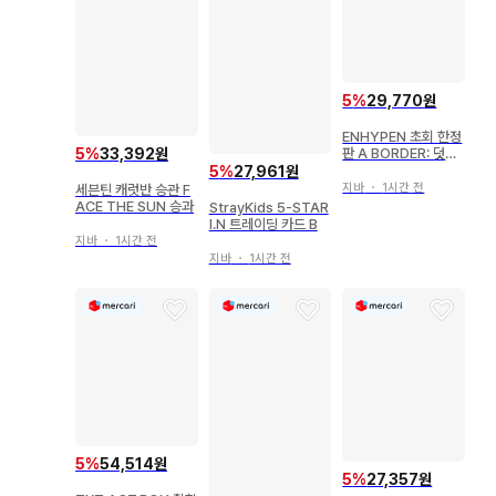
5
%
29,770원
ENHYPEN 초회 한정
판 A BORDER: 덧없
5
%
33,392원
는
5
%
27,961원
지바
・
1시간 전
세븐틴 캐럿반 승관 F
ACE THE SUN 승과
StrayKids 5-STAR
I.N 트레이딩 카드 B
지바
・
1시간 전
지바
・
1시간 전
5
%
54,514원
5
%
27,357원