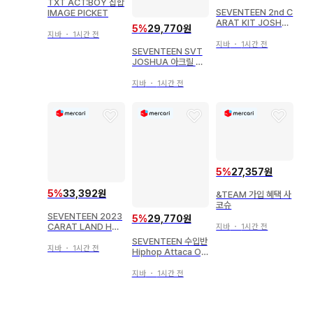
TXT ACT:BOY 집합
SEVENTEEN 2nd C
IMAGE PICKET
ARAT KIT JOSHU
5
%
29,770원
A 클리어 파일
지바
・
1시간 전
지바
・
1시간 전
SEVENTEEN SVT
JOSHUA 아크릴 스
탠드 vol.2
지바
・
1시간 전
5
%
27,357원
5
%
33,392원
&TEAM 가입 혜택 사
코슈
SEVENTEEN 2023
5
%
29,770원
CARAT LAND HOS
지바
・
1시간 전
HI LUCKY DRAW
SEVENTEEN 수입반
캔뱃지
지바
・
1시간 전
Hiphop Attaca Op.
2 ver. *트레이딩 카
드 미포함 힙포치
지바
・
1시간 전