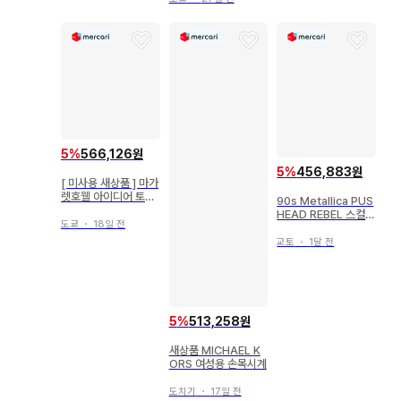
5
%
566,126원
5
%
456,883원
[ 미사용 새상품 ] 마가
렛호웰 아이디어 토트
90s Metallica PUS
백 이세탄 차콜
HEAD REBEL 스컬
도쿄
・
18일 전
프린트 티
교토
・
1달 전
5
%
513,258원
새상품 MICHAEL K
ORS 여성용 손목시계
도치기
・
17일 전