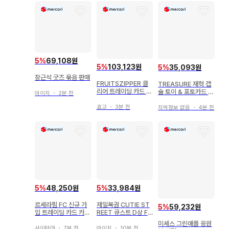
5
%
69,108원
5
%
103,123원
5
%
35,093원
장근석 굿즈 묶음 판매
FRUITSZIPPER 클
TREASURE 재혁 캡
리어 트레이딩 카드 1
슐 토이 & 포토카드 세
아이치
・
2분 전
2장 세트
트
효고
・
3분 전
지역정보 없음
・
4분 전
5
%
48,250원
5
%
33,984원
르세라핌 FC 신규 가
제일복권 CUTIE ST
5
%
59,232원
입 트레이딩 카드 카즈
REET 큐스트 D상 F
하
상 우메다 미유 2종 세
미세스 그린애플 응원
트
사이타마
・
7분 전
아이치
・
10분 전