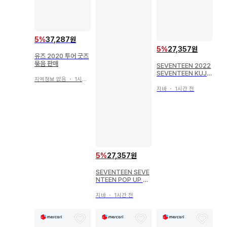
5
%
37,287원
5
%
27,357원
유즈 2020 투어 굿즈
묶음 판매
SEVENTEEN 2022
SEVENTEEN KUJI
지역정보 없음
・
1시간 전
MINGYU 스탠드 비
주얼 카드 E상
지바
・
1시간 전
5
%
27,357원
SEVENTEEN SEVE
NTEEN POP UP ST
ORE 2019 WOOZI
페이퍼 스탠드
지바
・
1시간 전