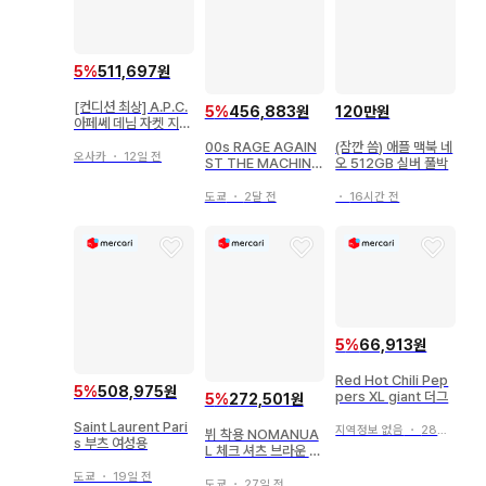
태는 이미지와 다소 다를 수 있습니다.

[ 배송에 대하여 ]

5
%
511,697원
배송 업체는 당사 지정 배송 업체입니다.

[컨디션 최상] A.P.C.
5
%
456,883원
120만원
아페쎄 데님 자켓 지쟌
본 상품은 우쓰노미야점에서 발송합니다.

1st
00s RAGE AGAIN
(잠깐 씀) 애플 맥북 네
오사카
・
12일 전
ST THE MACHINE
오 512GB 실버 풀박
앙젤라 T
상품에 따라 출하지가 다르므로, 상품의 동봉은 불가합니다.

도쿄
・
2달 전
・
16시간 전
고객님의 책임으로 인해 짐이 반송된 경우, 반송비와 재배송비
는 고객님 부담입니다. 반송비, 재배송비는 저희 매장에서 은행 
이체로 별도 청구하며, 입금 확인 후 재배송을 해드립니다. 또
한, 짐이 반송된 경우에도 주문을 취소할 수는 없습니다.

5
%
66,913원
상품관리번호: 1254217145
Red Hot Chili Pep
5
%
508,975원
pers XL giant 더그
5
%
272,501원
Saint Laurent Pari
지역정보 없음
・
28일 전
뷔 착용 NOMANUA
s 부츠 여성용
L 체크 셔츠 브라운 M
사이즈
도쿄
・
19일 전
도쿄
・
27일 전