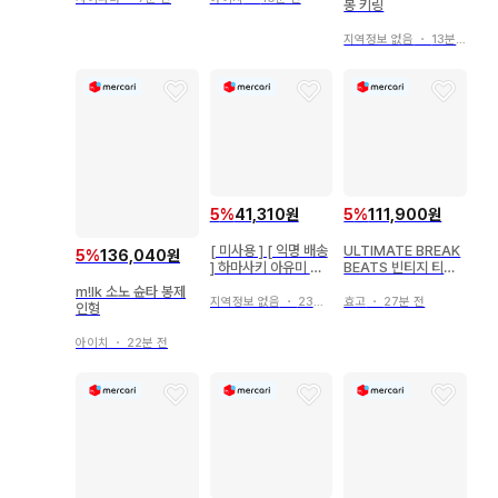
봉 키링
지역정보 없음
・
13분 전
5
%
41,310원
5
%
111,900원
[ 미사용 ] [ 익명 배송
ULTIMATE BREAK
5
%
136,040원
] 하마사키 아유미 캡
BEATS 빈티지 티셔
슐 토이 가챠 핀 배지
츠 XL 블랙
m!lk 소노 슌타 봉제
A 마크
지역정보 없음
・
23분 전
효고
・
27분 전
인형
아이치
・
22분 전