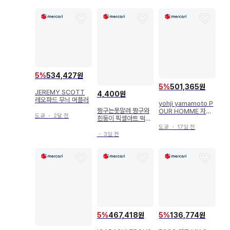
5
%
534,427원
5
%
501,365원
JEREMY SCOTT
4,400원
레오파드 무늬 머플러
yohji yamamoto P
짱구는못말려 짱구와
OUR HOMME 자켓
도쿄
・
2달 전
흰둥이 픽셀아트 떡메
남성용
모지
도쿄
・
17일 전
・
3일 전
5
%
467,418원
5
%
136,774원