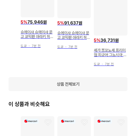
패브릭 소재 제품 (백, 태피스트리, 손수건 등)은 보관 및 배송 
시의 사정으로 접힌 자국이 있을 수 있습니다.

5
%
75,946원
5
%
91,637원
게임, DVD 등의 특전품은 타이틀에 특전 부속 기재가 없는 경
슈에이샤 슈에이샤 문
슈에이샤 슈에이샤 문
우 본체만 해당됩니다. 또한 상품이 특전품인 경우, 본체가 부속
고 코믹판 아라키 히로
고 코믹판 아라키 히로
5
%
36,731원
된다는 기재가 없는 경우 특전만 해당됩니다.

히코 죠죠의 기묘한 모
히코 죠죠의 기묘한 모
험 18~29권 (다이아
도쿄
・
7분 전
험 40~50 (스톤 오
도쿄
・
7분 전
몬드는 부서지지 않는
세가 쪼꼬노세 프리미
션) BOX 세트 문고판
다) BOX 세트 문고판
엄 피규어 그노시아 S
식품 완구 등 식품 또는 음료가 포함된 상품의 식품 및 음료 섭
Q
취는 삼가 주십시오. 저희 매장에서는 식품 완구의 부속물, 외장
도쿄
・
7분 전
을 상품의 주체로 하며, 식품으로서 판매하지 않기 때문에 섭취 
시 건강 피해에 대한 책임은 지지 않습니다.

상품 전체보기
글로벌 아이돌의 디스크나 굿즈에 동봉된 트레이딩 카드는 기본
적으로 포함되어 있지 않습니다.

이 상품과 비슷해요
[ 상품 이미지에 대하여 ]

상품 이미지는 참고 이미지를 사용하고 있으며, 실제 상품의 상