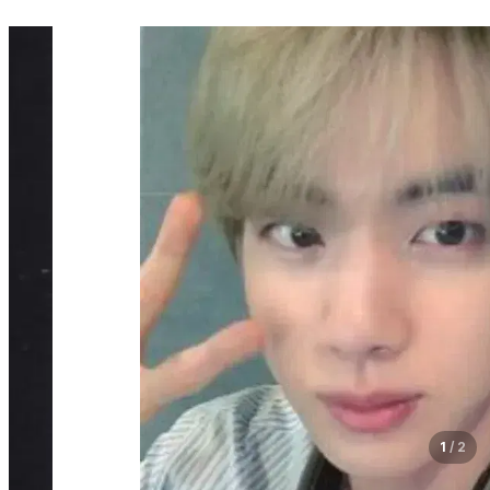
1
/
2