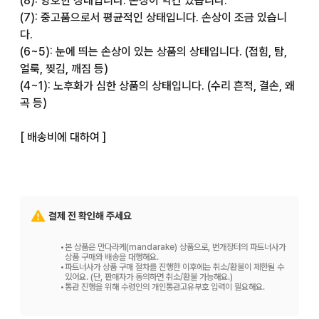
(8): 양호한 상태입니다. 손상이 약간 있습니다.

(7): 중고품으로서 평균적인 상태입니다. 손상이 조금 있습니
다.

(6~5): 눈에 띄는 손상이 있는 상품의 상태입니다. (접힘, 탐, 
얼룩, 찢김, 깨짐 등)

(4~1): 노후화가 심한 상품의 상태입니다. (수리 흔적, 결손, 왜
곡 등)

[ 배송비에 대하여 ]

저희 매장에서는 주문하신 배송비는 고객님 부담입니다.

배송비에 대해서는 상품 가격 옆에 표기된 배송비를 보시거나, 
화면 하단에 있는 [ 배송비 ] 항목을 봐주십시오.

결제 전 확인해 주세요
[ 상품에 대하여 ]

•
본 상품은 만다라케(mandarake) 상품으로, 번개장터의 파트너사가
상품 구매와 배송을 대행해요.
•
파트너사가 상품 구매 절차를 진행한 이후에는 취소/환불이 제한될 수
상품은 매장, 다른 사이트와 재고를 공유하고 있습니다. 따라서 
있어요. (단, 판매자가 동의하면 취소/환불 가능해요.)
•
통관 진행을 위해 수령인의 개인통관고유부호 입력이 필요해요.
주문 후 재고 확보가 어려울 수 있습니다.
