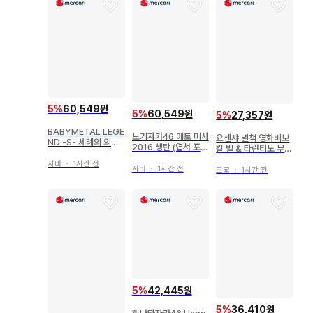
5
%
60,549원
5
%
60,549원
5
%
27,357원
BABYMETAL LEGE
노기자카46 에토 미사
요센샤 별책 영화비보
ND -S- 세례의 의식
2016 생탄 (엽서 포
킬 빌 & 타란티노 무비
BAPTISM XX TEE
함) T셔츠
인사이더
(BIG)
지바
・
1시간 전
지바
・
1시간 전
도쿄
・
1시간 전
5
%
42,445원
5
%
36,410원