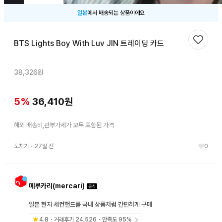
일본
에서 배송되는 상품이에요
BTS Lights Boy With Luv JIN 트레이딩 카드
찜하기
38,326
원
5
%
36,410
원
해외 배송비,관부가세가 모두 포함된 가격
도치기
・
27일 전
0
메루카리(mercari)
일본 현지 세컨핸드를 국내 상품처럼 간편하게 구매
4.8
・거래후기
24,526
・만족도
95
%