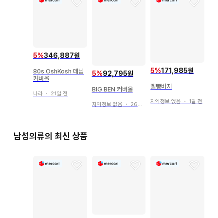
5
%
346,887원
5
%
171,985원
80s OshKosh 데님
5
%
92,795원
커버올
멜빵바지
BIG BEN 커버올
나라
・
21일 전
지역정보 없음
・
1달 전
지역정보 없음
・
26일 전
남성의류의 최신 상품