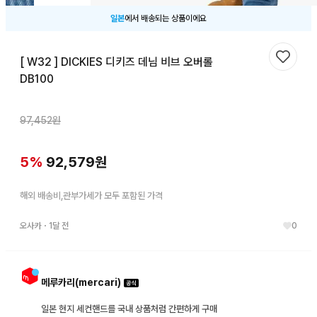
일본
에서 배송되는 상품이에요
[ W32 ] DICKIES 디키즈 데님 비브 오버롤
찜하기
DB100
97,452
원
5
%
92,579
원
해외 배송비,관부가세가 모두 포함된 가격
오사카
・
1달 전
0
메루카리(mercari)
일본 현지 세컨핸드를 국내 상품처럼 간편하게 구매