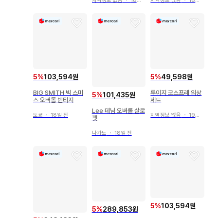
지역정보 없음
・
18일 전
지역정보 없음
・
18일 전
5
%
103,594원
5
%
49,598원
BIG SMITH 빅 스미
루이지 코스프레 의상
5
%
101,435원
스 오버롤 빈티지
세트
Lee 데님 오버롤 살로
도쿄
・
18일 전
지역정보 없음
・
19일 전
펫
나가노
・
18일 전
5
%
103,594원
5
%
289,853원