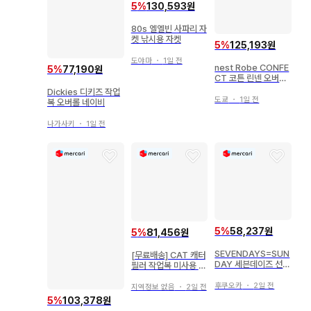
5
%
130,593원
80s 엘엘빈 사파리 자
켓 낚시용 자켓
5
%
125,193원
도야마
・
1일 전
nest Robe CONFE
5
%
77,190원
CT 코튼 린넨 오버롤
살로펫
Dickies 디키즈 작업
도쿄
・
1일 전
복 오버롤 네이비
나가사키
・
1일 전
5
%
58,237원
5
%
81,456원
SEVENDAYS=SUN
[무료배송] CAT 캐터
DAY 세븐데이즈 선데
필러 작업복 미사용 새
이 3A01M0Y0200
상품 2벌
M
후쿠오카
・
2일 전
지역정보 없음
・
2일 전
5
%
103,378원