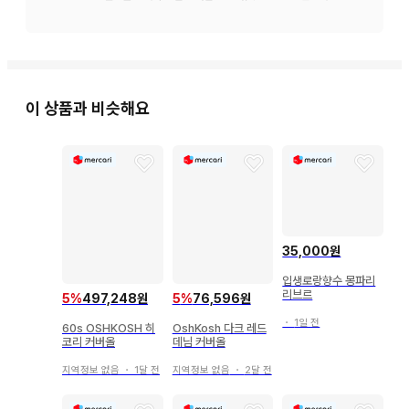
[ 36 ] 허리 100cm/밑위 62cm/인심 77cm/밑단 폭 26cm

[ 38 ] 허리 106cm/밑위 70cm/인심 77cm/밑단 폭 24cm

[ 40 ] 허리 112cm/밑위 71cm 인심 77cm/밑단 폭 27cm

[ 팔로우 할인 • 재구매 고객 할인 • 다중 구매 할인, 기타 ]

이 상품과 비슷해요
구매 전 프로필란을 확인하시고, 구매 전 댓글 부탁드립니다.

[ 오키나와현 • 홋카이도에 속하는 도서 지역 • 도서 지역의 배
송비 포함 대응에 관하여 ]

번거로우시겠지만, 구매 전 프로필란을 확인하시고 미리 상담해 
주십시오.
35,000원
입생로랑향수 몽파리
리브르
5
%
497,248원
5
%
76,596원
・
1일 전
60s OSHKOSH 히
OshKosh 다크 레드
코리 커버올
데님 커버올
지역정보 없음
・
1달 전
지역정보 없음
・
2달 전