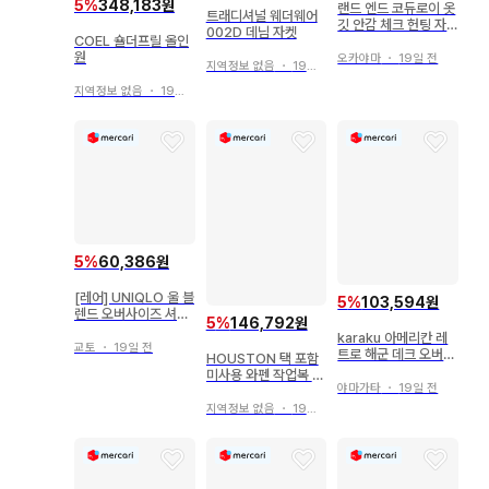
5
%
348,183원
랜드 엔드 코듀로이 옷
트래디셔널 웨더웨어
깃 안감 체크 헌팅 자
002D 데님 자켓
COEL 숄더프릴 올인
켓
원
오카야마
・
19일 전
지역정보 없음
・
19일 전
지역정보 없음
・
19일 전
5
%
60,386원
[레어] UNIQLO 울 블
5
%
103,594원
렌드 오버사이즈 셔츠
5
%
146,792원
자켓 M +j
karaku 아메리칸 레
교토
・
19일 전
트로 해군 데크 오버
HOUSTON 택 포함
살로펫 XL 밀리터리
미사용 와펜 작업복 오
데님
야마가타
・
19일 전
렌지
지역정보 없음
・
19일 전