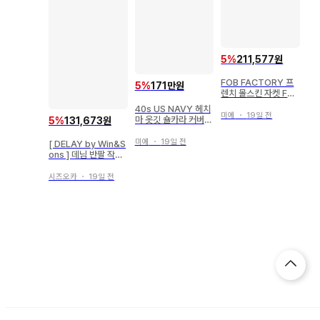
5
%
211,577원
FOB FACTORY 프
5
%
171만원
렌치 몰스킨 자켓 F23
73 사이즈 4
40s US NAVY 헤치
미에
・
19일 전
마 옷깃 숄카라 커버올
5
%
131,673원
빈티지 레어
미에
・
19일 전
[ DELAY by Win&S
ons ] 데님 반팔 작업
복 데미지 가공!
시즈오카
・
19일 전