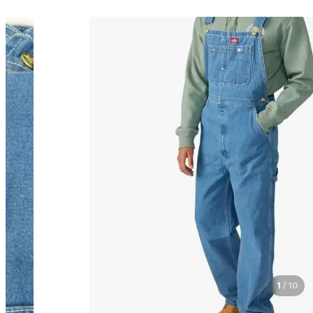
1
/
10