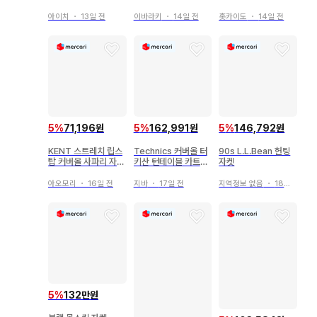
워크 자켓
아이치
・
13일 전
이바라키
・
14일 전
홋카이도
・
14일 전
5
%
71,196원
5
%
162,991원
5
%
146,792원
KENT 스트레치 립스
Technics 커버올 터
90s L.L.Bean 헌팅
탑 커버올 사파리 자켓
키산 턴테이블 카트리
자켓
네이비 LL
지
아오모리
・
16일 전
지바
・
17일 전
지역정보 없음
・
18일 전
5
%
132만원