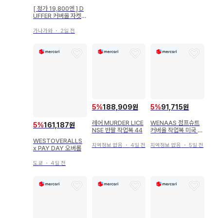
[ 정가 19,800엔 ] D
UFFER 커버올 자켓
네이비 M 새상품급
가나가와
・
2일 전
5
%
188,909원
5
%
91,715원
레어 MURDER LICE
WENAAS 점프슈트
5
%
161,187원
NSE 반팔 작업복 44
커버올 작업복 미국 수
입
WESTOVERALLS
지역정보 없음
・
4일 전
지역정보 없음
・
5일 전
x PAY DAY 오버롤
도쿄
・
4일 전