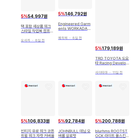
5
%
146,792원
5
%
54,997원
Engineered Garm
택 포함 새상품 워크
ents WORKADAY
스타일 작업복 점프슈
커버올
트 casual active ta
에히메
・
8일 전
ste
오사카
・
8일 전
5
%
179,189원
TRD TOYOTA 도요
타 Racing Develop
ment 작업복
사이타마
・
11일 전
5
%
106,833원
5
%
92,784원
5
%
200,788원
빈티지 유로 워크 코튼
JOHNBULL 데님 오
blurhms ROOTST
트윌 워크 자켓 커버올
버롤 살로펫
OCK 라이트 몰스킨