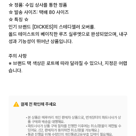
☆ 정품: 수입 상사를 통한 정품

☆ 발송 사이즈: 택배 80 사이즈

☆ 특징 ☆

인기 브랜드 [DICKIES]의 스테디셀러 오버롤.

올드 테이스트의 베이직한 루즈 실루엣으로 완성되었으며, 내구
성과 기능성이 뛰어난 상품입니다.

주의 사항

※ 브랜드 택 색상은 로트에 따라 달라질 수 있으나, 지정은 어렵
습니다.

☆ 치수 측정 사이즈 ☆

※ 평평하게 놓았을 때의 치수이므로 약간의 오차는 고려해 주
십시오. 단위는 (cm)입니다.

결제 전 확인해 주세요
LENGTH 32

[ 30 ] 허리 86cm/밑위 62cm/인심 77cm/밑단 폭 24cm

•
본 상품은 메루카리 개인 판매자 상품으로, 번개장터의 파트너사가 상
[ 32 ] 허리 88cm/밑위 64cm/인심 77cm/밑단 폭 25cm

품 구매와 배송을 대행해요.
•
파트너사가 상품 구매 절차를 진행한 이후에는 취소/환불이 제한될 수
[ 34 ] 허리 94cm/밑위 66cm/인심 77cm/밑단 폭 26cm

있어요. (단, 판매자가 동의하면 취소/환불 가능해요.)
•
통관 진행을 위해 수령인의 개인통관고유부호 입력이 필요해요.