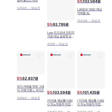
블랙 몰스킨 자켓
5
%
103,584원
나가사키
・
18일 전
LANDS' END 데님
커버올 XL
가나가와
・
18일 전
5
%
92,795원
Lee 리 0294 빈티지
가공 데님 살로펫 오버
롤
가가와
・
18일 전
5
%
52,837원
무지 커버올 자켓 그레
이 구제 의류 L 사이즈
5
%
103,594원
5
%
101,435원
이바라키
・
18일 전
(미사용 새상품) HIN
( 미사용 새상품 ) HIN
O 히노자동차 작업옷
O 히노자동차 작업옷
작업복 4L 여름용
작업복 4L 여름용