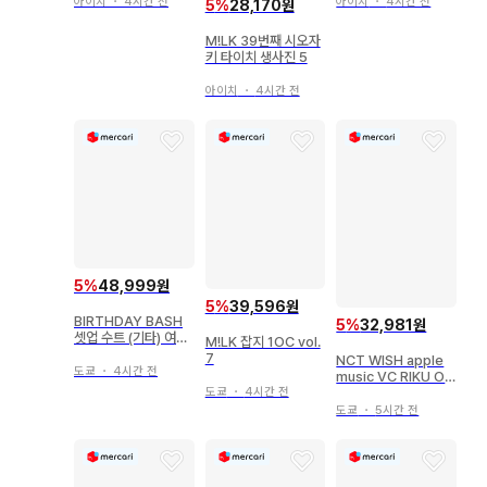
아이치
・
4시간 전
아이치
・
4시간 전
5
%
28,170원
M!LK 39번째 시오자
키 타이치 생사진 5
아이치
・
4시간 전
5
%
48,999원
5
%
39,596원
BIRTHDAY BASH
5
%
32,981원
셋업 수트 (기타) 여성
M!LK 잡지 1OC vol.
용
7
NCT WISH apple
도쿄
・
4시간 전
music VC RIKU Od
e to Love
도쿄
・
4시간 전
도쿄
・
5시간 전