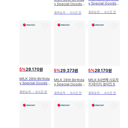
y Special Goods
y Special Goods
사노하야토 브로마이
사노 하야토 생사진 1
드 21
후쿠오카
・
6시간 전
6
후쿠오카
・
5시간 전
5
%
28,170원
5
%
28,170원
5
%
29,373원
M!LK 28th Birthda
M!LK 64번째 시오자
M!LK 28th Birthda
y Special Goods
키 타이치 생사진 5
y Special Goods
사노하야토 생사진 28
사노하야토 브로마이
후쿠오카
・
6시간 전
드 2
후쿠오카
・
6시간 전
후쿠오카
・
6시간 전