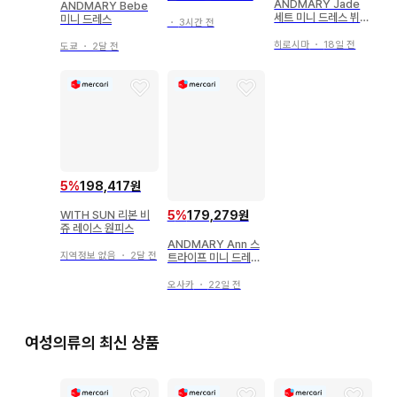
ANDMARY Jade
ANDMARY Bebe
드로즈
세트 미니 드레스 뷔스
미니 드레스
・
3시간 전
티에만
히로시마
・
18일 전
도쿄
・
2달 전
5
%
198,417원
WITH SUN 리본 비
5
%
179,279원
쥬 레이스 원피스
ANDMARY Ann 스
지역정보 없음
・
2달 전
트라이프 미니 드레스
블랙
오사카
・
22일 전
여성의류의 최신 상품