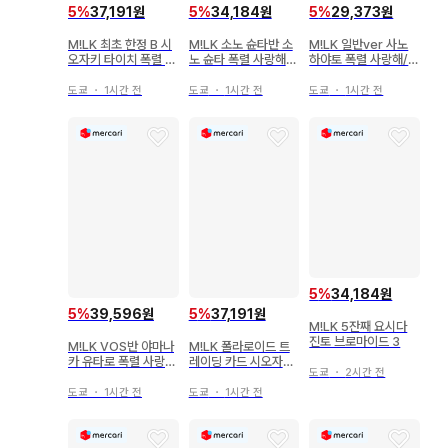
5
%
37,191원
5
%
34,184원
5
%
29,373원
M!LK 최초 한정 B 시
M!LK 소노 슌타반 소
M!LK 일반ver 사노
오자키 타이치 폭렬 사
노 슌타 폭렬 사랑해/
하야토 폭렬 사랑해/너
랑해 / 너무 좋아해서
너무 좋아서 멸! 1/3
무 좋아해서 멸!
멸!
도쿄
・
1시간 전
도쿄
・
1시간 전
도쿄
・
1시간 전
5
%
34,184원
5
%
39,596원
5
%
37,191원
M!LK 5잔째 요시다
진토 브로마이드 3
M!LK VOS반 야마나
M!LK 폴라로이드 트
카 유타로 폭렬 사랑
레이딩 카드 시오자키
도쿄
・
2시간 전
해/너무 좋아서 멸!
타이치 2025-2026
SMILE POP B
도쿄
・
1시간 전
도쿄
・
1시간 전