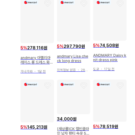
5
%
74,508원
5
%
297,790원
5
%
278,116원
ANDMARY Daisy k
andmary Lisa che
andmary 아멜리아
nit dress pink
ck long dress
레이스 롱 드레스 화이
트
도쿄
・
17일 전
지역정보 없음
・
28일 전
가나가와
・
1달 전
34,000원
5
%
78,519원
5
%
145,213원
[새상품]CK 캘빈클라
인 남자 팬티 속옷 5종