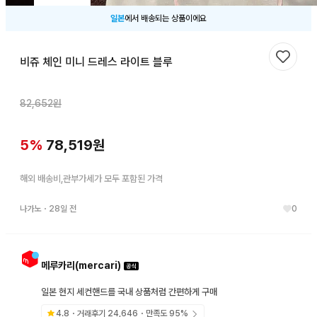
일본
에서 배송되는 상품이에요
비쥬 체인 미니 드레스 라이트 블루
찜하기
82,652
원
5
%
78,519
원
해외 배송비,관부가세가 모두 포함된 가격
나가노
・
28일 전
0
메루카리(mercari)
일본 현지 세컨핸드를 국내 상품처럼 간편하게 구매
4.8
・거래후기
24,646
・만족도
95
%