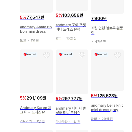
5
%
103,656원
5
%
77,547원
7,900원
andmary 조에 포켓
andmary Annie rib
키링 인형 옐로우 흰둥
미니 드레스 블랙
bon mini dress
이
효고
・
15일 전
도쿄
・
1달 전
・
47분 전
5
%
125,523원
5
%
291,109원
5
%
297,777원
andmary Leila knit
Andmary Karen 체
andmary 데이지 벨
mini dress gray
크 미니 드레스 M
루어 미니 드레스
군마
・
29일 전
가나가와
・
1달 전
가나가와
・
1달 전