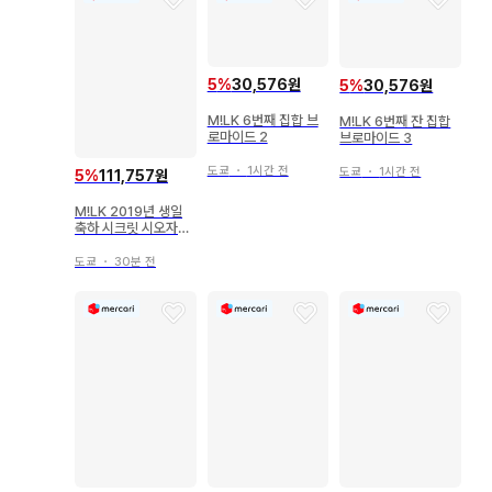
5
%
30,576원
5
%
30,576원
M!LK 6번째 집합 브
M!LK 6번째 잔 집합
로마이드 2
브로마이드 3
도쿄
・
1시간 전
도쿄
・
1시간 전
5
%
111,757원
M!LK 2019년 생일
축하 시크릿 시오자키
타이치 공식 사진*1장
도쿄
・
30분 전