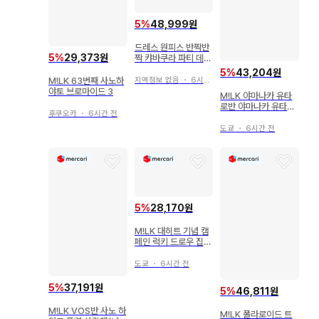
5
%
48,999원
드레스 원피스 반짝반
5
%
29,373원
짝 캬바쿠라 파티 데이
트
5
%
43,204원
지역정보 없음
・
6시간 전
M!LK 63번째 사노하
야토 브로마이드 3
M!LK 야마나카 유타
로반 야마나카 유타로
후쿠오카
・
6시간 전
폭렬 사랑해/너무 좋아
서 멸! 3/3
도쿄
・
6시간 전
5
%
28,170원
M!LK 대히트 기념 캠
페인 럭키 드로우 집합
폭렬 사랑해/너무 좋아
서 멸망! B상
도쿄
・
6시간 전
5
%
37,191원
5
%
46,811원
M!LK VOS반 사노 하
M!LK 폴라로이드 트