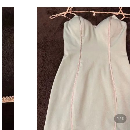
1
/
3