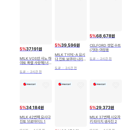
5
%
68,678원
5
%
39,596원
CELFORD 셋업 수트
5
%
37,191원
(기타) 여성용
M!LK TYPE-A 요시
M!LK VOS반 사노 하
다 진토 보쿠라 나리
도쿄
・
2시간 전
야토 폭렬 사랑해/너무
레볼루션
좋아서 멸!
도쿄
・
2시간 전
도쿄
・
2시간 전
5
%
29,373원
5
%
34,184원
M!LK 37번째 시오자
M!LK 42번째 요시다
키 타이치 생사진 2
진토 브로마이드 1