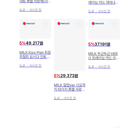
야토 폭렬 사랑해/너무
레이딩 카드 야마나카
좋아서 멸!
유타로 2025-2026
도쿄
・
6시간 전
SMILE POP B
도쿄
・
6시간 전
5
%
49,217원
5
%
37,191원
M!LK Kiss Plan 회장
M!LK 두근두근 HER
추첨회 요시다 진토 셀
O 트레이딩 카드 사노
카 트레이딩 카드 센다
하야토 2024 HERO
이
도쿄
・
6시간 전
가로
도쿄
・
6시간 전
5
%
29,373원
M!LK 일반ver 시오자
키 타이치 폭렬 사랑
해/너무 좋아서 멸!
도쿄
・
6시간 전