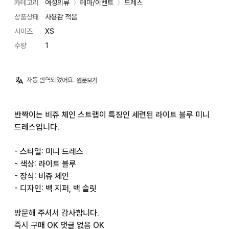
카테고리
여성의류
테마/이벤트
드레스
〉
〉
상품상태
사용감 적음
사이즈
XS
수량
1
자동 번역되었어요.
원문보기
반짝이는 비쥬 체인 스트랩이 특징인 세련된 라이트 블루 미니 
드레스입니다.

- 스타일: 미니 드레스

- 색상: 라이트 블루

- 장식: 비쥬 체인

- 디자인: 백 지퍼, 백 슬릿

방문해 주셔서 감사합니다.

즉시 구매 OK 댓글 없음 OK