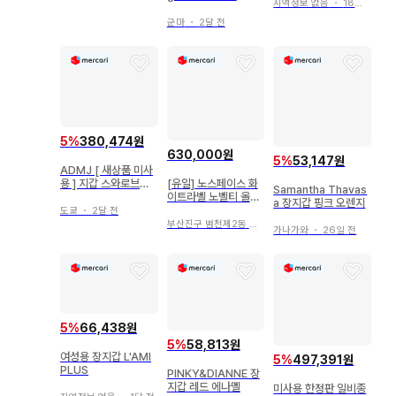
지역정보 없음
・
18일 전
군마
・
2달 전
5
%
380,474원
630,000원
5
%
53,147원
ADMJ [ 새상품 미사
용 ] 지갑 스와로브스
[유일] 노스페이스 화
Samantha Thavas
키 장지갑
이트라벨 노벨티 올레
a 장지갑 핑크 오렌지
마 자켓 블랙 xxl 완전
도쿄
・
2달 전
새상품
부산진구 범천제2동
・
1일 전
가나가와
・
26일 전
5
%
66,438원
5
%
58,813원
여성용 장지갑 L'AMI
5
%
497,391원
PLUS
PINKY&DIANNE 장
지갑 레드 에나멜
미사용 한정판 일비종