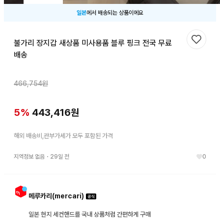
일본
에서 배송되는 상품이에요
불가리 장지갑 새상품 미사용품 블루 핑크 전국 무료
찜하기
배송
466,754
원
5
%
443,416
원
해외 배송비,관부가세가 모두 포함된 가격
지역정보 없음
・
29일 전
0
메루카리(mercari)
일본 현지 세컨핸드를 국내 상품처럼 간편하게 구매