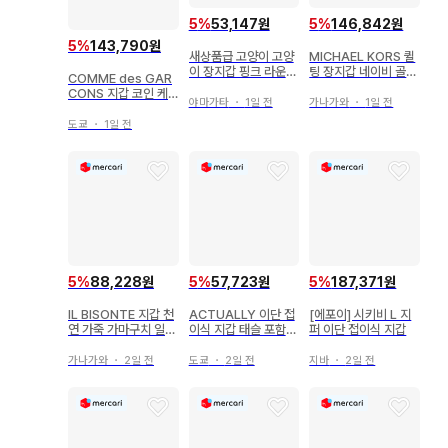
5
%
53,147원
5
%
146,842원
5
%
143,790원
새상품급 고양이 고양
MICHAEL KORS 퀼
이 장지갑 핑크 라운드
팅 장지갑 네이비 골드
COMME des GAR
지퍼 고양이 귀 자수
여성용
CONS 지갑 코인 케
귀여운
야마가타
・
1일 전
가나가와
・
1일 전
이스 여성용
도쿄
・
1일 전
5
%
88,228원
5
%
57,723원
5
%
187,371원
IL BISONTE 지갑 천
ACTUALLY 이단 접
[에포이] 시키비 L 지
연 가죽 가마구치 일비
이식 지갑 태슬 포함
퍼 이단 접이식 지갑
종떼 천연 가죽 이탈리
핑크
아제
가나가와
・
2일 전
도쿄
・
2일 전
지바
・
2일 전