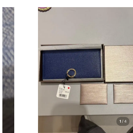
1
/
4