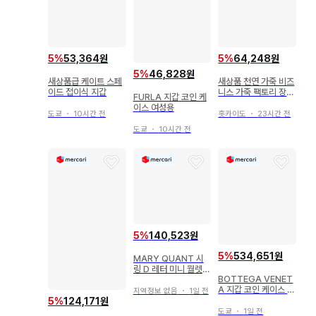
5
%
53,364원
5
%
64,248원
5
%
46,828원
새상품급 케이트 스페
새상품 천연 가죽 비즈
이드 접이식 지갑
니스 가죽 팩토리 장지
FURLA 지갑 코인 케
갑(동전 지갑 있음) 레
이스 여성용
드 가죽
도쿄
・
10시간 전
홋카이도
・
23시간 전
도쿄
・
10시간 전
5
%
140,523원
5
%
534,651원
MARY QUANT 시
링 D 레터 미니 월렛 [
BOTTEGA VENET
화이트 ]
A 지갑 코인 케이스 여
지역정보 없음
・
1일 전
성용
5
%
124,171원
도쿄
・
1일 전