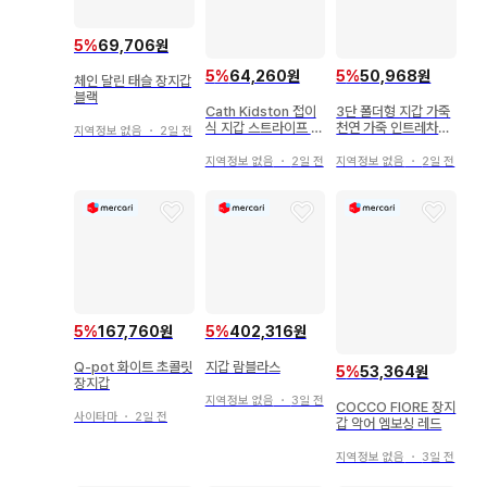
5
%
69,706원
5
%
64,260원
5
%
50,968원
체인 달린 태슬 장지갑
블랙
Cath Kidston 접이
3단 폴더형 지갑 가죽
식 지갑 스트라이프 꽃
천연 가죽 인트레차트
지역정보 없음
・
2일 전
무늬
풍 뜨개질 고급스러움
카드 홀더
지역정보 없음
・
2일 전
지역정보 없음
・
2일 전
5
%
167,760원
5
%
402,316원
Q-pot 화이트 초콜릿
지갑 람블라스
5
%
53,364원
장지갑
지역정보 없음
・
3일 전
COCCO FIORE 장지
사이타마
・
2일 전
갑 악어 엠보싱 레드
지역정보 없음
・
3일 전