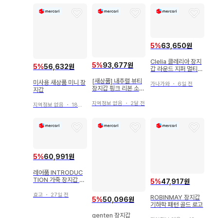
라향수 선데이모닝 재
즈클럽
5
%
63,650원
Clelia 클레리아 장지
5
%
93,677원
5
%
56,632원
갑 라운드 지퍼 멀티
컬러
[새상품] 내추럴 뷰티
미사용 새상품 미니 장
가나가와
・
6일 전
장지갑 핑크 리본 소가
지갑
죽 정가 13200엔
지역정보 없음
・
2달 전
지역정보 없음
・
18일 전
5
%
60,991원
레어품 INTRODUC
TION 가죽 장지갑 스
5
%
47,917원
트랩 포함 핑크 계열
효고
・
27일 전
ROBINMAY 장지갑
5
%
50,096원
기하학 패턴 골드 로고
genten 장지갑