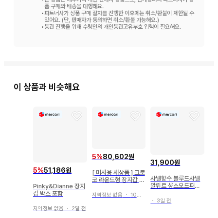
품 구매와 배송을 대행해요.
•
파트너사가 상품 구매 절차를 진행한 이후에는 취소/환불이 제한될 수
있어요. (단, 판매자가 동의하면 취소/환불 가능해요.)
•
통관 진행을 위해 수령인의 개인통관고유부호 입력이 필요해요.
이 상품과 비슷해요
5
%
80,602원
31,900원
5
%
51,186원
[ 미사용 새상품 ] 크로
샤넬향수 블루드샤넬
코 라운드형 장지갑 블
알뤼르 샹스오드퍼퓸
Pinky&Dianne 장지
루
샹스뚜왈렛 넘버파이
갑 박스 포함
지역정보 없음
・
10일 전
브 코코마드모아젤 디
・
3일 전
올향수 블루밍부케 소
지역정보 없음
・
2달 전
바쥬 자도르 마르지엘