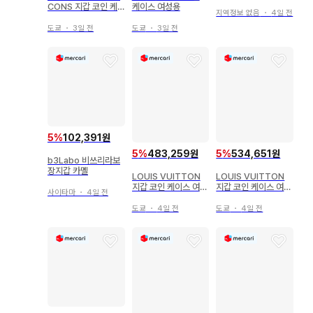
CONS 지갑 코인 케
케이스 여성용
지역정보 없음
・
4일 전
이스 여성용
도쿄
・
3일 전
도쿄
・
3일 전
5
%
102,391원
5
%
483,259원
5
%
534,651원
b3Labo 비쓰리라보
장지갑 카멜
LOUIS VUITTON
LOUIS VUITTON
지갑 코인 케이스 여성
지갑 코인 케이스 여성
사이타마
・
4일 전
용
용
도쿄
・
4일 전
도쿄
・
4일 전