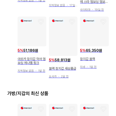
지역정보 없음
・
1달 전
떼 스타 엠보싱 엠보
라운드 장지갑 골드 별
지역정보 없음
・
17일 전
사이타마
・
19일 전
5
%
51,186원
5
%
65,350원
아르카 장지갑 악어 엠
장지갑 블랙
5
%
58,813원
보싱 에나멜 핑크
지바
・
1달 전
블랙 장지갑 새상품급
지역정보 없음
・
1달 전
오사카
・
2달 전
가방/지갑의 최신 상품