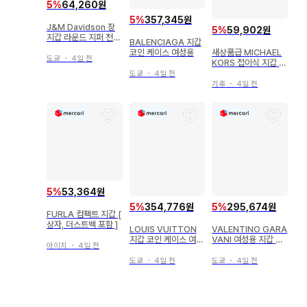
5
%
64,260원
5
%
357,345원
J&M Davidson 장
5
%
59,902원
지갑 라운드 지퍼 천연
BALENCIAGA 지갑
가죽 네이비 새상품급
새상품급 MICHAEL
코인 케이스 여성용
도쿄
・
4일 전
KORS 접이식 지갑 핑
크
도쿄
・
4일 전
기후
・
4일 전
5
%
53,364원
5
%
354,776원
5
%
295,674원
FURLA 컴팩트 지갑 [
상자, 더스트백 포함 ]
LOUIS VUITTON
VALENTINO GARA
지갑 코인 케이스 여성
VANI 여성용 지갑 코
아이치
・
4일 전
용
인 케이스
도쿄
・
4일 전
도쿄
・
4일 전