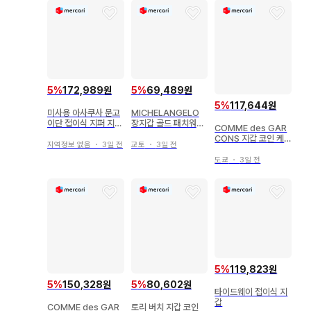
5
%
172,989원
5
%
69,489원
5
%
117,644원
미사용 아사쿠사 문고
MICHELANGELO
이단 접이식 지퍼 지갑
장지갑 골드 패치워크
COMME des GAR
하나비시
풍
CONS 지갑 코인 케
지역정보 없음
・
3일 전
교토
・
3일 전
이스 여성용
도쿄
・
3일 전
5
%
119,823원
5
%
150,328원
5
%
80,602원
타이드웨이 접이식 지
갑
COMME des GAR
토리 버치 지갑 코인