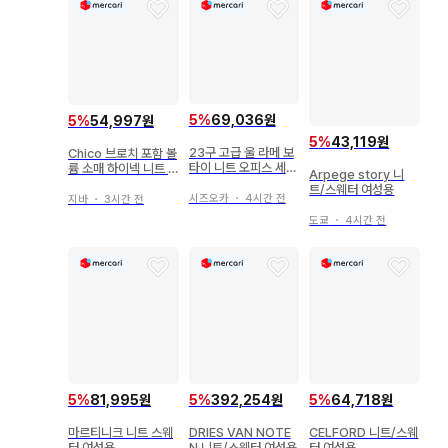
5
%
69,036원
5
%
54,997원
5
%
43,119원
23구 고급 울 라메 보
Chico 브로치 포함 볼
타이 니트 오피스 세레
륨 소매 하이넥 니트 P
Arpege story 니
모니
INK
트/스웨터 여성용
시즈오카
・
4시간 전
지바
・
3시간 전
도쿄
・
4시간 전
5
%
81,995원
5
%
392,254원
5
%
64,718원
마르티니크 니트 스웨
DRIES VAN NOTE
CELFORD 니트/스웨
터 여성용
N 니트/스웨터 여성용
터 여성용