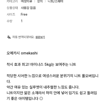
카테고리
여성의류
상의
니트/스웨터
〉
〉
상품상태
사용감 없음
사이즈
Free
수량
1
자동 번역되었어요.
원문보기
오메카시 omekashi

착시 효과 최고! 마이너스 5kg는 보여주는 니트

적당한 시어한 느낌으로 여성스러운 분위기의 니트 풀오버입니
다.

약간 여유 있는 실루엣이 내추럴한 느낌도 줍니다.

니트이지만 얇은 소재라서 하의 안에 넣어 입기도 쉽고 돌려입
기 좋은 아이템입니다 ◎
