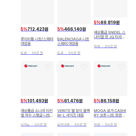
5
%
69,819원
5
%
712,423원
5
%
466,140원
새상품급 SNIDEL 스
나이델 컷 JQ 티셔츠
루이비통 니트/스웨터
BALENCIAGA 니트
샤기 니트
여성용
스웨터 여성용
지바
・
2시간 전
도쿄
・
1시간 전
도쿄
・
2시간 전
5
%
101,493원
5
%
61,476원
5
%
86,158원
새상품급 소니아 리키
VERITE 펄 장식 블랙
MOGA 모가 CASHI
엘 자수 스팽글 니트
M~L 사이즈 대응
RY 코튼 니트 프렌치
블랙*PD604
슬리브 니트T셔츠
나가노
・
2시간 전
오키나와
・
3시간 전
지바
・
3시간 전