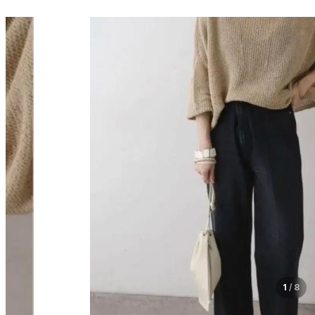
1
/
8