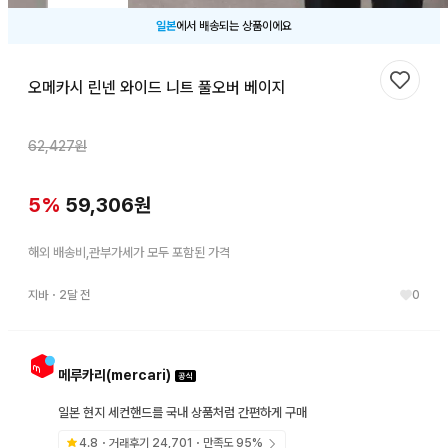
일본
에서 배송되는 상품이에요
오메카시 린넨 와이드 니트 풀오버 베이지
찜하기
62,427
원
5
%
59,306
원
해외 배송비,관부가세가 모두 포함된 가격
지바
・
2달 전
0
메루카리(mercari)
일본 현지 세컨핸드를 국내 상품처럼 간편하게 구매
4.8
・거래후기
24,701
・만족도
95
%