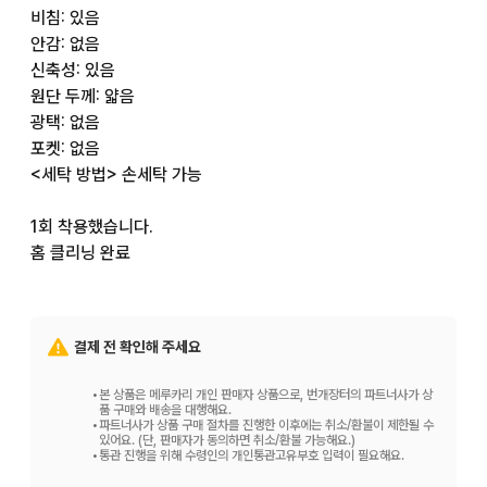
비침: 있음

안감: 없음

신축성: 있음

원단 두께: 얇음

광택: 없음

포켓: 없음

<세탁 방법> 손세탁 가능

1회 착용했습니다.

홈 클리닝 완료
결제 전 확인해 주세요
•
본 상품은 메루카리 개인 판매자 상품으로, 번개장터의 파트너사가 상
품 구매와 배송을 대행해요.
•
파트너사가 상품 구매 절차를 진행한 이후에는 취소/환불이 제한될 수
있어요. (단, 판매자가 동의하면 취소/환불 가능해요.)
•
통관 진행을 위해 수령인의 개인통관고유부호 입력이 필요해요.