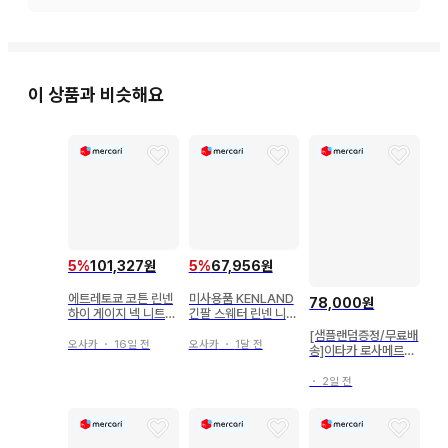
이 상품과 비슷해요
5
%
101,327원
5
%
67,956원
에트레토쿄 코튼 린넨
미사용품 KENLAND
78,000원
하이 게이지 넥 니트
긴팔 스웨터 린넨 니트
풀오버 그레이 F
일본제 워셔블
[샘플랜덤증정/무료배
오사카
・
16일 전
오사카
・
1달 전
송]이타카 로사메르소
백설공주 미백팩
・
2일 전