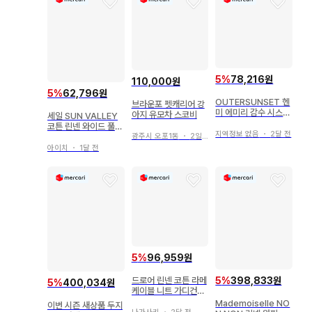
5
%
78,216원
110,000원
5
%
62,796원
OUTERSUNSET 헨
브라운포 펫캐리어 강
미 에미리 감수 시스루
아지 유모차 스코비
세일 SUN VALLEY
니트 풀오버 린넨 혼방
코튼 린넨 와이드 풀오
지역정보 없음
・
2달 전
버 파스텔 그린
광주시 오포1동
・
2일 전
아이치
・
1달 전
5
%
96,959원
5
%
398,833원
드로어 린넨 코튼 라메
5
%
400,034원
케이블 니트 가디건
봄/여름 연한 핑크 계
Mademoiselle NO
이번 시즌 새상품 두지
열