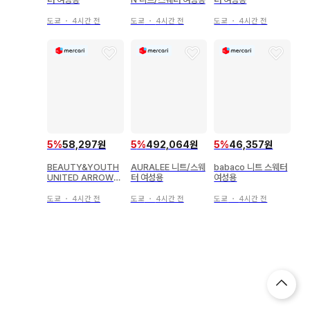
도쿄
・
4시간 전
도쿄
・
4시간 전
도쿄
・
4시간 전
5
%
58,297원
5
%
492,064원
5
%
46,357원
BEAUTY&YOUTH
AURALEE 니트/스웨
babaco 니트 스웨터
UNITED ARROWS
터 여성용
여성용
베스트/슬리브리스 여
성용
도쿄
・
4시간 전
도쿄
・
4시간 전
도쿄
・
4시간 전