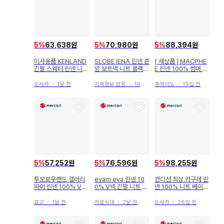
5
%
63,638원
5
%
70,980원
5
%
88,394원
미사용품 KENLAND
SLOBE IENA 린넨 혼
[ 새상품 ] MACPHE
긴팔 스웨터 린넨 니트
방 보트넥 니트 블랙
E 린넨 100% 썸머 니
일본제 세탁 가능
여름 썸머 니트 체형
트 케이블 반팔 1 린넨
커버
오사카
・
1달 전
지역정보 없음
・
19일 전
홋카이도
・
19일 전
5
%
57,252원
5
%
76,596원
5
%
98,255원
투모로우랜드 갤러리
evam eva 린넨 10
컨디션 최상 카구레 린
바이 린넨 100% V넥
0% V넥 긴팔 니트 얇
넨 100% 니트 베이지
썸머 니트 모카 칠분
은 소재 블랙 일본제
V넥 상의
M
효고
・
1달 전
히로시마
・
2달 전
오사카
・
28일 전