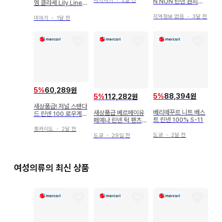
나가사키
・
2달 전
N NON 린넨 원피스
엠 클라세 Lily Linen
니트 세트 새상품
아제 풀오버 베이지
지역정보 없음
・
3달 전
미야기
・
1달 전
5
%
60,289원
5
%
88,394원
5
%
112,282원
새상품급! 저널 스탠다
베리떼꾸르 니트 베스
새상품급 베르메이유
드 린넨 100 로우게이
트 린넨 100% S-11
페예나 린넨 턱 팬츠
지 니트 스웨터
베이지 36
홋카이도
・
2달 전
도쿄
・
2달 전
도쿄
・
29일 전
여성의류의 최신 상품