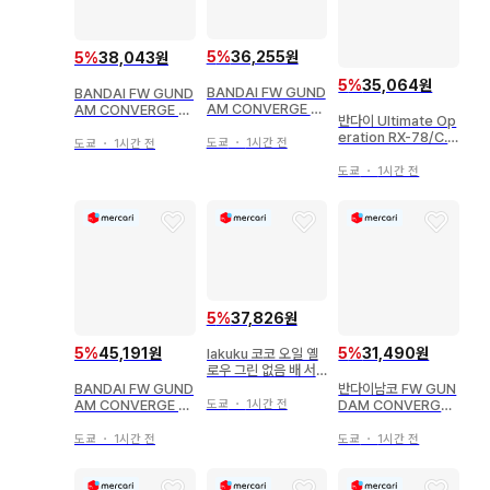
5
%
36,255원
5
%
38,043원
5
%
35,064원
BANDAI FW GUND
BANDAI FW GUND
AM CONVERGE 기
AM CONVERGE 기
반다이 Ultimate Op
동전사 건담 UC SPE
동전사 건담 UC SPE
eration RX-78/C.
CIAL SELECTION
CIAL SELECTION
도쿄
・
1시간 전
도쿄
・
1시간 전
A. GUNDAM/반다이
겔구그(소매 달린 Ve
즈고크 (지온 잔당군 V
뮤지엄 한정판
도쿄
・
1시간 전
r.) 257
er.) 258
5
%
37,826원
5
%
45,191원
5
%
31,490원
lakuku 코코 오일 옐
로우 그린 없음 배 서
양배 스퀴즈 M 사이즈
BANDAI FW GUND
반다이남코 FW GUN
AM CONVERGE #
DAM CONVERGE
도쿄
・
1시간 전
09 자쿠 II 172
#28 기동전사 건담 O
O 더블오 라이저
도쿄
・
1시간 전
도쿄
・
1시간 전