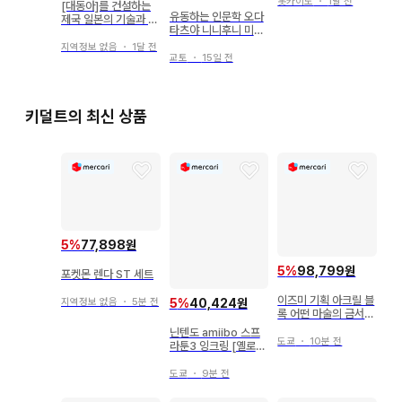
홋카이도
・
1달 전
[대동아]를 건설하는
유동하는 인문학 오다
제국 일본의 기술과 이
타츠야 니니후니 미나
데올로기
카타 쿠마구스와 츠치
지역정보 없음
・
1달 전
기 호류의 복수 논리
교토
・
15일 전
사고
키덜트의 최신 상품
5
%
77,898원
5
%
98,799원
포켓몬 렌다 ST 세트
이즈미 기획 아크릴 블
지역정보 없음
・
5분 전
5
%
40,424원
록 어떤 마술의 금서목
록 초전자포 우이하루
닌텐도 amiibo 스프
카자리
도쿄
・
10분 전
라툰3 잉크링 [옐로
우]
도쿄
・
9분 전