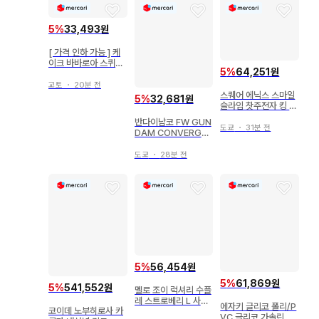
5
%
33,493원
[ 가격 인하 가능 ] 케
이크 바바로아 스퀴즈
5
%
64,251원
3종 세트
교토
・
20분 전
스퀘어 에닉스 스마일
5
%
32,681원
슬라임 찻주전자 킹 슬
라임
반다이남코 FW GUN
도쿄
・
31분 전
DAM CONVERGE
#28 기동전사 건담 O
O 더블오 건담
도쿄
・
28분 전
5
%
56,454원
5
%
61,869원
5
%
541,552원
멜로 조이 럭셔리 수플
레 스트로베리 L 사이
에자키 글리코 폴리/P
코이데 노부히로사 카
즈
VC 글리코 가솔린