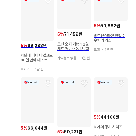
5
%
50,882원
5
%
71,459원
비트겐슈타인 전집 7
수학의 기초
조선 오지 기행 1 2권
5
%
69,283원
세트 평범사 동양문고
도쿄
・
1달 전
학원에 다니지 않고도
지역정보 없음
・
1달 전
30일 만에 테스트 성
적이 오르는 공부법
오사카
・
2달 전
5
%
44,166원
세계의 명차 시리즈
5
%
66,044원
5
%
50,231원