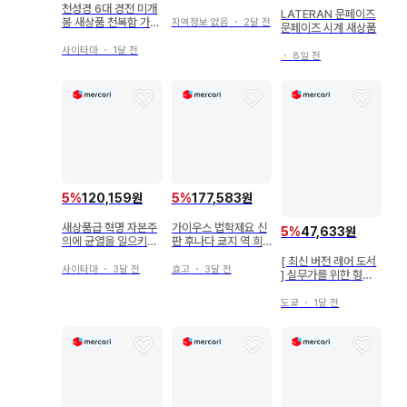
아트 아르 브뤼의 -
천성경 6대 경전 미개
LATERAN 문페이즈
봉 새상품 천복함 가정
지역정보 없음
・
2달 전
문페이즈 시계 새상품
연합
사이타마
・
1달 전
・
8일 전
5
%
120,159원
5
%
177,583원
새상품급 혁명 자본주
가이우스 법학제요 신
5
%
47,633원
의에 균열을 일으키다
판 후나다 쿄지 역 희
존 홀로웨이 초판 오비
귀 도서 레어 고서 로
[ 최신 버전 레어 도서
포함
마법
사이타마
・
3달 전
효고
・
3달 전
] 실무가를 위한 형법
개설 10개정판
도쿄
・
1달 전