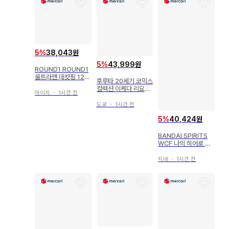
5
%
38,043원
5
%
43,999원
ROUND1 ROUND1
울트라맨 데캇핑 120
후루타 20세기 코믹스
cm
컬렉션 이케다 리요코
아이치
・
1시간 전
의 세계 베르사이유의
장미 오스칼 (전신)
도쿄
・
1시간 전
5
%
40,424원
BANDAI SPIRITS
WCF 나의 히어로 아
카데미아 vol.3 프레
젠트 마이크
지바
・
1시간 전