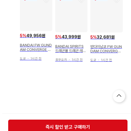
5
%
49,956원
5
%
43,999원
5
%
32,681원
BANDAI FW GUND
BANDAI SPIRITS
반다이남코 FW GUN
AM CONVERGE #1
드래곤볼 드래곤 레이
DAM CONVERGE
8 캠퍼 226
더형 스피커
#28 자쿠(GQ)
도쿄
・
1시간 전
후쿠오카
・
1시간 전
도쿄
・
1시간 전
즉시 할인 받고 구매하기