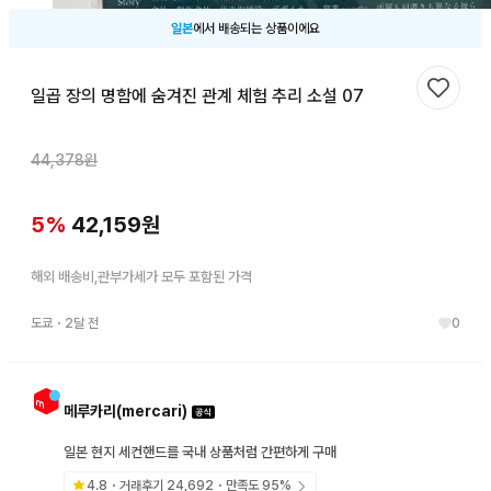
일본
에서 배송되는 상품이에요
일곱 장의 명함에 숨겨진 관계 체험 추리 소설 07
찜하기
44,378
원
5
%
42,159
원
해외 배송비,관부가세가 모두 포함된 가격
도쿄
・
2달 전
0
메루카리(mercari)
일본 현지 세컨핸드를 국내 상품처럼 간편하게 구매
4.8
・거래후기
24,692
・만족도
95
%