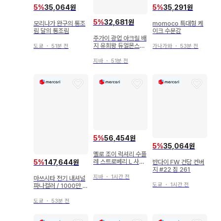
5
%
35,064원
5
%
35,291원
5
%
32,681원
모리나가 완구의 통조
momoco 특대형 케
림 달의 통조림
이크 수분감
주가이 광업 아크릴 배
지 유희왕 듀얼몬스터
도쿄
・
51분 전
가나가와
・
53분 전
즈 20th 어둠의 유우
기
지바
・
51분 전
5
%
56,454원
5
%
35,064원
멜로 조이 럭셔리 수플
레 스트로베리 L 사이
반다이 FW 건담 컨버
5
%
147,644원
즈
지 #22 짐 261
지바
・
1시간 전
마쓰시타 전기 내셔널
도쿄
・
1시간 전
파나컬러 / 1000만 대
돌파 기념 감사 세일
도쿄
・
53분 전