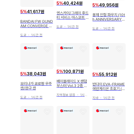
5
%
40,424원
5
%
49,956원
5
%
41,617원
엔스카이/그레이 후드
봉제 인형 파우치 (10t
티 서비스 마스코트 치
h ANNIVERSARY V
BANDAI FW GUND
이카와xMLB TOKY
er!!) 코롱
AM CONVERGE 기
O SERIES 토끼 (다저
도쿄
・
1시간 전
도쿄
・
1시간 전
동전사 건담 UC SPE
스)
CIAL SELECTION
도쿄
・
1시간 전
짐 II (데저트 컬러) 25
5
5
%
100,871원
5
%
38,043원
5
%
55,912원
베이블레이드 X 랜덤
모리나가 쿄로짱 우주
반다이 EVA-FRAME
부스터 Vol.3 2종 세
캔/완구 캔
에반게리온 초호기 (크
트
리스탈 퍼플 컬러 Ve
지역정보 없음
・
1시간 전
r.) 아머 세트 + 프레임
도쿄
・
1시간 전
지바
・
1시간 전
세트