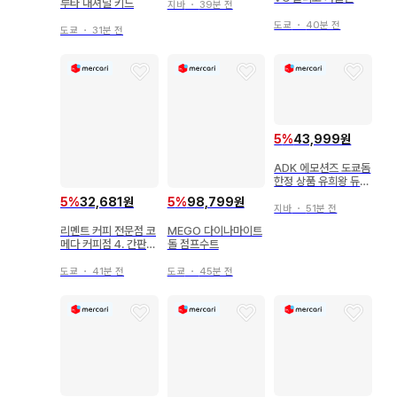
루타 내셔널 키드
지바
・
39분 전
도쿄
・
40분 전
도쿄
・
31분 전
5
%
43,999원
ADK 에모션즈 도쿄돔
한정 상품 유희왕 듀얼
몬스터즈 수베니어 박
5
%
32,681원
5
%
98,799원
스 B (카이바 세토)
지바
・
51분 전
리멘트 커피 전문점 코
MEGO 다이나마이트
메다 커피점 4. 간판
돌 점프수트
메뉴는 시로노와르
도쿄
・
41분 전
도쿄
・
45분 전