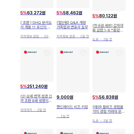
5
%
63,272원
5
%
58,462원
5
%
80,122원
[ 초판 ] GHQ 분서도
[절단됨] Q&A 개정
[전 6권 세트] 갑자야
서 개봉 11 유신의 원
가족법과 변호사 실무
화 삼편 1-6 *동양문
류로서의 미토학
고
지역정보 없음
・
20일 전
지역정보 없음
・
2달 전
도쿄
・
3달 전
5
%
251,240원
[2] 상세 번역 성경 신
9,000원
5
%
56,838원
약 초판 8쇄 생명의말
씀사
핸드메이드 비즈 키링
[레어] 들뢰즈 경험불
미야자키
・
2달 전
가의 경험 카와데 문고
정크 마르탱 고다 마사
・
2일 전
토
도쿄
・
3달 전