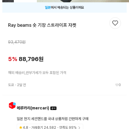
일본
에서 배송되는 상품이에요
Ray beams 숏 기장 스트라이프 자켓
찜하기
93,470
원
5
%
88,796
원
해외 배송비,관부가세가 모두 포함된 가격
도쿄
・
2달 전
0
메루카리(mercari)
일본 현지 세컨핸드를 국내 상품처럼 간편하게 구매
4.8
・거래후기
24,582
・만족도
95
%