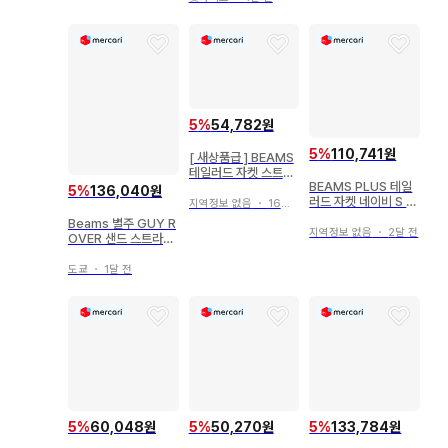
5
%
54,782원
5
%
110,741원
[ 새상품급 ] BEAMS
테일러드 자켓 스트라
BEAMS PLUS 테일
이프 패턴 사이즈 46
5
%
136,040원
러드 자켓 네이비 S 사
지역정보 없음
・
16일 전
이즈
Beams 별주 GUY R
지역정보 없음
・
2달 전
OVER 샌드 스트라이
프 탭 칼라 셔츠
도쿄
・
1달 전
5
%
60,048원
5
%
50,270원
5
%
133,784원