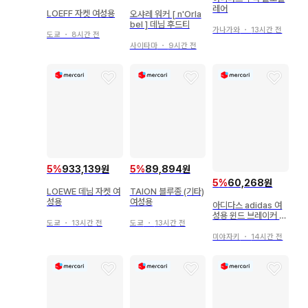
레어
LOEFF 자켓 여성용
오샤레 워커 [ n'Orla
bel ] 데님 후드티
가나가와
・
13시간 전
도쿄
・
8시간 전
사이타마
・
9시간 전
5
%
933,139원
5
%
89,894원
5
%
60,268원
LOEWE 데님 자켓 여
TAION 블루종 (기타)
성용
여성용
아디다스 adidas 여
성용 윈드 브레이커 블
도쿄
・
13시간 전
도쿄
・
13시간 전
루종
미야자키
・
14시간 전