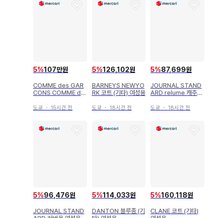
5
%
107만원
5
%
126,102원
5
%
87,699원
COMME des GAR
BARNEYS NEWYO
JOURNAL STAND
CONS COMME de
RK 코트 (기타) 여성용
ARD relume 캐주얼
s GARCONS 캐주얼
자켓 여성용
자켓 여성용
도쿄
・
15시간 전
도쿄
・
18시간 전
도쿄
・
18시간 전
5
%
96,476원
5
%
114,033원
5
%
160,118원
JOURNAL STAND
DANTON 블루종 (기
CLANE 코트 (기타)