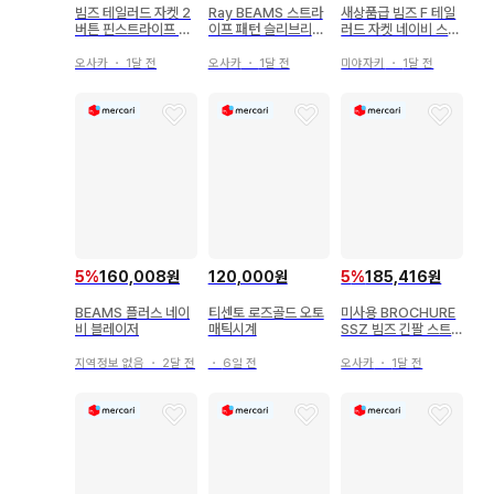
빔즈 테일러드 자켓 2
Ray BEAMS 스트라
새상품급 빔즈 F 테일
버튼 핀스트라이프 긴
이프 패턴 슬리브리스
러드 자켓 네이비 스트
팔 네이비
올인원
라이프 울 일본제
오사카
・
1달 전
오사카
・
1달 전
미야자키
・
1달 전
5
%
160,008원
120,000원
5
%
185,416원
BEAMS 플러스 네이
티센토 로즈골드 오토
미사용 BROCHURE
비 블레이저
매틱시계
SSZ 빔즈 긴팔 스트
라이프 셔츠 자켓
지역정보 없음
・
2달 전
・
6일 전
오사카
・
1달 전