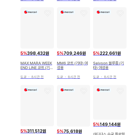
5
%
398,432원
5
%
709,246원
5
%
222,661원
MAX MARA WEEK
MM6 코트 (기타) 여
Seivson 블루종 (기
END LINE 코트 (기
성용
타) 여성용
타) 여성용
도쿄
・
8시간 전
도쿄
・
8시간 전
도쿄
・
8시간 전
5
%
149,144원
5
%
311,512원
5
%
75,618원
아디다스 수국 플로럴