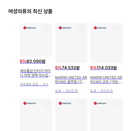
여성의류의 최신 상품
5
%
83,090원
5
%
74,532원
5
%
114,033원
새상품급 빈티지 차이
나 자켓 광택 자수입
MARW UNITED AR
MARW UNITED AR
카무푸 셔츠 800
ROWS 블루종 (기타)
ROWS 코트 (기타) 여
지역정보 없음
・
8시간 전
여성용
성용
도쿄
・
8시간 전
도쿄
・
8시간 전