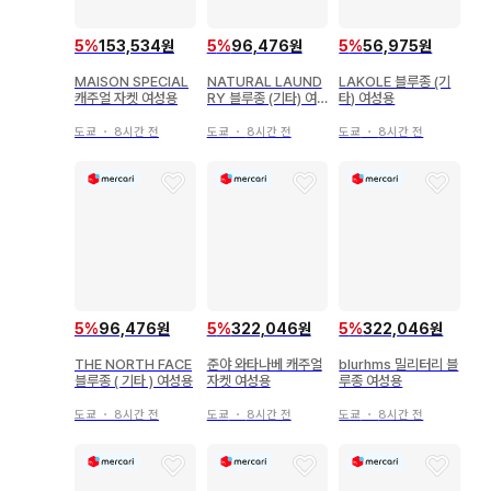
5
%
153,534원
5
%
96,476원
5
%
56,975원
MAISON SPECIAL
NATURAL LAUND
LAKOLE 블루종 (기
캐주얼 자켓 여성용
RY 블루종 (기타) 여
타) 여성용
성용
도쿄
・
8시간 전
도쿄
・
8시간 전
도쿄
・
8시간 전
5
%
96,476원
5
%
322,046원
5
%
322,046원
THE NORTH FACE
준야 와타나베 캐주얼
blurhms 밀리터리 블
블루종 ( 기타 ) 여성용
자켓 여성용
루종 여성용
도쿄
・
8시간 전
도쿄
・
8시간 전
도쿄
・
8시간 전