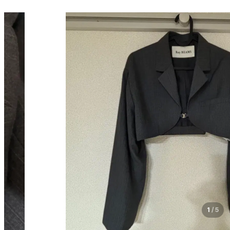
1
/
5