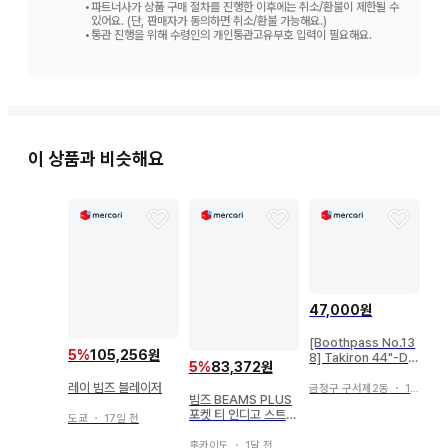
•
파트너사가 상품 구매 절차를 진행한 이후에는 취소/환불이 제한될 수
있어요. (단, 판매자가 동의하면 취소/환불 가능해요.)
•
통관 진행을 위해 수령인의 개인통관고유부호 입력이 필요해요.
이 상품과 비슷해요
47,000원
[Boothpass No.13
5
%
105,256원
8] Takiron 44"-Du
5
%
83,372원
stolive
레이 빔즈 블레이저
금정구 구서제2동
・
1일 전
빔즈 BEAMS PLUS
포켓 티 인디고 스트라
도쿄
・
17일 전
이프
홋카이도
・
1달 전