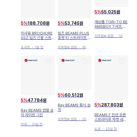
5
%
55,025원
새상품 TORI-TO BE
5
%
188,708원
5
%
53,745원
AMSBOY T셔츠 화
이트
미사용 BROCHURE
빔즈 BEAMS PLUS
지역정보 없음
・
10일 전
SSZ 빔즈 긴팔 스트
포켓 티 스트라이프 파
라이프 셔츠 자켓
랑 M
오사카
・
1달 전
지역정보 없음
・
18일 전
5
%
60,512원
5
%
47,784원
5
%
287,803원
Ray BEAMS 튜닉 상
의
Ray BEAMS 반팔 상
의 라이트 그린
BEAMS F 린넨 코튼
스트라이프 자켓 네이
지역정보 없음
・
20일 전
비/브라운 M 상당
지바
・
21일 전
도쿄
・
23일 전