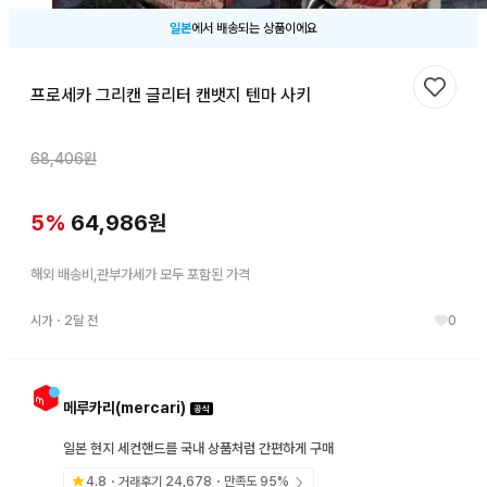
일본
에서 배송되는 상품이에요
프로세카 그리캔 글리터 캔뱃지 텐마 사키
찜하기
68,406
원
5
%
64,986
원
해외 배송비,관부가세가 모두 포함된 가격
시가
・
2달 전
0
메루카리(mercari)
일본 현지 세컨핸드를 국내 상품처럼 간편하게 구매
4.8
・거래후기
24,678
・만족도
95
%