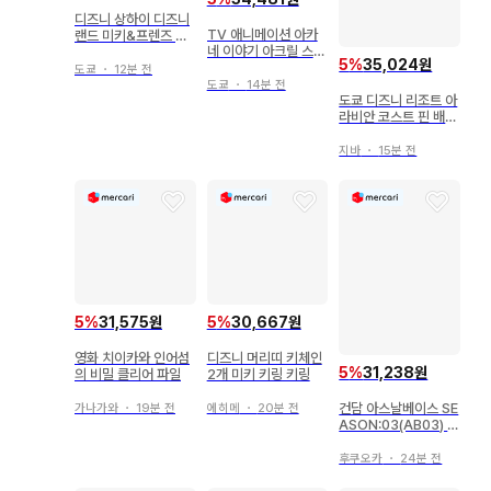
디즈니 상하이 디즈니
TV 애니메이션 아카
랜드 미키&프렌즈 구
네 이야기 아크릴 스탠
피
5
%
35,024원
드 타카라기 히카루
도쿄
・
12분 전
도쿄
・
14분 전
도쿄 디즈니 리조트 아
라비안 코스트 핀 배지
구피 Disney
지바
・
15분 전
5
%
31,575원
5
%
30,667원
영화 치이카와 인어섬
디즈니 머리띠 키체인
5
%
31,238원
의 비밀 클리어 파일
2개 미키 키링 키링
건담 아스날베이스 SE
가나가와
・
19분 전
에히메
・
20분 전
ASON:03(AB03) 셴
롱건담(패러렐) 42
후쿠오카
・
24분 전