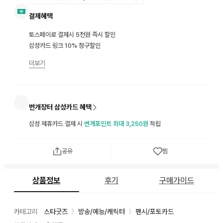
결제혜택
토스페이로 결제시 5천원 즉시 할인
삼성카드 링크 10% 청구할인
더보기
번개장터 삼성카드 혜택
삼성 제휴카드 결제 시
번개포인트 최대 3,250원
적립
공유
찜
상품정보
후기
구매가이드
카테고리
스타굿즈
방송/예능/캐릭터
팬시/포토카드
〉
〉