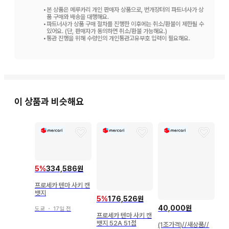
•
본 상품은 메루카리 개인 판매자 상품으로, 번개장터의 파트너사가 상
품 구매와 배송을 대행해요.
•
파트너사가 상품 구매 절차를 진행한 이후에는 취소/환불이 제한될 수
있어요. (단, 판매자가 동의하면 취소/환불 가능해요.)
•
통관 진행을 위해 수령인의 개인통관고유부호 입력이 필요해요.
이 상품과 비슷해요
5
%
334,586원
프로세카 텐마 사키 캔
뱃지
5
%
176,526원
40,000원
도쿄
・
17일 전
프로세카 텐마 사키 캔
뱃지 52A 51점
(1조가격)//새상품//