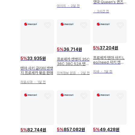
영국 Queen's 퀸즈
아이치
・
2달 전
빅토리아 플럼 퍼플
・
3시간 전
5
%
37,204원
5
%
36,714원
프로세카 텐마 사키 L
5
%
33,935원
프로세카 캔뱃지 35C
eo/need 사키 캔뱃
36C 38C 52A 텐마
지 캔뱃지 묶음 판매
텐마 사키 글리터 캔뱃
사키
레오니
지바
・
1달 전
지 프로세카 묶음 판매
지역정보 없음
・
2달 전
히로시마
・
1달 전
5
%
857,082원
5
%
49,428원
5
%
82,744원