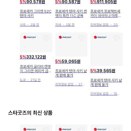
5
%
90,578원
5
%
90,587원
5
%
911,905원
프로세카 그리캔 52C
프로세카 텐마 사키 캔
프로세카 프로젝트세
텐마 사키
뱃지 특전 11C 군복
카이 아사히나 마후유
버그 캔뱃지
나라
・
2달 전
지바
・
2달 전
지역정보 없음
・
20일 전
5
%
332,122원
5
%
59,065원
프로세카 글리터 캔뱃
5
%
39,565원
지 그리캔 에피카 금박
프로세카 텐마 사키 낱
요이사키 카나데 묶음
개 판매 불가
판매
도쿄
・
21일 전
프로세카 텐마 사키 낱
개 판매 불가
지역정보 없음
・
27일 전
지역정보 없음
・
18일 전
스타굿즈의 최신 상품