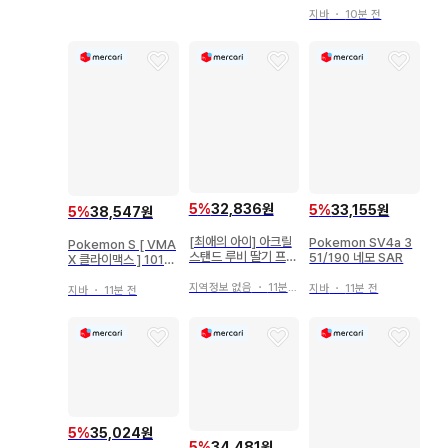
지바
・
10분 전
5
%
32,836원
5
%
33,155원
5
%
38,547원
[최애의 아이] 아크릴
Pokemon SV4a 3
Pokemon S [ VMA
스탠드 루비 딸기 프로
51/190 네모 SAR
X 클라이맥스 ] 101/1
덕션 팬 감사제 2023
84 블래키VMAX(RR
년 Ver.
지역정보 없음
・
11분 전
R) S8b
지바
・
11분 전
지바
・
11분 전
5
%
35,024원
5
%
34,481원