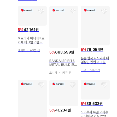
5
%
42,161원
히로아카 애니메이트
카페 아크릴 스탠드 아
이자와 쇼타 2개 세트
5
%
76,054원
아이치
・
49분 전
5
%
683,559원
은혼 한국 요시와라 대
BANDAI SPIRITS
염상편 팝업 아크릴 스
METAL BUILD 크로
탠드 오키타 소고
스본 건담 X1 하프 크
도쿄
・
1시간 전
로스 (킨케두 탑승 사
도치기
・
1시간 전
양)
5
%
38,533원
5
%
41,234원
도즈루사 복권 오라후
군 단어장 키링 캔뱃지