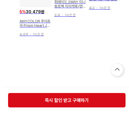
퍼레이드 2WAY 미니
스티커 세트
토트백 치이카와 (먼작
효고
・
1시간 전
귀) 모몽가
5
%
30,479원
도쿄
・
1시간 전
ANYCOLOR 주식회
사 Prism Heart Jun
e Bride 니지산지 시
라유키 토모에/랜덤 사
오사카
・
1시간 전
진풍 카드 B그룹 금박
즉시 할인 받고 구매하기