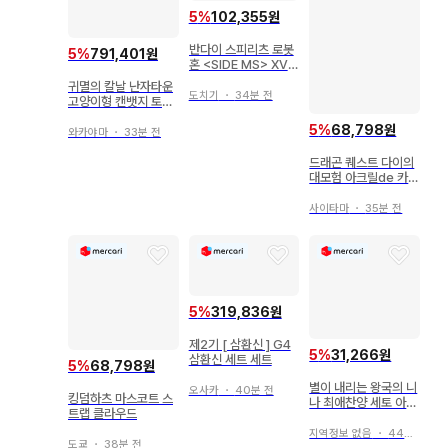
5
%
102,355원
반다이 스피리츠 로봇
5
%
791,401원
혼 <SIDE MS> XVX
-016 건담 에어리얼
귀멸의 칼날 난자타운
퍼멧 스코어 식스 ver.
도치기
・
34분 전
고양이형 캔뱃지 토키
A.N.I.M.E.
토 무이치로
5
%
68,798원
와카야마
・
33분 전
드래곤 퀘스트 다이의
대모험 아크릴de 카드
아크릴 스탠드 마더 드
래곤
사이타마
・
35분 전
5
%
319,836원
제2기 [ 삼환신 ] G4
5
%
31,266원
삼환신 세트 세트
5
%
68,798원
별이 내리는 왕국의 니
오사카
・
40분 전
킹덤하츠 마스코트 스
나 최애찬양 세토 아즈
트랩 클라우드
르 니나 BIG 아트 아크
릴 스탠드
지역정보 없음
・
44분 전
도쿄
・
38분 전