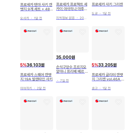
프로세카 프로젝트 세
프로세카 사키 그리캔
프로세카 텐마 사키 캔
카이 아사히나 마후유
뱃지 9개 세트 + 48C
호치 캔뱃지
미니 색지 세트
도쿄
・
1달 전
지역정보 없음
・
20일 전
오사카
・
1달 전
35,000원
5
%
36,103원
5
%
33,205원
손석구향수 조르지오
알마니 프리베 베르 말
프로세카 스퀘어 캔뱃
프로세카 글리터 캔뱃
라카이트 향수
지 19A 발렌타인 사키
지 그리캔 vol.46A 텐
・
7일 전
마 사키 호시노 이치카
미야자키
・
2달 전
효고
・
1달 전