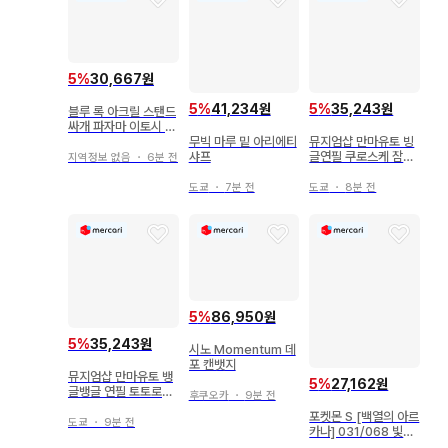
5
%
30,667원
5
%
41,234원
5
%
35,243원
블루 록 아크릴 스탠드
싸개 파자마 이토시 린
미니 캐릭터 ver.
무빅 마루 밑 아리에티
뮤지엄샵 만마유토 빙
샤프
글연필 쿠로스케 잠수
지역정보 없음
・
6분 전
창
도쿄
・
7분 전
도쿄
・
8분 전
5
%
86,950원
5
%
35,243원
시노 Momentum 데
포 캔뱃지
뮤지엄샵 만마유토 뱅
5
%
27,162원
글뱅글 연필 토토로의
후쿠오카
・
9분 전
가짜 접수처
포켓몬 S [백열의 아르
도쿄
・
9분 전
카나] 031/068 빛나
는 후딘(K) S11a