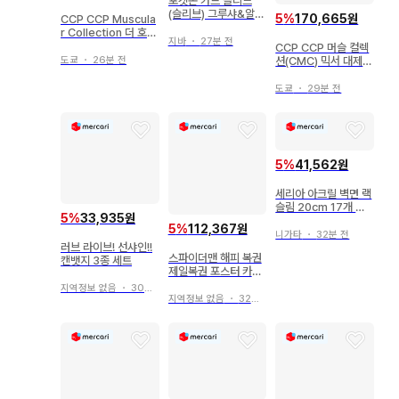
포켓몬 카드 슬리브
(슬리브) 그루샤&알로
5
%
170,665원
CCP CCP Muscula
라 고래 64장
r Collection 더 호크
지바
・
27분 전
맨 원작 컬러 80
CCP CCP 머슬 컬렉
도쿄
・
26분 전
션(CMC) 믹서 대제
원작 컬러 81
도쿄
・
29분 전
5
%
41,562원
세리아 아크릴 벽면 랙
슬림 20cm 17개 세
5
%
33,935원
리아
5
%
112,367원
니가타
・
32분 전
러브 라이브! 선샤인!!
스파이더맨 해피 복권
캔뱃지 3종 세트
제일복권 포스터 카드
피규어 등
지역정보 없음
・
30분 전
지역정보 없음
・
32분 전