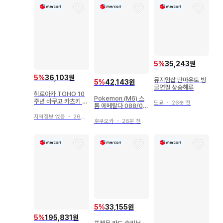
5
%
35,243원
5
%
36,103원
뮤지엄샵 만마유토 빙
5
%
42,143원
글연필 상승해류
히로아카 TOHO 10
Pokemon (M6) 스
주년 바쿠고 카츠키 아
도쿄
・
26분 전
톰 에메랄다 088/07
크릴 스탠드
6 카쿠레온 AR
지역정보 없음
・
26분 전
후쿠오카
・
26분 전
5
%
33,155원
5
%
195,831원