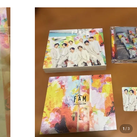
1
/
3