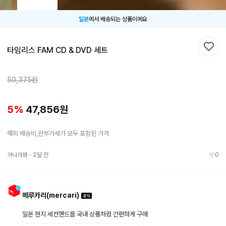
일본
에서 배송되는 상품이에요
타임리스 FAM CD & DVD 세트
찜하
50,375
원
5
%
47,856
원
해외 배송비,관부가세가 모두 포함된 가격
가나가와
・
2달 전
0
메루카리(mercari)
일본 현지 세컨핸드를 국내 상품처럼 간편하게 구매