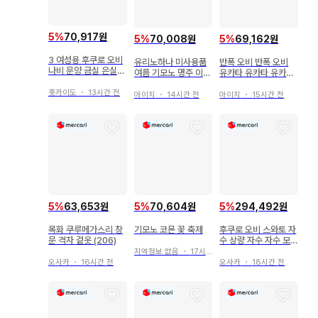
5
%
70,917원
5
%
70,008원
5
%
69,162원
3 여성용 후쿠로 오비
유리노하나 미사용품
반폭 오비 반폭 오비
나비 문양 금실 은실
여름 기모노 명주 이로
유카타 유카타 유카타
나비 무늬 파스텔 컬러
무지 폴리에스테르 워
오비 유카타 오비 칠보
[ 예복용, 전통 예복 기
홋카이도
・
13시간 전
셔블 기모노 H507
여성용 브라운 핑크
아이치
・
14시간 전
아이치
・
15시간 전
모노 ]
5
%
63,653원
5
%
70,604원
5
%
294,492원
목화 쿠루메가스리 창
기모노 코몬 꽃 축제
후쿠로 오비 스와토 자
문 격자 겉옷 (206)
수 상량 자수 자수 모
란 매화꽃 부채 칠보
지역정보 없음
・
17시간 전
쓰무기 기모노 081b
오사카
・
16시간 전
오사카
・
18시간 전