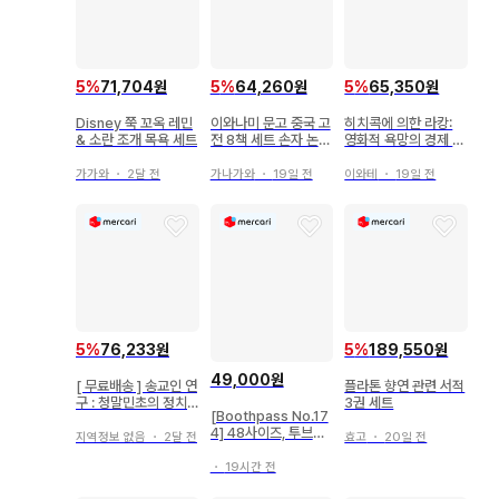
5
%
71,704원
5
%
64,260원
5
%
65,350원
Disney 쭉 꼬옥 레민
이와나미 문고 중국 고
히치콕에 의한 라캉:
& 소란 조개 목욕 세트
전 8책 세트 손자 논어
영화적 욕망의 경제 지
역경 순자 맹자
젝
가가와
・
2달 전
가나가와
・
19일 전
이와테
・
19일 전
5
%
76,233원
5
%
189,550원
49,000원
[ 무료배송 ] 송교인 연
플라톤 향연 관련 서적
구 : 청말민초의 정치
3권 세트
[Boothpass No.17
와 사상
4] 48사이즈, 투브릿
지역정보 없음
・
2달 전
효고
・
20일 전
지 스퀘어 건메탈 실버
・
19시간 전