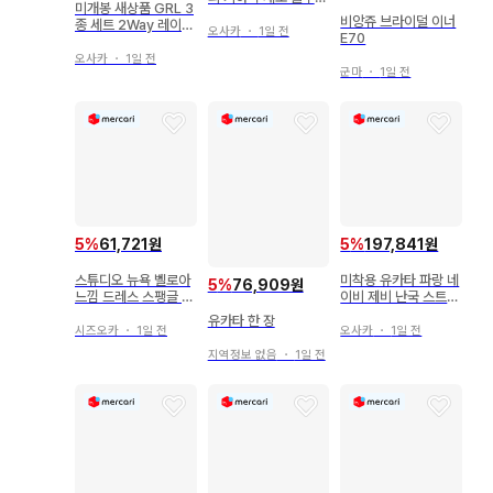
미개봉 새상품 GRL 3
기장 152.5 화장 61
비앙쥬 브라이덜 이너
종 세트 2Way 레이스
기모노 041tz
오사카
・
1일 전
E70
티어드 세퍼레이트 유
카타 tu2090
오사카
・
1일 전
군마
・
1일 전
5
%
61,721원
5
%
197,841원
스튜디오 뉴욕 벨로아
미착용 유카타 파랑 네
5
%
76,909원
느낌 드레스 스팽글 장
이비 제비 난국 스트라
식
이프 기모노 059k u
유카타 한 장
시즈오카
・
1일 전
오사카
・
1일 전
지역정보 없음
・
1일 전