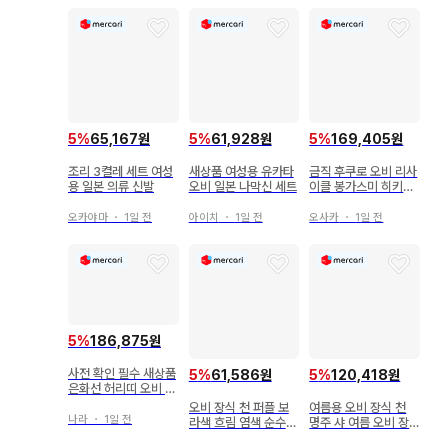
5
%
65,167원
5
%
61,928원
5
%
169,405원
조리 3켤레 세트 여성
새상품 여성용 유카타
금직 후쿠로 오비 리사
용 일본 의류 신발
오비 일본 나막신 세트
이클 봉가스미 히키하
쿠 실버
오카야마
・
1일 전
아이치
・
1일 전
오사카
・
1일 전
5
%
186,875원
사전 확인 필수 새상품
5
%
61,586원
5
%
120,418원
은화선 허리띠 오비 장
식 천 카라 3종 세트 5
오비 장식 천 퍼플 보
여름용 오비 장식 천
897zmll
나라
・
1일 전
라색 흐림 염색 순수
명주 샤 여름 오비 장
실크
식 천 단의 단 순수 실