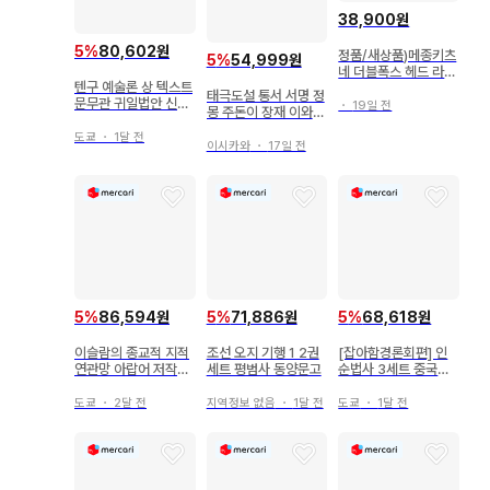
38,900원
5
%
80,602원
정품/새상품)메종키츠
5
%
54,999원
네 더블폭스 헤드 라운
텐구 예술론 상 텍스트
드 반팔티셔츠 남녀공
태극도설 통서 서명 정
문무관 귀일법안 신도
용
・
19일 전
몽 주돈이 장재 이와나
류 심안류 검술도목
미 문고 송학
도쿄
・
1달 전
이시카와
・
17일 전
5
%
86,594원
5
%
71,886원
5
%
68,618원
이슬람의 종교적 지적
조선 오지 기행 1 2권
[잡아함경론회편] 인
연관망 아랍어 저작으
세트 평범사 동양문고
순법사 3세트 중국어
로 풀어보는 서아프리
불교 아함경 석가 전문
카
서 경전
도쿄
・
2달 전
지역정보 없음
・
1달 전
도쿄
・
1달 전