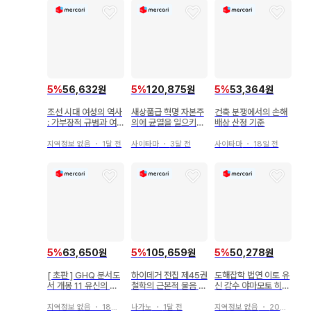
5
%
56,632원
5
%
120,875원
5
%
53,364원
조선 시대 여성의 역사
새상품급 혁명 자본주
건축 분쟁에서의 손해
: 가부장적 규범과 여
의에 균열을 일으키다
배상 산정 기준
성의 일생
존 홀로웨이 초판 오비
포함
지역정보 없음
・
1달 전
사이타마
・
3달 전
사이타마
・
18일 전
5
%
63,650원
5
%
105,659원
5
%
50,278원
[ 초판 ] GHQ 분서도
하이데거 전집 제45권
도해잡학 법연 이토 유
서 개봉 11 유신의 원
철학의 근본적 물음 소
신 감수 야마모토 히로
류로서의 미토학
분사
코 저
지역정보 없음
・
18일 전
나가노
・
1달 전
지역정보 없음
・
20일 전