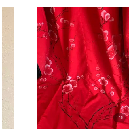
1
/
5