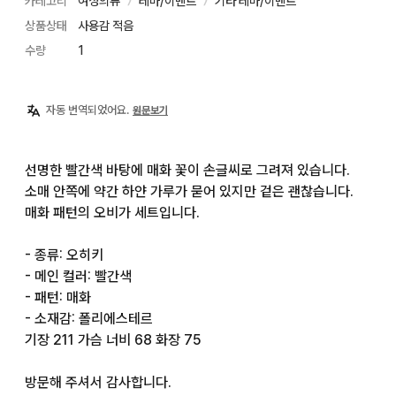
카테고리
여성의류
테마/이벤트
기타 테마/이벤트
〉
〉
상품상태
사용감 적음
수량
1
자동 번역되었어요.
원문보기
선명한 빨간색 바탕에 매화 꽃이 손글씨로 그려져 있습니다.

소매 안쪽에 약간 하얀 가루가 묻어 있지만 겉은 괜찮습니다.

매화 패턴의 오비가 세트입니다.

- 종류: 오히키

- 메인 컬러: 빨간색

- 패턴: 매화

- 소재감: 폴리에스테르

기장 211 가슴 너비 68 화장 75

방문해 주셔서 감사합니다.