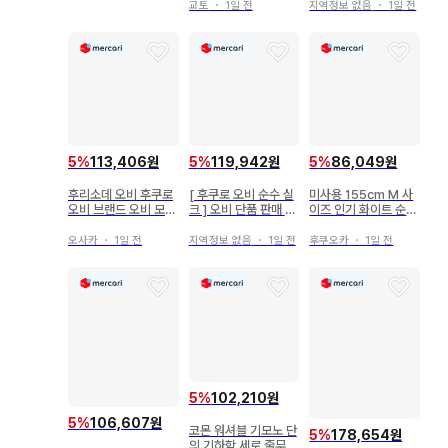
크 실크 여름 기모노
교토
・
1일 전
지역정보 없음
・
1일 전
여름용 오비 장식 천
명주 오비 장식 천
5
%
113,406원
5
%
119,942원
5
%
86,049원
후리소데 오비 후쿠로
[ 후쿠로 오비 순수 실
미사용 155cm M 사
오비 브랜드 오비 모란
크 ] 오비 단품 판매 후
이즈 인기 화이트 순수
그린 컬러 컬러풀 금실
리소데 성인식 호몬기
실크 명주 b761
기모노 042tz
오사카
・
1일 전
지역정보 없음
・
1일 전
후쿠오카
・
1일 전
5
%
102,210원
5
%
106,607원
코몬 워셔블 기모노 단
5
%
178,654원
의 기하학 세로 줄무늬