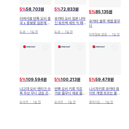
5
%
58,703원
5
%
72,833원
5
%
85,135원
리버서블 반폭 오비 홍
유카타 오비 일본 나막
유카타 블루 계열 꽃무
국 x 홍벚꽃 일본제 코
신 토트백 세트 빅 패
늬
스기 직물 제작 미사용
턴 꽃무늬 블랙 x 레드
새상품
도쿄
・
1일 전
도쿄
・
1일 전
지역정보 없음
・
1일 전
5
%
109,594원
5
%
100,213원
5
%
59,478원
나고야 오비 앤티크 수
반폭 오비 키류 직조
니시자키류 유카타 화
목 추상 무늬 금실 은
가로 줄무늬 세로 줄무
이트 계열 흐르는 물
실 기모노 042tz
늬 줄무늬 무늬 기모노
꽃무늬
042tz
오사카
・
1일 전
오사카
・
1일 전
홋카이도
・
1일 전