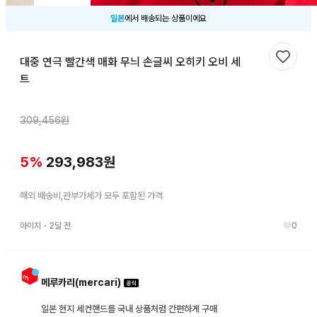
일본
에서 배송되는 상품이에요
대중 연극 빨간색 매화 무늬 손글씨 오히키 오비 세
찜하기
트
309,456
원
5
%
293,983
원
해외 배송비,관부가세가 모두 포함된 가격
아이치
・
2달 전
0
메루카리(mercari)
일본 현지 세컨핸드를 국내 상품처럼 간편하게 구매