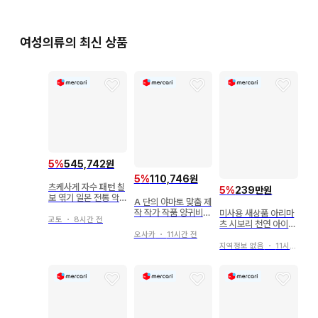
여성의류의 최신 상품
5
%
545,742원
5
%
110,746원
츠케사게 자수 패턴 칠
5
%
239만원
보 엮기 일본 전통 악
A 단의 야마토 맞춤 제
기 문양 은매죽색 시침
작 작가 작품 양귀비꽃
미사용 새상품 아리마
질 K-4630
교토
・
8시간 전
옅은 파란색 명주 단의
츠 시보리 천연 아이조
기모노 52
메 테구모 시보리 전통
오사카
・
11시간 전
공예품 유카타 기모노
지역정보 없음
・
11시간 전