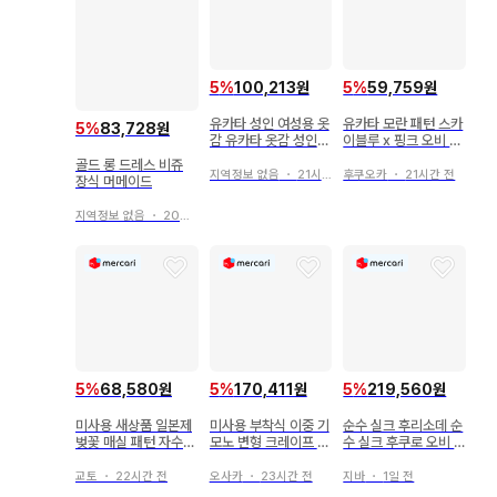
5
%
100,213원
5
%
59,759원
유카타 성인 여성용 옷
유카타 모란 패턴 스카
5
%
83,728원
감 유카타 옷감 성인용
이블루 x 핑크 오비 포
폴리에스테르 여름 기
함
골드 롱 드레스 비쥬
모노
지역정보 없음
・
21시간 전
후쿠오카
・
21시간 전
장식 머메이드
지역정보 없음
・
20시간 전
5
%
68,580원
5
%
170,411원
5
%
219,560원
미사용 새상품 일본제
미사용 부착식 이중 기
순수 실크 후리소데 순
벚꽃 매실 패턴 자수
모노 변형 크레이프 원
수 실크 후쿠로 오비 2
장식 후리소데용 순수
단 동백/퍼플 계열(다
세트 블루 고전 새상품
실크 마루구케 옅은 그
색) 155cm 전후
급
교토
・
22시간 전
오사카
・
23시간 전
지바
・
1일 전
린 10