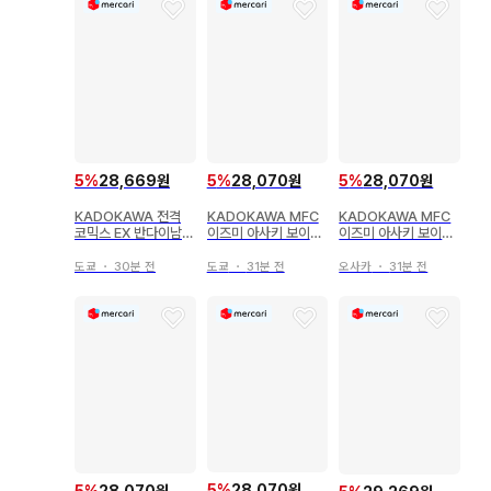
5
%
28,669원
5
%
28,070원
5
%
28,070원
KADOKAWA 전격
KADOKAWA MFC
KADOKAWA MFC
코믹스 EX 반다이남코
이즈미 아사키 보이는
이즈미 아사키 보이는
엔터테인먼트 아이돌
썸녀 6
썸녀 6
마스터 신데렐라 걸스
도쿄
・
30분 전
도쿄
・
31분 전
오사카
・
31분 전
신데렐라 걸스 극장 1
2
5
%
28,070원
5
%
28,070원