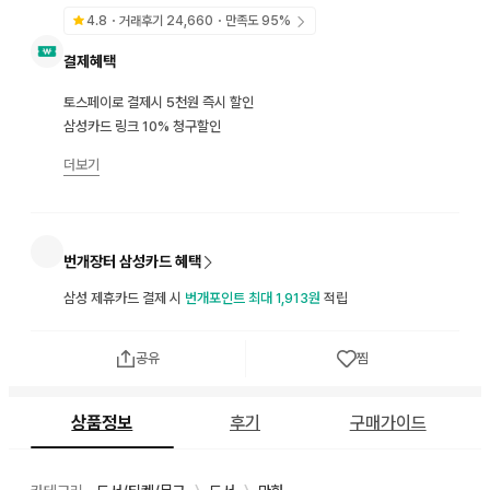
4.8
・거래후기
24,660
・만족도
95
%
결제혜택
토스페이로 결제시 5천원 즉시 할인
삼성카드 링크 10% 청구할인
더보기
번개장터 삼성카드 혜택
삼성 제휴카드 결제 시
번개포인트 최대 1,913원
적립
공유
찜
상품정보
후기
구매가이드