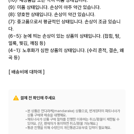
(10): 새상품급 또는 극히 미품 상태입니다.

(9): 미품 상태입니다. 손상이 아주 약간 있습니다.

(8): 양호한 상태입니다. 손상이 약간 있습니다.

(7): 중고품으로서 평균적인 상태입니다. 손상이 조금 있습니
다.

(6~5): 눈에 띄는 손상이 있는 상품의 상태입니다. (접힘, 탐, 
얼룩, 찢김, 깨짐 등)

(4~1): 노후화가 심한 상품의 상태입니다. (수리 흔적, 결손, 왜
곡 등)

[ 배송비에 대하여 ]

저희 매장에서는 주문하신 배송비는 고객님 부담입니다.

배송비에 대해서는 상품 가격 옆에 표기된 배송비를 보시거나, 
결제 전 확인해 주세요
화면 하단에 있는 [ 배송비 ] 항목을 봐주십시오.

•
본 상품은 만다라케(mandarake) 상품으로, 번개장터의 파트너사가
[ 상품에 대하여 ]

상품 구매와 배송을 대행해요.
•
파트너사가 상품 구매 절차를 진행한 이후에는 취소/환불이 제한될 수
있어요. (단, 판매자가 동의하면 취소/환불 가능해요.)
•
통관 진행을 위해 수령인의 개인통관고유부호 입력이 필요해요.
상품은 매장, 다른 사이트와 재고를 공유하고 있습니다. 따라서 