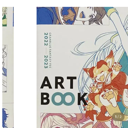
1
/
2