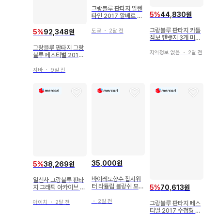
그랑블루 판타지 발렌
5
%
44,830원
타인 2017 알베르 색
지 엽서
그랑블루 판타지 카틀
도쿄
・
2달 전
5
%
92,348원
점보 캔뱃지 3개 미사
용
그랑블루 판타지 그랑
지역정보 없음
・
2달 전
블루 페스티벌 2017
후드 부착 타월 십천중
지바
・
9일 전
35,000원
5
%
38,269원
바이레도향수 집시워
일신사 그랑블루 판타
터 라튤립 블랑쉬 모하
지 그래픽 아카이브 2
5
%
70,613원
비고스트
(오비 포함)
・
2일 전
아이치
・
2달 전
그랑블루 판타지 페스
티벌 2017 수첩형 스