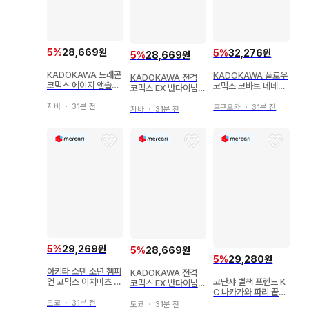
5
%
28,669원
5
%
32,276원
5
%
28,669원
KADOKAWA 드래곤
KADOKAWA 플로우
KADOKAWA 전격
코믹스 에이지 앤솔로
코믹스 코바토 네네코
코믹스 EX 반다이남코
지 이종족 리뷰어즈 코
약혼자에게 싫어하는
엔터테인먼트 아이돌
믹 앤솔로지 ~다크니
것 같아서 떨어져 봤더
지바
・
31분 전
후쿠오카
・
31분 전
마스터 신데렐라 걸스
지바
・
31분 전
스~
니, 어째서인지 항의받
신데렐라 걸스 극장 11
음 1
5
%
29,269원
5
%
28,669원
5
%
29,280원
아키타 쇼텐 소년 챔피
KADOKAWA 전격
코단샤 별책 프렌드 K
언 코믹스 이치마츠 케
코믹스 EX 반다이남코
C 나카가와 파리 끝까
이 스킬트리의 해제자
엔터테인먼트 아이돌
지 쓰레기인 와타라세
~A급 파티를 추방당
도쿄
・
31분 전
마스터 신데렐라 걸스
도쿄
・
31분 전