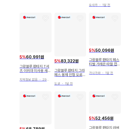
마트폰 케이스 유그드
라실
오사카
・
1달 전
5
%
50,096원
5
%
60,991원
그랑블루 판타지 페스
5
%
83,322원
티벌 가레온 타월 캡
그랑블루 판타지 T셔
그랑사이 주방 바이스
그랑블루 판타지 그라
츠 이위야 미사용 새상
슈발츠
가나가와
・
1달 전
페스 봉제 인형 오로로
품 부드러운 티셔츠
쟈이아
지역정보 없음
・
29일 전
도쿄
・
1달 전
5
%
52,456원
그랑블루 판타지 러버
5
%
68,789원