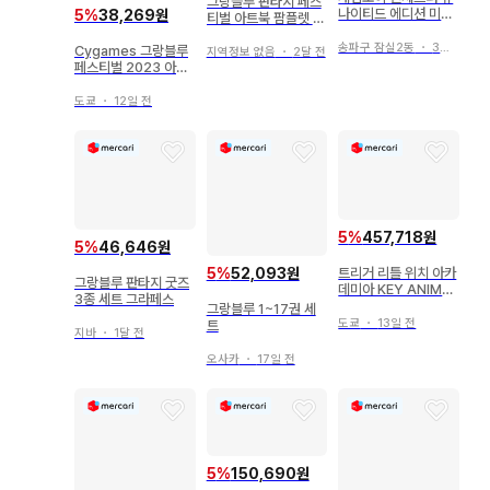
그랑블루 판타지 페스
나이티드 에디션 미개
5
%
38,269원
티벌 아트북 팜플렛 세
상품 이미지는 참고 이미지를 사용하고 있으며, 실제 상품의 상
봉 VGA 90 - TOP 1
트
송파구 잠실2동
・
3일 전
태는 이미지와 다소 다를 수 있습니다.

Cygames 그랑블루
지역정보 없음
・
2달 전
페스티벌 2023 아트
북
도쿄
・
12일 전
[ 배송에 대하여 ]

배송 업체는 당사 지정 배송 업체입니다.

본 상품은 SAHRA에서 발송합니다.

상품에 따라 출하지가 다르므로, 상품의 동봉은 불가합니다.

5
%
457,718원
5
%
46,646원
5
%
52,093원
트리거 리틀 위치 아카
그랑블루 판타지 굿즈
고객님의 책임으로 인해 짐이 반송된 경우, 반송비와 재배송비
데미아 KEY ANIMA
3종 세트 그라페스
TION BOOK pixiv
그랑블루 1~17권 세
는 고객님 부담입니다. 반송비, 재배송비는 저희 매장에서 은행 
zingaro 원화집
도쿄
・
13일 전
트
지바
・
1달 전
이체를 통해 별도로 청구하며, 입금 확인 후 재배송을 해드립니
오사카
・
17일 전
다. 또한, 짐이 반송된 경우에도 주문 취소는 불가합니다.

상품관리번호: 1225202835
5
%
150,690원