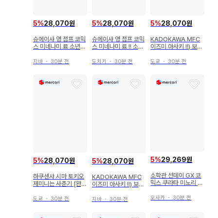
5
%
28,070원
5
%
28,070원
5
%
28,070원
슈에이샤 영 점프 코믹
슈에이샤 영 점프 코믹
KADOKAWA MFC
스 미네나미 료 소년의
스 미네나미 료 !! 소년
이즈미 아사키 !!) 보입
아비스 9
의 아비스 9
니다만, 6
지바
・
30분 전
도치기
・
30분 전
도쿄
・
30분 전
5
%
29,269원
5
%
28,070원
5
%
28,070원
소학관 선데이 GX 코
하쿠센샤 시마 토키오
KADOKAWA MFC
믹스 쿠라타 미노리 약
제미니는 사춘기 [완]
이즈미 아사키 !!) 보이
사의 혼잣말 - 고양이
2
는 6
후궁 수수께끼 풀이 수
오사카
・
30분 전
도쿄
・
30분 전
지바
・
30분 전
첩 - 9