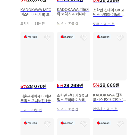
5
%
29,269원
KADOKAWA 카도카
KADOKAWA MFC
소학관 선데이 GX 코
와 코믹스 A 카니타니
이즈미 아사키 !!) 보입
믹스 쿠라타 미노리 약
슈퍼커브 4
니다만, 6
사의 혼잣말 - 마오마
오의 후궁 수수께끼 풀
도쿄
・
31분 전
도치기
・
31분 전
도쿄
・
31분 전
이 수첩 - 9
5
%
28,669원
5
%
29,269원
5
%
28,070원
KADOKAWA 전격
소학관 선데이 GX 코
니혼분게이샤 니치분
코믹스 EX 반다이남코
믹스 쿠라타 미노리 약
코믹스 오니노진 1급
엔터테인먼트 아이돌
사의 혼잣말 -고양이
건축사 쿠자코의 설계
마스터 신데렐라 걸스
후궁 수수께끼 풀이 수
아이치
・
31분 전
도쿄
・
31분 전
사고 1
도쿄
・
31분 전
신데렐라 걸스 극장 1
첩- 9
2