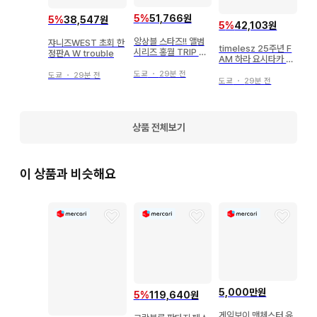
있습니다.

5
%
51,766원
5
%
38,547원
5
%
42,103원
앙상블 스타즈!! 앨범
쟈니즈WEST 초회 한
패브릭 소재 (백, 태피스트리, 손수건 등)는 보관 및 배송 시의 
timelesz 25주년 F
시리즈 홍월 TRIP 최
정판A W trouble
AM 하라 요시타카 부
사정으로 접힌 자국이 있을 수 있습니다.

초 한정 생산반
채
도쿄
・
29분 전
도쿄
・
29분 전
도쿄
・
29분 전
게임, DVD 등의 특전품은 타이틀에 특전 부속 기재가 없는 경
우 본체만 해당됩니다. 또한 상품이 특전품인 경우, 본체 부속 
상품 전체보기
기재가 없는 경우 특전만 해당됩니다.

식품 완구 등 식품 또는 음료가 포함된 상품의 식품 및 음료 섭
이 상품과 비슷해요
취는 삼가 주십시오. 저희 매장에서는 식품 완구의 부속물, 외장
을 상품의 주체로 하며, 식품으로서 판매하지 않기 때문에 섭취 
시 건강 피해에 대한 책임은 지지 않습니다.

글로벌 아이돌의 디스크나 굿즈에 동봉된 트레이딩 카드는 기본
적으로 포함되어 있지 않습니다.

5,000만원
5
%
119,640원
[ 상품 이미지에 대하여 ]

게임보이 맨체스터 유