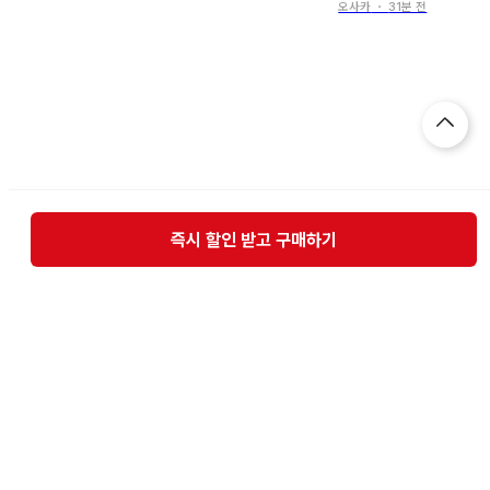
인데 3
했기 때문에 [ 해제&
오사카
・
31분 전
신데렐라 걸스 극장 11
잠금 ] 을 1
즉시 할인 받고 구매하기