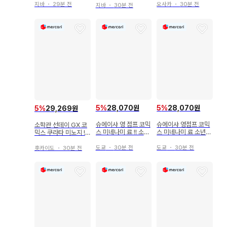
후궁 수수께끼 풀이 수
지바
・
29분 전
오사카
・
30분 전
지바
・
30분 전
첩- 9
5
%
28,070원
5
%
28,070원
5
%
29,269원
슈에이샤 영 점프 코믹
슈에이샤 영점프 코믹
소학관 선데이 GX 코
스 미네나미 료 !! 소년
스 미네나미 료 소년의
믹스 쿠라타 미노지 !!)
의 아비스 9
아비스 9
약사의 혼잣말 ~마오
마오의 후궁 수수께끼
도쿄
・
30분 전
도쿄
・
30분 전
홋카이도
・
30분 전
풀이 수첩~ 19