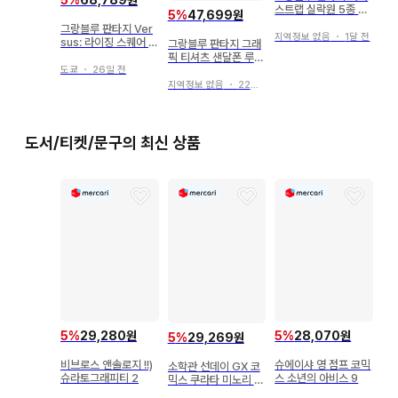
스트랩 실락원 5종 세
5
%
47,699원
트
그랑블루 판타지 Ver
지역정보 없음
・
1달 전
sus: 라이징 스퀘어 캔
그랑블루 판타지 그래
뱃지 베리알
픽 티셔츠 샌달폰 루시
도쿄
・
26일 전
페르 미사용 L사이즈
지역정보 없음
・
22일 전
도서/티켓/문구의 최신 상품
5
%
29,280원
5
%
28,070원
5
%
29,269원
비브로스 앤솔로지 !!)
슈에이샤 영 점프 코믹
소학관 선데이 GX 코
슈라토그래피티 2
스 소년의 아비스 9
믹스 쿠라타 미노리 약
사의 혼잣말-고양이