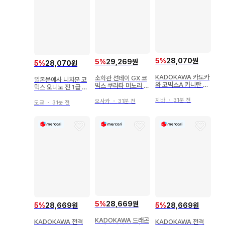
5
%
28,070원
5
%
29,269원
5
%
28,070원
KADOKAWA 카도카
소학관 선데이 GX 코
일본문예사 니치분 코
와 코믹스A 카니탄 슈
믹스 쿠라타 미노리 약
믹스 오니노 진 1급 건
퍼커브 4
사의 혼잣말 -고양이
축사 쿠자코의 설계 사
후궁 수수께끼 풀이 수
지바
・
31분 전
오사카
・
31분 전
고 1
도쿄
・
31분 전
첩- 9
5
%
28,669원
5
%
28,669원
5
%
28,669원
KADOKAWA 드래곤
KADOKAWA 전격
KADOKAWA 전격