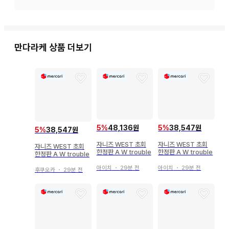
주문 후 재고 확보가 어려울 수 있습니다.

중고품이므로 약간의 흠집, 오염, 노후화 등이 있습니다.

만다라케
상품 더보기
상품에는 가격표 라벨이나 관리 씰, 해외 출하용, 일본 국내 수
입에 따른 씰이 붙어 있는 경우도 있습니다.

미개봉 (제조사 검품으로 인한 테이프 다중 부착 포함) 상품의 
내용 불량, 작동 불량에 대해서는 보증 대상에서 제외됩니다.

개봉품 중, 음성이나 발광 등의 기능을 가진 상품에 대해서는 작
5
%
38,547원
5
%
48,136원
5
%
38,547원
동 확인이 완료되었으며, 작동 불량이 있는 경우 상품 상태에 표
쟈니즈 WEST 초회
쟈니즈 WEST 초회
쟈니즈 WEST 초회
기하고 있습니다. 전기 제품이나 정밀 기기에 대해서는 작동 확
한정판 A W trouble
한정판 A W trouble
한정판 A W trouble
인을 하지 않았습니다.

아이치
・
29분 전
아이치
・
29분 전
후쿠오카
・
29분 전
배터리나 엽서, 전단지 등 상품의 성질에 영향을 미치지 않는 부
속품은 포함되지 않을 수 있습니다.

상품에 포함된 응모권이나 시리얼 코드 등은 이용하지 못할 수 