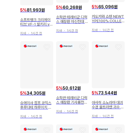
5
%
65,096원
5
%
60,268원
5
%
81,993원
카도카와 쇼텐 NEWT
소학관 테레비군 디럭
소프트뱅크 크리에이
YPE100% COLLEC
스 애장판 마신전대 키
티브 VF-1 발키리 vo
TION 신세기 에반게
라메이저 초전집 (오비
l.2 우주의 날개/가변
리온 (오비 포함)
지바
・
1시간 전
포함)
지바
・
1시간 전
전투기 마스터 파일
지바
・
1시간 전
(띠 포함)
5
%
50,612원
5
%
73,544원
5
%
34,305원
소학관 테레비군 디럭
스 애장판 기사룡전대
아사히 소노라마 대괴
슈에이샤 점프 코믹스
류소우저 초전집 (오비
수경 울트라맨 괴수 사
후루다테 하루이치 하
포함)
진 대감
이큐!! 한정판 9
지바
・
1시간 전
지바
・
1시간 전
지바
・
1시간 전