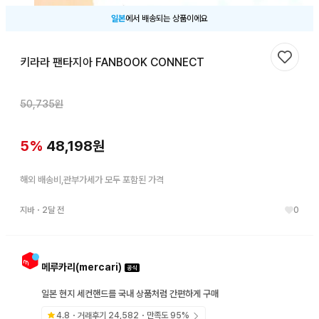
일본
에서 배송되는 상품이에요
키라라 팬타지아 FANBOOK CONNECT
찜하기
50,735
원
5
%
48,198
원
해외 배송비,관부가세가 모두 포함된 가격
지바
・
2달 전
0
메루카리(mercari)
일본 현지 세컨핸드를 국내 상품처럼 간편하게 구매
4.8
・거래후기
24,582
・만족도
95
%