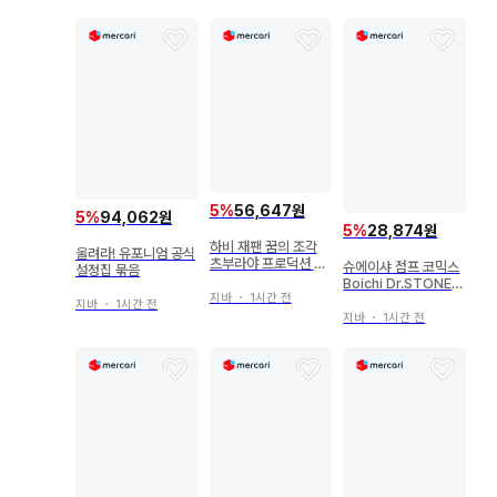
- 9
5
%
56,647원
5
%
94,062원
5
%
28,874원
하비 재팬 꿈의 조각
울려라! 유포니엄 공식
츠부라야 프로덕션 편
슈에이샤 점프 코믹스
설정집 묶음
(오비 포함)
Boichi Dr.STONE 1
지바
・
1시간 전
2
지바
・
1시간 전
지바
・
1시간 전