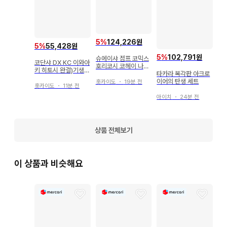
패브릭 소재 (백, 태피스트리, 손수건 등)는 보관 및 배송 시의 
사정으로 접힌 자국이 있을 수 있습니다.

5
%
124,226원
5
%
55,428원
게임, DVD 등의 특전품은 타이틀에 특전 부속 기재가 없는 경
5
%
102,791원
슈에이샤 점프 코믹스
코단샤 DX KC 이와아
호리코시 코헤이 나의
우 본체만 해당됩니다. 또한 상품이 특전품인 경우, 본체가 부속
키 히토시 완결)기생수
히어로 아카데미아 전
타카라 복각판 아크로
완전판 전 8권 세트
된다는 기재가 없는 경우 특전만 해당됩니다.

42권 세트
이어의 탄생 세트
홋카이도
・
19분 전
홋카이도
・
11분 전
아이치
・
24분 전
식품 완구 등 식품 또는 음료가 포함된 상품의 식품 및 음료 섭
취는 삼가 주십시오. 저희 매장에서는 식품 완구의 부속물, 외장
을 상품의 주체로 하며, 식품으로서 판매하지 않기 때문에 섭취 
상품 전체보기
시 건강 피해에 대한 책임은 지지 않습니다.

이 상품과 비슷해요
글로벌 아이돌의 디스크나 굿즈에 동봉된 트레이딩 카드는 기본
적으로 포함되어 있지 않습니다.

[ 상품 이미지에 대하여 ]
