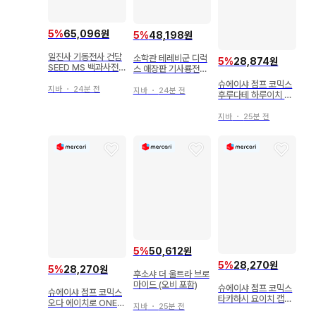
5
%
65,096원
5
%
48,198원
일진사 기동전사 건담
소학관 테레비군 디럭
5
%
28,874원
SEED MS 백과사전
스 애장판 기사룡전대
(오비 포함)
류소우저 초전집
슈에이샤 점프 코믹스
지바
・
24분 전
지바
・
24분 전
후루다테 하루이치 하
이큐!! 19
지바
・
25분 전
5
%
50,612원
5
%
28,270원
5
%
28,270원
후소샤 더 울트라 브로
마이드 (오비 포함)
슈에이샤 점프 코믹스
슈에이샤 점프 코믹스
타카하시 요이치 캡틴
오다 에이치로 ONE P
지바
・
25분 전
츠바사 라이징 선 12
IECE 94