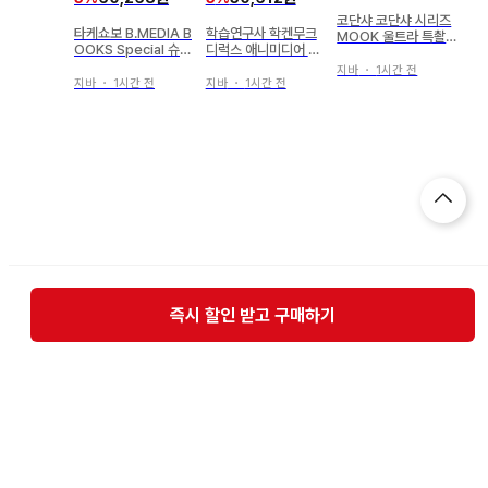
코단샤 코단샤 시리즈
타케쇼보 B.MEDIA B
학습연구사 학켄무크
MOOK 울트라 특촬
OOKS Special 슈퍼
디럭스 애니미디어 초
물 PERFECT MOO
전대 화보 2 1987-1
수기신 단쿠가/갓블레
K vol.29 카이쥬 부스
지바
・
1시간 전
997 (오비 포함)
스 단쿠가 완전 수록판
지바
・
1시간 전
지바
・
1시간 전
카/애니메이션 짱/울
트라 냥/M78 극장
즉시 할인 받고 구매하기