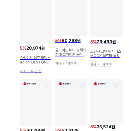
5
%
60,268원
5
%
29,490원
5
%
28,874원
글라이드 미디어 해적
코단샤 코단샤 시리즈
전대 고카이저 공식 독
MOOK 울트라 특촬
슈에이샤 점프 코믹스
본 호쾌 연의 SUPER
물 PERFECT MOO
Boichi Dr.STONE 1
SENTAI 35th UNIV
지바
・
1시간 전
K vol.06 울트라 Q
지바
・
1시간 전
1
ER (오비 포함)
지바
・
1시간 전
5
%
35,524원
5
%
60,268원
5
%
50,612원