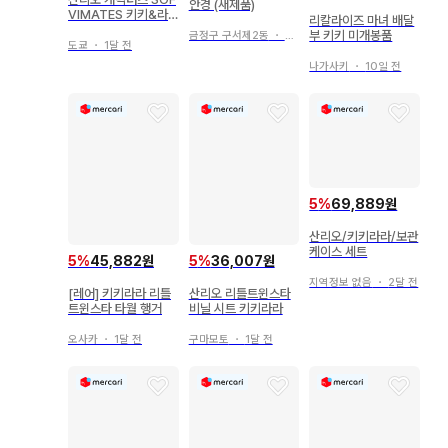
안경 (새제품)
VIMATES 키키&라
리칼라이즈 마녀 배달
라 2종 세트
부 키키 미개봉품
금정구 구서제2동
・
2일 전
도쿄
・
1달 전
나가사키
・
10일 전
5
%
69,889원
산리오/키키라라/보관
케이스 세트
5
%
45,882원
5
%
36,007원
지역정보 없음
・
2달 전
[레어] 키키라라 리틀
산리오 리틀트윈스타
트윈스타 타월 행거
비닐 시트 키키라라
오사카
・
1달 전
구마모토
・
1달 전