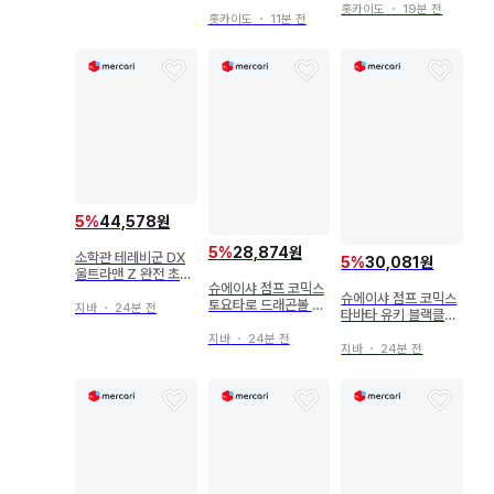
완전판 전 8권 세트
42권 세트
홋카이도
・
19분 전
홋카이도
・
11분 전
5
%
44,578원
5
%
28,874원
소학관 테레비군 DX
5
%
30,081원
울트라맨 Z 완전 초전
슈에이샤 점프 코믹스
집 스트레이지 ver. 도
슈에이샤 점프 코믹스
토요타로 드래곤볼 초
서만
지바
・
24분 전
타바타 유키 블랙클로
11
버 22
지바
・
24분 전
지바
・
24분 전