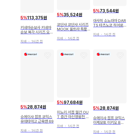
5
%
73,544원
5
%
35,524원
5
%
113,375원
아사히 소노라마 DAR
코단샤 코단샤 시리즈
TS 타츠노코 히어로
키네마순보사 키네마
MOOK 울트라 특촬
즈 70년대 타츠노코 4
순보 복각 시리즈 오토
물PERFECT MOOK
대 히어로 집합
지바
・
1시간 전
모 마사시 오토모 마사
vol.27 울트라 파이
지바
・
1시간 전
시 컬렉션 (오비 포함)
지바
・
1시간 전
트/트리플 파이터/레
드맨
5
%
97,684원
5
%
28,874원
5
%
28,874원
미노리 서점 월간 OU
슈에이샤 점프 코믹스
T 증간 마신영웅전 와
슈에이샤 점프 코믹스
유데타마고 근육맨 69
타루 - 창계산 구세주
이케모토 미키오 BOR
전
지바
・
1시간 전
UTO -NARUTO NE
지바
・
1시간 전
XT GENERATIONS
지바
・
1시간 전