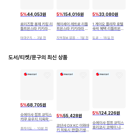
5
%
44,053원
5
%
154,016원
5
%
33,080원
로리즈팜 봉제 키링 리
헤이세이 레트로 리틀
1 게이오 플라자 호텔
틀트윈스타 키키라라
트윈스타 키키라라 케
숙박 혜택 리틀트윈스
키키
이크형 소품함 2012
타 키키라라 봉제 인형
년제
마스코트
야마구치
・
3달 전
지역정보 없음
・
1달 전
도쿄
・
18일 전
도서/티켓/문구의 최신 상품
5
%
68,705원
5
%
124,226원
슈에이샤 점프 코믹스
5
%
55,428원
카쿠 유우지 지옥락 전
슈에이샤 점프 코믹스
13권 세트
코단샤 DX KC 이와아
호리코시 코헤이 나의
홋카이도
・
10분 전
키 히토시 완결)기생수
히어로 아카데미아 전