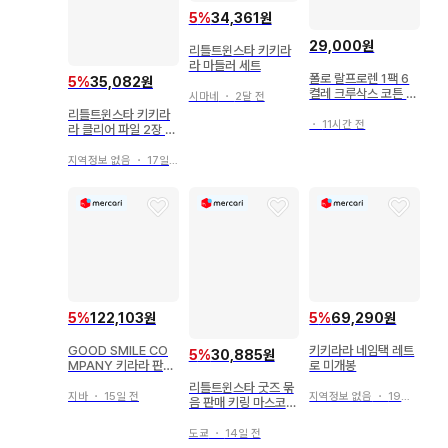
상품 이미지는 참고 이미지를 사용하고 있으며, 실제 상품의 상
5
%
34,361원
태는 이미지와 다소 다를 수 있습니다.

29,000원
리틀트윈스타 키키라
라 마들러 세트
[ 배송에 대하여 ]

폴로 랄프로렌 1팩 6
5
%
35,082원
켤레 크루삭스 코튼 혼
시마네
・
2달 전
방 남성 여성 202401
리틀트윈스타 키키라
배송 업체는 당사 지정 배송 업체입니다.

・
11시간 전
라 클리어 파일 2장 세
본 상품은 SAHRA에서 발송합니다.

트 2013 오리지널
지역정보 없음
・
17일 전
상품에 따라 출하지가 다르므로, 상품의 동봉은 불가합니다.

고객님의 책임으로 짐이 반송된 경우, 반송비와 재배송 배송비
는 고객님 부담입니다. 반송비, 재배송 배송비는 저희 매장에서 
은행 이체로 별도 청구하며, 입금 확인 후 재배송을 해드립니다. 
또한, 짐이 반송된 경우에도 주문을 취소할 수는 없습니다.

5
%
122,103원
5
%
69,290원
GOOD SMILE CO
키키라라 네임택 레트
5
%
30,885원
상품관리번호: 1203557497
MPANY 키라라 판타
로 미개봉
지아 타키모토 히후미
리틀트윈스타 굿즈 묶
마법사Ver. PVC
지바
・
15일 전
지역정보 없음
・
19일 전
음 판매 키링 마스코트
키키라라
도쿄
・
14일 전