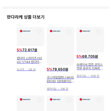
중고품이므로 약간의 흠집, 오염, 노후화 등이 있습니다.

만다라케
상품 더보기
상품에는 가격표 라벨이나 관리 씰, 해외 출하용, 일본 국내 수
입에 따른 씰이 붙어 있는 경우도 있습니다.

미개봉 (제조사 검품으로 인한 테이프 다중 부착 포함) 상품의 
내용 불량, 작동 불량에 대해서는 보증 대상에서 제외됩니다.

5
%
72,617원
개봉품 중, 음성이나 발광 등의 기능을 가진 상품에 대해서는 작
5
%
68,705원
반다이 스피리츠 HG
동 확인이 완료되었으며, 작동 불량이 있는 경우 상품 상태에 표
UC 1/144 반다이남
슈에이샤 점프 코믹스
코판 바잠 지온 노획
기하고 있습니다. 전기 제품이나 정밀 기기에 대해서는 작동 확
카쿠 유우지 지옥락 전
5
%
78,650원
사양 (A.O.Z RE-BO
오사카
・
2분 전
13권 세트
OT판)
인을 하지 않았습니다.

홋카이도
・
10분 전
굿스마일컴퍼니 MOD
EROID [모데로이드]
[푸른 기신] 올디네
배터리나 엽서, 전단지 등 상품의 성질에 영향을 미치지 않는 부
홋카이도
・
6분 전
속품은 포함되지 않을 수 있습니다.

상품에 포함된 응모권이나 시리얼 코드 등은 이용하지 못할 수 
있습니다.
