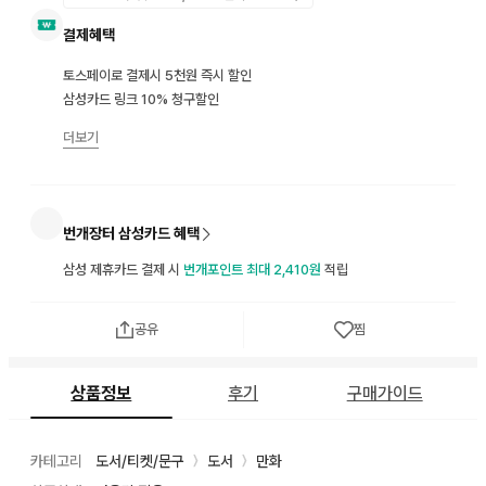
결제혜택
토스페이로 결제시 5천원 즉시 할인
삼성카드 링크 10% 청구할인
더보기
번개장터 삼성카드 혜택
삼성 제휴카드 결제 시
번개포인트 최대 2,410원
적립
공유
찜
상품정보
후기
구매가이드
카테고리
도서/티켓/문구
도서
만화
〉
〉