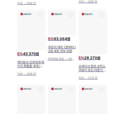
지바
・
25분 전
지바
・
25분 전
5
%
93,064원
쿠죠의 대죄 1권부터 1
3권 세트 전부 초판
5
%
43,370원
5
%
28,270원
지역정보 없음
・
48분 전
케이분샤 츠부라야 에
이지 특촬물 세계 (오
슈에이샤 점프 코믹스
비 포함)
쿠로키 유신 사춘기 르
네상스! 다비데 군 3
지바
・
25분 전
지바
・
1시간 전