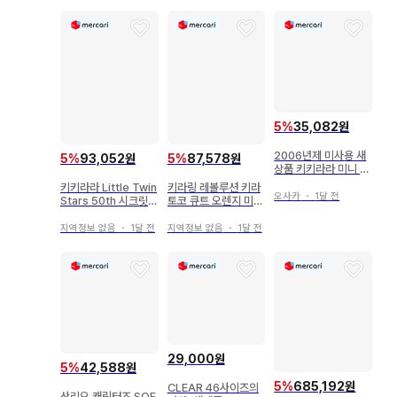
5
%
35,082원
2006년제 미사용 새
5
%
93,052원
5
%
87,578원
상품 키키라라 미니 타
월 손수건
키키라라 Little Twin
키라링 레볼루션 키라
오사카
・
1달 전
Stars 50th 시크릿
토코 큐트 오렌지 미개
복조리&토트
봉 새상품
지역정보 없음
・
1달 전
지역정보 없음
・
1달 전
29,000원
5
%
42,588원
5
%
685,192원
CLEAR 46사이즈의
산리오 캐릭터즈 SOF