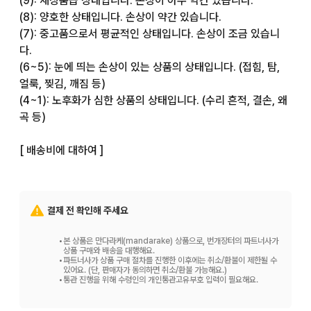
(9): 새상품급 상태입니다. 손상이 아주 약간 있습니다.

(8): 양호한 상태입니다. 손상이 약간 있습니다.

(7): 중고품으로서 평균적인 상태입니다. 손상이 조금 있습니
다.

(6~5): 눈에 띄는 손상이 있는 상품의 상태입니다. (접힘, 탐, 
얼룩, 찢김, 깨짐 등)

(4~1): 노후화가 심한 상품의 상태입니다. (수리 흔적, 결손, 왜
곡 등)

[ 배송비에 대하여 ]

저희 매장에서는 주문하신 배송비는 고객님 부담입니다.

배송비에 대해서는 상품 가격 옆에 표기된 배송비를 보시거나, 
결제 전 확인해 주세요
화면 하단에 있는 [ 배송비 ] 항목을 봐주십시오.

•
본 상품은 만다라케(mandarake) 상품으로, 번개장터의 파트너사가
[ 상품에 대하여 ]

상품 구매와 배송을 대행해요.
•
파트너사가 상품 구매 절차를 진행한 이후에는 취소/환불이 제한될 수
있어요. (단, 판매자가 동의하면 취소/환불 가능해요.)
•
통관 진행을 위해 수령인의 개인통관고유부호 입력이 필요해요.
상품은 매장, 다른 사이트와 재고를 공유하고 있습니다. 따라서 
주문 후 재고 확보가 어려울 수 있습니다.
