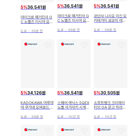
5
%
36,541원
5
%
36,541원
5
%
36,541원
마이크로 매거진사 G
코단샤 니시오 이신 오
마이크로 매거진사 G
C 노벨즈 미시마 요무
키테가미 쿄코의 여행
C 노벨즈 미시마 요무
오토메 게임 세계는 모
기 8
오토메 게임 세계는 모
브에게 힘든 세계입니
도쿄
・
56분 전
도쿄
・
56분 전
브에게 힘든 세계입니
도쿄
・
55분 전
다 6
다 5
5
%
34,126원
5
%
36,541원
5
%
30,505원
KADOKAWA 마루야
스퀘어 에닉스 SQEX
소프트뱅크 크리에이
마 쿠가네 오버로드 불
노벨 사가사키 시게루
티브 GA 문고 히라사
사의 왕 1
시골의 아저씨, 검 성
카 요미 마감 전에는
이 되다 ~그저 시골의
백합이 잘 된다 2
도쿄
・
56분 전
도쿄
・
1시간 전
도쿄
・
1시간 전
검술 사범이었던 것 4