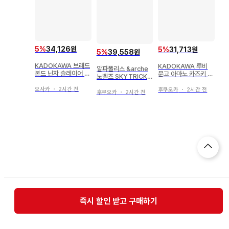
5
%
34,126원
5
%
31,713원
5
%
39,558원
KADOKAWA 브래드
KADOKAWA 루비
알파폴리스 &arche
본드 닌자 슬레이어 A
문고 아마노 카즈키 B
노벨즈 SKYTRICK !!
ge of Mappor-Cal
L 게임의 악역 영애인
6번째 섹프지만 평생
ypse
데 어째서인지 주인공
오사카
・
2시간 전
후쿠오카
・
2시간 전
의 추억이 생겼으니 이
후쿠오카
・
2시간 전
인 의형에게 사랑받고
제 충분해
있습니다
즉시 할인 받고 구매하기