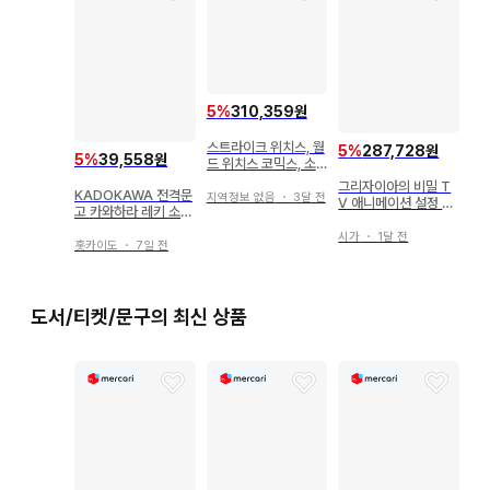
5
%
310,359원
스트라이크 위치스, 월
5
%
287,728원
5
%
39,558원
드 위치스 코믹스, 소
설 거의 컴플리트 세트
그리자이아의 비밀 T
KADOKAWA 전격문
지역정보 없음
・
3달 전
V 애니메이션 설정 자
고 카와하라 레키 소드
료집
아트 온라인 마테리얼
시가
・
1달 전
에디션 리믹스
홋카이도
・
7일 전
도서/티켓/문구의 최신 상품