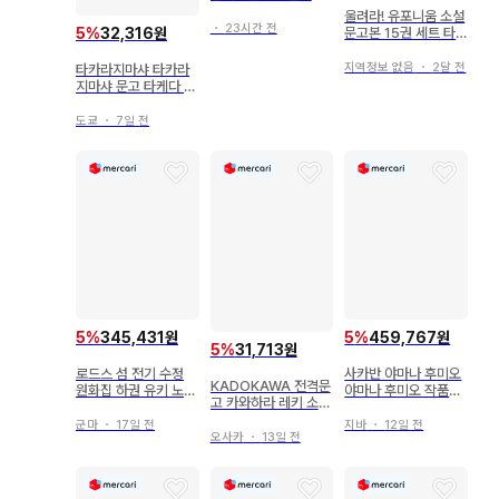
트 불가리향수 블루뿌
울려라! 유포니움 소설
르
・
23시간 전
문고본 15권 세트 타
5
%
32,316원
케다 아야노
지역정보 없음
・
2달 전
타카라지마샤 타카라
지마샤 문고 타케다 아
야노 울려라! 유포니움
릿카 고등학교 마칭 밴
도쿄
・
7일 전
드에 어서 오세요 전편
5
%
345,431원
5
%
459,767원
5
%
31,713원
로드스 섬 전기 수정
사카반 야마나 후미오
KADOKAWA 전격문
원화집 하권 유키 노부
야마나 후미오 작품집
고 카와하라 레키 소드
테루 높은 성의 남자
[프로필]
아트 온라인 유나이탈
군마
・
17일 전
지바
・
12일 전
링 7 28
오사카
・
13일 전