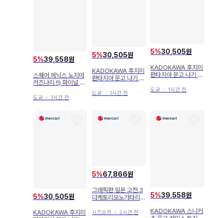
5
%
30,505원
5
%
30,505원
5
%
39,558원
KADOKAWA 후지미
KADOKAWA 후지미
판타지아 문고 나기 에
스퀘어 에닉스 노지마
판타지아 문고 나기 에
코 너희들, 나 혼자 사
카즈나리 !!) 파이널 판
코 너희들, 솔로인 나
는 나를 너무 좋아하는
타지 VII 외전
도쿄
・
1시간 전
를 너무 좋아하는 거
도쿄
・
1시간 전
거 아니야? 2
도쿄
・
1시간 전
아니야?. 3
5
%
67,866원
그래픽판 일본 고전 3
5
%
39,558원
5
%
30,505원
다케토리모노가타리
이세모노가타리 세카
KADOKAWA 스니커
이분카샤 케이스 포함
KADOKAWA 후지미
시즈오카
・
2시간 전