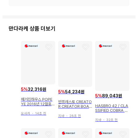
중고품이므로 약간의 흠집, 오염, 노후화 등이 있을 수 있습니
다.

만다라케
상품 더보기
상품에는 가격표 라벨이나 관리 씰, 해외 출하용, 일본 국내 수
입에 따른 씰이 붙어 있는 경우도 있습니다.

미개봉 (제조사 검품으로 인한 테이프의 이중 부착 포함) 상품
의 내용 불량, 작동 불량에 대해서는 보증 대상에서 제외됩니다.

개봉품 중, 음성이나 발광 등의 기능을 가진 상품에 대해서는 작
동 확인이 완료되었으며, 작동 불량이 있는 경우에는 상품 상태
5
%
32,316원
에 표기하고 있습니다. 전기 제품이나 정밀 기기에 대해서는 작
5
%
54,234원
5
%
89,043원
동 확인을 하지 않았습니다.

매거진하우스 POPE
반프레스토 CREATO
YE 2016년 12월호 8
HASBRO 42 / CLA
R CREATOR BOA
36
SSIFIED COBRA VI
HANCOCK A / 핸콕
배터리나 엽서, 전단지 등 상품의 성질에 영향을 미치지 않는 부
오사카
・
14초 전
PER 6인치
(보통 컬러 빨간색)
지바
・
28초 전
속품은 포함되지 않을 수 있습니다.

지바
・
32초 전
상품에 포함된 응모권이나 시리얼 코드 등은 이용하지 못할 수 