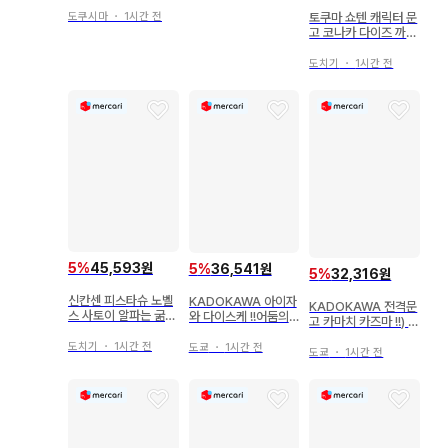
토쿠마 쇼텐 캐릭터 문
도쿠시마
・
1시간 전
고 코나카 다이즈 까다
로운 왕자에게 바치는
우화 2
도치기
・
1시간 전
5
%
45,593원
5
%
36,541원
5
%
32,316원
신칸센 피스타슈 노벨
KADOKAWA 아이자
KADOKAWA 전격문
스 사토이 알파는 굶어
와 다이스케 !!어둠의
고 카마치 카즈마 !!) 창
도 주인을 따지 않는다
실력자가 되고 싶어서!
약 어떤 마술의 금서목
하
7
도치기
・
1시간 전
도쿄
・
1시간 전
록 14
도쿄
・
1시간 전