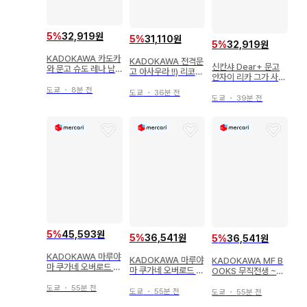
5
%
32,919원
5
%
31,110원
5
%
32,919원
KADOKAWA 카도카
KADOKAWA 전격문
신칸샤 Dear+ 문고
와 문고 슈도 레나 남
고 아사우라 !!) 리코리
안자이 리카 그가 사랑
자들에게는 비밀이 있
스 리코일 Recovery
하는 것은
다
도쿄
・
8분 전
days 1
도쿄
・
36분 전
도쿄
・
39분 전
5
%
45,593원
5
%
36,541원
5
%
36,541원
KADOKAWA 마루야
KADOKAWA 마루야
KADOKAWA MF B
마 쿠가네 오버로드 산
마 쿠가네 오버로드 멸
OOKS 무직전생 ~이
소인의 장인 Blu-ray
국의 마녀 14
세계 가면 진심을 다할
부속 특장판 11
도쿄
・
55분 전
거야~ 13
도쿄
・
55분 전
도쿄
・
55분 전