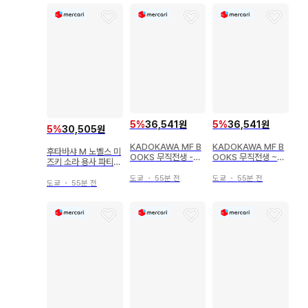
5
%
36,541원
5
%
36,541원
5
%
30,505원
KADOKAWA MF B
KADOKAWA MF B
후타바샤 M 노벨스 미
OOKS 무직전생 -이
OOKS 무직전생 ~이
즈키 소라 용사 파티를
세계 가면 진심을 다한
세계 가면 진검승부~
추방당한 백마도사, S
다- 2
12
도쿄
・
55분 전
도쿄
・
55분 전
랭크 모험가에게 주워
도쿄
・
55분 전
지다 ~이 백마도사가
규격 외 너무나도~