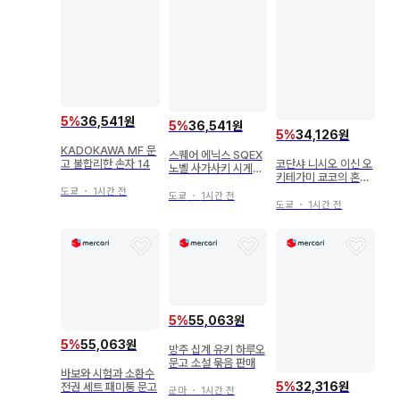
5
%
36,541원
5
%
36,541원
5
%
34,126원
KADOKAWA MF 문
스퀘어 에닉스 SQEX
코단샤 니시오 이신 오
고 불합리한 손자 14
노벨 사가사키 시게루
키테가미 쿄코의 혼인
시골 촌뜨기, 검 성이
신고 6
도쿄
・
1시간 전
되다 ~그저 시골의 검
도쿄
・
1시간 전
도쿄
・
1시간 전
술 사범이었던 것 5
5
%
55,063원
5
%
55,063원
방주 십계 유키 하루오
문고 소설 묶음 판매
바보와 시험과 소환수
5
%
32,316원
전권 세트 패미통 문고
군마
・
1시간 전