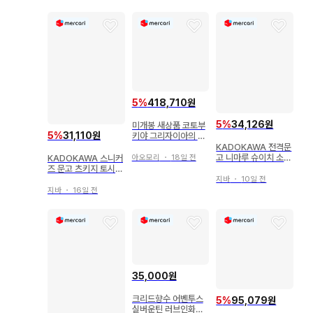
5
%
418,710원
5
%
34,126원
미개봉 새상품 코토부
5
%
31,110원
키야 그리자이아의 과
실 마츠시마 미치루
KADOKAWA 전격문
고 니마루 슈이치 소꿉
KADOKAWA 스니커
아오모리
・
18일 전
친구가 절대로 지지 않
즈 문고 츠키지 토시히
는 러브코미디 특장판
코 사이렌트 위치즈 스
지바
・
10일 전
6
오무스 이란코 츄타이
지바
・
16일 전
ReBOOT! 4
35,000원
크리드향수 어벤투스
5
%
95,079원
실버운틴 러브인화이