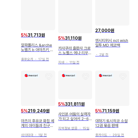
상품 이미지는 참고용 이미지를 사용하고 있으며, 실제 상품의 
상태는 이미지와 다소 다를 수 있습니다.

[ 배송에 대하여 ]

27,000원
5
%
31,713원
5
%
31,110원
엔시티위시 nct wish
배송 업체는 당사 지정 배송 업체입니다.

일투 MD 에코백
알파폴리스 &arche
카사쿠라 출판사 크로
노벨즈 b 아마츠키 료
본 상품은 SAHRA에서 발송합니다.

스 노벨스 에나 리우
야 나는 용사의 수행원
・
2달 전
사랑을 모르는 용왕과
일 뿐이니, 모두들 신
후쿠오카
・
17일 전
비밀의 왕자
지바
・
11일 전
경 쓰지 마세요 (용사
상품에 따라 출하지가 다르므로, 상품의 동봉은 불가합니다.

가 편애함
고객님의 책임으로 인해 짐이 반송된 경우, 반송료와 재배송료
는 고객님 부담입니다. 반송료, 재배송료는 저희 매장에서 은행 
이체로 별도 청구하며, 입금 확인 후 재배송을 해드립니다. 또
한, 짐이 반송된 경우에도 주문 취소는 불가합니다.

5
%
331,811원
5
%
219,249원
5
%
71,159원
사인본 어둠의 실력자
상품관리번호: 1031994573
가 되고 싶어서 2~6권
마츠이 후유코 화집 세
야하기 토시히코 소설
아이자와 다이스케
계의 아이들과 친구가
12권 묶음 판매
지역정보 없음
・
15일 전
될 수 있는 증보신장판
사이타마
・
1달 전
홋카이도
・
29일 전