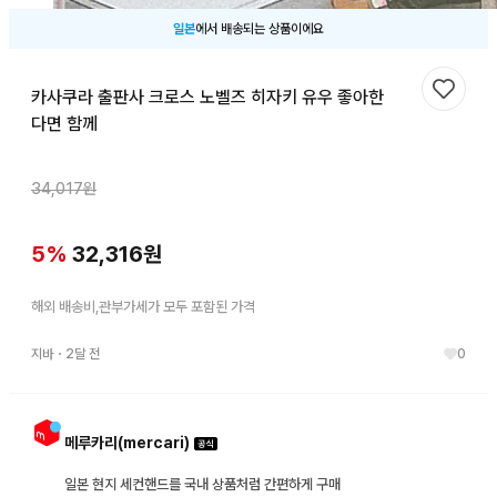
일본
에서 배송되는 상품이에요
카사쿠라 출판사 크로스 노벨즈 히자키 유우 좋아한
찜하기
다면 함께
34,017
원
5
%
32,316
원
해외 배송비,관부가세가 모두 포함된 가격
지바
・
2달 전
0
메루카리(mercari)
일본 현지 세컨핸드를 국내 상품처럼 간편하게 구매