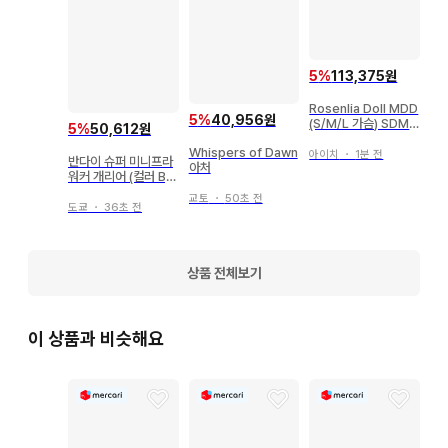
있습니다.

패브릭 소재 (백, 태피스트리, 손수건 등)는 보관 및 배송 시의 
5
%
113,375원
사정으로 접힌 자국이 있을 수 있습니다.

Rosenlia Doll MDD
5
%
40,956원
(S/M/L 가슴) SDM
5
%
50,612원
게임, DVD 등의 특전품은 타이틀에 특전 부속 기재가 없는 경
KUMAKO imomod
Whispers of Dawn
oll 그림자 나라의 앨
아이치
・
1분 전
우 본체만 해당됩니다. 또한 상품이 특전품인 경우, 본체가 부속
반다이 슈퍼 미니프라
아처
리스 화이트
워커 개리어 (컬러 B)
된다는 기재가 없는 경우 특전만 해당됩니다.

전투 메카 자붕글 레그
교토
・
50초 전
타입 (컬러 B/레드 컬
도쿄
・
36초 전
러)
식품 완구 등 식품 또는 음료가 포함된 상품의 식품 및 음료 섭
취는 삼가 주십시오. 저희 매장에서는 식품 완구의 부속물, 외장
상품 전체보기
을 상품의 주체로 하며, 식품으로서 판매하지 않기 때문에 섭취 
시 건강 피해에 대한 책임은 질 수 없습니다.

이 상품과 비슷해요
글로벌 아이돌의 디스크나 굿즈에 동봉된 트레이딩 카드는 기본
적으로 포함되어 있지 않습니다.

[ 상품 이미지에 대하여 ]
