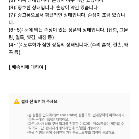
(9): 미품 상태입니다. 손상이 아주 약간 있습니다.

(8): 양호한 상태입니다. 손상이 약간 있습니다.

(7): 중고품으로서 평균적인 상태입니다. 손상이 조금 있습니
다.

(6~5): 눈에 띄는 손상이 있는 상품의 상태입니다. (접힘, 그을
림, 얼룩, 찢김, 깨짐 등)

(4~1): 노후화가 심한 상품의 상태입니다. (수리 흔적, 결손, 왜
곡 등)

[ 배송비에 대하여 ]

저희 매장에서는 주문하신 배송비는 고객님 부담입니다.

배송비에 대해서는 상품 가격 옆에 표기된 배송비를 보시거나, 
화면 하단에 있는 [ 배송비 ] 항목을 봐주십시오.

결제 전 확인해 주세요
[ 상품에 대하여 ]

•
본 상품은 만다라케(mandarake) 상품으로, 번개장터의 파트너사가
상품 구매와 배송을 대행해요.
•
파트너사가 상품 구매 절차를 진행한 이후에는 취소/환불이 제한될 수
상품은 매장 및 다른 사이트와 재고를 공유하고 있습니다. 따라
있어요. (단, 판매자가 동의하면 취소/환불 가능해요.)
•
통관 진행을 위해 수령인의 개인통관고유부호 입력이 필요해요.
서 주문 후 재고 확보가 어려울 수 있습니다.
