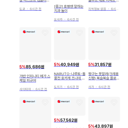
참 마스코트 컴플리트
솔루트 제로 이펙트 부
세트
품
[중고] 호빵맨 말하는
도쿄
・
6시간 전
지역정보 없음
・
6시간 전
치과 놀이
오사카
・
6시간 전
5
%
40,949원
5
%
31,857원
5
%
85,686원
NARUTO-나루토-돌
짱구는 못말려(크레용
갸반 인피니티 메가 스
풍전 호카게 츠나데 피
신짱) 복슬복슬 플로키
케일 피규어
규어 ~ 오카게 집결 -
인형 4종 세트
!!
도치기
・
6시간 전
사가
・
6시간 전
사이타마
・
6시간 전
5
%
57,562원
5
%
43,897원