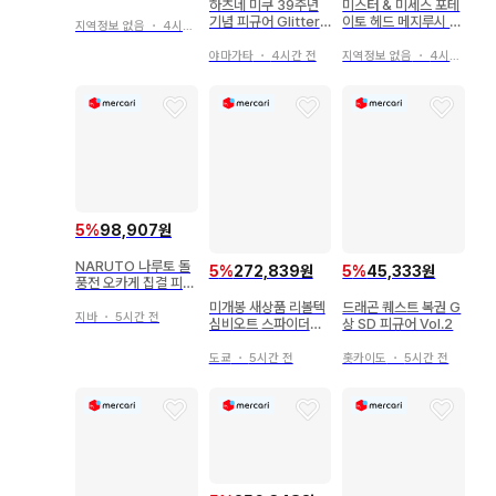
하츠네 미쿠 39주년
미스터 & 미세스 포테
기념 피규어 Glitterin
이토 헤드 메지루시 가
지역정보 없음
・
4시간 전
g Star 라스트 원
챠 마스코트 4종
야마가타
・
4시간 전
지역정보 없음
・
4시간 전
5
%
98,907원
NARUTO 나루토 돌
5
%
272,839원
5
%
45,333원
풍전 오카게 집결 피규
어 5체 세트2
미개봉 새상품 리볼텍
드래곤 퀘스트 복권 G
지바
・
5시간 전
심비오트 스파이더맨
상 SD 피규어 Vol.2
퍼플Ver.
도쿄
・
5시간 전
홋카이도
・
5시간 전