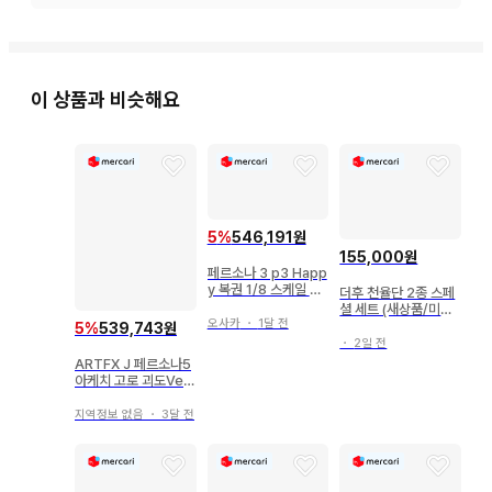
이 상품과 비슷해요
5
%
546,191원
155,000원
페르소나 3 p3 Happ
y 복권 1/8 스케일 피
더후 천율단 2종 스페
규어 묶음 판매
셜 세트 (새상품/미개
오사카
・
1달 전
봉)
5
%
539,743원
・
2일 전
ARTFX J 페르소나5
아케치 고로 괴도Ver.
1/8 PERSONA5
지역정보 없음
・
3달 전