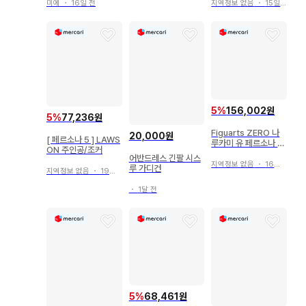
미에
・
16일 전
지역정보 없음
・
15일 전
5
%
156,002원
5
%
77,236원
Figuarts ZERO 나
20,000원
[ 페르소나 5 ] LAWS
루카미 유 페르소나 4
ON 주인공/조커
피규어
어반드레스 긴팔 시스
지역정보 없음
・
16일 전
루 가디건
지역정보 없음
・
19일 전
・
1달 전
5
%
68,461원