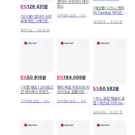
젠마이 사무라이 메지
루시
5
%
129,431원
[새상품] 디즈니 캐릭
터 Twinkle 머리끈 7
지역정보 없음
・
6시간 전
[당시물] 반다이 슈퍼
개 세트
로봇대전 그레이트 마
사이타마
・
6시간 전
징가 소프트 비닐
홋카이도
・
6시간 전
5
%
50,816원
5
%
184,099원
[ 익명 배송 ] 코비토즈
해피 복권 주토피아 피
5
%
50,582원
칸 메지루시 프렌즈 2
규어 B상 컴플리트 세
시크릿 포함 전 7종 컴
트
[ 박스 포함 배송비 포
프
지역정보 없음
・
6시간 전
지역정보 없음
・
6시간 전
함 ] 하츠네 미쿠 Holi
day Memories 피
규어
도쿠시마
・
6시간 전