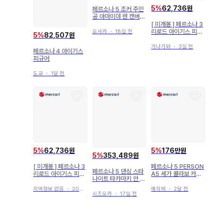
5
%
62,736원
페르소나 5 조커 주인
공 아마미야 렌 캔버스
아트 시부야 모디
[ 미개봉 ] 페르소나 3
리로드 아이기스 피규
오사카
・
18일 전
5
%
82,507원
어
가나가와
・
3일 전
페르소나 4 아이기스
피규어
도쿄
・
1달 전
5
%
62,736원
5
%
176만원
5
%
353,489원
[ 미개봉 ] 페르소나 3
페르소나 5 PERSON
페르소나 5 댄싱 스타
리로드 아이기스 피규
A5 세가 콜라보 카페
나이트 타카마키 안 피
어
비주얼 카드 주인공 외
규어
지역정보 없음
・
20일 전
에히메
・
2달 전
시즈오카
・
17일 전