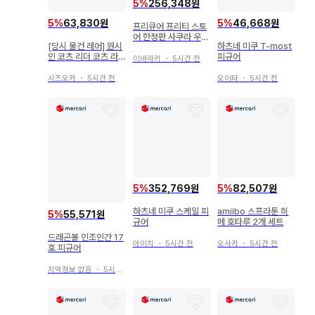
5
%
256,348원
5
%
63,830원
5
%
46,668원
프리큐어 프리티 스토
어 한정판 사쿠라 우타
[당시 물건 레어] 원시
하츠네 미쿠 T-most
큐어 아이돌 세트
인 코츠 리더 코츠 라
피규어
이바라키
・
5시간 전
틴 미개봉 레트로
시즈오카
・
5시간 전
오이타
・
5시간 전
5
%
352,769원
5
%
82,507원
하츠네 미쿠 스케일 피
amiibo 스프라툰 히
5
%
55,571원
규어
메 호타루 2개 세트
드래곤볼 인조인간 17
아이치
・
5시간 전
오사카
・
5시간 전
호 피규어
지역정보 없음
・
5시간 전