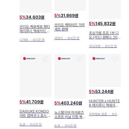
5
%
31,869원
5
%
34,603원
5
%
145,832원
산리오 캐릭터즈 가챠
산리오 케로케로 파티
세트 판매
메지루시 액세서리 4
초상가동 죠죠 1부 디
점 세트
오 (서드) 원페스 202
미야기
・
6시간 전
니가타
・
6시간 전
6 여름 한정판 특전 포
함
가나가와
・
6시간 전
5
%
53,244원
HUNTER x HUNTE
5
%
41,709원
5
%
403,240원
R 메지루시 액세서리
6종 세트
DAISUKE KONDO
노스탤지어 히어로즈
지역정보 없음
・
6시간 전
아트 컬렉션 3 호시 니
소프트 비닐 인형 복각
지 트리 펭귄
판 안티모니 철인 28
도쿄
・
6시간 전
호 본체 180mm
도쿄
・
6시간 전