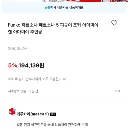
일본
에서 배송되는 상품이에요
Funko 페르소나 페르소나 5 피규어 조커 아마미야
찜하기
렌 아마미야 주인공
204,357
원
5
%
194,139
원
해외 배송비,관부가세가 모두 포함된 가격
지역정보 없음
・
2달 전
0
메루카리(mercari)
일본 현지 세컨핸드를 국내 상품처럼 간편하게 구매