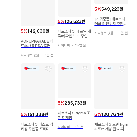
5
%
549,223원
[초귀중품] 페르소나
5
%
125,523원
메탈풍 캔뱃지 주인공
조커 아마미야 렌
5
%
142,630원
페르소나 5 더 로얄 캐
지역정보 없음
・
3달 전
릭터 파인 보드 주인공
조커 아마미야 렌
POPUPPARADE 페
사이타마
・
18일 전
르소나 5 P5A 조커
지역정보 없음
・
1달 전
5
%
285,733원
페르소나 5 figma 조
5
%
151,388원
5
%
120,764원
커 미개봉
페르소나 5 라스트 럭
페르소나 5 로얄 figm
사이타마
・
1달 전
키상 주인공 프리미엄
a 조커 개봉 완료 피규
피규어
어