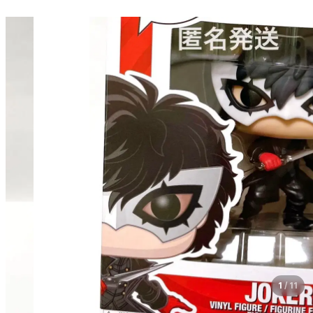
1
/
11