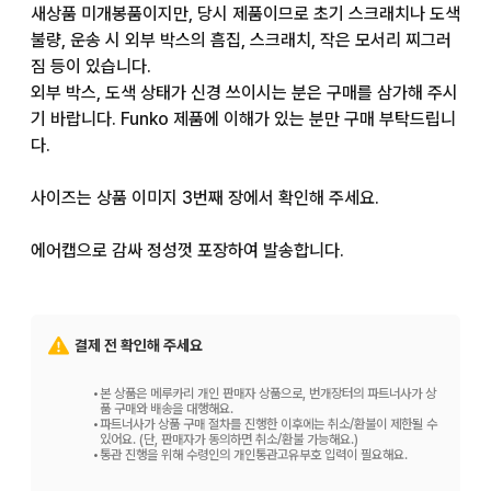
새상품 미개봉품이지만, 당시 제품이므로 초기 스크래치나 도색 
불량, 운송 시 외부 박스의 흠집, 스크래치, 작은 모서리 찌그러
짐 등이 있습니다.

외부 박스, 도색 상태가 신경 쓰이시는 분은 구매를 삼가해 주시
기 바랍니다. Funko 제품에 이해가 있는 분만 구매 부탁드립니
다.

사이즈는 상품 이미지 3번째 장에서 확인해 주세요.

에어캡으로 감싸 정성껏 포장하여 발송합니다.

#게임 #애니메이션 #페르소나5 #P5 #굿즈 #피규어 #FUNK
O #POP #팬코 #미니 #피규어 #마스코트 #인형 #yvesa1 #
결제 전 확인해 주세요
인형 #입상 #joker #조커 #주인공 #페르소나 #아마미야 렌 #
아마미야 #렌 187
•
본 상품은 메루카리 개인 판매자 상품으로, 번개장터의 파트너사가 상
품 구매와 배송을 대행해요.
•
파트너사가 상품 구매 절차를 진행한 이후에는 취소/환불이 제한될 수
있어요. (단, 판매자가 동의하면 취소/환불 가능해요.)
•
통관 진행을 위해 수령인의 개인통관고유부호 입력이 필요해요.