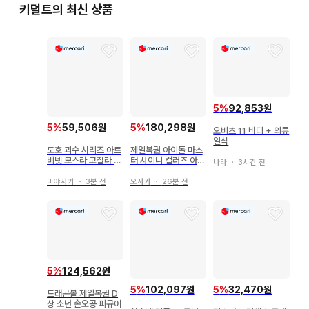
키덜트의 최신 상품
5
%
92,853원
5
%
59,506원
5
%
180,298원
오비츠 11 바디 + 의류
일식
도호 괴수 시리즈 아트
제일복권 아이돌 마스
비넷 모스라 고질라 제
터 샤이니 컬러즈 아사
나라
・
3시간 전
4형태
쿠라 토오루 피규어
미야자키
・
3분 전
오사카
・
26분 전
5
%
124,562원
5
%
102,097원
5
%
32,470원
드래곤볼 제일복권 D
상 소년 손오공 피규어