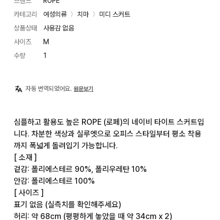
브랜드
ROPE
카테고리
여성의류
치마
미디 스커트
〉
〉
상품상태
사용감 없음
사이즈
M
수량
1
자동 번역되었어요.
원문보기
심플하고 활용도 높은 ROPE (로페)의 네이비 타이트 스커트입
니다. 차분한 색상과 실루엣으로 오피스 스타일부터 평소 착용
까지 폭넓게 돌려입기 가능합니다.

[ 소재 ]

겉감: 폴리에스테르 90%, 폴리우레탄 10%

안감: 폴리에스테르 100%

[ 사이즈 ]

표기 없음 (실측치를 확인해주세요)

허리: 약 68cm (평평하게 놓았을 때 약 34cm x 2)
