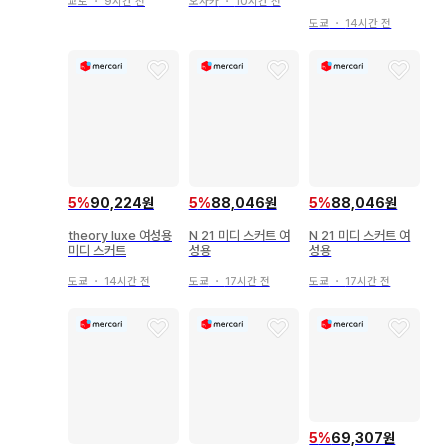
교토
・
9시간 전
오사카
・
10시간 전
도쿄
・
14시간 전
5
%
90,224원
5
%
88,046원
5
%
88,046원
theory luxe 여성용
N 21 미디 스커트 여
N 21 미디 스커트 여
미디 스커트
성용
성용
도쿄
・
14시간 전
도쿄
・
17시간 전
도쿄
・
17시간 전
5
%
69,307원