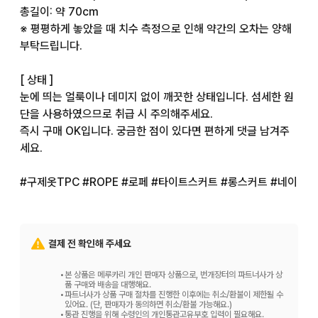
총길이: 약 70cm

※ 평평하게 놓았을 때 치수 측정으로 인해 약간의 오차는 양해 
부탁드립니다.

[ 상태 ]

눈에 띄는 얼룩이나 데미지 없이 깨끗한 상태입니다. 섬세한 원
단을 사용하였으므로 취급 시 주의해주세요.

즉시 구매 OK입니다. 궁금한 점이 있다면 편하게 댓글 남겨주
세요.

#구제옷TPC #ROPE #로페 #타이트스커트 #롱스커트 #네이
비 #오피스코디 #출퇴근복장 #깔끔한패션 #심플코디 #성숙캐
주얼

2606-020
결제 전 확인해 주세요
•
본 상품은 메루카리 개인 판매자 상품으로, 번개장터의 파트너사가 상
품 구매와 배송을 대행해요.
•
파트너사가 상품 구매 절차를 진행한 이후에는 취소/환불이 제한될 수
있어요. (단, 판매자가 동의하면 취소/환불 가능해요.)
•
통관 진행을 위해 수령인의 개인통관고유부호 입력이 필요해요.