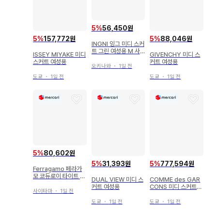
5
%
56,450원
5
%
157,772원
5
%
88,046원
INGNI 잉그 미디 스커
트 그린 여성용 M 사
ISSEY MIYAKE 미디
GIVENCHY 미디 스
이즈 새상품급
스커트 여성용
커트 여성용
오키나와
・
1일 전
도쿄
・
1일 전
도쿄
・
1일 전
5
%
80,602원
5
%
31,393원
5
%
777,594원
Ferragamo 페라가
모 코듀로이 타이트 스
DUAL VIEW 미디 스
COMME des GAR
커트 무릎 기장 브라운
커트 여성용
CONS 미디 스커트
사이타마
・
1일 전
여성용
도쿄
・
1일 전
도쿄
・
1일 전