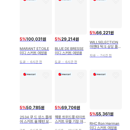
5
%
66,221원
5
%
100,031원
5
%
29,214원
WILLSELECTION
마젠타 턱 S 상당 플리
MARANT ETOILE
BLUE DE BRESSE
츠 스커트 무릎 기장
미디 스커트 여성용
미디 스커트 여성용
지바
・
7시간 전
도쿄
・
6시간 전
도쿄
・
6시간 전
5
%
50,785원
5
%
69,706원
5
%
55,361원
2534 쿠 드 샹스 플레
해롯 트위드풍 타이트
어 스커트 올 패턴 모
스커트 무릎 기장 아이
RHC Ron Herman
노톤 새틴풍 36 S
보리
미디 스커트 여성용