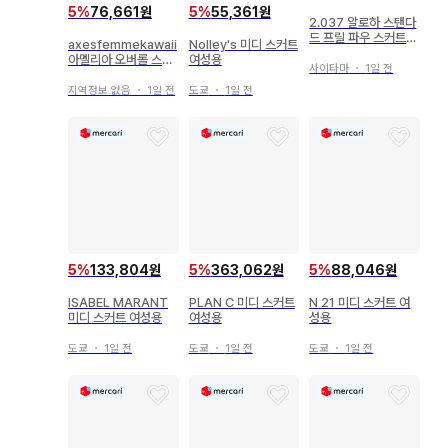
5
%
76,661원
5
%
55,361원
2.037 알로하 스탠다
드 프릴 파우 스커트
axesfemmekawaii
Nolley's 미디 스커트
셔링 허리밴딩
아멜리아 오버롤 스커
여성용
사이타마
・
1일 전
트 블랙 그레이
지역정보 없음
・
1일 전
도쿄
・
1일 전
5
%
133,804원
5
%
363,062원
5
%
88,046원
ISABEL MARANT
PLAN C 미디 스커트
N 21 미디 스커트 여
미디 스커트 여성용
여성용
성용
도쿄
・
1일 전
도쿄
・
1일 전
도쿄
・
1일 전