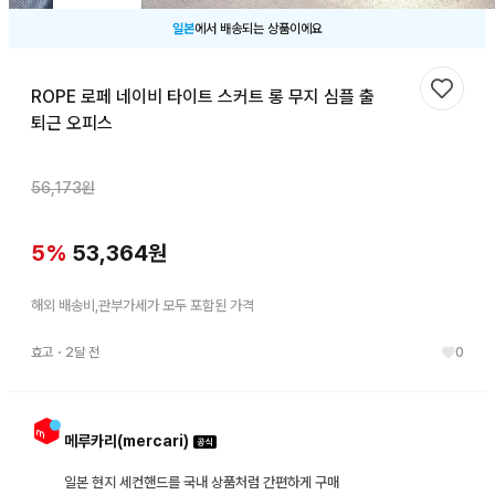
일본
에서 배송되는 상품이에요
ROPE 로페 네이비 타이트 스커트 롱 무지 심플 출
찜하기
퇴근 오피스
56,173
원
5
%
53,364
원
해외 배송비,관부가세가 모두 포함된 가격
효고
・
2달 전
0
메루카리(mercari)
일본 현지 세컨핸드를 국내 상품처럼 간편하게 구매