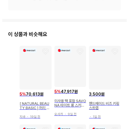
이 상품과 비슷해요
5
%
47,917원
5
%
70,613원
3,500원
미사용 택 포함 SAVO
[ NATURAL BEAU
핸드메이드 비즈 키링
NA 타이트 롱 스커트
TY BASIC ] 허리 조
스트랩
사이즈 40
절 가능 네이비 플레어
오사카
・
9일 전
스커트
지바
・
19일 전
・
1일 전