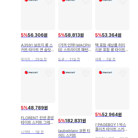
5
%
56,306원
5
%
58,813원
5
%
53,364원
A3591 보르지 롱 스
[가격 인하] MACPH
택 포함 새상품 허리
커트 타이트 면 슬릿
EE 스트라이프 패턴
리본 포함 롱 타이트
파랑 스카이블루 34
롱 타이트 스커트
스커트
아이치
・
28일 전
도쿄
・
21일 전
미에
・
3달 전
5
%
48,789원
5
%
52,964원
FLORENT 린넨 혼방
5
%
182,831원
타이트 스커트 그레이
[ PAGEBOY ] 박스
36 일본제
플리츠 타이트 스커트
laubeblanc 코튼 티
니가타
・
1달 전
롱
어드 스커트