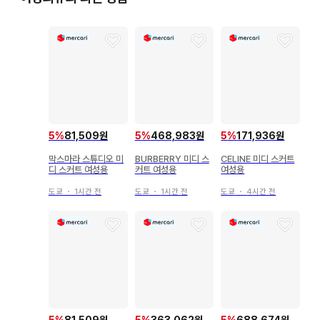
5
%
81,509원
5
%
468,983원
5
%
171,936원
막스마라 스튜디오 미
BURBERRY 미디 스
CELINE 미디 스커트
디 스커트 여성용
커트 여성용
여성용
도쿄
・
1시간 전
도쿄
・
1시간 전
도쿄
・
4시간 전
5
%
81,509원
5
%
363,062원
5
%
688,674원