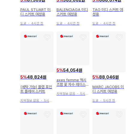
PAUL STUART 미
BALENCIAGA 미디
TAO 미디 스커트 여
디 스커트 여성용
스커트 여성용
성용
도쿄
・
4시간 전
도쿄
・
4시간 전
도쿄
・
4시간 전
5
%
54,054원
5
%
88,046원
5
%
48,824원
axes femme 엑시
즈팜 꽃 자수 레이스
MARC JACOBS 미
[세탁 가능] 플랩 포인
스커트 M 사이즈
디 스커트 여성용
트 플레어 스커트
지역정보 없음
・
5시간 전
도쿄
・
5시간 전
지역정보 없음
・
5시간 전