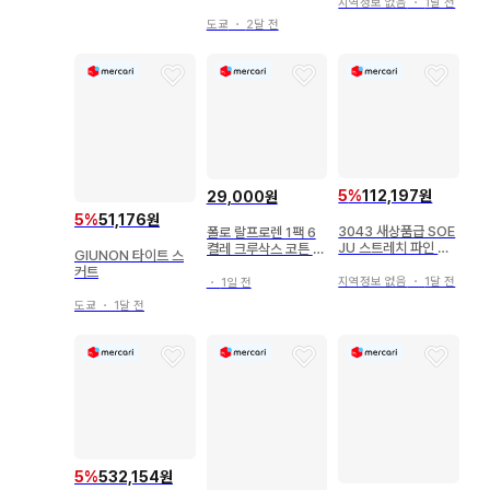
지역정보 없음
・
1달 전
도쿄
・
2달 전
5
%
112,197원
29,000원
5
%
51,176원
3043 새상품급 SOE
폴로 랄프로렌 1팩 6
JU 스트레치 파인 롱
켤레 크루삭스 코튼 혼
GIUNON 타이트 스
타이트 스커트 XL 사
방 남성 여성 202401
커트
이즈
지역정보 없음
・
1달 전
・
1일 전
도쿄
・
1달 전
5
%
532,154원