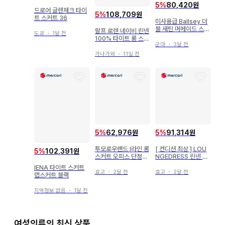
5
%
80,420원
드로어 글렌체크 타이
5
%
108,709원
트 스커트 36
미사용급 Ballsey 더
블 새틴 머메이드 스커
랄프 로렌 네이비 린넨
도쿄
・
1달 전
트 네이비 S 사이즈
100% 타이트 롱 스커
군마
・
3달 전
트
가나가와
・
11일 전
5
%
62,976원
5
%
91,314원
투모로우랜드 I라인 롱
[ 컨디션 최상 ] LOU
5
%
102,391원
스커트 오피스 단정함
NGEDRESS 린넨 머
B266
메이드 스커트 S 네이
IENA 타이트 스커트
비
효고
・
2달 전
효고
・
2달 전
랩스커트 블랙
지역정보 없음
・
1달 전
여성의류의 최신 상품