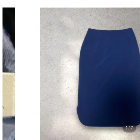
1
/
7