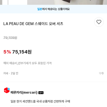
일본
에서 배송되는 상품이에요
LA PEAU DE GEM 스웨이드 오버 셔츠
찜하
79,109
원
5
%
75,154
원
해외 배송비,관부가세가 모두 포함된 가격
지바
・
2달 전
0
메루카리(mercari)
일본 현지 세컨핸드를 국내 상품처럼 간편하게 구매