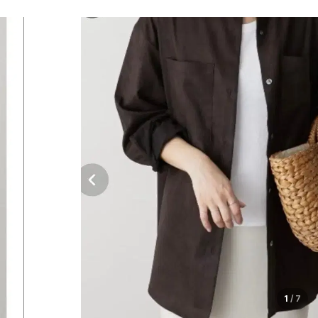
1
/
7