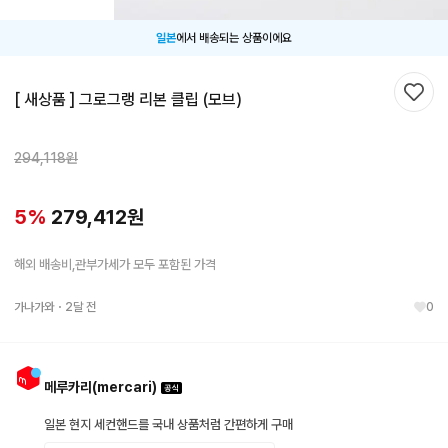
일본
에서 배송되는 상품이에요
[ 새상품 ] 그로그랭 리본 클립 (모브)
찜하
294,118
원
5
%
279,412
원
해외 배송비,관부가세가 모두 포함된 가격
가나가와
・
2달 전
0
메루카리(mercari)
일본 현지 세컨핸드를 국내 상품처럼 간편하게 구매