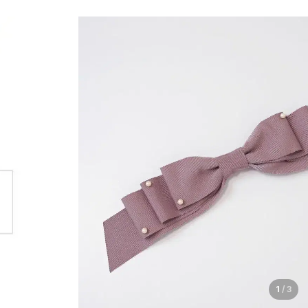
1
/
3