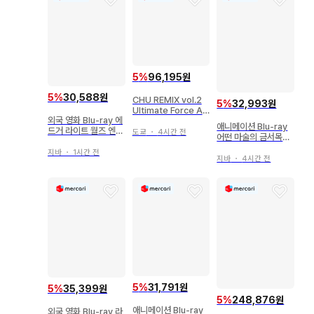
5
%
96,195원
5
%
30,588원
CHU REMIX vol.2
5
%
32,993원
Ultimate Force Ai
외국 영화 Blu-ray 에
me 카드
애니메이션 Blu-ray
드거 라이트 월즈 엔드
도쿄
・
4시간 전
어떤 마술의 금서목록
술 취한 자가 세상을
II 8
구한다!
지바
・
1시간 전
지바
・
4시간 전
5
%
31,791원
5
%
35,399원
5
%
248,876원
애니메이션 Blu-ray
외국 영화 Blu-ray 라