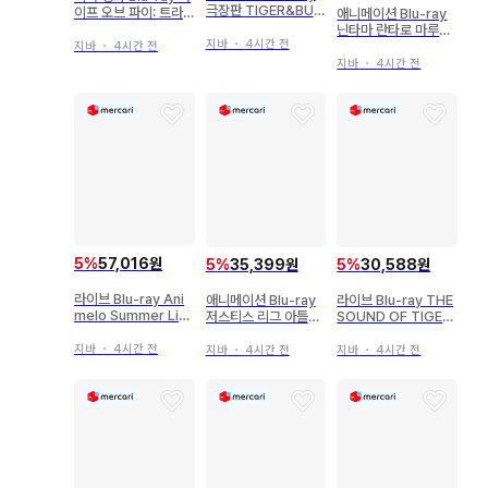
극장판 TIGER&BUN
이프 오브 파이: 트라
애니메이션 Blu-ray
NY The Rising Risi
와 표류한 227일 4디
닌타마 란타로 마루토!
ng 한정판
스크 컬렉터즈 에디션
지바
・
4시간 전
부르~레이 제25 시리
지바
・
4시간 전
즈
지바
・
4시간 전
5
%
57,016원
5
%
30,588원
5
%
35,399원
라이브 Blu-ray Ani
라이브 Blu-ray THE
애니메이션 Blu-ray
melo Summer Liv
SOUND OF TIGER
저스티스 리그 아틀란
e 2018 'OK!' 08.26
&BUNNY
티스의 진격
DAY3
지바
・
4시간 전
지바
・
4시간 전
지바
・
4시간 전