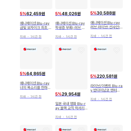
5
%
30,588원
5
%
62,459원
5
%
48,026원
애니메이션 Blu-ray
애니메이션 Blu-ray
애니메이션 Blu-ray
러브 라이브! 선샤인!!
금빛 모자이크 최초 한
학생증 부록) 러브 라
팬 디스크 -Aqours
정판 전 6권 세트
이브! 니지가사키 학원
Memories-
지바
・
1시간 전
스쿨 아이돌 동호회 특
지바
・
1시간 전
지바
・
1시간 전
장 한정판 1
5
%
64,865원
5
%
220,581원
애니메이션 Blu-ray
라이브/이벤트 Blu-ra
너의 목소리를 전하고
y 반다이남코 엔터테
싶어 한정판
5
%
29,954원
인먼트 페스티벌 2da
지바
・
1시간 전
ys LIVE Blu-ray
지바
・
1시간 전
일본 국내 영화 Blu-r
ay 블랙 교칙 럭셔리
판
지바
・
1시간 전