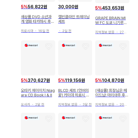
5
%
56,822원
30,000원
5
%
453,653원
새상품 DVD 소년과
캘빈클라인 트레이닝
GRAPE BRAIN MI
개 영화 타카하시 후미
세트
W FC 도쿄 니기루짱
야 니시노 나나세 사이
노리군 소프트 비닐
토 타쿠미 미개봉
히로시마
・
16일 전
・
2일 전
지역정보 없음
・
27일 전
5
%
370,627원
5
%
119,156원
5
%
104,870원
오타키 에이이치 Niag
BLCD 세트 [언어의
[새상품] 회장님은 메
ara CD Book I & II
꽃] 카미야 히로시 오
이드님! 마리아주 후지
노 다이스케
와라 히로 드라마 CD
첨부 특장판 하쿠센샤
오사카
・
2달 전
지역정보 없음
・
3달 전
지역정보 없음
・
20일 전