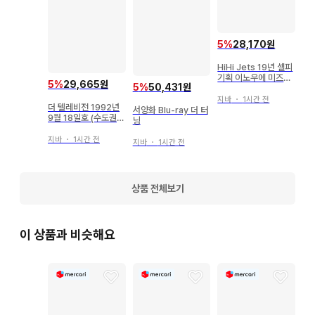
상품에 포함된 응모권이나 시리얼 코드 등은 이용하지 못할 수 
있습니다.

5
%
28,170원
패브릭 소재 제품(백, 태피스트리, 손수건 등)은 보관 및 배송 시
HiHi Jets 19년 셀피
의 사정으로 접힌 자국이 있을 수 있습니다.

기획 이노우에 미즈키
5
%
29,665원
5
%
50,431원
공식 사진 *1장
지바
・
1시간 전
더 텔레비전 1992년
서양화 Blu-ray 더 터
게임, DVD 등의 특전품은 타이틀에 특전 부속 기재가 없는 경
9월 18일호 (수도권
닝
우 본체만 해당됩니다. 또한 상품이 특전품인 경우, 본체가 부속
관동판) 36
지바
・
1시간 전
지바
・
1시간 전
된다는 기재가 없는 경우 특전만 해당됩니다.

식품 완구 등 식품 또는 음료가 포함된 상품의 식품 및 음료 섭
상품 전체보기
취는 삼가 주십시오. 저희 매장에서는 식품 완구의 부속물, 외장
을 상품의 주체로 하며, 식품으로서 판매하지 않기 때문에 섭취 
시 건강 피해에 대한 책임은 지지 않습니다.

이 상품과 비슷해요
글로벌 아이돌의 디스크나 굿즈에 동봉된 트레이딩 카드는 기본
적으로 포함되어 있지 않습니다.
