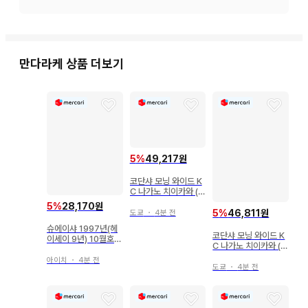
주문 후 재고 확보가 어려울 수 있습니다.

중고품이므로 약간의 흠집, 오염, 노후화 등이 있을 수 있습니
다.

만다라케
상품 더보기
상품에는 가격표 라벨이나 관리씰, 해외 출하용, 일본 국내 수입
에 따른 씰이 붙어 있는 경우도 있습니다.

미개봉(제조사 검품으로 인한 테이프 다중 부착 포함) 상품의 
내용 불량, 작동 불량에 대해서는 보증 대상에서 제외됩니다.

5
%
49,217원
코단샤 모닝 와이드 K
개봉품 중, 음성이나 발광 등의 기능을 가진 상품에 대해서는 작
C 나가노 치이카와 (먼
작귀) 특장판 6
동 확인이 완료되었으며, 작동 불량이 있는 경우 상품 상태에 표
5
%
28,170원
5
%
46,811원
도쿄
・
4분 전
기하고 있습니다. 전기 제품이나 정밀 기기에 대해서는 작동 확
슈에이샤 1997년(헤
코단샤 모닝 와이드 K
인을 하지 않았습니다.

이세이 9년) 10월호
C 나가노 치이카와 (먼
리본 부록 올 캐릭터
작귀) 특장판 3
리본 올 만화가 명감 H
아이치
・
4분 전
도쿄
・
4분 전
배터리나 엽서, 전단지 등 상품의 성질에 영향을 미치지 않는 부
09/10
속품은 포함되지 않을 수 있습니다.
