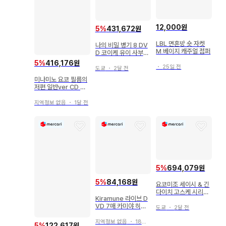
[ 상품 이미지에 대하여 ]

상품 이미지는 참고용 이미지를 사용하고 있으며, 실제 상품의 
12,000원
5
%
431,672원
상태는 이미지와 다소 다를 수 있습니다.

LBL 면혼방 숏 자켓
나의 비밀 병기 8 DV
M 베이지 캐주얼 점퍼
D 코이케 유이 사부우
[ 배송에 대하여 ]

키 카토 코우키
5
%
416,176원
・
25일 전
도쿄
・
2달 전
미나미노 요코 필름의
배송업체는 당사 지정 배송업체입니다.

저편 일반ver CD 싱
글 새상품급
본 상품은 시부야점에서 발송합니다.

지역정보 없음
・
1달 전
상품에 따라 출하지가 다르므로, 상품의 동봉은 불가합니다.

고객님의 책임으로 짐이 반송된 경우, 반송비와 재배송비는 고
객님 부담입니다. 반송비, 재배송비는 저희 매장에서 은행 이체
5
%
694,079원
를 통해 별도로 청구하며, 입금 확인 후 재배송을 해드립니다. 
또한, 짐이 반송된 경우에도 주문을 취소할 수는 없습니다.

5
%
84,168원
요코미조 세이시 & 긴
다이치 고스케 시리즈
Kiramune 라이브 D
DVD 컬렉션 54권
상품관리번호: 1298902708
VD 7매 카미야 히로
도쿄
・
2달 전
시 오카모토 노부히코
에구치 타쿠야 키무라
지역정보 없음
・
18일 전
5
%
122,617원