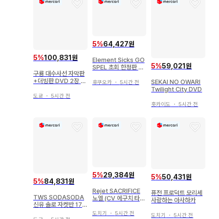
5
%
64,427원
5
%
100,831원
Element Sicks GO
5
%
59,021원
SPEL 초회 한정판 C
구룡 대수사선 자막판
D JIL 엽서 포함
+더빙판 DVD 2장 티
SEKAI NO OWARI
후쿠오카
・
5시간 전
론 매기 장
Twilight City DVD
도쿄
・
5시간 전
홋카이도
・
5시간 전
5
%
29,384원
5
%
50,431원
5
%
84,831원
Rejet SACRIFICE
퓨전 프로덕트 모리세
TWS SODASODA
노엘 (CV 에구치 타쿠
사랑하는 아사하카
신유 솔로 자켓반 17
야) 1
매
도치기
・
5시간 전
도치기
・
5시간 전