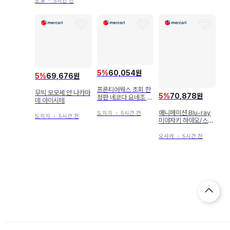
도쿄
・
5시간 전
5
%
60,054원
5
%
69,676원
프론티어웍스 초회 한
무빅 모모세 안 나카마
5
%
70,878원
정판 네코다 요네조 코
데 아이시테
로시나이데 3
애니메이션 Blu-ray
도치기
・
5시간 전
도치기
・
5시간 전
미야자키 하야오/스튜
디오 지브리 천공의 성
라퓨타
오사카
・
5시간 전