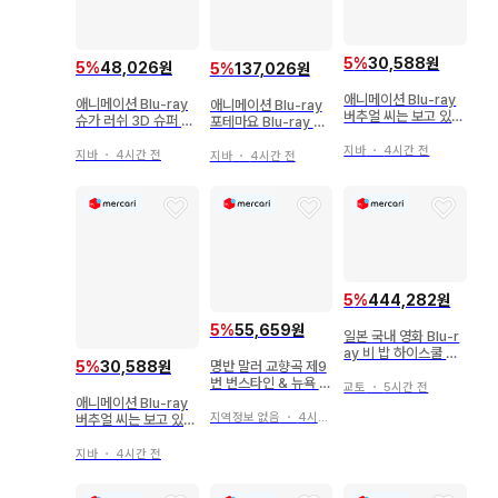
5
%
30,588원
5
%
48,026원
5
%
137,026원
애니메이션 Blu-ray
애니메이션 Blu-ray
애니메이션 Blu-ray
버추얼 씨는 보고 있다
슈가 러쉬 3D 슈퍼 세
포테마요 Blu-ray B
1
트
OX
지바
・
4시간 전
지바
・
4시간 전
지바
・
4시간 전
5
%
444,282원
5
%
55,659원
일본 국내 영화 Blu-r
ay 비 밥 하이스쿨 고
5
%
30,588원
명반 말러 교향곡 제9
등학교 요타로 Blu-ra
번 번스타인 & 뉴욕 필
y BOX [초회 생산 한
교토
・
5시간 전
역사적 명연주
정판]
애니메이션 Blu-ray
지역정보 없음
・
4시간 전
버추얼 씨는 보고 있다
2
지바
・
4시간 전