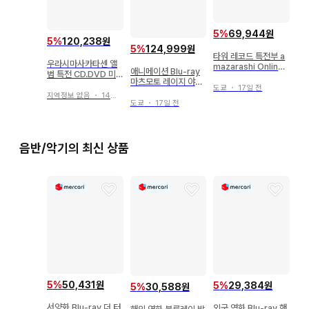
5
%
69,944원
5
%
120,238원
5
%
124,999원
타워 레코드 특전부 a
우라시마사카타센 앨
mazarashi Online
애니메이션 Blu-ray
범 특전 CD.DVD 미
Live 말법독창 우천결
마츠모토 레이지 야마
수록 드라마 영상 등
행
도쿄
・
17일 전
토여 영원하라 REBEL
낱개 판매 가능
지역정보 없음
・
14일 전
3199 특별 한정판 2
도쿄
・
17일 전
음반/악기의 최신 상품
5
%
50,431원
5
%
29,384원
5
%
30,588원
서양화 Blu-ray 더 터
외국 영화 Blu-ray 핸