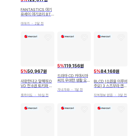
료헤이
FANTASTICS 야기
유세이 야기코리 BTT
M 굿즈
미야기
・
2달 전
5
%
119,156원
5
%
50,967원
5
%
84,168원
드라마 CD 카야시마
씨의 우아한 생활 오키
사랑한다고 말해줘 D
BLCD [소원을 이루어
츠 카즈유키 타카하시
VD 전 6권 토키와 타
주오] 3 스즈무라 켄이
히로키
가나가와
・
1달 전
카코, 토요카와 에츠시
치 요시노 히로유키
홋카이도
・
16일 전
지역정보 없음
・
3달 전