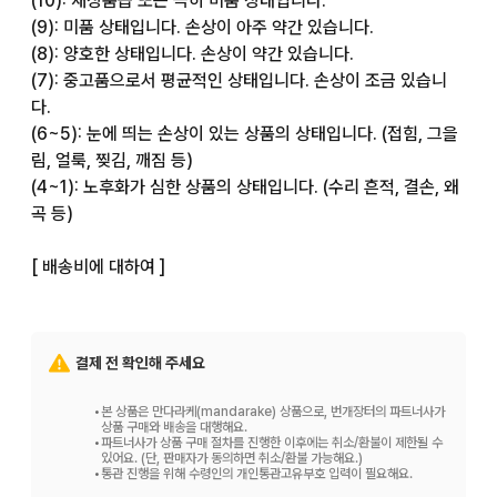
(10): 새상품급 또는 극히 미품 상태입니다.

(9): 미품 상태입니다. 손상이 아주 약간 있습니다.

(8): 양호한 상태입니다. 손상이 약간 있습니다.

(7): 중고품으로서 평균적인 상태입니다. 손상이 조금 있습니
다.

(6~5): 눈에 띄는 손상이 있는 상품의 상태입니다. (접힘, 그을
림, 얼룩, 찢김, 깨짐 등)

(4~1): 노후화가 심한 상품의 상태입니다. (수리 흔적, 결손, 왜
곡 등)

[ 배송비에 대하여 ]

저희 매장에서는 주문하신 배송비는 고객님 부담입니다.

배송비에 대해서는 상품 가격 옆에 표기된 배송비를 보시거나, 
결제 전 확인해 주세요
화면 하단에 있는 [ 배송비 ] 항목을 봐주십시오.

•
본 상품은 만다라케(mandarake) 상품으로, 번개장터의 파트너사가
[ 상품에 대하여 ]

상품 구매와 배송을 대행해요.
•
파트너사가 상품 구매 절차를 진행한 이후에는 취소/환불이 제한될 수
있어요. (단, 판매자가 동의하면 취소/환불 가능해요.)
•
통관 진행을 위해 수령인의 개인통관고유부호 입력이 필요해요.
상품은 매장, 다른 사이트와 재고를 공유하고 있습니다. 따라서 